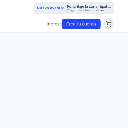
Furia Bajo la Luna- Epatl...
Nuevo evento:
9 ago. • San Juan Epatlán
Ingresa
Crea tu cuenta