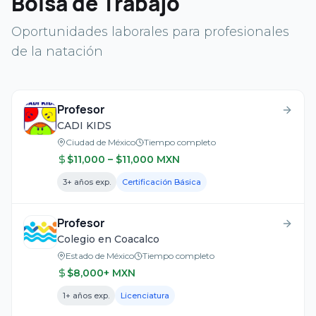
Bolsa de Trabajo
Oportunidades laborales para profesionales
de la natación
Profesor
CADI KIDS
Ciudad de México
Tiempo completo
$
11,000
– $11,000
MXN
3
+ años exp.
Certificación Básica
Profesor
Colegio en Coacalco
Estado de México
Tiempo completo
$
8,000
+
MXN
1
+ años exp.
Licenciatura