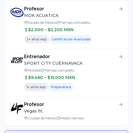
Profesor
MDK ACUATICA
Estado de México
Tiempo completo
$
2,000
– $2,200
MXN
2
+ años exp.
Certificación Avanzada
Entrenador
SPORT CITY CUERNAVACA
Morelos
Tiempo completo
$
9,460
– $15,000
MXN
1
+ años exp.
Preparatoria
Profesor
Vegas fit
Ciudad de México
Medio tiempo