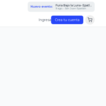
Furia Bajo la Luna- Epatl...
Nuevo evento:
9 ago. • San Juan Epatlán
Ingresa
Crea tu cuenta