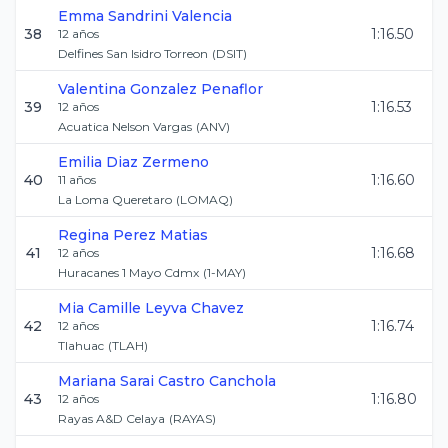
Emma
Sandrini Valencia
38
1:16.50
12
años
Delfines San Isidro Torreon
(
DSIT
)
Valentina
Gonzalez Penaflor
39
1:16.53
12
años
Acuatica Nelson Vargas
(
ANV
)
Emilia
Diaz Zermeno
40
1:16.60
11
años
La Loma Queretaro
(
LOMAQ
)
Regina
Perez Matias
41
1:16.68
12
años
Huracanes 1 Mayo Cdmx
(
1-MAY
)
Mia Camille
Leyva Chavez
42
1:16.74
12
años
Tlahuac
(
TLAH
)
Mariana Sarai
Castro Canchola
43
1:16.80
12
años
Rayas A&D Celaya
(
RAYAS
)