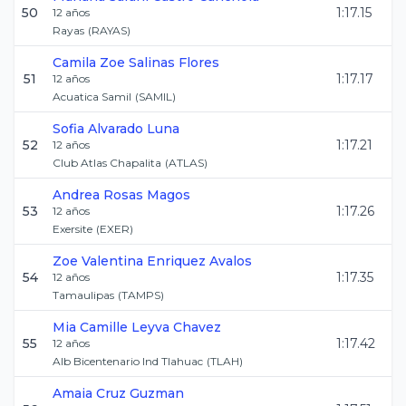
50
1:17.15
12
años
Rayas
(
RAYAS
)
Camila Zoe
Salinas Flores
51
1:17.17
12
años
Acuatica Samil
(
SAMIL
)
Sofia
Alvarado Luna
52
1:17.21
12
años
Club Atlas Chapalita
(
ATLAS
)
Andrea
Rosas Magos
53
1:17.26
12
años
Exersite
(
EXER
)
Zoe Valentina
Enriquez Avalos
54
1:17.35
12
años
Tamaulipas
(
TAMPS
)
Mia Camille
Leyva Chavez
55
1:17.42
12
años
Alb Bicentenario Ind Tlahuac
(
TLAH
)
Amaia
Cruz Guzman