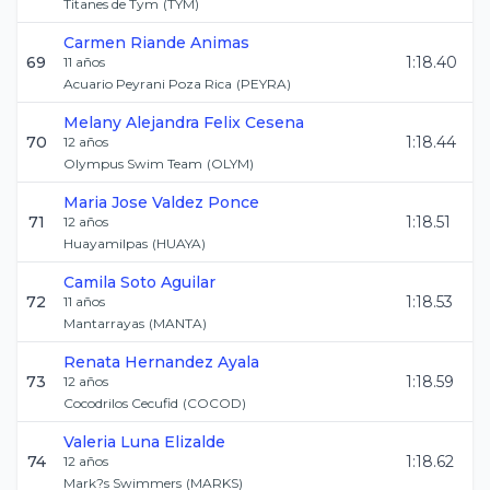
Titanes de Tym
(
TYM
)
Carmen
Riande Animas
69
1:18.40
11
años
Acuario Peyrani Poza Rica
(
PEYRA
)
Melany Alejandra
Felix Cesena
70
1:18.44
12
años
Olympus Swim Team
(
OLYM
)
Maria Jose
Valdez Ponce
71
1:18.51
12
años
Huayamilpas
(
HUAYA
)
Camila
Soto Aguilar
72
1:18.53
11
años
Mantarrayas
(
MANTA
)
Renata
Hernandez Ayala
73
1:18.59
12
años
Cocodrilos Cecufid
(
COCOD
)
Valeria
Luna Elizalde
74
1:18.62
12
años
Mark?s Swimmers
(
MARKS
)