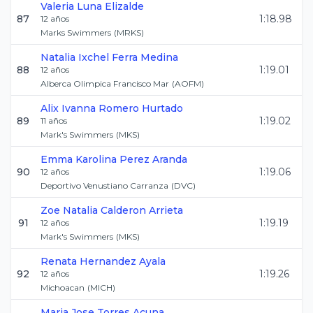
Valeria
Luna Elizalde
87
1:18.98
12
años
Marks Swimmers
(
MRKS
)
Natalia Ixchel
Ferra Medina
88
1:19.01
12
años
Alberca Olimpica Francisco Mar
(
AOFM
)
Alix Ivanna
Romero Hurtado
89
1:19.02
11
años
Mark's Swimmers
(
MKS
)
Emma Karolina
Perez Aranda
90
1:19.06
12
años
Deportivo Venustiano Carranza
(
DVC
)
Zoe Natalia
Calderon Arrieta
91
1:19.19
12
años
Mark's Swimmers
(
MKS
)
Renata
Hernandez Ayala
92
1:19.26
12
años
Michoacan
(
MICH
)
Maria Jose
Torres Acuna