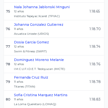
Nala Johanna
Jablonski Mnguni
75
1:18.65
12
años
Instituto Tepeyac Xcaret
(
TPYAC
)
Johanna
Gonzalez Gutierrez
76
1:18.70
11
años
Acuatica Urioste
(
URIOS
)
Dosia
Garcia Gomez
77
1:18.74
12
años
Swim & Fitness
(
SWFIT
)
Dominguez Moreno
Melanie
78
1:18.76
12
años
I.M.C.U.F.I.D.E.T. Teoloyucan
(
IMCTE
)
Fernanda
Cruz Ruiz
79
1:18.78
11
años
Titanes
(
TITAN
)
Sofia Cristina
Marquez Martins
80
1:18.83
11
años
La Loma Queretaro
(
LOMAQ
)