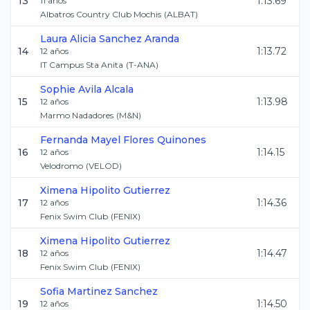
13
1:13.69
11
años
Albatros Country Club Mochis
(
ALBAT
)
Laura Alicia
Sanchez Aranda
14
1:13.72
12
años
IT Campus Sta Anita
(
T-ANA
)
Sophie
Avila Alcala
15
1:13.98
12
años
Marmo Nadadores
(
M&N
)
Fernanda Mayel
Flores Quinones
16
1:14.15
12
años
Velodromo
(
VELOD
)
Ximena
Hipolito Gutierrez
17
1:14.36
12
años
Fenix Swim Club
(
FENIX
)
Ximena
Hipolito Gutierrez
18
1:14.47
12
años
Fenix Swim Club
(
FENIX
)
Sofia
Martinez Sanchez
19
1:14.50
12
años