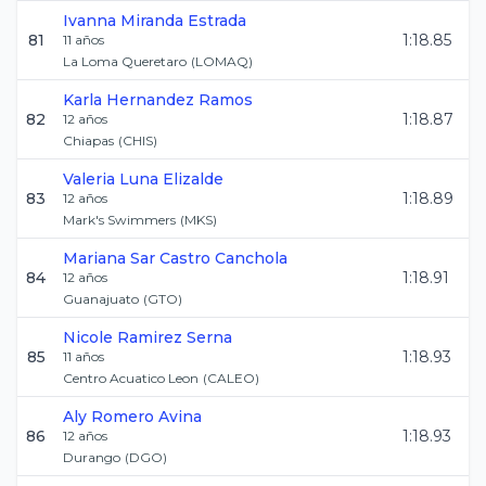
Ivanna
Miranda Estrada
81
1:18.85
11
años
La Loma Queretaro
(
LOMAQ
)
Karla
Hernandez Ramos
82
1:18.87
12
años
Chiapas
(
CHIS
)
Valeria
Luna Elizalde
83
1:18.89
12
años
Mark's Swimmers
(
MKS
)
Mariana Sar
Castro Canchola
84
1:18.91
12
años
Guanajuato
(
GTO
)
Nicole
Ramirez Serna
85
1:18.93
11
años
Centro Acuatico Leon
(
CALEO
)
Aly
Romero Avina
86
1:18.93
12
años
Durango
(
DGO
)