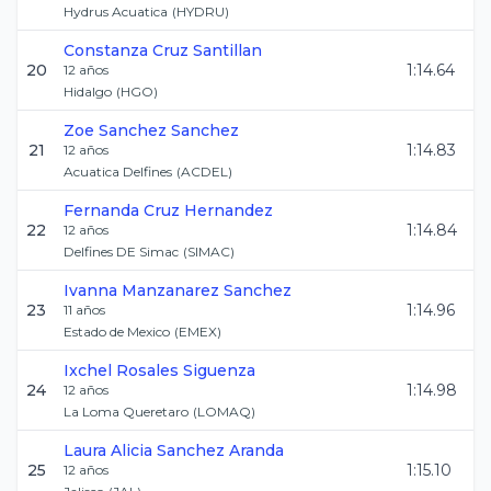
Hydrus Acuatica
(
HYDRU
)
Constanza
Cruz Santillan
20
1:14.64
12
años
Hidalgo
(
HGO
)
Zoe
Sanchez Sanchez
21
1:14.83
12
años
Acuatica Delfines
(
ACDEL
)
Fernanda
Cruz Hernandez
22
1:14.84
12
años
Delfines DE Simac
(
SIMAC
)
Ivanna
Manzanarez Sanchez
23
1:14.96
11
años
Estado de Mexico
(
EMEX
)
Ixchel
Rosales Siguenza
24
1:14.98
12
años
La Loma Queretaro
(
LOMAQ
)
Laura Alicia
Sanchez Aranda
25
1:15.10
12
años