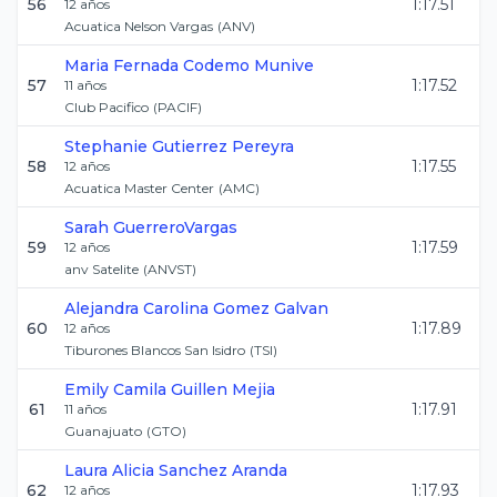
56
1:17.51
12
años
Acuatica Nelson Vargas
(
ANV
)
Maria Fernada
Codemo Munive
57
1:17.52
11
años
Club Pacifico
(
PACIF
)
Stephanie
Gutierrez Pereyra
58
1:17.55
12
años
Acuatica Master Center
(
AMC
)
Sarah
GuerreroVargas
59
1:17.59
12
años
anv Satelite
(
ANVST
)
Alejandra Carolina
Gomez Galvan
60
1:17.89
12
años
Tiburones Blancos San Isidro
(
TSI
)
Emily Camila
Guillen Mejia
61
1:17.91
11
años
Guanajuato
(
GTO
)
Laura Alicia
Sanchez Aranda
62
1:17.93
12
años