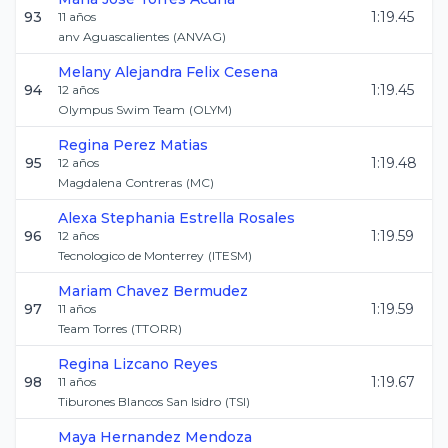
93
1:19.45
11
años
anv Aguascalientes
(
ANVAG
)
Melany Alejandra
Felix Cesena
94
1:19.45
12
años
Olympus Swim Team
(
OLYM
)
Regina
Perez Matias
95
1:19.48
12
años
Magdalena Contreras
(
MC
)
Alexa Stephania
Estrella Rosales
96
1:19.59
12
años
Tecnologico de Monterrey
(
ITESM
)
Mariam
Chavez Bermudez
97
1:19.59
11
años
Team Torres
(
TTORR
)
Regina
Lizcano Reyes
98
1:19.67
11
años
Tiburones Blancos San Isidro
(
TSI
)
Maya
Hernandez Mendoza