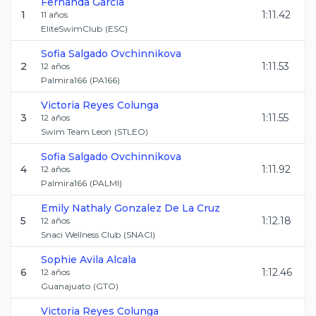
Fernanda
Garcia
1
1:11.42
11
años
EliteSwimClub
(
ESC
)
Sofia
Salgado Ovchinnikova
2
1:11.53
12
años
Palmira166
(
PA166
)
Victoria
Reyes Colunga
3
1:11.55
12
años
Swim Team Leon
(
STLEO
)
Sofia
Salgado Ovchinnikova
4
1:11.92
12
años
Palmira166
(
PALMI
)
Emily Nathaly
Gonzalez De La Cruz
5
1:12.18
12
años
Snaci Wellness Club
(
SNACI
)
Sophie
Avila Alcala
6
1:12.46
12
años
Guanajuato
(
GTO
)
Victoria
Reyes Colunga