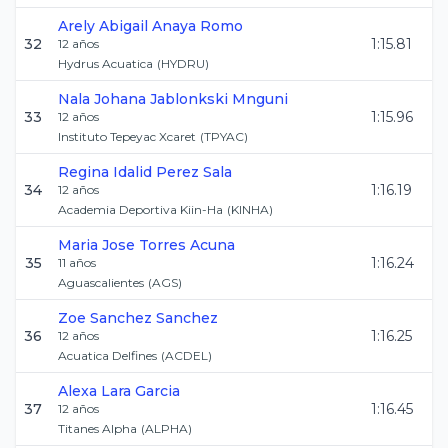
Arely Abigail
Anaya Romo
32
1:15.81
12
años
Hydrus Acuatica
(
HYDRU
)
Nala Johana
Jablonkski Mnguni
33
1:15.96
12
años
Instituto Tepeyac Xcaret
(
TPYAC
)
Regina Idalid
Perez Sala
34
1:16.19
12
años
Academia Deportiva Kiin-Ha
(
KINHA
)
Maria Jose
Torres Acuna
35
1:16.24
11
años
Aguascalientes
(
AGS
)
Zoe
Sanchez Sanchez
36
1:16.25
12
años
Acuatica Delfines
(
ACDEL
)
Alexa
Lara Garcia
37
1:16.45
12
años
Titanes Alpha
(
ALPHA
)