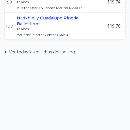
99
1:19.74
12
años
All Star Shark & Leones Marino
(
AS&LM
)
Nadxhielly Guadalupe
Pineda
Ballesteros
100
1:19.76
12
años
Acuatica Master Center
(
AMC
)
Ver todas las pruebas del ranking