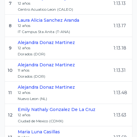
7
1:13.13
12
años
Centro Acuatico Leon
(
CALEO
)
Laura Alicia
Sanchez Aranda
8
1:13.17
12
años
IT Campus Sta Anita
(
T-ANA
)
Alejandra
Donaz Martinez
9
1:13.18
12
años
Dorados
(
DOR
)
Alejandra
Donaz Martinez
10
1:13.31
11
años
Dorados
(
DOR
)
Alejandra
Donaz Martinez
11
1:13.48
12
años
Nuevo Leon
(
NL
)
Emily Nathaly
Gonzalez De La Cruz
12
1:13.63
12
años
Ciudad de Mexico
(
CDMX
)
Maria
Luna Casillas