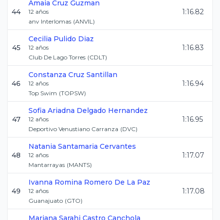
Amaia
Cruz Guzman
44
1:16.82
12
años
anv Interlomas
(
ANVIL
)
Cecilia
Pulido Diaz
45
1:16.83
12
años
Club De Lago Torres
(
CDLT
)
Constanza
Cruz Santillan
46
1:16.94
12
años
Top Swim
(
TOPSW
)
Sofia Ariadna
Delgado Hernandez
47
1:16.95
12
años
Deportivo Venustiano Carranza
(
DVC
)
Natania
Santamaria Cervantes
48
1:17.07
12
años
Mantarrayas
(
MANTS
)
Ivanna Romina
Romero De La Paz
49
1:17.08
12
años
Guanajuato
(
GTO
)
Mariana Sarahi
Castro Canchola