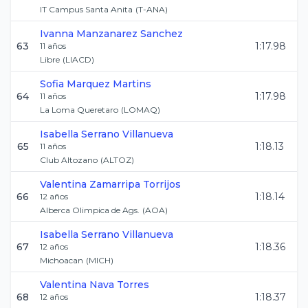
IT Campus Santa Anita
(
T-ANA
)
Ivanna
Manzanarez Sanchez
63
1:17.98
11
años
Libre
(
LIACD
)
Sofia
Marquez Martins
64
1:17.98
11
años
La Loma Queretaro
(
LOMAQ
)
Isabella
Serrano Villanueva
65
1:18.13
11
años
Club Altozano
(
ALTOZ
)
Valentina
Zamarripa Torrijos
66
1:18.14
12
años
Alberca Olimpica de Ags.
(
AOA
)
Isabella
Serrano Villanueva
67
1:18.36
12
años
Michoacan
(
MICH
)
Valentina
Nava Torres
68
1:18.37
12
años