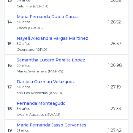
13
1:26.39
34
años
Ceforma
(
CEFOR
)
Maria Fernanda
Rublo Garcia
14
1:26.52
30
años
Orcas
(
ORCAS
)
Nayeli Alexandra
Vargas Martinez
15
1:26.67
30
años
Queretaro
(
QRO
)
Samantha Lucero
Peralta Lopez
16
1:26.98
33
años
Marks Swimmers
(
MARKS
)
Daniela
Guzman Velazquez
17
1:27.19
30
años
anv Las Arboledas
(
ANVLA
)
Fernanda
Monteagudo
18
1:27.33
34
años
Iswam Aquatics
(
ISWAM
)
Maria Fernanda
Jasso Cervantes
19
1:27.42
31
años