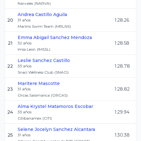
Narvales
(
NARVA
)
Andrea
Castillo Aguila
20
1:28.26
31
años
Marlins Swim Team
(
MRLNS
)
Emma Abigail
Sanchez Mendoza
21
1:28.58
32
años
Imss Leon
(
IMSSL
)
Leslie
Sanchez Castillo
22
1:28.78
33
años
Snaci Wellness Club
(
SNACI
)
Maritere
Mascotte
23
1:28.82
31
años
Orcas Salamanca
(
ORCAS
)
Alma Krystel
Matamoros Escobar
24
1:29.94
33
años
Citibanamex
(
CITI
)
Selene Jocelyn
Sanchez Alcantara
25
1:30.38
31
años