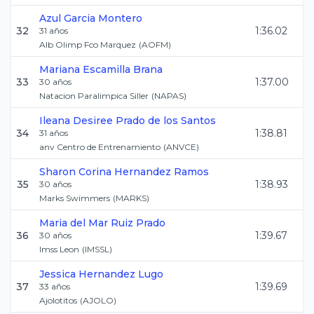
Azul
Garcia Montero
32
1:36.02
31
años
Alb Olimp Fco Marquez
(
AOFM
)
Mariana
Escamilla Brana
33
1:37.00
30
años
Natacion Paralimpica Siller
(
NAPAS
)
Ileana Desiree
Prado de los Santos
34
1:38.81
31
años
anv Centro de Entrenamiento
(
ANVCE
)
Sharon Corina
Hernandez Ramos
35
1:38.93
30
años
Marks Swimmers
(
MARKS
)
Maria del Mar
Ruiz Prado
36
1:39.67
30
años
Imss Leon
(
IMSSL
)
Jessica
Hernandez Lugo
37
1:39.69
33
años
Ajolotitos
(
AJOLO
)