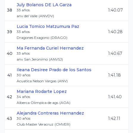
July
Bolanos DE LA Garza
38
1:40.07
33
años
anv del Valle
(
ANVDV
)
Lucia Tomico
Matzumura Paz
39
1:40.28
33
años
Dragones Exagono
(
DRAGO
)
Ma Fernanda
Curiel Hernandez
40
1:40.67
33
años
anv San Jeronimo
(
ANVSJ
)
Ileana Desiree
Prado de los Santos
41
1:41.18
30
años
Acuatica Nelson Vargas
(
ANV
)
Mariana
Rodarte Lopez
42
1:41.40
34
años
Alberca Olimpica de ags
(
AOA
)
Alejandra
Contreras Hernandez
43
1:42.11
30
años
Club Master Veracruz
(
CMVER
)