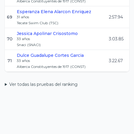
Alberca Constituyentes de 1917
(
CONST
)
Esperanza Elena
Alarcon Enriquez
69
2:57.94
31
años
Tecate Swim Club
(
TSC
)
Jessica
Apolinar Crisostomo
70
3:03.85
33
años
Snaci
(
SNACI
)
Dulce Guadalupe
Cortes Garcia
71
3:22.67
33
años
Alberca Constituyentes de 1917
(
CONST
)
Ver todas las pruebas del ranking