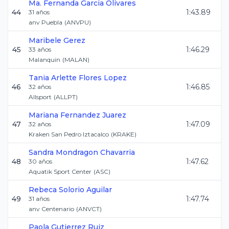
Ma. Fernanda
Garcia Olivares
44
1:43.89
31
años
anv Puebla
(
ANVPU
)
Maribele
Gerez
45
1:46.29
33
años
Malanquin
(
MALAN
)
Tania Arlette
Flores Lopez
46
1:46.85
32
años
Allsport
(
ALLPT
)
Mariana
Fernandez Juarez
47
1:47.09
32
años
Kraken San Pedro Iztacalco
(
KRAKE
)
Sandra
Mondragon Chavarria
48
1:47.62
30
años
Aquatik Sport Center
(
ASC
)
Rebeca
Solorio Aguilar
49
1:47.74
31
años
anv Centenario
(
ANVCT
)
Paola
Gutierrez Ruiz