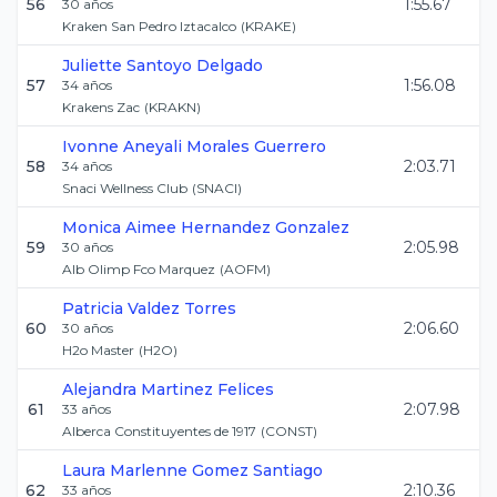
56
1:55.67
30
años
Kraken San Pedro Iztacalco
(
KRAKE
)
Juliette
Santoyo Delgado
57
1:56.08
34
años
Krakens Zac
(
KRAKN
)
Ivonne Aneyali
Morales Guerrero
58
2:03.71
34
años
Snaci Wellness Club
(
SNACI
)
Monica Aimee
Hernandez Gonzalez
59
2:05.98
30
años
Alb Olimp Fco Marquez
(
AOFM
)
Patricia
Valdez Torres
60
2:06.60
30
años
H2o Master
(
H2O
)
Alejandra
Martinez Felices
61
2:07.98
33
años
Alberca Constituyentes de 1917
(
CONST
)
Laura Marlenne
Gomez Santiago
62
2:10.36
33
años