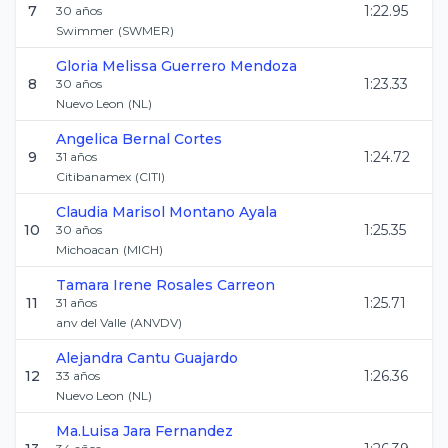
7
1:22.95
30
años
Swimmer
(
SWMER
)
Gloria Melissa
Guerrero Mendoza
8
1:23.33
30
años
Nuevo Leon
(
NL
)
Angelica
Bernal Cortes
9
1:24.72
31
años
Citibanamex
(
CITI
)
Claudia Marisol
Montano Ayala
10
1:25.35
30
años
Michoacan
(
MICH
)
Tamara Irene
Rosales Carreon
11
1:25.71
31
años
anv del Valle
(
ANVDV
)
Alejandra
Cantu Guajardo
12
1:26.36
33
años
Nuevo Leon
(
NL
)
Ma.Luisa
Jara Fernandez