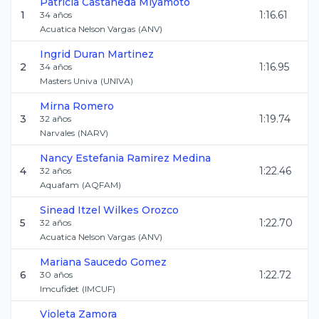
Patricia
Castaneda Miyamoto
1
1:16.61
34
años
Acuatica Nelson Vargas
(
ANV
)
Ingrid
Duran Martinez
2
1:16.95
34
años
Masters Univa
(
UNIVA
)
Mirna
Romero
3
1:19.74
32
años
Narvales
(
NARV
)
Nancy Estefania
Ramirez Medina
4
1:22.46
32
años
Aquafam
(
AQFAM
)
Sinead Itzel
Wilkes Orozco
5
1:22.70
32
años
Acuatica Nelson Vargas
(
ANV
)
Mariana
Saucedo Gomez
6
1:22.72
30
años
Imcufidet
(
IMCUF
)
Violeta
Zamora