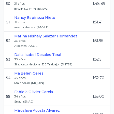
50
1:48.89
31
años
Erwin Swimm
(
ERSW
)
Nancy
Espinoza Nieto
51
1:51.41
31
años
anv Lindavista
(
ANVLD
)
Marina Nishaly
Salazar Hernandez
52
1:51.95
33
años
Axolotes
(
AXOL
)
Dalia Isabel
Rosales Toral
53
1:52.51
33
años
Sindicato Nacional DE Trabajor
(
SNTSS
)
Ma.Belen
Gerez
54
1:52.70
33
años
Malanquin
(
MQUIN
)
Fabiola
Olivier Garcia
55
1:55.00
34
años
Snaci
(
SNACI
)
Miroslava
Acosta Alvarez