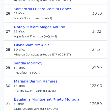
Alberca Constituyentes de 1917
(
CONST
)
Samantha Lucero
Peralta Lopez
26
1:30.50
32
años
Mark's Swimmers
(
MarKS
)
Nataly Miriam
Magos Aquino
27
1:31.02
33
años
AquaSport Pachuca
(
AQUAS
)
Diana
Ramirez Avila
28
1:31.23
30
años
Alberca Constituyentes de 1917
(
CONST
)
Sandra
Monrroy
29
1:32.70
34
años
Imcufidet
(
IMCUF
)
Mariana
Barron Ramirez
30
1:33.00
34
años
Marlins Swim Team
(
MRLNS
)
Estafania Montserrat
Prieto Murguia
31
1:35.80
31
años
Club Acuario Veracurz
(
ACUA
)