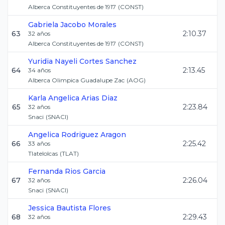
Alberca Constituyentes de 1917
(
CONST
)
Gabriela
Jacobo Morales
63
2:10.37
32
años
Alberca Constituyentes de 1917
(
CONST
)
Yuridia Nayeli
Cortes Sanchez
64
2:13.45
34
años
Alberca Olimpica Guadalupe Zac
(
AOG
)
Karla Angelica
Arias Diaz
65
2:23.84
32
años
Snaci
(
SNACI
)
Angelica
Rodriguez Aragon
66
2:25.42
33
años
Tlatelolcas
(
TLAT
)
Fernanda
Rios Garcia
67
2:26.04
32
años
Snaci
(
SNACI
)
Jessica
Bautista Flores
68
2:29.43
32
años