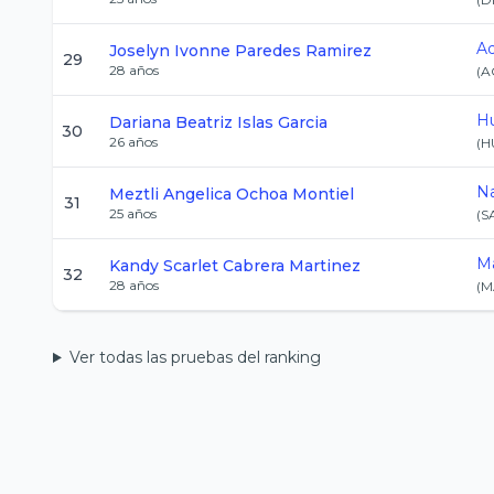
A
Joselyn Ivonne
Paredes Ramirez
29
28
años
(
A
H
Dariana Beatriz
Islas Garcia
30
26
años
(
H
N
Meztli Angelica
Ochoa Montiel
31
25
años
(
S
Ma
Kandy Scarlet
Cabrera Martinez
32
28
años
(
M
Ver todas las pruebas del ranking