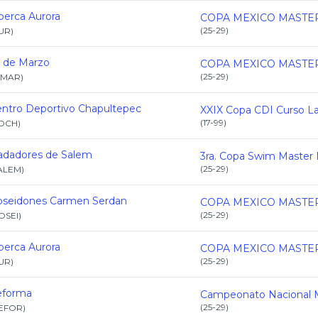
berca Aurora
(
25-29
)
UR
)
 de Marzo
(
25-29
)
8MAR
)
ntro Deportivo Chapultepec
(
17-99
)
DCH
)
adadores de Salem
(
25-29
)
ALEM
)
oseidones Carmen Serdan
(
25-29
)
OSEI
)
berca Aurora
(
25-29
)
UR
)
eforma
(
25-29
)
EFOR
)