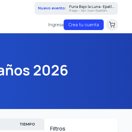
Furia Bajo la Luna- Epatl...
Nuevo evento:
9 ago. • San Juan Epatlán
Ingresa
Crea tu cuenta
años 2026
TIEMPO
Filtros