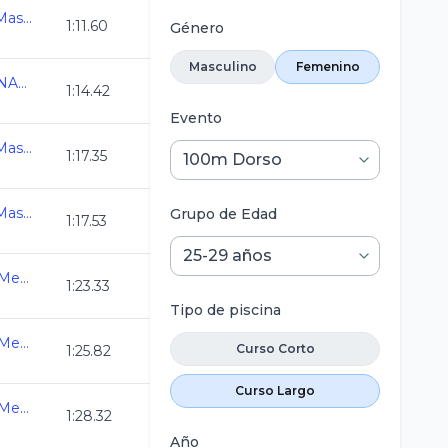
Campeonato Nacional Master C.L. 2026
1:11.60
Género
Masculino
Femenino
CAMPEONATO REGIONAL CL 2026 QRO
1:14.42
Evento
Campeonato Nacional Master C.L. 2026
1:17.35
Campeonato Nacional Master C.L. 2026
Grupo de Edad
1:17.53
3ra. Copa Swim Master Mexico C.L. 2026
1:23.33
Tipo de piscina
3ra. Copa Swim Master Mexico C.L. 2026
Curso Corto
1:25.82
Curso Largo
3ra. Copa Swim Master Mexico C.L. 2026
1:28.32
Año