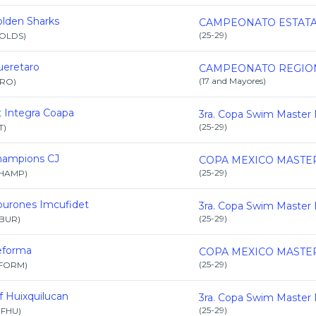
lden Sharks
(
25-29
)
OLDS
)
eretaro
(
17 and Mayores
)
RO
)
t Integra Coapa
(
25-29
)
T
)
hampions CJ
(
25-29
)
HAMP
)
burones Imcufidet
(
25-29
)
IBUR
)
eforma
(
25-29
)
FORM
)
f Huixquilucan
(
25-29
)
IFHU
)