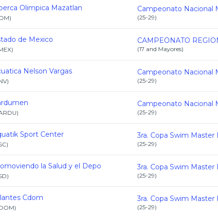
berca Olimpica Mazatlan
(
25-29
)
OM
)
tado de Mexico
(
17 and Mayores
)
MEX
)
uatica Nelson Vargas
(
25-29
)
NV
)
ardumen
(
25-29
)
ARDU
)
uatik Sport Center
(
25-29
)
SC
)
omoviendo la Salud y el Depo
(
25-29
)
SD
)
tlantes Cdom
(
25-29
)
DOM
)