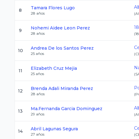
Al
Tamara
Flores Lugo
8
28
años
(
A
18
Nohemi Aidee
Leon Perez
9
28
años
(
1
Ce
Andrea
De los Santos Perez
10
25
años
(
C
N
Elizabeth
Cruz Mejia
11
25
años
(
S
P
Brenda Adali
Miranda Perez
12
28
años
(
P
Al
Ma.Fernanda
Garcia Dominguez
13
29
años
(
A
C
Abril
Lagunas Segura
14
27
años
(
C