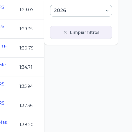
COPA MEXICO MASTERS CURSO LARGO 2026
1:29.07
COPA MEXICO MASTERS CURSO LARGO 2026
1:29.35
Limpiar filtros
XXIX Copa CDI Curso Largo Mar 26
1:30.79
3ra. Copa Swim Master Mexico C.L. 2026
1:34.71
COPA MEXICO MASTERS CURSO LARGO 2026
1:35.94
COPA MEXICO MASTERS CURSO LARGO 2026
1:37.36
Campeonato Nacional Master C.L. 2026
1:38.20