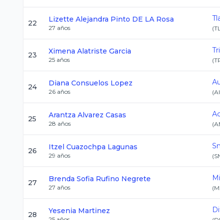
Tl
Lizette Alejandra
Pinto DE LA Rosa
22
27
años
(
T
Tr
Ximena
Alatriste Garcia
23
25
años
(
T
Au
Diana
Consuelos Lopez
24
26
años
(
A
Ac
Arantza
Alvarez Casas
25
28
años
(
A
Sn
Itzel
Cuazochpa Lagunas
26
29
años
(
S
Mi
Brenda Sofia
Rufino Negrete
27
27
años
(
M
Di
Yesenia
Martinez
28
25
años
(
D