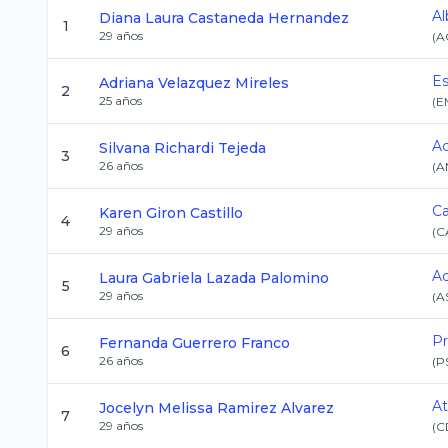
Al
Diana Laura
Castaneda Hernandez
1
29
años
(
A
Es
Adriana
Velazquez Mireles
2
25
años
(
E
Ac
Silvana
Richardi Tejeda
3
26
años
(
A
C
Karen
Giron Castillo
4
29
años
(
C
Aq
Laura Gabriela
Lazada Palomino
5
29
años
(
A
Pr
Fernanda
Guerrero Franco
6
26
años
(
P
A
Jocelyn Melissa
Ramirez Alvarez
7
29
años
(
C