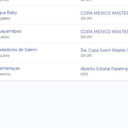
qua Baby
(
25-29
)
QBBY
)
uayamilpas
(
25-29
)
UAYA
)
adadores de Salem
(
25-29
)
ALEM
)
ntarrayas
(
S21
)
ANTA
)