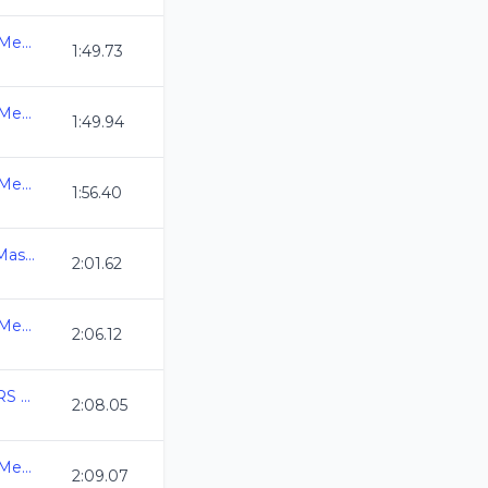
3ra. Copa Swim Master Mexico C.L. 2026
1:49.73
3ra. Copa Swim Master Mexico C.L. 2026
1:49.94
3ra. Copa Swim Master Mexico C.L. 2026
1:56.40
Campeonato Nacional Master C.L. 2026
2:01.62
3ra. Copa Swim Master Mexico C.L. 2026
2:06.12
COPA MEXICO MASTERS CURSO LARGO 2026
2:08.05
3ra. Copa Swim Master Mexico C.L. 2026
2:09.07