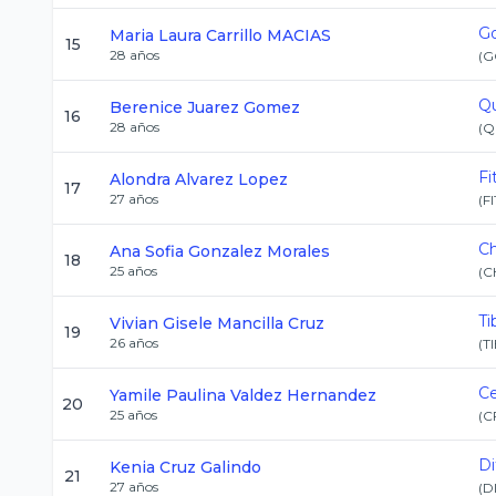
Go
Maria Laura
Carrillo MACIAS
15
28
años
(
G
Qu
Berenice
Juarez Gomez
16
28
años
(
Q
Fi
Alondra
Alvarez Lopez
17
27
años
(
FI
C
Ana Sofia
Gonzalez Morales
18
25
años
(
C
Ti
Vivian Gisele
Mancilla Cruz
19
26
años
(
T
C
Yamile Paulina
Valdez Hernandez
20
25
años
(
C
Di
Kenia
Cruz Galindo
21
27
años
(
D