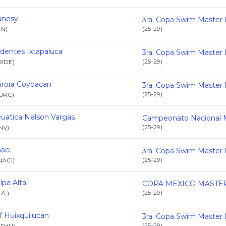
anesy
(
25-29
)
LN
)
identes Ixtapaluca
(
25-29
)
RIDE
)
rora Coyoacan
(
25-29
)
URC
)
uatica Nelson Vargas
(
25-29
)
NV
)
aci
(
25-29
)
NACI
)
lpa Alta
(
25-29
)
.A.
)
f Huixquilucan
(
25-29
)
IFHU
)