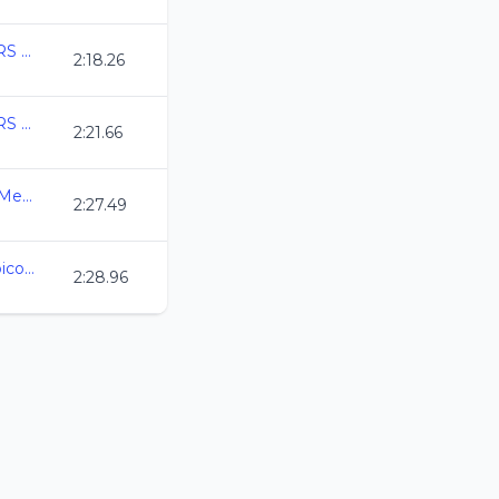
COPA MEXICO MASTERS CURSO LARGO 2026
2:18.26
COPA MEXICO MASTERS CURSO LARGO 2026
2:21.66
3ra. Copa Swim Master Mexico C.L. 2026
2:27.49
Abierto Estatal Paralimpico CL 2026
2:28.96