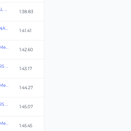
CAMPEONATO ESTATAL MASTER CURSO LARGO 2026
1:38.83
CAMPEONATO REGIONAL CL 2026 QRO
1:41.41
3ra. Copa Swim Master Mexico C.L. 2026
1:42.60
COPA MEXICO MASTERS CURSO LARGO 2026
1:43.17
3ra. Copa Swim Master Mexico C.L. 2026
1:44.27
COPA MEXICO MASTERS CURSO LARGO 2026
1:45.07
3ra. Copa Swim Master Mexico C.L. 2026
1:45.45