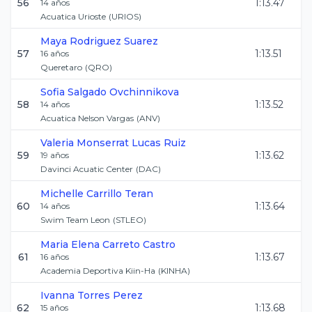
56
1:13.47
14
años
Acuatica Urioste
(
URIOS
)
Maya
Rodriguez Suarez
57
1:13.51
16
años
Queretaro
(
QRO
)
Sofia
Salgado Ovchinnikova
58
1:13.52
14
años
Acuatica Nelson Vargas
(
ANV
)
Valeria Monserrat
Lucas Ruiz
59
1:13.62
19
años
Davinci Acuatic Center
(
DAC
)
Michelle
Carrillo Teran
60
1:13.64
14
años
Swim Team Leon
(
STLEO
)
Maria Elena
Carreto Castro
61
1:13.67
16
años
Academia Deportiva Kiin-Ha
(
KINHA
)
Ivanna
Torres Perez
62
1:13.68
15
años