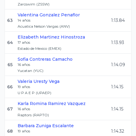
Zarcswim
(
ZSSW
)
Valentina
Gonzalez Penaflor
63
1:13.84
14
años
Acuatica Nelson Vargas
(
ANV
)
Elizabeth
Martinez Hinostroza
64
1:13.93
17
años
Estado de Mexico
(
EMEX
)
Sofia
Contreras Camacho
65
1:14.09
16
años
Yucatan
(
YUC
)
Valeria
Uresty Vega
66
1:14.15
19
años
U P A E P
(
UPAEP
)
Karla Romina
Ramirez Vazquez
67
1:14.15
16
años
Raptors
(
RAPTO
)
Barbara
Zuniga Escalante
68
1:14.32
19
años