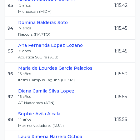
93
1:15.42
15
años
Michoacan
(
MICH
)
Romina
Balderas Soto
94
1:15.45
17
años
Raptors
(
RAPTO
)
Ana Fernanda
Lopez Lozano
95
1:15.45
15
años
Acuatica SuBire
(
SUB
)
Maria de Lourdes
Garcia Palacios
96
1:15.50
16
años
Itesm Campus Laguna
(
ITESM
)
Diana Camila
Silva Lopez
97
1:15.56
16
años
AT Nadadores
(
ATN
)
Sophie
Avila Alcala
98
1:15.56
14
años
Marmo Nadadores
(
M&N
)
Laura Ximena
Barrera Ochoa