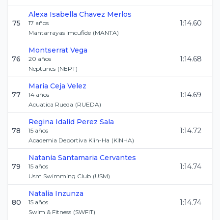
Alexa Isabella
Chavez Merlos
75
1:14.60
17
años
Mantarrayas Imcufide
(
MANTA
)
Montserrat
Vega
76
1:14.68
20
años
Neptunes
(
NEPT
)
Maria
Ceja Velez
77
1:14.69
14
años
Acuatica Rueda
(
RUEDA
)
Regina Idalid
Perez Sala
78
1:14.72
15
años
Academia Deportiva Kiin-Ha
(
KINHA
)
Natania
Santamaria Cervantes
79
1:14.74
15
años
Usm Swimming Club
(
USM
)
Natalia
Inzunza
80
1:14.74
15
años
Swim & Fitness
(
SWFIT
)