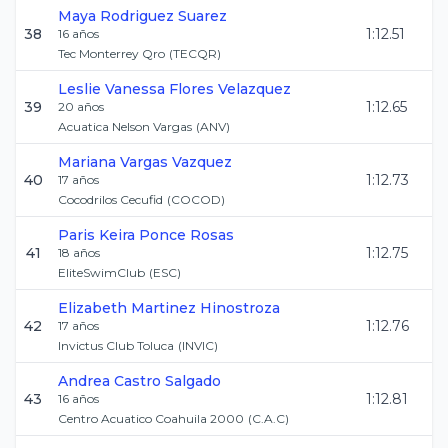
Maya
Rodriguez Suarez
38
1:12.51
16
años
Tec Monterrey Qro
(
TECQR
)
Leslie Vanessa
Flores Velazquez
39
1:12.65
20
años
Acuatica Nelson Vargas
(
ANV
)
Mariana
Vargas Vazquez
40
1:12.73
17
años
Cocodrilos Cecufid
(
COCOD
)
Paris Keira
Ponce Rosas
41
1:12.75
18
años
EliteSwimClub
(
ESC
)
Elizabeth
Martinez Hinostroza
42
1:12.76
17
años
Invictus Club Toluca
(
INVIC
)
Andrea
Castro Salgado
43
1:12.81
16
años
Centro Acuatico Coahuila 2000
(
C.A.C
)