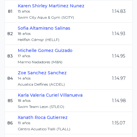
Karen Shirley
Martinez Nunez
81
1:14.83
15
años
Swim City Aqua & Gym
(
SCITY
)
Sofia
Altamirano Salinas
82
1:14.93
18
años
Hellfish Cdmsjr
(
HELLF
)
Michelle
Gomez Guizado
83
1:14.95
17
años
Marmo Nadadores
(
M&N
)
Zoe
Sanchez Sanchez
84
1:14.97
14
años
Acuatica Delfines
(
ACDEL
)
Karla Valeria
Curiel Villanueva
85
1:14.98
18
años
Swim Team Leon
(
STLEO
)
Xanath
Roca Gutierrez
86
1:15.07
19
años
Centro Acuatico Tlalli
(
TLALL
)