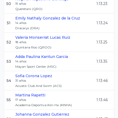
50
1:13.23
19
años
Queretaro
(
QRO
)
Emily Nathaly
Gonzalez de la Cruz
51
1:13.24
14
años
Dracarys
(
DRA
)
Valeria Monserrat
Lucas Ruiz
52
1:13.25
18
años
Quintana Roo
(
QROO
)
Adda Paulina
Kantun Garcia
53
1:13.35
14
años
Mayan Sport Center
(
MSC
)
Sofia
Corona Lopez
54
1:13.46
31
años
Acuatic Club And Swim
(
ACS
)
Martina
Rapetti
55
1:13.46
17
años
Academia Deportiva Kiin-Ha
(
KINHA
)
Johanna
Gonzalez Gutierrez