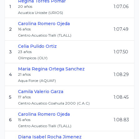
Regina
Torres Pomar
1
1:07.06
20
años
Acuatica Urioste
(
URIOS
)
Carolina
Romero Ojeda
2
1:07.49
16
años
Centro Acuatico Tlalli
(
TLALL
)
Celia
Pulido Ortiz
3
1:07.50
23
años
Olimpicos
(
OLY
)
Maria Regina
Ortega Sanchez
4
1:08.29
21
años
Aqua Force
(
AQUAF
)
Camila
Valerio Garza
5
1:08.45
17
años
Centro Acuatico Coahuila 2000
(
C.A.C
)
Carolina
Romero Ojeda
6
1:08.83
15
años
Centro Acuatico Tlalli
(
TLALL
)
Diana Isabel
Rocha Jimenez