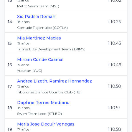
13
1:10.02
15
años
Metro Swim Team
(
MST
)
Xio
Padilla Roman
14
1:10.26
18
años
Comude Tlajomulco
(
COTLA
)
Mia
Martinez Macias
15
1:10.43
19
años
Trimss Elite Development Team
(
TRIMS
)
Miriam
Conde Caamal
16
1:10.49
19
años
Yucatan
(
YUC
)
Andrea Lizeth.
Ramirez Hernandez
17
1:10.50
15
años
Tiburones Blancos Country Club
(
TIB
)
Daphne
Torres Medrano
18
1:10.53
18
años
Swim Team Leon
(
STLEO
)
Maria Jose
Decuir Venegas
19
1:10.58
17
años