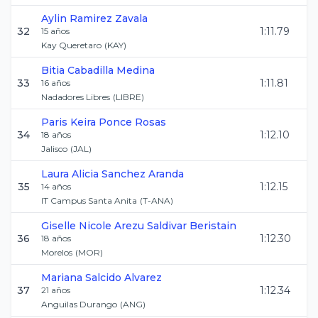
Aylin
Ramirez Zavala
32
1:11.79
15
años
Kay Queretaro
(
KAY
)
Bitia
Cabadilla Medina
33
1:11.81
16
años
Nadadores Libres
(
LIBRE
)
Paris Keira
Ponce Rosas
34
1:12.10
18
años
Jalisco
(
JAL
)
Laura Alicia
Sanchez Aranda
35
1:12.15
14
años
IT Campus Santa Anita
(
T-ANA
)
Giselle Nicole Arezu
Saldivar Beristain
36
1:12.30
18
años
Morelos
(
MOR
)
Mariana
Salcido Alvarez
37
1:12.34
21
años
Anguilas Durango
(
ANG
)