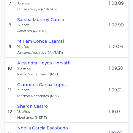
7
1:08.89
18
años
Orcas Celaya
(
ORCAS
)
Sahara
Monroy Garcia
8
1:08.90
17
años
Albatros
(
ALBAT
)
Miriam
Conde Caamal
9
1:09.03
19
años
Antares Acuatica
(
ANTAR
)
Alejandra
Hoyos Horvath
10
1:09.30
20
años
Metro Swim Team
(
MST
)
Giannitsa
Garcia Lopez
11
1:09.51
19
años
Marmo Nadadores
(
M&N
)
Sharon
Castro
12
1:10.01
18
años
Neptunes
(
NEPT
)
Noelia
Garcia Escobedo