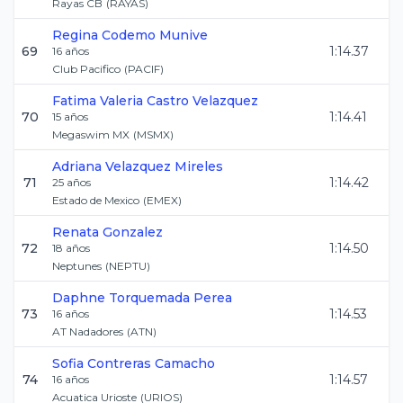
Rayas CB
(
RAYAS
)
Regina
Codemo Munive
69
1:14.37
16
años
Club Pacifico
(
PACIF
)
Fatima Valeria
Castro Velazquez
70
1:14.41
15
años
Megaswim MX
(
MSMX
)
Adriana
Velazquez Mireles
71
1:14.42
25
años
Estado de Mexico
(
EMEX
)
Renata
Gonzalez
72
1:14.50
18
años
Neptunes
(
NEPTU
)
Daphne
Torquemada Perea
73
1:14.53
16
años
AT Nadadores
(
ATN
)
Sofia
Contreras Camacho
74
1:14.57
16
años
Acuatica Urioste
(
URIOS
)