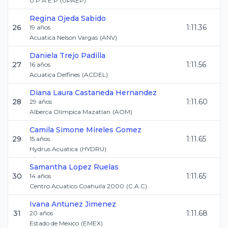
U P A E P
(
UPAEP
)
Regina
Ojeda Sabido
26
1:11.36
19
años
Acuatica Nelson Vargas
(
ANV
)
Daniela
Trejo Padilla
27
1:11.56
16
años
Acuatica Delfines
(
ACDEL
)
Diana Laura
Castaneda Hernandez
28
1:11.60
29
años
Alberca Olimpica Mazatlan
(
AOM
)
Camila Simone
Mireles Gomez
29
1:11.65
15
años
Hydrus Acuatica
(
HYDRU
)
Samantha
Lopez Ruelas
30
1:11.65
14
años
Centro Acuatico Coahuila 2000
(
C.A.C
)
Ivana
Antunez Jimenez
31
1:11.68
20
años
Estado de Mexico
(
EMEX
)