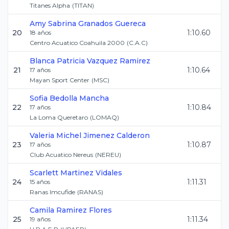
Titanes Alpha
(
TITAN
)
Amy Sabrina
Granados Guereca
20
1:10.60
18
años
Centro Acuatico Coahuila 2000
(
C.A.C
)
Blanca Patricia
Vazquez Ramirez
21
1:10.64
17
años
Mayan Sport Center
(
MSC
)
Sofia
Bedolla Mancha
22
1:10.84
17
años
La Loma Queretaro
(
LOMAQ
)
Valeria Michel
Jimenez Calderon
23
1:10.87
17
años
Club Acuatico Nereus
(
NEREU
)
Scarlett
Martinez Vidales
24
1:11.31
15
años
Ranas Imcufide
(
RANAS
)
Camila
Ramirez Flores
25
1:11.34
19
años