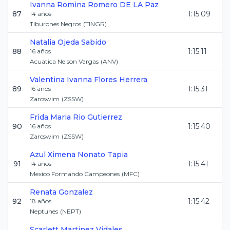
Ivanna Romina
Romero DE LA Paz
87
1:15.09
14
años
Tiburones Negros
(
TINGR
)
Natalia
Ojeda Sabido
88
1:15.11
16
años
Acuatica Nelson Vargas
(
ANV
)
Valentina Ivanna
Flores Herrera
89
1:15.31
16
años
Zarcswim
(
ZSSW
)
Frida Maria
Rio Gutierrez
90
1:15.40
16
años
Zarcswim
(
ZSSW
)
Azul Ximena
Nonato Tapia
91
1:15.41
14
años
Mexico Formando Campeones
(
MFC
)
Renata
Gonzalez
92
1:15.42
18
años
Neptunes
(
NEPT
)
Scarlett
Martinez Vidales