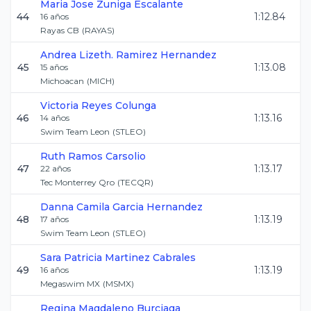
Maria Jose
Zuniga Escalante
44
1:12.84
16
años
Rayas CB
(
RAYAS
)
Andrea Lizeth.
Ramirez Hernandez
45
1:13.08
15
años
Michoacan
(
MICH
)
Victoria
Reyes Colunga
46
1:13.16
14
años
Swim Team Leon
(
STLEO
)
Ruth
Ramos Carsolio
47
1:13.17
22
años
Tec Monterrey Qro
(
TECQR
)
Danna Camila
Garcia Hernandez
48
1:13.19
17
años
Swim Team Leon
(
STLEO
)
Sara Patricia
Martinez Cabrales
49
1:13.19
16
años
Megaswim MX
(
MSMX
)
Regina
Magdaleno Burciaga