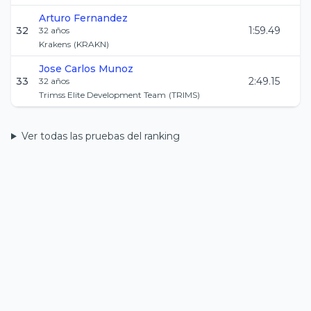
Arturo
Fernandez
32
1:59.49
32
años
Krakens
(
KRAKN
)
Jose Carlos
Munoz
33
2:49.15
32
años
Trimss Elite Development Team
(
TRIMS
)
Ver todas las pruebas del ranking