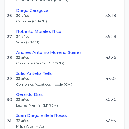
Alberca Olimpica de ags
(
AOA
)
Diego
Zaragoza
26
1:38.18
30
años
Ceforma
(
CEFOR
)
Roberto
Morales Rico
27
1:39.29
34
años
Snaci
(
SNACI
)
Andres Antonio
Moreno Suarez
28
1:43.36
32
años
Cocodrilos Cecufid
(
COCOD
)
Julio
Anteliz Tello
29
1:46.02
33
años
Complejos Acuaticos Inpode
(
CAI
)
Gerardo
Diaz
30
1:50.30
33
años
Leones Premier
(
LPREM
)
Juan Diego
Villela Rosas
31
1:52.96
32
años
Milpa Alta
(
M.A.
)