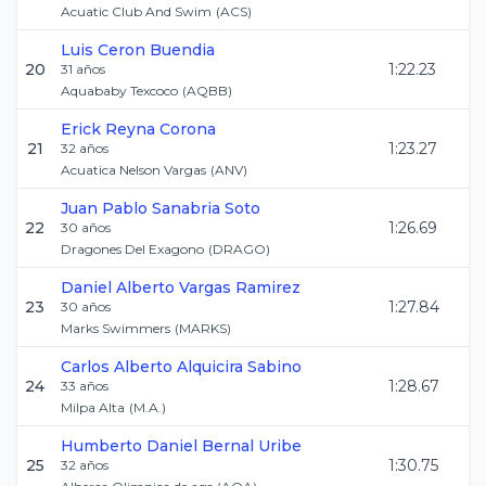
Acuatic Club And Swim
(
ACS
)
Luis
Ceron Buendia
20
1:22.23
31
años
Aquababy Texcoco
(
AQBB
)
Erick
Reyna Corona
21
1:23.27
32
años
Acuatica Nelson Vargas
(
ANV
)
Juan Pablo
Sanabria Soto
22
1:26.69
30
años
Dragones Del Exagono
(
DRAGO
)
Daniel Alberto
Vargas Ramirez
23
1:27.84
30
años
Marks Swimmers
(
MARKS
)
Carlos Alberto
Alquicira Sabino
24
1:28.67
33
años
Milpa Alta
(
M.A.
)
Humberto Daniel
Bernal Uribe
25
1:30.75
32
años