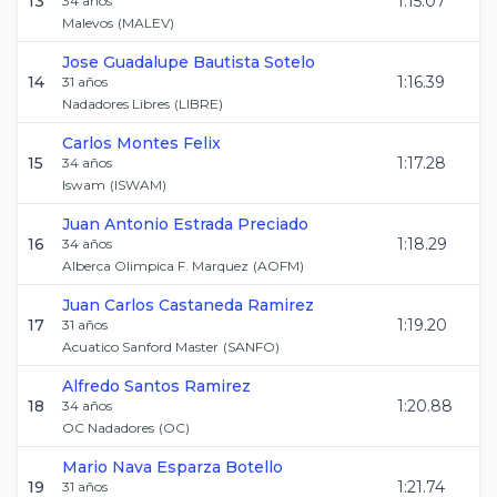
13
1:15.07
34
años
Malevos
(
MALEV
)
Jose Guadalupe
Bautista Sotelo
14
1:16.39
31
años
Nadadores Libres
(
LIBRE
)
Carlos
Montes Felix
15
1:17.28
34
años
Iswam
(
ISWAM
)
Juan Antonio
Estrada Preciado
16
1:18.29
34
años
Alberca Olimpica F. Marquez
(
AOFM
)
Juan Carlos
Castaneda Ramirez
17
1:19.20
31
años
Acuatico Sanford Master
(
SANFO
)
Alfredo
Santos Ramirez
18
1:20.88
34
años
OC Nadadores
(
OC
)
Mario
Nava Esparza Botello
19
1:21.74
31
años