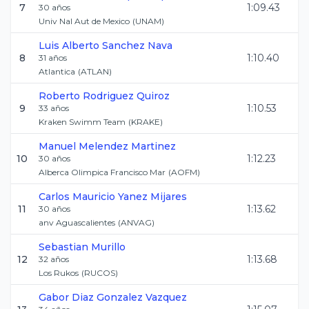
7
1:09.43
30
años
Univ Nal Aut de Mexico
(
UNAM
)
Luis Alberto
Sanchez Nava
8
1:10.40
31
años
Atlantica
(
ATLAN
)
Roberto
Rodriguez Quiroz
9
1:10.53
33
años
Kraken Swimm Team
(
KRAKE
)
Manuel
Melendez Martinez
10
1:12.23
30
años
Alberca Olimpica Francisco Mar
(
AOFM
)
Carlos Mauricio
Yanez Mijares
11
1:13.62
30
años
anv Aguascalientes
(
ANVAG
)
Sebastian
Murillo
12
1:13.68
32
años
Los Rukos
(
RUCOS
)
Gabor Diaz
Gonzalez Vazquez