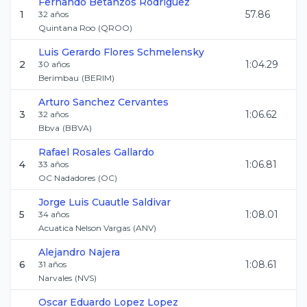
Fernando
Betanzos Rodriguez
1
57.86
32
años
Quintana Roo
(
QROO
)
Luis Gerardo
Flores Schmelensky
2
1:04.29
30
años
Berimbau
(
BERIM
)
Arturo
Sanchez Cervantes
3
1:06.62
32
años
Bbva
(
BBVA
)
Rafael
Rosales Gallardo
4
1:06.81
33
años
OC Nadadores
(
OC
)
Jorge Luis
Cuautle Saldivar
5
1:08.01
34
años
Acuatica Nelson Vargas
(
ANV
)
Alejandro
Najera
6
1:08.61
31
años
Narvales
(
NVS
)
Oscar Eduardo
Lopez Lopez