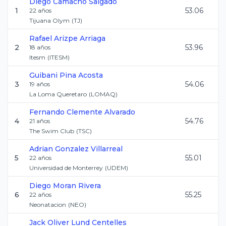
Diego
Camacho Salgado
1
53.06
22
años
Tijuana Olym
(
TJ
)
Rafael
Arizpe Arriaga
2
53.96
18
años
Itesm
(
ITESM
)
Guibani
Pina Acosta
3
54.06
19
años
La Loma Queretaro
(
LOMAQ
)
Fernando
Clemente Alvarado
4
54.76
21
años
The Swim Club
(
TSC
)
Adrian
Gonzalez Villarreal
5
55.01
22
años
Universidad de Monterrey
(
UDEM
)
Diego
Moran Rivera
6
55.25
22
años
Neonatacion
(
NEO
)
Jack Oliver
Lund Centelles