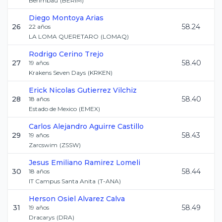
Berimbau
(
BERIM
)
Diego
Montoya Arias
26
58.24
22
años
LA LOMA QUERETARO
(
LOMAQ
)
Rodrigo
Cerino Trejo
27
58.40
19
años
Krakens Seven Days
(
KRKEN
)
Erick Nicolas
Gutierrez Vilchiz
28
58.40
18
años
Estado de Mexico
(
EMEX
)
Carlos Alejandro
Aguirre Castillo
29
58.43
19
años
Zarcswim
(
ZSSW
)
Jesus Emiliano
Ramirez Lomeli
30
58.44
18
años
IT Campus Santa Anita
(
T-ANA
)
Herson Osiel
Alvarez Calva
31
58.49
19
años
Dracarys
(
DRA
)