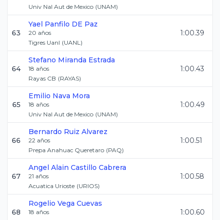
Univ Nal Aut de Mexico
(
UNAM
)
Yael
Panfilo DE Paz
63
1:00.39
20
años
Tigres Uanl
(
UANL
)
Stefano
Miranda Estrada
64
1:00.43
18
años
Rayas CB
(
RAYAS
)
Emilio
Nava Mora
65
1:00.49
18
años
Univ Nal Aut de Mexico
(
UNAM
)
Bernardo
Ruiz Alvarez
66
1:00.51
22
años
Prepa Anahuac Queretaro
(
PAQ
)
Angel Alain
Castillo Cabrera
67
1:00.58
21
años
Acuatica Urioste
(
URIOS
)
Rogelio
Vega Cuevas
68
1:00.60
18
años