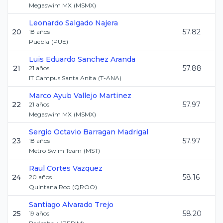
Megaswim MX
(
MSMX
)
Leonardo
Salgado Najera
20
57.82
18
años
Puebla
(
PUE
)
Luis Eduardo
Sanchez Aranda
21
57.88
21
años
IT Campus Santa Anita
(
T-ANA
)
Marco Ayub
Vallejo Martinez
22
57.97
21
años
Megaswim MX
(
MSMX
)
Sergio Octavio
Barragan Madrigal
23
57.97
18
años
Metro Swim Team
(
MST
)
Raul
Cortes Vazquez
24
58.16
20
años
Quintana Roo
(
QROO
)
Santiago
Alvarado Trejo
25
58.20
19
años