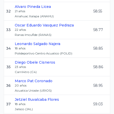
Alvaro
Pineda Licea
32
58.55
21
años
Anahuac Xalapa
(
ANAHU
)
Oscar Eduardo
Vasquez Pedraza
33
58.77
22
años
Ranas Imcufide
(
RANAS
)
Leonardo
Salgado Najera
34
58.85
18
años
Polideportivo Centro Acuatico
(
POLID
)
Diego
Obele Cisneros
35
58.86
23
años
Carril4tro
(
C4
)
Marco
Pat Coronado
36
58.95
20
años
Acuatica Urioste
(
URIOS
)
Jetziel
Ruvalcaba Flores
37
59.03
18
años
Jalisco
(
JAL
)