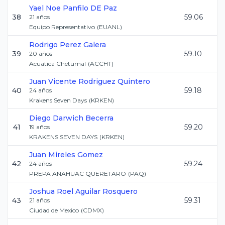
Yael Noe
Panfilo DE Paz
38
59.06
21
años
Equipo Representativo
(
EUANL
)
Rodrigo
Perez Galera
39
59.10
20
años
Acuatica Chetumal
(
ACCHT
)
Juan Vicente
Rodriguez Quintero
40
59.18
24
años
Krakens Seven Days
(
KRKEN
)
Diego
Darwich Becerra
41
59.20
19
años
KRAKENS SEVEN DAYS
(
KRKEN
)
Juan
Mireles Gomez
42
59.24
24
años
PREPA ANAHUAC QUERETARO
(
PAQ
)
Joshua Roel
Aguilar Rosquero
43
59.31
21
años
Ciudad de Mexico
(
CDMX
)