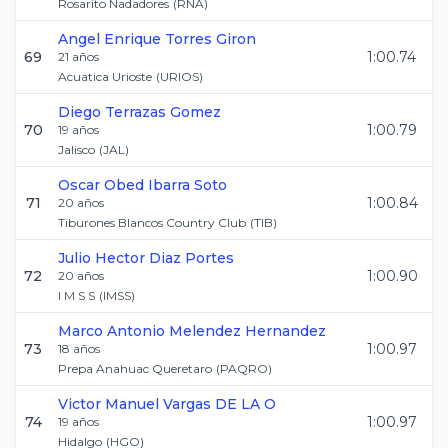
Rosarito Nadadores
(
RNA
)
Angel Enrique
Torres Giron
69
1:00.74
21
años
Acuatica Urioste
(
URIOS
)
Diego
Terrazas Gomez
70
1:00.79
19
años
Jalisco
(
JAL
)
Oscar Obed
Ibarra Soto
71
1:00.84
20
años
Tiburones Blancos Country Club
(
TIB
)
Julio Hector
Diaz Portes
72
1:00.90
20
años
I M S S
(
IMSS
)
Marco Antonio
Melendez Hernandez
73
1:00.97
18
años
Prepa Anahuac Queretaro
(
PAQRO
)
Victor Manuel
Vargas DE LA O
74
1:00.97
19
años
Hidalgo
(
HGO
)