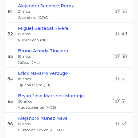
Alejandro
Sanchez Perez
81
1:01.45
21
años
Queretaro
(
QRO
)
Miguel
Baizabal Rivera
82
1:01.49
19
años
Nuevo Leon
(
NL
)
Bruno
Aranda Tinajero
83
1:01.50
18
años
Jalisco
(
JAL
)
Erick
Navarro Verdugo
84
1:01.51
18
años
Tijuana Olym
(
TJ
)
Bryan Jose
Martinez Montejo
85
1:01.51
20
años
Aguascalientes
(
AGS
)
Alejandro
Nunez Nava
86
1:01.53
19
años
Ciudad de Mexico
(
CDMX
)