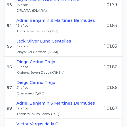
93
1:01.79
18
años
D?LARA
(
DLARA
)
Adriel Benjamin S
Martinez Bermudes
94
1:01.83
19
años
Triton's Swim Team
(
TST
)
Jack Oliver
Lund Centelles
95
1:01.85
18
años
Playa Del Carmen
(
PCM
)
Diego
Cerino Trejo
96
1:01.86
21
años
Krakens Seven Days
(
KRKEN
)
Diego
Cerino Trejo
97
1:01.86
21
años
Queretaro
(
QRO
)
Adriel Benjamin S
Martinez Bermudes
98
1:01.87
19
años
Triton?s Swim Team
(
TST
)
Victor
Vargas de la O