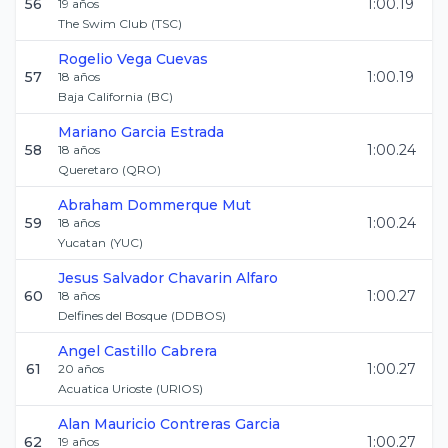
56
1:00.19
19
años
The Swim Club
(
TSC
)
Rogelio
Vega Cuevas
57
1:00.19
18
años
Baja California
(
BC
)
Mariano
Garcia Estrada
58
1:00.24
18
años
Queretaro
(
QRO
)
Abraham
Dommerque Mut
59
1:00.24
18
años
Yucatan
(
YUC
)
Jesus Salvador
Chavarin Alfaro
60
1:00.27
18
años
Delfines del Bosque
(
DDBOS
)
Angel
Castillo Cabrera
61
1:00.27
20
años
Acuatica Urioste
(
URIOS
)
Alan Mauricio
Contreras Garcia
62
1:00.27
19
años