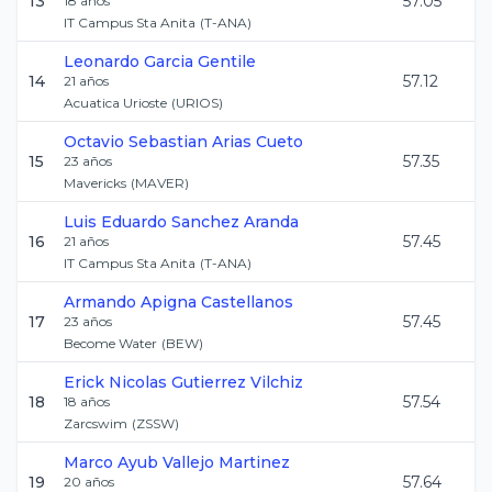
13
57.05
18
años
IT Campus Sta Anita
(
T-ANA
)
Leonardo
Garcia Gentile
14
57.12
21
años
Acuatica Urioste
(
URIOS
)
Octavio Sebastian
Arias Cueto
15
57.35
23
años
Mavericks
(
MAVER
)
Luis Eduardo
Sanchez Aranda
16
57.45
21
años
IT Campus Sta Anita
(
T-ANA
)
Armando
Apigna Castellanos
17
57.45
23
años
Become Water
(
BEW
)
Erick Nicolas
Gutierrez Vilchiz
18
57.54
18
años
Zarcswim
(
ZSSW
)
Marco Ayub
Vallejo Martinez
19
57.64
20
años