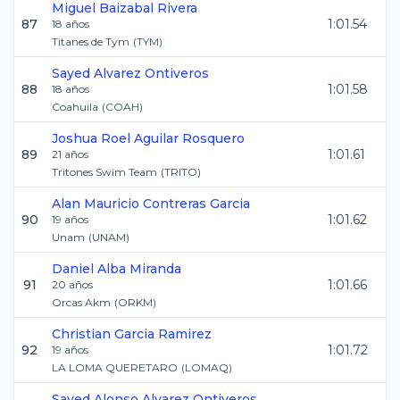
Miguel
Baizabal Rivera
87
1:01.54
18
años
Titanes de Tym
(
TYM
)
Sayed
Alvarez Ontiveros
88
1:01.58
18
años
Coahuila
(
COAH
)
Joshua Roel
Aguilar Rosquero
89
1:01.61
21
años
Tritones Swim Team
(
TRITO
)
Alan Mauricio
Contreras Garcia
90
1:01.62
19
años
Unam
(
UNAM
)
Daniel
Alba Miranda
91
1:01.66
20
años
Orcas Akm
(
ORKM
)
Christian
Garcia Ramirez
92
1:01.72
19
años
LA LOMA QUERETARO
(
LOMAQ
)
Sayed Alonso
Alvarez Ontiveros