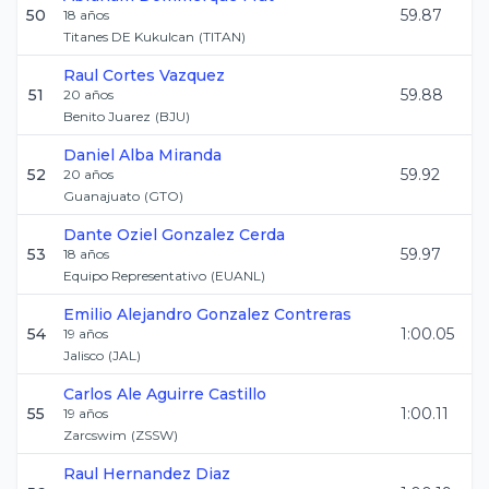
50
59.87
18
años
Titanes DE Kukulcan
(
TITAN
)
Raul
Cortes Vazquez
51
59.88
20
años
Benito Juarez
(
BJU
)
Daniel
Alba Miranda
52
59.92
20
años
Guanajuato
(
GTO
)
Dante Oziel
Gonzalez Cerda
53
59.97
18
años
Equipo Representativo
(
EUANL
)
Emilio Alejandro
Gonzalez Contreras
54
1:00.05
19
años
Jalisco
(
JAL
)
Carlos Ale
Aguirre Castillo
55
1:00.11
19
años
Zarcswim
(
ZSSW
)
Raul
Hernandez Diaz