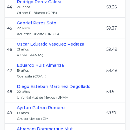
Rodrigo
Perez Galera
44
59.36
20
años
Othon P. Blanco
(
OPB
)
Gabriel
Perez Soto
45
59.37
22
años
Acuatica Urioste
(
URIOS
)
Oscar Eduardo
Vasquez Pedraza
46
59.48
21
años
Ranas
(
RANAS
)
Eduardo
Ruiz Almanza
47
59.48
19
años
Coahuila
(
COAH
)
Diego Esteban
Martinez Degollado
48
59.51
22
años
Univ Nal Aut de Mexico
(
UNAM
)
Ayrton
Patron Romero
49
59.57
19
años
Grupo Mexico
(
GM
)
Abraham
Dommerque Mut