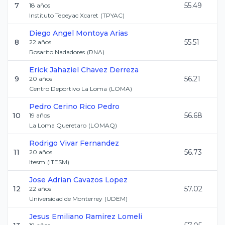
7
55.49
18
años
Instituto Tepeyac Xcaret
(
TPYAC
)
Diego Angel
Montoya Arias
8
55.51
22
años
Rosarito Nadadores
(
RNA
)
Erick Jahaziel
Chavez Derreza
9
56.21
20
años
Centro Deportivo La Loma
(
LOMA
)
Pedro
Cerino Rico Pedro
10
56.68
19
años
La Loma Queretaro
(
LOMAQ
)
Rodrigo
Vivar Fernandez
11
56.73
20
años
Itesm
(
ITESM
)
Jose Adrian
Cavazos Lopez
12
57.02
22
años
Universidad de Monterrey
(
UDEM
)
Jesus Emiliano
Ramirez Lomeli