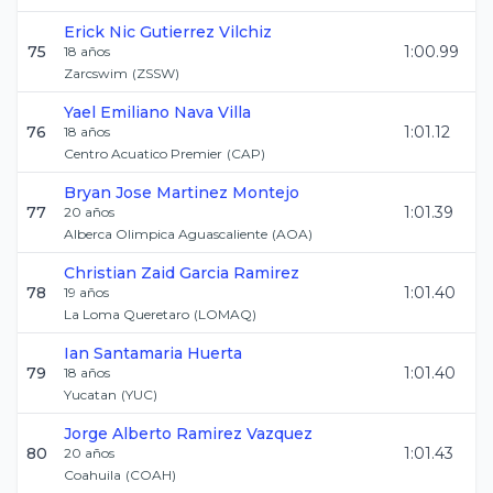
Erick Nic
Gutierrez Vilchiz
75
1:00.99
18
años
Zarcswim
(
ZSSW
)
Yael Emiliano
Nava Villa
76
1:01.12
18
años
Centro Acuatico Premier
(
CAP
)
Bryan Jose
Martinez Montejo
77
1:01.39
20
años
Alberca Olimpica Aguascaliente
(
AOA
)
Christian Zaid
Garcia Ramirez
78
1:01.40
19
años
La Loma Queretaro
(
LOMAQ
)
Ian
Santamaria Huerta
79
1:01.40
18
años
Yucatan
(
YUC
)
Jorge Alberto
Ramirez Vazquez
80
1:01.43
20
años
Coahuila
(
COAH
)