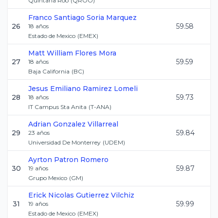
Quintana Roo
(
QROO
)
Franco Santiago
Soria Marquez
26
59.58
18
años
Estado de Mexico
(
EMEX
)
Matt William
Flores Mora
27
59.59
18
años
Baja California
(
BC
)
Jesus Emiliano
Ramirez Lomeli
28
59.73
18
años
IT Campus Sta Anita
(
T-ANA
)
Adrian
Gonzalez Villarreal
29
59.84
23
años
Universidad De Monterrey
(
UDEM
)
Ayrton
Patron Romero
30
59.87
19
años
Grupo Mexico
(
GM
)
Erick Nicolas
Gutierrez Vilchiz
31
59.99
19
años
Estado de Mexico
(
EMEX
)