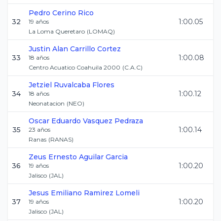
Pedro
Cerino Rico
32
1:00.05
19
años
La Loma Queretaro
(
LOMAQ
)
Justin Alan
Carrillo Cortez
33
1:00.08
18
años
Centro Acuatico Coahuila 2000
(
C.A.C
)
Jetziel
Ruvalcaba Flores
34
1:00.12
18
años
Neonatacion
(
NEO
)
Oscar Eduardo
Vasquez Pedraza
35
1:00.14
23
años
Ranas
(
RANAS
)
Zeus Ernesto
Aguilar Garcia
36
1:00.20
19
años
Jalisco
(
JAL
)
Jesus Emiliano
Ramirez Lomeli
37
1:00.20
19
años
Jalisco
(
JAL
)