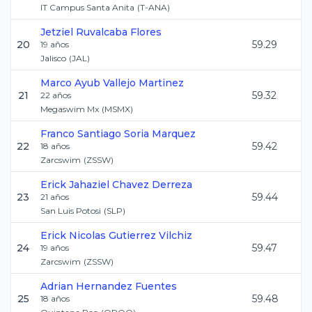
IT Campus Santa Anita
(
T-ANA
)
Jetziel
Ruvalcaba Flores
20
59.29
19
años
Jalisco
(
JAL
)
Marco Ayub
Vallejo Martinez
21
59.32
22
años
Megaswim Mx
(
MSMX
)
Franco Santiago
Soria Marquez
22
59.42
18
años
Zarcswim
(
ZSSW
)
Erick Jahaziel
Chavez Derreza
23
59.44
21
años
San Luis Potosi
(
SLP
)
Erick Nicolas
Gutierrez Vilchiz
24
59.47
19
años
Zarcswim
(
ZSSW
)
Adrian
Hernandez Fuentes
25
59.48
18
años