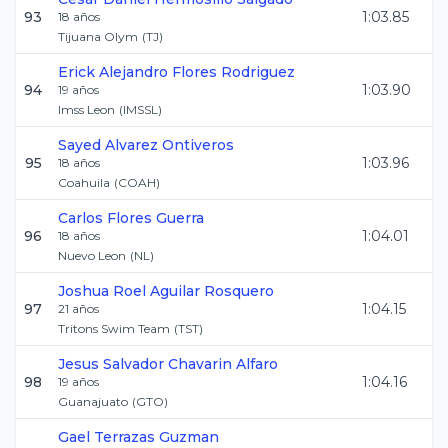
93
1:03.85
18
años
Tijuana Olym
(
TJ
)
Erick Alejandro
Flores Rodriguez
94
1:03.90
19
años
Imss Leon
(
IMSSL
)
Sayed
Alvarez Ontiveros
95
1:03.96
18
años
Coahuila
(
COAH
)
Carlos
Flores Guerra
96
1:04.01
18
años
Nuevo Leon
(
NL
)
Joshua Roel
Aguilar Rosquero
97
1:04.15
21
años
Tritons Swim Team
(
TST
)
Jesus Salvador
Chavarin Alfaro
98
1:04.16
19
años
Guanajuato
(
GTO
)
Gael
Terrazas Guzman