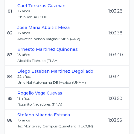
Gael
Terrazas Guzman
81
1:03.28
18
años
Chihuahua
(
CHIH
)
Jose Maria
Aboitiz Meza
82
1:03.38
18
años
Acuatica Nelson Vargas EMEX
(
ANV
)
Ernesto
Martinez Quinones
83
1:03.40
18
años
Alcaldia Tlahuac
(
TLAH
)
Diego Esteban
Martinez Degollado
84
1:03.41
22
años
Univ Nal Autonoma DE Mexico
(
UNAM
)
Rogelio
Vega Cuevas
85
1:03.50
19
años
Rosarito Nadadores
(
RNA
)
Stefano
Miranda Estrada
86
1:03.56
18
años
Tec Monterrey Campus Queretaro
(
TECQR
)