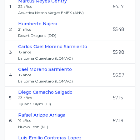
Marcus
Reyes Gentry
1
54.17
22
años
Acuatica Nelson Vargas EMEX
(
ANV
)
Humberto
Najera
2
55.48
21
años
Desert Dragons
(
DD
)
Carlos Gael
Moreno Sarmiento
3
55.98
18
años
La Loma Queretaro
(
LOMAQ
)
Gael
Moreno Sarmiento
4
56.97
18
años
La Loma Queretaro
(
LOMAQ
)
Diego
Camacho Salgado
5
57.15
23
años
Tijuana Olym
(
TJ
)
Rafael
Arizpe Arriaga
6
57.19
19
años
Nuevo Leon
(
NL
)
Luis Emilio
Contreras Lopez