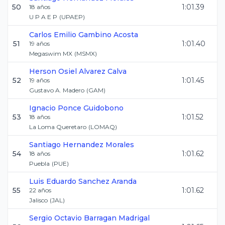
50
1:01.39
18
años
U P A E P
(
UPAEP
)
Carlos Emilio
Gambino Acosta
51
1:01.40
19
años
Megaswim MX
(
MSMX
)
Herson Osiel
Alvarez Calva
52
1:01.45
19
años
Gustavo A. Madero
(
GAM
)
Ignacio
Ponce Guidobono
53
1:01.52
18
años
La Loma Queretaro
(
LOMAQ
)
Santiago
Hernandez Morales
54
1:01.62
18
años
Puebla
(
PUE
)
Luis Eduardo
Sanchez Aranda
55
1:01.62
22
años
Jalisco
(
JAL
)
Sergio Octavio
Barragan Madrigal