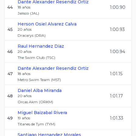
Dante Alexander
Resendiz Ortiz
44
1:00.90
18
años
Jalisco
(
JAL
)
Herson Osiel
Alvarez Calva
45
1:00.93
20
años
Dracarys
(
DRA
)
Raul
Hernandez Diaz
46
1:00.94
20
años
The Swim Club
(
TSC
)
Dante Alexander
Resendiz Ortiz
47
1:01.15
18
años
Metro Swim Team
(
MST
)
Daniel
Alba Miranda
48
1:01.17
20
años
Orcas Akm
(
ORKM
)
Miguel
Baizabal Rivera
49
1:01.33
19
años
Titanes de Tym
(
TYM
)
Santiago
Hernandez Morales