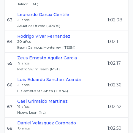
Jalisco
(
JAL
)
Leonardo
Garcia Gentile
63
1:02.08
21
años
Acuatica Urioste
(
URIOS
)
Rodrigo
Vivar Fernandez
64
1:02.11
20
años
Itesm Campus Monterrey
(
ITESM
)
Zeus Ernesto
Aguilar Garcia
65
1:02.17
19
años
Metro Swim Team
(
MST
)
Luis Eduardo
Sanchez Aranda
66
1:02.36
21
años
IT Campus Sta Anita
(
T-ANA
)
Gael
Grimaldo Martinez
67
1:02.42
19
años
Nuevo Leon
(
NL
)
Daniel
Velazquez Coronado
68
1:02.50
18
años