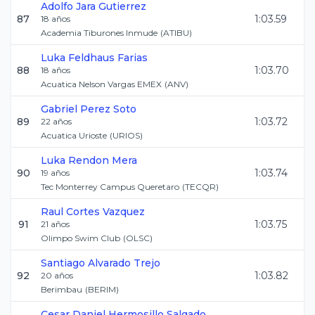
Adolfo
Jara Gutierrez
87
1:03.59
18
años
Academia Tiburones Inmude
(
ATIBU
)
Luka
Feldhaus Farias
88
1:03.70
18
años
Acuatica Nelson Vargas EMEX
(
ANV
)
Gabriel
Perez Soto
89
1:03.72
22
años
Acuatica Urioste
(
URIOS
)
Luka
Rendon Mera
90
1:03.74
19
años
Tec Monterrey Campus Queretaro
(
TECQR
)
Raul
Cortes Vazquez
91
1:03.75
21
años
Olimpo Swim Club
(
OLSC
)
Santiago
Alvarado Trejo
92
1:03.82
20
años
Berimbau
(
BERIM
)
Cesar Daniel
Hermosillo Salgado