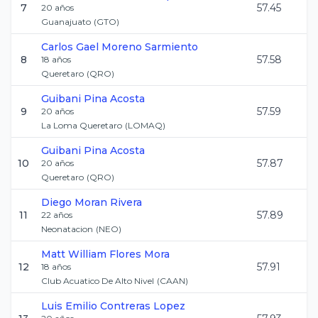
7
57.45
20
años
Guanajuato
(
GTO
)
Carlos Gael
Moreno Sarmiento
8
57.58
18
años
Queretaro
(
QRO
)
Guibani
Pina Acosta
9
57.59
20
años
La Loma Queretaro
(
LOMAQ
)
Guibani
Pina Acosta
10
57.87
20
años
Queretaro
(
QRO
)
Diego
Moran Rivera
11
57.89
22
años
Neonatacion
(
NEO
)
Matt William
Flores Mora
12
57.91
18
años
Club Acuatico De Alto Nivel
(
CAAN
)
Luis Emilio
Contreras Lopez