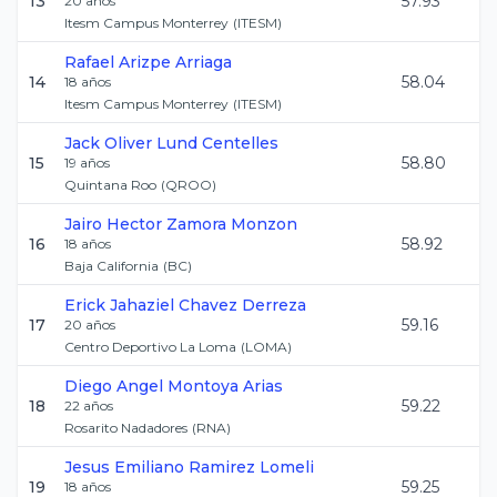
13
57.93
20
años
Itesm Campus Monterrey
(
ITESM
)
Rafael
Arizpe Arriaga
14
58.04
18
años
Itesm Campus Monterrey
(
ITESM
)
Jack Oliver
Lund Centelles
15
58.80
19
años
Quintana Roo
(
QROO
)
Jairo Hector
Zamora Monzon
16
58.92
18
años
Baja California
(
BC
)
Erick Jahaziel
Chavez Derreza
17
59.16
20
años
Centro Deportivo La Loma
(
LOMA
)
Diego Angel
Montoya Arias
18
59.22
22
años
Rosarito Nadadores
(
RNA
)
Jesus Emiliano
Ramirez Lomeli
19
59.25
18
años