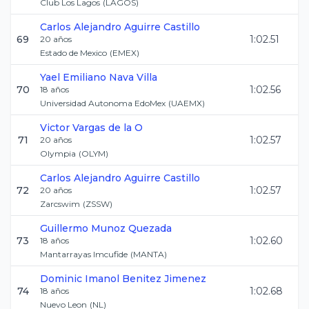
Club Los Lagos
(
LAGOS
)
Carlos Alejandro
Aguirre Castillo
69
1:02.51
20
años
Estado de Mexico
(
EMEX
)
Yael Emiliano
Nava Villa
70
1:02.56
18
años
Universidad Autonoma EdoMex
(
UAEMX
)
Victor
Vargas de la O
71
1:02.57
20
años
Olympia
(
OLYM
)
Carlos Alejandro
Aguirre Castillo
72
1:02.57
20
años
Zarcswim
(
ZSSW
)
Guillermo
Munoz Quezada
73
1:02.60
18
años
Mantarrayas Imcufide
(
MANTA
)
Dominic Imanol
Benitez Jimenez
74
1:02.68
18
años
Nuevo Leon
(
NL
)