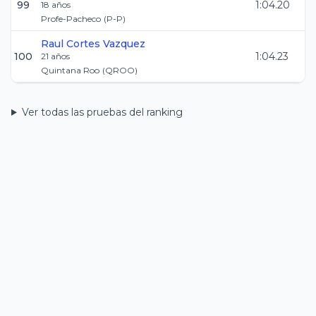
99
1:04.20
18
años
Profe-Pacheco
(
P-P
)
Raul
Cortes Vazquez
100
1:04.23
21
años
Quintana Roo
(
QROO
)
Ver todas las pruebas del ranking