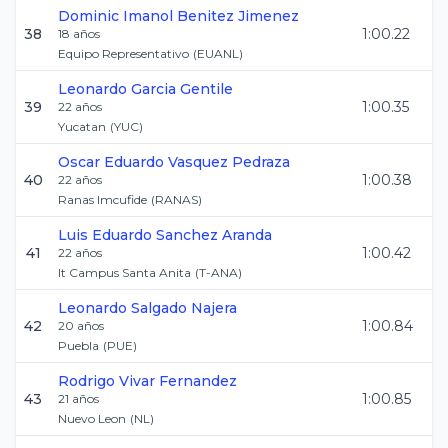
Dominic Imanol
Benitez Jimenez
38
1:00.22
18
años
Equipo Representativo
(
EUANL
)
Leonardo
Garcia Gentile
39
1:00.35
22
años
Yucatan
(
YUC
)
Oscar Eduardo
Vasquez Pedraza
40
1:00.38
22
años
Ranas Imcufide
(
RANAS
)
Luis Eduardo
Sanchez Aranda
41
1:00.42
22
años
It Campus Santa Anita
(
T-ANA
)
Leonardo
Salgado Najera
42
1:00.84
20
años
Puebla
(
PUE
)
Rodrigo
Vivar Fernandez
43
1:00.85
21
años
Nuevo Leon
(
NL
)