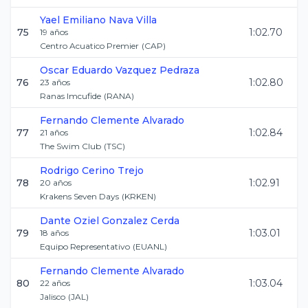
Yael Emiliano
Nava Villa
75
1:02.70
19
años
Centro Acuatico Premier
(
CAP
)
Oscar Eduardo
Vazquez Pedraza
76
1:02.80
23
años
Ranas Imcufide
(
RANA
)
Fernando
Clemente Alvarado
77
1:02.84
21
años
The Swim Club
(
TSC
)
Rodrigo
Cerino Trejo
78
1:02.91
20
años
Krakens Seven Days
(
KRKEN
)
Dante Oziel
Gonzalez Cerda
79
1:03.01
18
años
Equipo Representativo
(
EUANL
)
Fernando
Clemente Alvarado
80
1:03.04
22
años
Jalisco
(
JAL
)