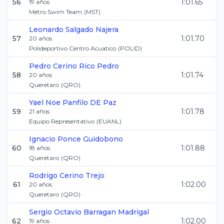
56
1:01.65
19
años
Metro Swim Team
(
MST
)
Leonardo
Salgado Najera
57
1:01.70
20
años
Polideportivo Centro Acuatico
(
POLID
)
Pedro
Cerino Rico Pedro
58
1:01.74
20
años
Queretaro
(
QRO
)
Yael Noe
Panfilo DE Paz
59
1:01.78
21
años
Equipo Representativo
(
EUANL
)
Ignacio
Ponce Guidobono
60
1:01.88
18
años
Queretaro
(
QRO
)
Rodrigo
Cerino Trejo
61
1:02.00
20
años
Queretaro
(
QRO
)
Sergio Octavio
Barragan Madrigal
62
1:02.00
19
años