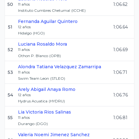
50
1:06.62
11
años
Instituto Cumbres Chetumal
(
ICCHE
)
Fernanda
Aguilar Quintero
51
1:06.64
12
años
Hidalgo
(
HGO
)
Luciana
Rosaldo Mora
52
1:06.69
11
años
Othon P. Blanco
(
OPB
)
Alondra Tatiana
Velazquez Zamarripa
53
1:06.71
11
años
Swim Team Leon
(
STLEO
)
Arely Abigail
Anaya Romo
54
1:06.76
12
años
Hydrus Acuatica
(
HYDRU
)
Lia Victoria
Rios Salinas
55
1:06.81
11
años
Durango
(
DGO
)
Valeria Noemi
Jimenez Sanchez