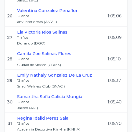
Jalisco
(
JAL
)
Valentina
Gonzalez Penaflor
26
1:05.06
12
años
anv Interlomas
(
ANVIL
)
Lia Victoria
Rios Salinas
27
1:05.09
11
años
Durango
(
DGO
)
Camila Zoe
Salinas Flores
28
1:05.10
12
años
Ciudad de Mexico
(
CDMX
)
Emily Nathaly
Gonzalez De La Cruz
29
1:05.37
12
años
Snaci Wellness Club
(
SNACI
)
Samantha Sofia
Galicia Mungia
30
1:05.40
12
años
Jalisco
(
JAL
)
Regina Idalid
Perez Sala
31
1:05.70
12
años
Academia Deportiva Kiin-Ha
(
KINHA
)