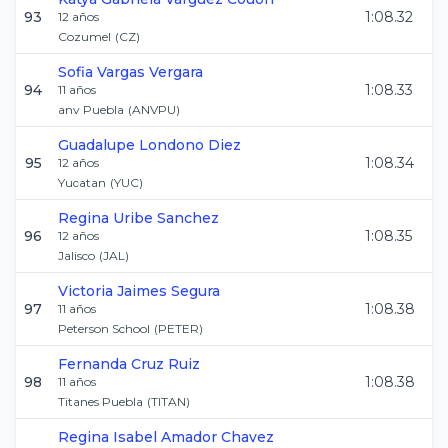
93
1:08.32
12
años
Cozumel
(
CZ
)
Sofia
Vargas Vergara
94
1:08.33
11
años
anv Puebla
(
ANVPU
)
Guadalupe
Londono Diez
95
1:08.34
12
años
Yucatan
(
YUC
)
Regina
Uribe Sanchez
96
1:08.35
12
años
Jalisco
(
JAL
)
Victoria
Jaimes Segura
97
1:08.38
11
años
Peterson School
(
PETER
)
Fernanda
Cruz Ruiz
98
1:08.38
11
años
Titanes Puebla
(
TITAN
)
Regina Isabel
Amador Chavez