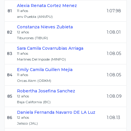
Alexia Renata
Cortez Menez
81
1:07.98
11
años
anv Puebla
(
ANVPU
)
Constanza
Nieves Zubieta
82
1:08.01
12
años
Tiburones
(
TIBUR
)
Sara Camila
Covarrubias Arriaga
83
1:08.05
11
años
Marlines Del Inpode
(
MINPO
)
Emily Camila
Guillen Mejia
84
1:08.05
11
años
Orcas Akm
(
ORKM
)
Robertha Josefina
Sanchez
85
1:08.09
12
años
Baja California
(
BC
)
Daniela Fernanda
Navarro DE LA Luz
86
1:08.13
12
años
Jalisco
(
JAL
)