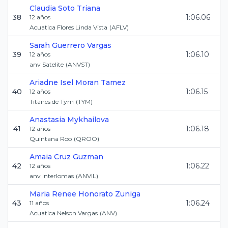
Claudia
Soto Triana
38
1:06.06
12
años
Acuatica Flores Linda Vista
(
AFLV
)
Sarah
Guerrero Vargas
39
1:06.10
12
años
anv Satelite
(
ANVST
)
Ariadne Isel
Moran Tamez
40
1:06.15
12
años
Titanes de Tym
(
TYM
)
Anastasia
Mykhailova
41
1:06.18
12
años
Quintana Roo
(
QROO
)
Amaia
Cruz Guzman
42
1:06.22
12
años
anv Interlomas
(
ANVIL
)
Maria Renee
Honorato Zuniga
43
1:06.24
11
años
Acuatica Nelson Vargas
(
ANV
)