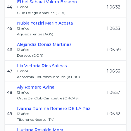
Ethel Saharai
Valero Briseno
44
1:06.32
11
años
Club Delago Anahuac
(
DLA
)
Nubia Yotziri
Marin Acosta
45
1:06.33
12
años
Aguascalientes
(
AGS
)
Alejandra
Donaz Martinez
46
1:06.49
12
años
Dorados
(
DOR
)
Lia Victoria
Rios Salinas
47
1:06.56
11
años
Academia Tiburones Inmude
(
ATIBU
)
Aly
Romero Avina
48
1:06.57
12
años
Orcas Del Club Campestre
(
ORCAS
)
Ivanna Romina
Romero DE LA Paz
49
1:06.62
12
años
Tiburones Negros
(
TN
)
Luciana
Rosaldo Mora