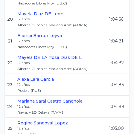
Nadadores Libres Mty
(
LIB.C
)
Mayela
Diaz DE Leon
20
1:04.66
12
años
Alberca Olimpica Mariano Arist
(
AOMA
)
Elienai
Barron Leyva
21
1:04.81
12
años
Nadadores Libres Mty
(
LIB.C
)
Mayela
DE LA Rosa Dias DE L
22
1:04.82
12
años
Alberca Olimpica Mariano Arist
(
AOMA
)
Alexa
Lara Garcia
23
1:04.86
12
años
Puebla
(
PUE
)
Mariana Sarai
Castro Canchola
24
1:04.89
12
años
Rayas A&D Celaya
(
RAYAS
)
Regina
Sandoval Lopez
25
1:05.00
12
años