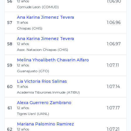
56
1:06.90
12
años
Comude Leon
(
COMUD
)
Ana Karina
Jimenez Tevera
57
1:06.96
11
años
Chiapas
(
CHIS
)
Ana Karina
Jimenez Tevera
58
1:06.97
12
años
Asoc. Natacion Chiapas
(
CHIS
)
Melina Yhoalibeth
Chavarin Alfaro
59
1:07.11
12
años
Guanajuato
(
GTO
)
Lia Victoria
Rios Salinas
60
1:07.14
11
años
Academia Tiburones Inmude
(
ATIBU
)
Alexa
Guerrero Zambrano
61
1:07.17
12
años
Tigres Uanl
(
UANL
)
Mariana
Palomino Ramirez
62
1:07.21
12
años