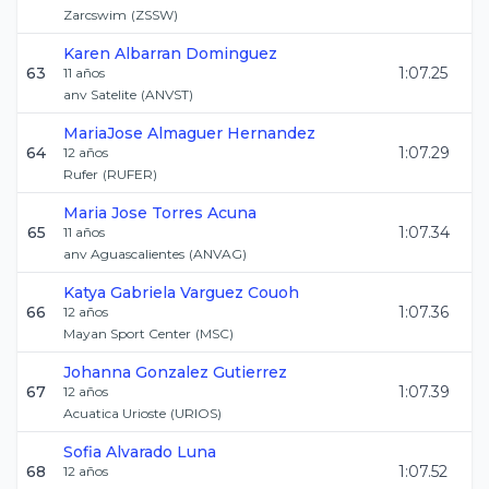
Zarcswim
(
ZSSW
)
Karen
Albarran Dominguez
63
1:07.25
11
años
anv Satelite
(
ANVST
)
MariaJose
Almaguer Hernandez
64
1:07.29
12
años
Rufer
(
RUFER
)
Maria Jose
Torres Acuna
65
1:07.34
11
años
anv Aguascalientes
(
ANVAG
)
Katya Gabriela
Varguez Couoh
66
1:07.36
12
años
Mayan Sport Center
(
MSC
)
Johanna
Gonzalez Gutierrez
67
1:07.39
12
años
Acuatica Urioste
(
URIOS
)
Sofia
Alvarado Luna
68
1:07.52
12
años