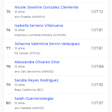
Nicole Joseline
Gonzalez Clemente
75
1:07.72
12
años
anv Puebla
(
ANVPU
)
Isabella
Serrano Villanueva
76
1:07.81
12
años
Instituto Cumbres Morelia
(
ICMOR
)
Johanna Valentina
Servin Velazquez
77
1:07.81
12
años
Fit Center
(
FITCE
)
Alessandra
Olivares Silve
78
1:07.88
12
años
anv San Jeronimo
(
ANVSJ
)
Sandra
Reyes Rodriguez
79
1:07.93
12
años
Baja California
(
BC
)
Sarah
GuerreroVargas
80
1:07.97
12
años
anv Satelite
(
ANVST
)