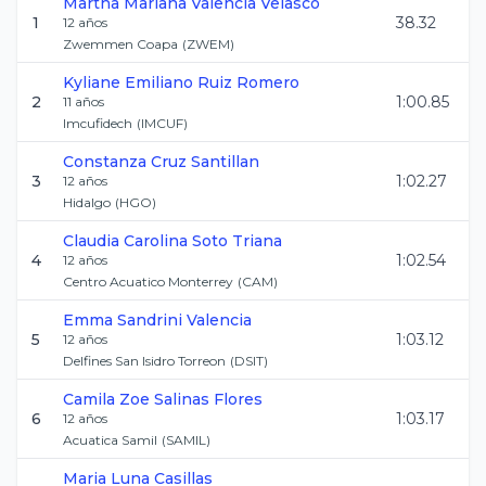
Martha Mariana
Valencia Velasco
1
38.32
12
años
Zwemmen Coapa
(
ZWEM
)
Kyliane Emiliano
Ruiz Romero
2
1:00.85
11
años
Imcufidech
(
IMCUF
)
Constanza
Cruz Santillan
3
1:02.27
12
años
Hidalgo
(
HGO
)
Claudia Carolina
Soto Triana
4
1:02.54
12
años
Centro Acuatico Monterrey
(
CAM
)
Emma
Sandrini Valencia
5
1:03.12
12
años
Delfines San Isidro Torreon
(
DSIT
)
Camila Zoe
Salinas Flores
6
1:03.17
12
años
Acuatica Samil
(
SAMIL
)
Maria
Luna Casillas