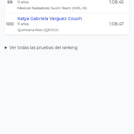
99
1:08.45
11
años
Mexicali Nadadores Swim Team
(
MXL-N
)
Katya Gabriela
Varguez Couoh
100
1:08.47
11
años
Quintana Roo
(
QROO
)
Ver todas las pruebas del ranking