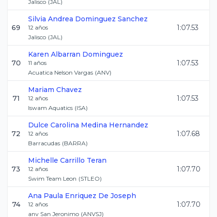
Jalisco
(
JAL
)
Silvia Andrea
Dominguez Sanchez
69
1:07.53
12
años
Jalisco
(
JAL
)
Karen
Albarran Dominguez
70
1:07.53
11
años
Acuatica Nelson Vargas
(
ANV
)
Mariam
Chavez
71
1:07.53
12
años
Iswam Aquatics
(
ISA
)
Dulce Carolina
Medina Hernandez
72
1:07.68
12
años
Barracudas
(
BARRA
)
Michelle
Carrillo Teran
73
1:07.70
12
años
Swim Team Leon
(
STLEO
)
Ana Paula
Enriquez De Joseph
74
1:07.70
12
años
anv San Jeronimo
(
ANVSJ
)