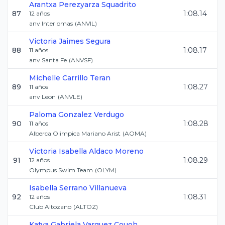
Arantxa
Perezyarza Squadrito
87
1:08.14
12
años
anv Interlomas
(
ANVIL
)
Victoria
Jaimes Segura
88
1:08.17
11
años
anv Santa Fe
(
ANVSF
)
Michelle
Carrillo Teran
89
1:08.27
11
años
anv Leon
(
ANVLE
)
Paloma
Gonzalez Verdugo
90
1:08.28
11
años
Alberca Olimpica Mariano Arist
(
AOMA
)
Victoria Isabella
Aldaco Moreno
91
1:08.29
12
años
Olympus Swim Team
(
OLYM
)
Isabella
Serrano Villanueva
92
1:08.31
12
años
Club Altozano
(
ALTOZ
)
Katya Gabriela
Varguez Couoh