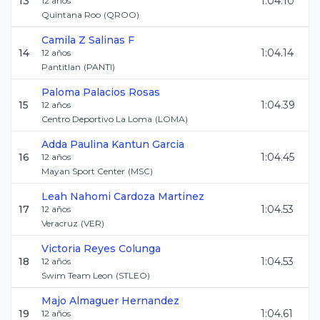
13
1:04.10
12
años
Quintana Roo
(
QROO
)
Camila Z
Salinas F
14
1:04.14
12
años
Pantitlan
(
PANTI
)
Paloma
Palacios Rosas
15
1:04.39
12
años
Centro Deportivo La Loma
(
LOMA
)
Adda Paulina
Kantun Garcia
16
1:04.45
12
años
Mayan Sport Center
(
MSC
)
Leah Nahomi
Cardoza Martinez
17
1:04.53
12
años
Veracruz
(
VER
)
Victoria
Reyes Colunga
18
1:04.53
12
años
Swim Team Leon
(
STLEO
)
Majo
Almaguer Hernandez
19
1:04.61
12
años