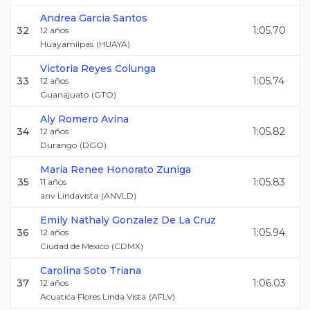
Andrea
Garcia Santos
32
1:05.70
12
años
Huayamilpas
(
HUAYA
)
Victoria
Reyes Colunga
33
1:05.74
12
años
Guanajuato
(
GTO
)
Aly
Romero Avina
34
1:05.82
12
años
Durango
(
DGO
)
Maria Renee
Honorato Zuniga
35
1:05.83
11
años
anv Lindavista
(
ANVLD
)
Emily Nathaly
Gonzalez De La Cruz
36
1:05.94
12
años
Ciudad de Mexico
(
CDMX
)
Carolina
Soto Triana
37
1:06.03
12
años
Acuatica Flores Linda Vista
(
AFLV
)