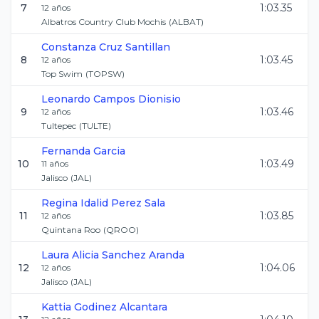
7
1:03.35
12
años
Albatros Country Club Mochis
(
ALBAT
)
Constanza
Cruz Santillan
8
1:03.45
12
años
Top Swim
(
TOPSW
)
Leonardo
Campos Dionisio
9
1:03.46
12
años
Tultepec
(
TULTE
)
Fernanda
Garcia
10
1:03.49
11
años
Jalisco
(
JAL
)
Regina Idalid
Perez Sala
11
1:03.85
12
años
Quintana Roo
(
QROO
)
Laura Alicia
Sanchez Aranda
12
1:04.06
12
años
Jalisco
(
JAL
)
Kattia
Godinez Alcantara