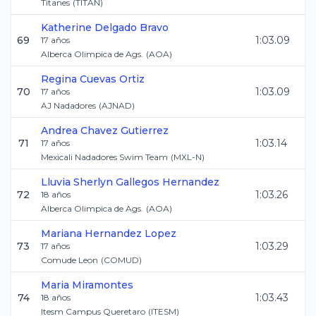
Titanes
(
TITAN
)
Katherine
Delgado Bravo
69
1:03.09
17
años
Alberca Olimpica de Ags.
(
AOA
)
Regina
Cuevas Ortiz
70
1:03.09
17
años
AJ Nadadores
(
AJNAD
)
Andrea
Chavez Gutierrez
71
1:03.14
17
años
Mexicali Nadadores Swim Team
(
MXL-N
)
Lluvia Sherlyn
Gallegos Hernandez
72
1:03.26
18
años
Alberca Olimpica de Ags.
(
AOA
)
Mariana
Hernandez Lopez
73
1:03.29
17
años
Comude Leon
(
COMUD
)
Maria
Miramontes
74
1:03.43
18
años
Itesm Campus Queretaro
(
ITESM
)