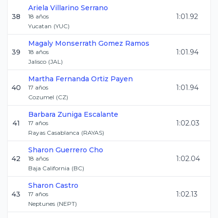
Ariela
Villarino Serrano
38
1:01.92
18
años
Yucatan
(
YUC
)
Magaly Monserrath
Gomez Ramos
39
1:01.94
18
años
Jalisco
(
JAL
)
Martha Fernanda
Ortiz Payen
40
1:01.94
17
años
Cozumel
(
CZ
)
Barbara
Zuniga Escalante
41
1:02.03
17
años
Rayas Casablanca
(
RAYAS
)
Sharon
Guerrero Cho
42
1:02.04
18
años
Baja California
(
BC
)
Sharon
Castro
43
1:02.13
17
años
Neptunes
(
NEPT
)