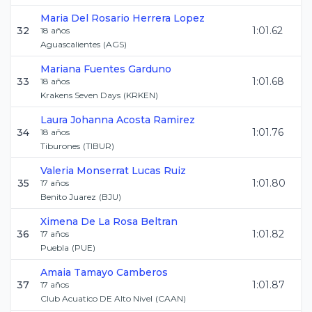
Maria Del Rosario
Herrera Lopez
32
1:01.62
18
años
Aguascalientes
(
AGS
)
Mariana
Fuentes Garduno
33
1:01.68
18
años
Krakens Seven Days
(
KRKEN
)
Laura Johanna
Acosta Ramirez
34
1:01.76
18
años
Tiburones
(
TIBUR
)
Valeria Monserrat
Lucas Ruiz
35
1:01.80
17
años
Benito Juarez
(
BJU
)
Ximena
De La Rosa Beltran
36
1:01.82
17
años
Puebla
(
PUE
)
Amaia
Tamayo Camberos
37
1:01.87
17
años
Club Acuatico DE Alto Nivel
(
CAAN
)