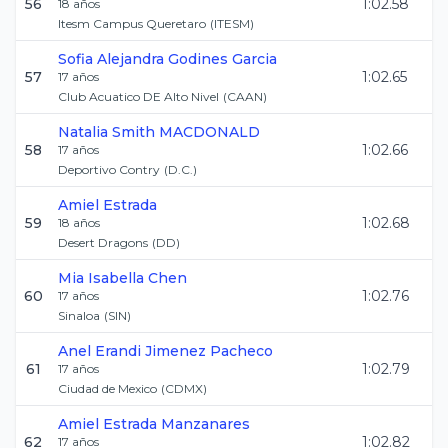
56
1:02.58
18
años
Itesm Campus Queretaro
(
ITESM
)
Sofia Alejandra
Godines Garcia
57
1:02.65
17
años
Club Acuatico DE Alto Nivel
(
CAAN
)
Natalia
Smith MACDONALD
58
1:02.66
17
años
Deportivo Contry
(
D.C.
)
Amiel
Estrada
59
1:02.68
18
años
Desert Dragons
(
DD
)
Mia Isabella
Chen
60
1:02.76
17
años
Sinaloa
(
SIN
)
Anel Erandi
Jimenez Pacheco
61
1:02.79
17
años
Ciudad de Mexico
(
CDMX
)
Amiel
Estrada Manzanares
62
1:02.82
17
años