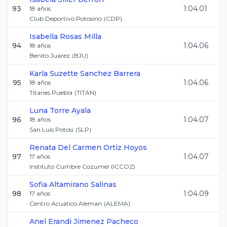
93
1:04.01
18
años
Club Deportivo Potosino
(
CDP
)
Isabella
Rosas Milla
94
1:04.06
18
años
Benito Juarez
(
BJU
)
Karla Suzette
Sanchez Barrera
95
1:04.06
18
años
Titanes Puebla
(
TITAN
)
Luna
Torre Ayala
96
1:04.07
18
años
San Luis Potosi
(
SLP
)
Renata Del Carmen
Ortiz Hoyos
97
1:04.07
17
años
Instituto Cumbre Cozumel
(
ICCOZ
)
Sofia
Altamirano Salinas
98
1:04.09
17
años
Centro Acuatico Aleman
(
ALEMA
)
Anel Erandi
Jimenez Pacheco