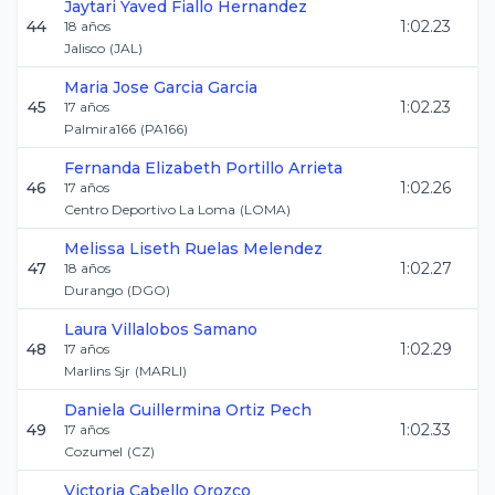
Jaytari Yaved
Fiallo Hernandez
44
1:02.23
18
años
Jalisco
(
JAL
)
Maria Jose
Garcia Garcia
45
1:02.23
17
años
Palmira166
(
PA166
)
Fernanda Elizabeth
Portillo Arrieta
46
1:02.26
17
años
Centro Deportivo La Loma
(
LOMA
)
Melissa Liseth
Ruelas Melendez
47
1:02.27
18
años
Durango
(
DGO
)
Laura
Villalobos Samano
48
1:02.29
17
años
Marlins Sjr
(
MARLI
)
Daniela Guillermina
Ortiz Pech
49
1:02.33
17
años
Cozumel
(
CZ
)
Victoria
Cabello Orozco