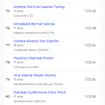
Andrea Patricia
Caamal Tamay
75
1:03.46
17
años
Cozumel
(
CZ
)
Almadalid
Bernal Salinas
76
1:03.48
17
años
Alberca Moctezuma
(
MOCTE
)
Violeta
Alvarez Del Castillo
77
1:03.54
18
años
Ciudad de Mexico
(
CDMX
)
Paulina
Villarreal Prieto
78
1:03.54
17
años
Chihuahua
(
CHIH
)
Ana Valeria
Reyes Nunez
79
1:03.56
17
años
Alb Bicentenario Ind Tlahuac
(
TLAH
)
Daniela Guillermina
Ortiz Pech
80
1:03.58
17
años
Quintana Roo
(
QROO
)