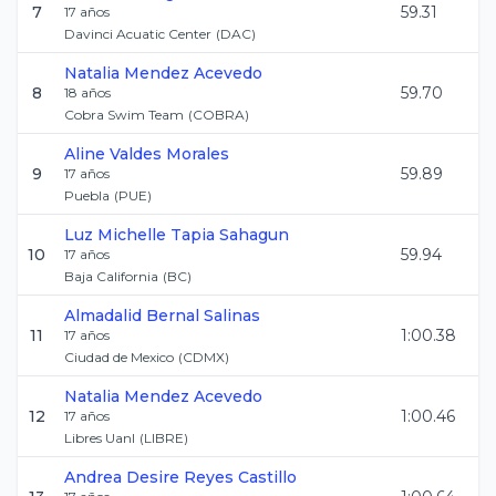
7
59.31
17
años
Davinci Acuatic Center
(
DAC
)
Natalia
Mendez Acevedo
8
59.70
18
años
Cobra Swim Team
(
COBRA
)
Aline
Valdes Morales
9
59.89
17
años
Puebla
(
PUE
)
Luz Michelle
Tapia Sahagun
10
59.94
17
años
Baja California
(
BC
)
Almadalid
Bernal Salinas
11
1:00.38
17
años
Ciudad de Mexico
(
CDMX
)
Natalia
Mendez Acevedo
12
1:00.46
17
años
Libres Uanl
(
LIBRE
)
Andrea Desire
Reyes Castillo