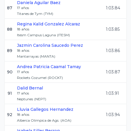
Daniela
Aguilar Baez
87
1:03.84
17
años
Titanes de Tym
(
TYM
)
Regina Kalid
Gonzalez Alcaraz
88
1:03.85
18
años
Itesm Campus Laguna
(
ITESM
)
Jazmin Carolina
Saucedo Perez
89
1:03.86
18
años
Mantarrayas
(
MANTA
)
Andrea Patricia
Caamal Tamay
90
1:03.87
17
años
Rockets Cozumel
(
ROCKT
)
Dalid
Bernal
91
1:03.91
17
años
Neptunes
(
NEPT
)
Lluvia
Gallegos Hernandez
92
1:03.94
18
años
Alberca Olimpica de Ags.
(
AOA
)
Isabela
Siller Berron