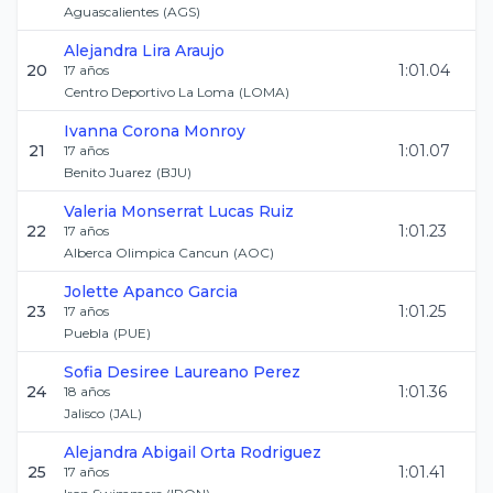
Aguascalientes
(
AGS
)
Alejandra
Lira Araujo
20
1:01.04
17
años
Centro Deportivo La Loma
(
LOMA
)
Ivanna
Corona Monroy
21
1:01.07
17
años
Benito Juarez
(
BJU
)
Valeria Monserrat
Lucas Ruiz
22
1:01.23
17
años
Alberca Olimpica Cancun
(
AOC
)
Jolette
Apanco Garcia
23
1:01.25
17
años
Puebla
(
PUE
)
Sofia Desiree
Laureano Perez
24
1:01.36
18
años
Jalisco
(
JAL
)
Alejandra Abigail
Orta Rodriguez
25
1:01.41
17
años