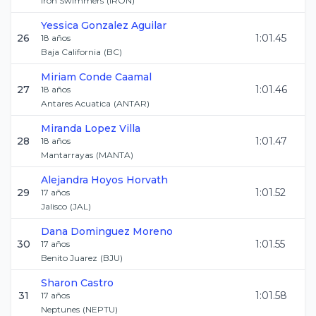
Iron Swimmers
(
IRON
)
Yessica
Gonzalez Aguilar
26
1:01.45
18
años
Baja California
(
BC
)
Miriam
Conde Caamal
27
1:01.46
18
años
Antares Acuatica
(
ANTAR
)
Miranda
Lopez Villa
28
1:01.47
18
años
Mantarrayas
(
MANTA
)
Alejandra
Hoyos Horvath
29
1:01.52
17
años
Jalisco
(
JAL
)
Dana
Dominguez Moreno
30
1:01.55
17
años
Benito Juarez
(
BJU
)
Sharon
Castro
31
1:01.58
17
años
Neptunes
(
NEPTU
)