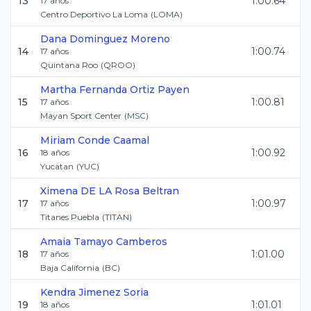
13
1:00.64
17
años
Centro Deportivo La Loma
(
LOMA
)
Dana
Dominguez Moreno
14
1:00.74
17
años
Quintana Roo
(
QROO
)
Martha Fernanda
Ortiz Payen
15
1:00.81
17
años
Mayan Sport Center
(
MSC
)
Miriam
Conde Caamal
16
1:00.92
18
años
Yucatan
(
YUC
)
Ximena
DE LA Rosa Beltran
17
1:00.97
17
años
Titanes Puebla
(
TITAN
)
Amaia
Tamayo Camberos
18
1:01.00
17
años
Baja California
(
BC
)
Kendra
Jimenez Soria
19
1:01.01
18
años