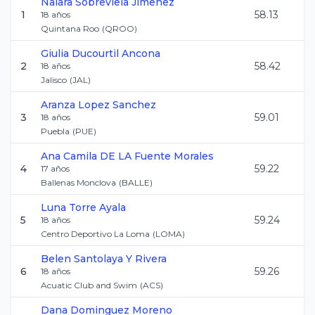
Naiara
Sobreviela Jimenez
1
58.13
18
años
Quintana Roo
(
QROO
)
Giulia
Ducourtil Ancona
2
58.42
18
años
Jalisco
(
JAL
)
Aranza
Lopez Sanchez
3
59.01
18
años
Puebla
(
PUE
)
Ana Camila
DE LA Fuente Morales
4
59.22
17
años
Ballenas Monclova
(
BALLE
)
Luna
Torre Ayala
5
59.24
18
años
Centro Deportivo La Loma
(
LOMA
)
Belen
Santolaya Y Rivera
6
59.26
18
años
Acuatic Club and Swim
(
ACS
)
Dana
Dominguez Moreno