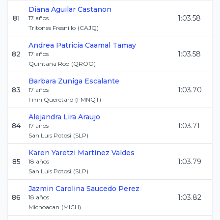
Diana
Aguilar Castanon
81
1:03.58
17
años
Tritones Fresnillo
(
CAJQ
)
Andrea Patricia
Caamal Tamay
82
1:03.58
17
años
Quintana Roo
(
QROO
)
Barbara
Zuniga Escalante
83
1:03.70
17
años
Fmn Queretaro
(
FMNQT
)
Alejandra
Lira Araujo
84
1:03.71
17
años
San Luis Potosi
(
SLP
)
Karen Yaretzi
Martinez Valdes
85
1:03.79
18
años
San Luis Potosi
(
SLP
)
Jazmin Carolina
Saucedo Perez
86
1:03.82
18
años
Michoacan
(
MICH
)