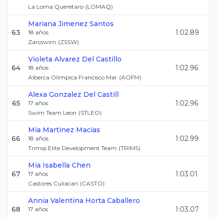
La Loma Queretaro
(
LOMAQ
)
Mariana
Jimenez Santos
63
1:02.89
18
años
Zarcswim
(
ZSSW
)
Violeta
Alvarez Del Castillo
64
1:02.96
18
años
Alberca Olimpica Francisco Mar
(
AOFM
)
Alexa
Gonzalez Del Castill
65
1:02.96
17
años
Swim Team Leon
(
STLEO
)
Mia
Martinez Macias
66
1:02.99
18
años
Trimss Elite Development Team
(
TRIMS
)
Mia Isabella
Chen
67
1:03.01
17
años
Castores Culiacan
(
CASTO
)
Annia Valentina
Horta Caballero
68
1:03.07
17
años