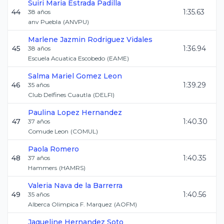
Suiri Maria
Estrada Padilla
44
1:35.63
38
años
anv Puebla
(
ANVPU
)
Marlene Jazmin
Rodriguez Vidales
45
1:36.94
38
años
Escuela Acuatica Escobedo
(
EAME
)
Salma Mariel
Gomez Leon
46
1:39.29
35
años
Club Delfines Cuautla
(
DELFI
)
Paulina
Lopez Hernandez
47
1:40.30
37
años
Comude Leon
(
COMUL
)
Paola
Romero
48
1:40.35
37
años
Hammers
(
HAMRS
)
Valeria
Nava de la Barrerra
49
1:40.56
35
años
Alberca Olimpica F. Marquez
(
AOFM
)
Jaqueline
Hernandez Soto