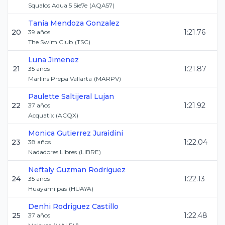
Squalos Aqua 5 Sie7e
(
AQA57
)
Tania
Mendoza Gonzalez
20
1:21.76
39
años
The Swim Club
(
TSC
)
Luna
Jimenez
21
1:21.87
35
años
Marlins Prepa Vallarta
(
MARPV
)
Paulette
Saltijeral Lujan
22
1:21.92
37
años
Acquatix
(
ACQX
)
Monica
Gutierrez Juraidini
23
1:22.04
38
años
Nadadores Libres
(
LIBRE
)
Neftaly
Guzman Rodriguez
24
1:22.13
35
años
Huayamilpas
(
HUAYA
)
Denhi
Rodriguez Castillo
25
1:22.48
37
años