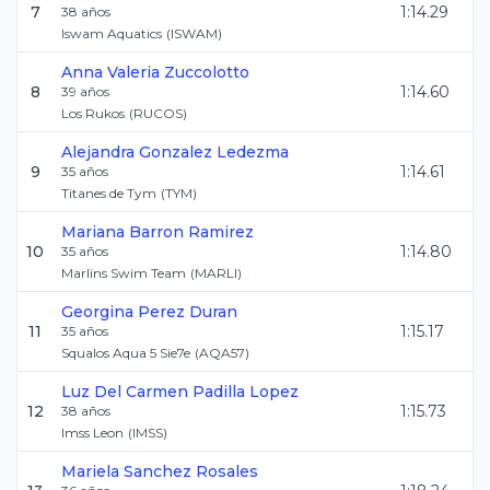
7
1:14.29
38
años
Iswam Aquatics
(
ISWAM
)
Anna Valeria
Zuccolotto
8
1:14.60
39
años
Los Rukos
(
RUCOS
)
Alejandra
Gonzalez Ledezma
9
1:14.61
35
años
Titanes de Tym
(
TYM
)
Mariana
Barron Ramirez
10
1:14.80
35
años
Marlins Swim Team
(
MARLI
)
Georgina
Perez Duran
11
1:15.17
35
años
Squalos Aqua 5 Sie7e
(
AQA57
)
Luz Del Carmen
Padilla Lopez
12
1:15.73
38
años
Imss Leon
(
IMSS
)
Mariela
Sanchez Rosales