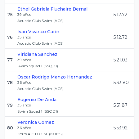
Ethel Gabriela
Fluchaire Bernal
75
5:12.72
39
años
Acuatic Club Swim
(
ACS
)
Ivan
Vivanco Garin
76
5:12.72
35
años
Acuatic Club Swim
(
ACS
)
Viridiana
Sanchez
77
5:21.03
39
años
Swim Squad 1
(
SSQD1
)
Oscar Rodrigo
Manzo Hernandez
78
5:33.80
36
años
Acuatic Club Swim
(
ACS
)
Eugenio
De Anda
79
5:51.87
35
años
Swim Squad 1
(
SSQD1
)
Veronica
Gomez
80
5:53.92
36
años
Koi?s A C.D.O.M.
(
KOI?S
)