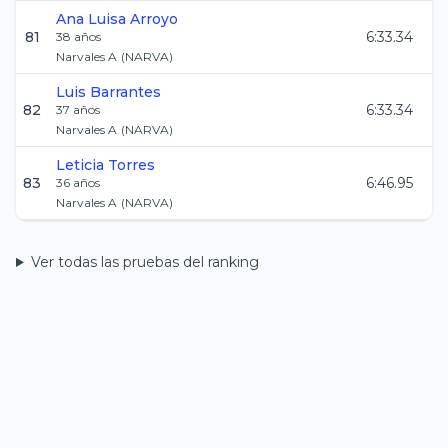
Ana Luisa
Arroyo
81
6:33.34
38
años
Narvales A
(
NARVA
)
Luis
Barrantes
82
6:33.34
37
años
Narvales A
(
NARVA
)
Leticia
Torres
83
6:46.95
36
años
Narvales A
(
NARVA
)
Ver todas las pruebas del ranking