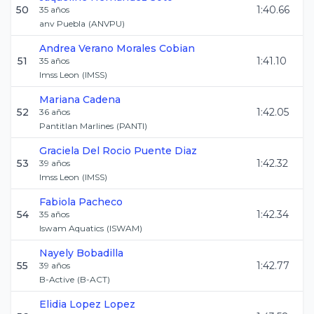
50
1:40.66
35
años
anv Puebla
(
ANVPU
)
Andrea Verano
Morales Cobian
51
1:41.10
35
años
Imss Leon
(
IMSS
)
Mariana
Cadena
52
1:42.05
36
años
Pantitlan Marlines
(
PANTI
)
Graciela Del Rocio
Puente Diaz
53
1:42.32
39
años
Imss Leon
(
IMSS
)
Fabiola
Pacheco
54
1:42.34
35
años
Iswam Aquatics
(
ISWAM
)
Nayely
Bobadilla
55
1:42.77
39
años
B-Active
(
B-ACT
)
Elidia
Lopez Lopez