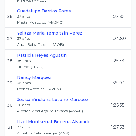
Malevos
(
MALEV
)
Guadalupe
Barrios Fores
26
1:22.95
37
años
Master Acapulco
(
MASAC
)
Yelitza Maria
Temoltzin Perez
27
1:24.80
37
años
Aqua Baby Tlaxcala
(
AQB
)
Patricia
Reyes Agustin
28
1:25.34
38
años
Titanes
(
TITAN
)
Nancy
Marquez
29
1:25.94
38
años
Leones Premier
(
LPREM
)
Jesica Viridiana
Lozano Marquez
30
1:26.35
36
años
Alberca Mpal Ags Boulevares
(
AMAB
)
Itzel Montserrat
Becerra Alvarado
31
1:27.33
37
años
Acuatica Nelson Vargas
(
ANV
)