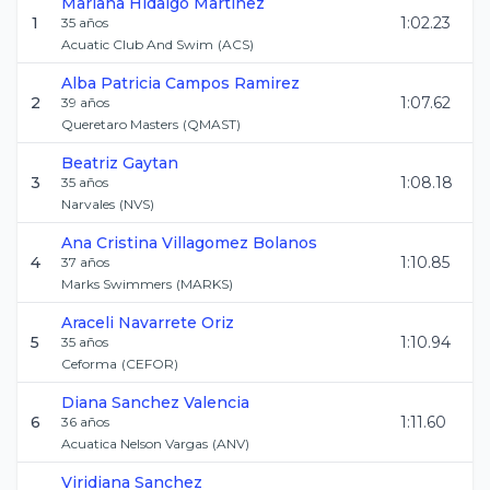
Mariana
Hidalgo Martinez
1
1:02.23
35
años
Acuatic Club And Swim
(
ACS
)
Alba Patricia
Campos Ramirez
2
1:07.62
39
años
Queretaro Masters
(
QMAST
)
Beatriz
Gaytan
3
1:08.18
35
años
Narvales
(
NVS
)
Ana Cristina
Villagomez Bolanos
4
1:10.85
37
años
Marks Swimmers
(
MARKS
)
Araceli
Navarrete Oriz
5
1:10.94
35
años
Ceforma
(
CEFOR
)
Diana
Sanchez Valencia
6
1:11.60
36
años
Acuatica Nelson Vargas
(
ANV
)
Viridiana
Sanchez