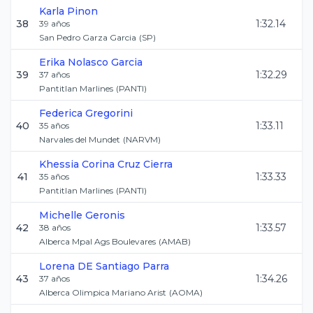
Karla
Pinon
38
1:32.14
39
años
San Pedro Garza Garcia
(
SP
)
Erika
Nolasco Garcia
39
1:32.29
37
años
Pantitlan Marlines
(
PANTI
)
Federica
Gregorini
40
1:33.11
35
años
Narvales del Mundet
(
NARVM
)
Khessia Corina
Cruz Cierra
41
1:33.33
35
años
Pantitlan Marlines
(
PANTI
)
Michelle
Geronis
42
1:33.57
38
años
Alberca Mpal Ags Boulevares
(
AMAB
)
Lorena
DE Santiago Parra
43
1:34.26
37
años
Alberca Olimpica Mariano Arist
(
AOMA
)