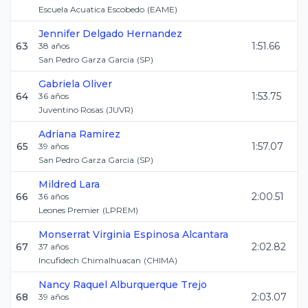
Escuela Acuatica Escobedo
(
EAME
)
Jennifer
Delgado Hernandez
63
1:51.66
38
años
San Pedro Garza Garcia
(
SP
)
Gabriela
Oliver
64
1:53.75
36
años
Juventino Rosas
(
JUVR
)
Adriana
Ramirez
65
1:57.07
39
años
San Pedro Garza Garcia
(
SP
)
Mildred
Lara
66
2:00.51
36
años
Leones Premier
(
LPREM
)
Monserrat Virginia
Espinosa Alcantara
67
2:02.82
37
años
Incufidech Chimalhuacan
(
CHIMA
)
Nancy Raquel
Alburquerque Trejo
68
2:03.07
39
años