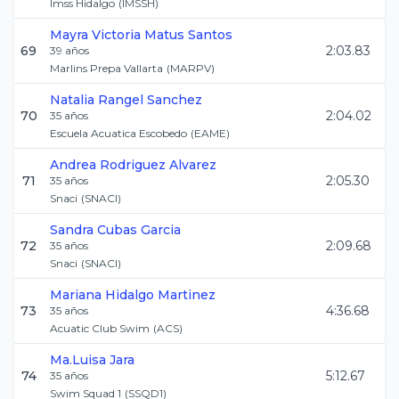
Imss Hidalgo
(
IMSSH
)
Mayra Victoria
Matus Santos
69
2:03.83
39
años
Marlins Prepa Vallarta
(
MARPV
)
Natalia
Rangel Sanchez
70
2:04.02
35
años
Escuela Acuatica Escobedo
(
EAME
)
Andrea
Rodriguez Alvarez
71
2:05.30
35
años
Snaci
(
SNACI
)
Sandra
Cubas Garcia
72
2:09.68
35
años
Snaci
(
SNACI
)
Mariana
Hidalgo Martinez
73
4:36.68
35
años
Acuatic Club Swim
(
ACS
)
Ma.Luisa
Jara
74
5:12.67
35
años
Swim Squad 1
(
SSQD1
)