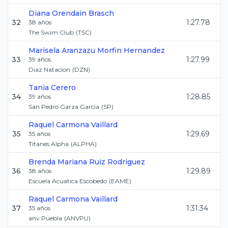
Diana
Orendain Brasch
32
1:27.78
38
años
The Swim Club
(
TSC
)
Marisela Aranzazu
Morfin Hernandez
33
1:27.99
39
años
Diaz Natacion
(
DZN
)
Tania
Cerero
34
1:28.85
39
años
San Pedro Garza Garcia
(
SP
)
Raquel
Carmona Vaillard
35
1:29.69
35
años
Titanes Alpha
(
ALPHA
)
Brenda Mariana
Ruiz Rodriguez
36
1:29.89
38
años
Escuela Acuatica Escobedo
(
EAME
)
Raquel
Carmona Vaillard
37
1:31.34
35
años
anv Puebla
(
ANVPU
)