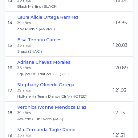
13
1:18.24
36
años
Black Marlins
(
BLACK
)
Laura Alicia
Ortega Ramirez
14
1:18.85
39
años
anv Puebla
(
ANVPU
)
Elsa
Tenorio Garces
15
1:20.03
36
años
Snaci
(
SNACI
)
Adriana
Chavez Morales
16
1:20.89
36
años
Equipo DE Triatlon 3.21
(
3.21
)
Stephany
Olmedo Ortega
17
1:21.03
39
años
Holkan-Ha Team Danpv Clrfv
(
HOTED
)
Veronica Ivonne
Mendoza Diaz
18
1:21.15
39
años
Acuatic Club Swim
(
ACS
)
Ma. Fernanda
Tagle Romo
19
1:21.31
36
años