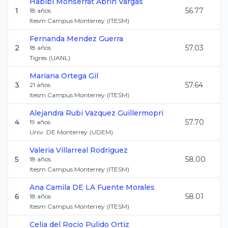
Habibi Monserrat
Abrin Vargas
1
56.77
18
años
Itesm Campus Monterrey
(
ITESM
)
Fernanda
Mendez Guerra
2
57.03
18
años
Tigres
(
UANL
)
Mariana
Ortega Gil
3
57.64
21
años
Itesm Campus Monterrey
(
ITESM
)
Alejandra Rubi
Vazquez Guillermopri
4
57.70
19
años
Univ. DE Monterrey
(
UDEM
)
Valeria
Villarreal Rodriguez
5
58.00
18
años
Itesm Campus Monterrey
(
ITESM
)
Ana Camila
DE LA Fuente Morales
6
58.01
18
años
Itesm Campus Monterrey
(
ITESM
)
Celia del Rocio
Pulido Ortiz