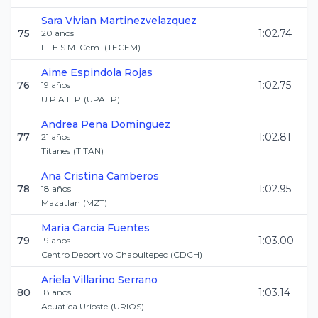
Sara Vivian
Martinezvelazquez
75
1:02.74
20
años
I.T.E.S.M. Cem.
(
TECEM
)
Aime
Espindola Rojas
76
1:02.75
19
años
U P A E P
(
UPAEP
)
Andrea
Pena Dominguez
77
1:02.81
21
años
Titanes
(
TITAN
)
Ana Cristina
Camberos
78
1:02.95
18
años
Mazatlan
(
MZT
)
Maria
Garcia Fuentes
79
1:03.00
19
años
Centro Deportivo Chapultepec
(
CDCH
)
Ariela
Villarino Serrano
80
1:03.14
18
años
Acuatica Urioste
(
URIOS
)