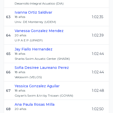
Desarrollo Integral Acuatico
(
DIA
)
Ivanna
Ortiz Saldivar
63
1:02.35
18
años
Univ. DE Monterrey
(
UDEM
)
Vanessa
Gonzalez Mendez
64
1:02.39
20
años
U P A E P
(
UPAEP
)
Jay
Fiallo Hernandez
65
1:02.44
18
años
Sharks Swim Acuatic Center
(
SHARK
)
Sofia Desiree
Laureano Perez
66
1:02.44
18
años
Veloswim
(
VELOS
)
Yessica
Gonzalez Aguilar
67
1:02.48
18
años
Goyan's Swim & tri by Tricaan
(
GOYAN
)
Ana Paula
Rosas Milla
68
1:02.50
20
años