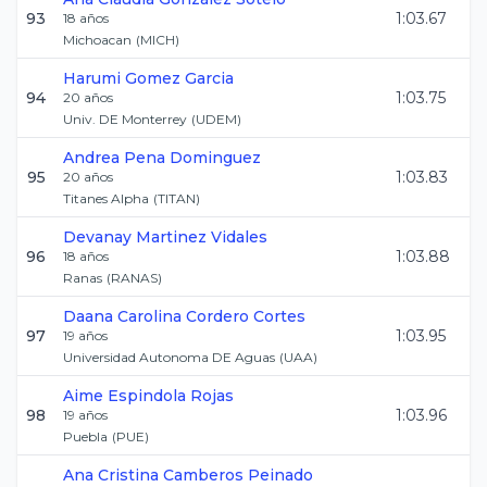
93
1:03.67
18
años
Michoacan
(
MICH
)
Harumi
Gomez Garcia
94
1:03.75
20
años
Univ. DE Monterrey
(
UDEM
)
Andrea
Pena Dominguez
95
1:03.83
20
años
Titanes Alpha
(
TITAN
)
Devanay
Martinez Vidales
96
1:03.88
18
años
Ranas
(
RANAS
)
Daana Carolina
Cordero Cortes
97
1:03.95
19
años
Universidad Autonoma DE Aguas
(
UAA
)
Aime
Espindola Rojas
98
1:03.96
19
años
Puebla
(
PUE
)
Ana Cristina
Camberos Peinado