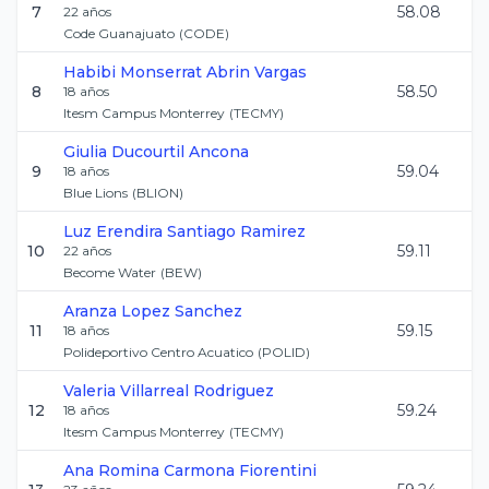
7
58.08
22
años
Code Guanajuato
(
CODE
)
Habibi Monserrat
Abrin Vargas
8
58.50
18
años
Itesm Campus Monterrey
(
TECMY
)
Giulia
Ducourtil Ancona
9
59.04
18
años
Blue Lions
(
BLION
)
Luz Erendira
Santiago Ramirez
10
59.11
22
años
Become Water
(
BEW
)
Aranza
Lopez Sanchez
11
59.15
18
años
Polideportivo Centro Acuatico
(
POLID
)
Valeria
Villarreal Rodriguez
12
59.24
18
años
Itesm Campus Monterrey
(
TECMY
)
Ana Romina
Carmona Fiorentini