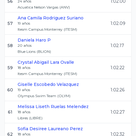
56
1:02.00
24
años
Acuatica Nelson Vargas
(
ANV
)
Ana Camila
Rodriguez Suriano
57
1:02.09
19
años
Itesm Campus Monterrey
(
ITESM
)
Daniela
Haro P
58
1:02.17
20
años
Blue Lions
(
BLION
)
Crystal Abigail
Lara Ovalle
59
1:02.22
18
años
Itesm Campus Monterrey
(
ITESM
)
Giselle
Escobedo Velazquez
60
1:02.26
19
años
Olympus Swim Team
(
OLYM
)
Melissa Liseth
Ruelas Melendez
61
1:02.27
18
años
Libres
(
LIBRE
)
Sofia Desiree
Laureano Perez
62
1:02.32
18
años