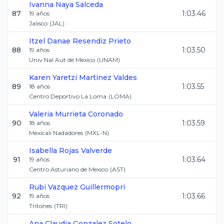
Ivanna
Naya Salceda
87
1:03.46
19
años
Jalisco
(
JAL
)
Itzel Danae
Resendiz Prieto
88
1:03.50
19
años
Univ Nal Aut de Mexico
(
UNAM
)
Karen Yaretzi
Martinez Valdes
89
1:03.55
18
años
Centro Deportivo La Loma
(
LOMA
)
Valeria
Murrieta Coronado
90
1:03.59
18
años
Mexicali Nadadores
(
MXL-N
)
Isabella
Rojas Valverde
91
1:03.64
19
años
Centro Asturiano de Mexico
(
AST
)
Rubi
Vazquez Guillermopri
92
1:03.66
19
años
Tritones
(
TRI
)
Ana Claudia
Gonzalez Sotelo