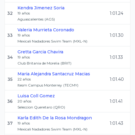
Kendra
Jimenez Soria
32
1:01.24
19
años
Aguascalientes
(
AGS
)
Valeria
Murrieta Coronado
33
1:01.30
19
años
Mexicali Nadadores Swim Team
(
MXL-N
)
Gretta
Garcia Chavira
34
1:01.33
19
años
Club Britania de Morelia
(
BRIT
)
Maria Alejandra
Santacruz Macias
35
1:01.40
22
años
Itesm Campus Monterrey
(
TECMY
)
Luisa
Coll Gomez
36
1:01.41
20
años
Seleccion Queretaro
(
QRO
)
Karla Edith
De la Rosa Mondragon
37
1:01.43
19
años
Mexicali Nadadores Swim Team
(
MXL-N
)