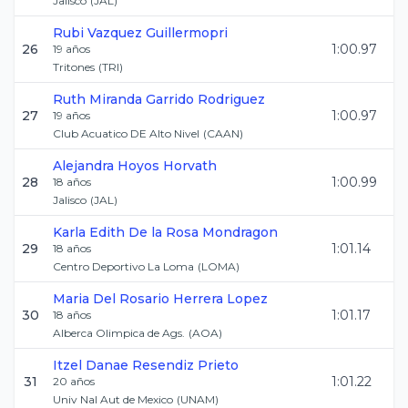
Jalisco
(
JAL
)
Rubi
Vazquez Guillermopri
26
1:00.97
19
años
Tritones
(
TRI
)
Ruth Miranda
Garrido Rodriguez
27
1:00.97
19
años
Club Acuatico DE Alto Nivel
(
CAAN
)
Alejandra
Hoyos Horvath
28
1:00.99
18
años
Jalisco
(
JAL
)
Karla Edith
De la Rosa Mondragon
29
1:01.14
18
años
Centro Deportivo La Loma
(
LOMA
)
Maria Del Rosario
Herrera Lopez
30
1:01.17
18
años
Alberca Olimpica de Ags.
(
AOA
)
Itzel Danae
Resendiz Prieto
31
1:01.22
20
años
Univ Nal Aut de Mexico
(
UNAM
)