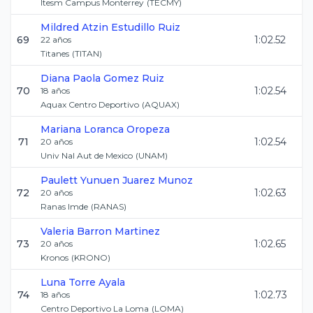
Itesm Campus Monterrey
(
TECMY
)
Mildred Atzin
Estudillo Ruiz
69
1:02.52
22
años
Titanes
(
TITAN
)
Diana Paola
Gomez Ruiz
70
1:02.54
18
años
Aquax Centro Deportivo
(
AQUAX
)
Mariana
Loranca Oropeza
71
1:02.54
20
años
Univ Nal Aut de Mexico
(
UNAM
)
Paulett Yunuen
Juarez Munoz
72
1:02.63
20
años
Ranas Imde
(
RANAS
)
Valeria
Barron Martinez
73
1:02.65
20
años
Kronos
(
KRONO
)
Luna
Torre Ayala
74
1:02.73
18
años
Centro Deportivo La Loma
(
LOMA
)