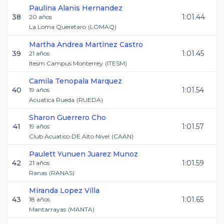
Paulina
Alanis Hernandez
38
1:01.44
20
años
La Loma Queretaro
(
LOMAQ
)
Martha Andrea
Martinez Castro
39
1:01.45
21
años
Itesm Campus Monterrey
(
ITESM
)
Camila
Tenopala Marquez
40
1:01.54
19
años
Acuatica Rueda
(
RUEDA
)
Sharon
Guerrero Cho
41
1:01.57
19
años
Club Acuatico DE Alto Nivel
(
CAAN
)
Paulett Yunuen
Juarez Munoz
42
1:01.59
21
años
Ranas
(
RANAS
)
Miranda
Lopez Villa
43
1:01.65
18
años
Mantarrayas
(
MANTA
)