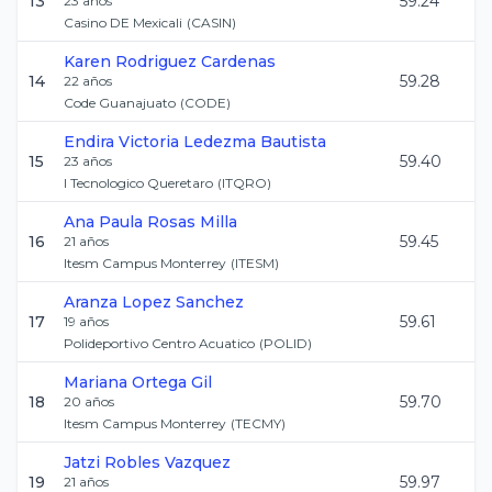
13
59.24
23
años
Casino DE Mexicali
(
CASIN
)
Karen
Rodriguez Cardenas
14
59.28
22
años
Code Guanajuato
(
CODE
)
Endira Victoria
Ledezma Bautista
15
59.40
23
años
I Tecnologico Queretaro
(
ITQRO
)
Ana Paula
Rosas Milla
16
59.45
21
años
Itesm Campus Monterrey
(
ITESM
)
Aranza
Lopez Sanchez
17
59.61
19
años
Polideportivo Centro Acuatico
(
POLID
)
Mariana
Ortega Gil
18
59.70
20
años
Itesm Campus Monterrey
(
TECMY
)
Jatzi
Robles Vazquez
19
59.97
21
años