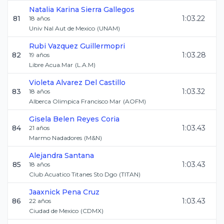
Natalia Karina
Sierra Gallegos
81
1:03.22
18
años
Univ Nal Aut de Mexico
(
UNAM
)
Rubi
Vazquez Guillermopri
82
1:03.28
19
años
Libre Acua.Mar
(
L.A.M
)
Violeta
Alvarez Del Castillo
83
1:03.32
18
años
Alberca Olimpica Francisco Mar
(
AOFM
)
Gisela Belen
Reyes Coria
84
1:03.43
21
años
Marmo Nadadores
(
M&N
)
Alejandra
Santana
85
1:03.43
18
años
Club Acuatico Titanes Sto Dgo
(
TITAN
)
Jaaxnick
Pena Cruz
86
1:03.43
22
años
Ciudad de Mexico
(
CDMX
)