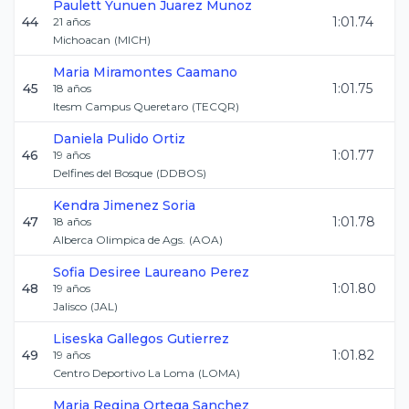
Paulett Yunuen
Juarez Munoz
44
1:01.74
21
años
Michoacan
(
MICH
)
Maria
Miramontes Caamano
45
1:01.75
18
años
Itesm Campus Queretaro
(
TECQR
)
Daniela
Pulido Ortiz
46
1:01.77
19
años
Delfines del Bosque
(
DDBOS
)
Kendra
Jimenez Soria
47
1:01.78
18
años
Alberca Olimpica de Ags.
(
AOA
)
Sofia Desiree
Laureano Perez
48
1:01.80
19
años
Jalisco
(
JAL
)
Liseska
Gallegos Gutierrez
49
1:01.82
19
años
Centro Deportivo La Loma
(
LOMA
)
Maria Regina
Ortega Sanchez