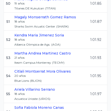
50
1:01.85
19
años
Titanes DE Kukulcan
(
TITAN
)
Magaly Monserrath
Gomez Ramos
51
1:01.87
18
años
Sharks Swim Acuatic Center
(
SHARK
)
Kendra Maria
Jimenez Soria
52
1:01.92
18
años
Alberca Olimpica de Ags.
(
AOA
)
Martha Andrea
Martinez Castro
53
1:01.93
21
años
Itesm Campus Monterrey
(
TECMY
)
Citlali Montserrat
Mora Olivares
54
1:01.95
20
años
Blue Lions
(
BLION
)
Ariela
Villarino Serrano
55
1:01.97
18
años
Acuatica Urioste
(
URIOS
)
Sofia Fabiola
Moreno Canas