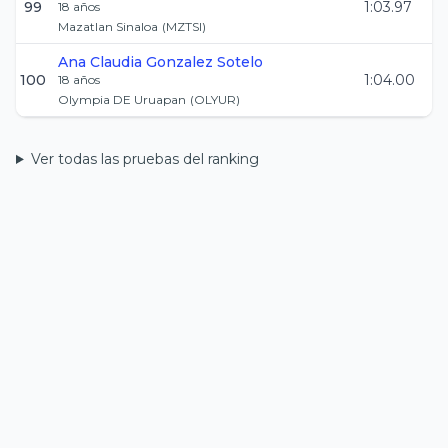
99
1:03.97
18
años
Mazatlan Sinaloa
(
MZTSI
)
Ana Claudia
Gonzalez Sotelo
100
1:04.00
18
años
Olympia DE Uruapan
(
OLYUR
)
Ver todas las pruebas del ranking