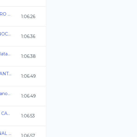
XXXIII TORNEO "ALVARO ARMAS"
1:06.26
INVITACIONAL EQUINOCCIO DE PRIMAVERA 2025
1:06.36
Camp Nacional Cl de Natacion y Aguas Abiertas
1:06.38
COPA NACIONAL INFANTIL AMDETNA
1:06.49
Camp. Nacional de Verano CL Mazatlan 2025
1:06.49
6TA COPA PLAYA DEL CARMEN 2025
1:06.53
GIMNASIADA NACIONAL 2025
1:06.57