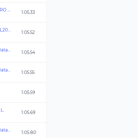
XXXIII TORNEO "ALVARO ARMAS"
1:05.33
Camp CDMX Infantil CL2025
1:05.52
Camp Nacional Cl de Natacion y Aguas Abiertas
1:05.54
Camp Nacional Cl de Natacion y Aguas Abiertas
1:05.55
1:05.59
L.
1:05.69
Camp Nacional Cl de Natacion y Aguas Abiertas
1:05.80