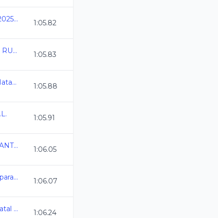
Estatal Quintana Roo 2025 CL
1:05.82
TORNEO MTY-ANENL RUMBO NACIONALES CONADE 2025
1:05.83
Camp Nacional Cl de Natacion y Aguas Abiertas
1:05.88
L.
1:05.91
COPA NACIONAL INFANTIL AMDETNA
1:06.05
2025-03-14 Torneo Preparacion a Nal CONADE
1:06.07
GTO_Campeonato Estatal de Natacion 11y + CL25
1:06.24