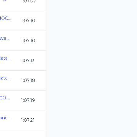
1:07.07
INVITACIONAL EQUINOCCIO DE PRIMAVERA 2025
1:07.10
Estatal Oro Infantil y Juvenil C.L. 2024-2025
1:07.10
Camp Nacional Cl de Natacion y Aguas Abiertas
1:07.13
Camp Nacional Cl de Natacion y Aguas Abiertas
1:07.18
ESTATAL CURSO LARGO 2025 MERIDA
1:07.19
Camp. Nacional de Verano CL Mazatlan 2025
1:07.21