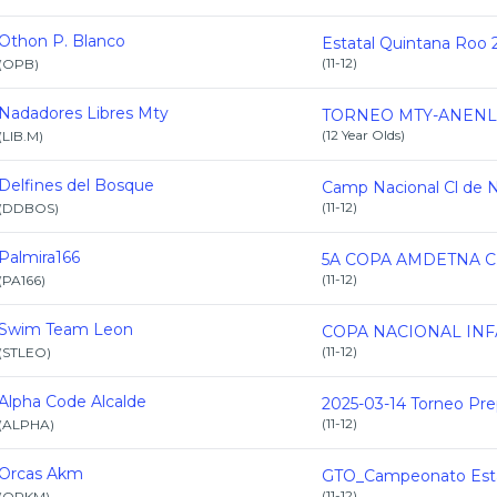
Othon P. Blanco
(
11-12
)
(
OPB
)
Nadadores Libres Mty
(
12 Year Olds
)
(
LIB.M
)
Delfines del Bosque
(
11-12
)
(
DDBOS
)
Palmira166
5A COPA AMDETNA C.
(
11-12
)
(
PA166
)
Swim Team Leon
(
11-12
)
(
STLEO
)
Alpha Code Alcalde
(
11-12
)
(
ALPHA
)
Orcas Akm
(
11-12
)
(
ORKM
)