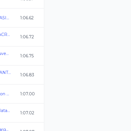
2a ETAPA DE LIGA CLASIFICADOS 2025
1:06.62
TORNEO SELEC VERACRUZ DE NATACION DE CL 2025
1:06.72
Estatal Oro Infantil y Juvenil C.L. 2024-2025
1:06.75
COPA NACIONAL INFANTIL AMDETNA
1:06.83
Juegos CDMX - Natacion 2024-2025
1:07.00
Camp Nacional Cl de Natacion y Aguas Abiertas
1:07.02
Copa Delfines Curso Largo 2025