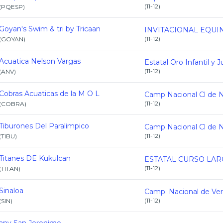
(
11-12
)
(
PQESP
)
Goyan's Swim & tri by Tricaan
(
11-12
)
(
GOYAN
)
Acuatica Nelson Vargas
(
11-12
)
(
ANV
)
Cobras Acuaticas de la M O L
(
11-12
)
(
COBRA
)
Tiburones Del Paralimpico
(
11-12
)
(
TIBU
)
Titanes DE Kukulcan
(
11-12
)
(
TITAN
)
Sinaloa
(
11-12
)
(
SIN
)