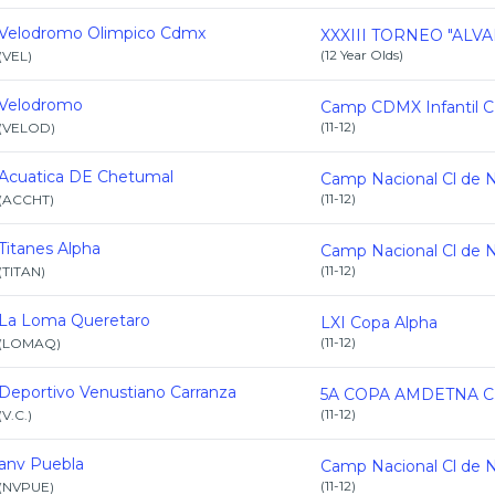
Velodromo Olimpico Cdmx
(
12 Year Olds
)
(
VEL
)
Velodromo
(
11-12
)
(
VELOD
)
Acuatica DE Chetumal
(
11-12
)
(
ACCHT
)
Titanes Alpha
(
11-12
)
(
TITAN
)
La Loma Queretaro
LXI Copa Alpha
(
11-12
)
(
LOMAQ
)
Deportivo Venustiano Carranza
5A COPA AMDETNA C.
(
11-12
)
(
V.C.
)
anv Puebla
(
11-12
)
(
NVPUE
)