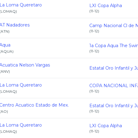
La Loma Queretaro
LXI Copa Alpha
(
11-12
)
(
LOMAQ
)
AT Nadadores
(
11-12
)
(
ATN
)
Aqua
(
11-12
)
(
AQUA
)
Acuatica Nelson Vargas
(
ANV
)
La Loma Queretaro
(
11-12
)
(
LOMAQ
)
Centro Acuatico Estado de Mex.
(
11-12
)
(
AO
)
La Loma Queretaro
LXI Copa Alpha
(
11-12
)
(
LOMAQ
)