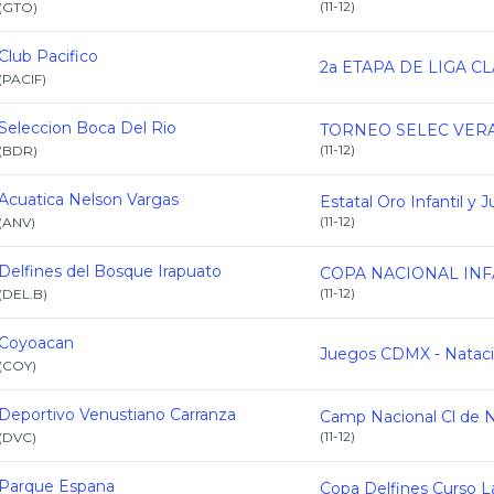
(
11-12
)
(
GTO
)
Club Pacifico
(
PACIF
)
Seleccion Boca Del Rio
(
11-12
)
(
BDR
)
Acuatica Nelson Vargas
(
11-12
)
(
ANV
)
Delfines del Bosque Irapuato
(
11-12
)
(
DEL.B
)
Coyoacan
(
COY
)
Deportivo Venustiano Carranza
(
11-12
)
(
DVC
)
Parque Espana