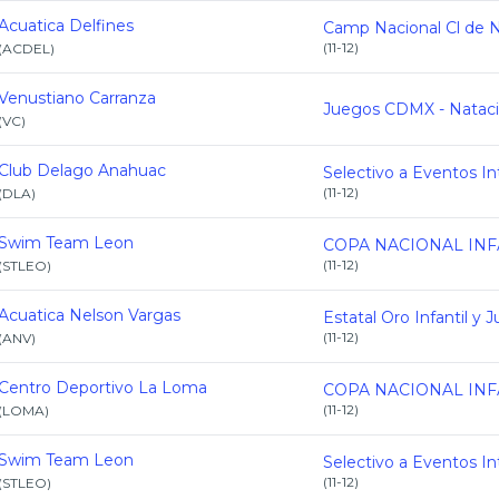
Acuatica Delfines
(
11-12
)
(
ACDEL
)
Venustiano Carranza
(
VC
)
Club Delago Anahuac
(
11-12
)
(
DLA
)
Swim Team Leon
(
11-12
)
(
STLEO
)
Acuatica Nelson Vargas
(
11-12
)
(
ANV
)
Centro Deportivo La Loma
(
11-12
)
(
LOMA
)
Swim Team Leon
(
11-12
)
(
STLEO
)