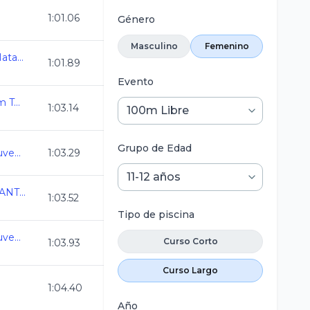
1:01.06
Género
Masculino
Femenino
Camp Nacional Cl de Natacion y Aguas Abiertas
1:01.89
Evento
1a Copa Aqua The Swim Team
1:03.14
Grupo de Edad
Estatal Oro Infantil y Juvenil C.L. 2024-2025
1:03.29
COPA NACIONAL INFANTIL AMDETNA
1:03.52
Tipo de piscina
Estatal Oro Infantil y Juvenil C.L. 2024-2025
Curso Corto
1:03.93
Curso Largo
1:04.40
Año