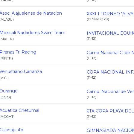
Asoc. Alajuelense de Natacion
(
12 Year Olds
)
(
ALAJU
)
Mexicali Nadadores Swim Team
(
11-12
)
(
MXL-N
)
Piranas Tri Racing
(
11-12
)
(
PIRTR
)
Venustiano Carranza
(
11-12
)
(
V.C.
)
Durango
(
11-12
)
(
DGO
)
Acuatica Chetumal
(
11-12
)
(
ACCHT
)
Guanajuato