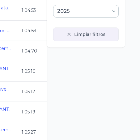
Camp Nacional Cl de Natacion y Aguas Abiertas
1:04.53
Juegos CDMX - Natacion 2024-2025
1:04.63
Limpiar filtros
Selectivo a Eventos Internacionales
1:04.70
COPA NACIONAL INFANTIL AMDETNA
1:05.10
Estatal Oro Infantil y Juvenil C.L. 2024-2025
1:05.12
COPA NACIONAL INFANTIL AMDETNA
1:05.19
Selectivo a Eventos Internacionales
1:05.27