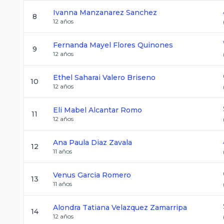
Ivanna
Manzanarez Sanchez
8
12
años
Fernanda Mayel
Flores Quinones
9
12
años
Ethel Saharai
Valero Briseno
10
12
años
Eli Mabel
Alcantar Romo
11
12
años
Ana Paula
Diaz Zavala
12
11
años
Venus
Garcia Romero
13
11
años
Alondra Tatiana
Velazquez Zamarripa
14
12
años