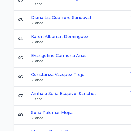
42
11
años
Diana Lia
Guerrero Sandoval
43
12
años
Karen
Albarran Dominguez
44
12
años
Evangeline
Carmona Arias
45
12
años
Constanza
Vazquez Trejo
46
12
años
Ainhara Sofia
Esquivel Sanchez
47
11
años
Sofia
Palomar Mejia
48
12
años