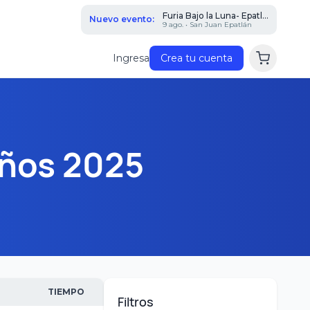
Furia Bajo la Luna- Epatl...
Nuevo evento:
9 ago. • San Juan Epatlán
Ingresa
Crea tu cuenta
años 2025
TIEMPO
Filtros