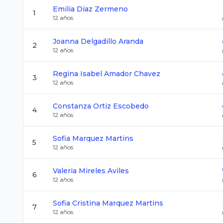
Emilia
Diaz Zermeno
1
12
años
Joanna
Delgadillo Aranda
2
12
años
Regina Isabel
Amador Chavez
3
12
años
Constanza
Ortiz Escobedo
4
12
años
Sofia
Marquez Martins
5
12
años
Valeria
Mireles Aviles
6
12
años
Sofia Cristina
Marquez Martins
7
12
años