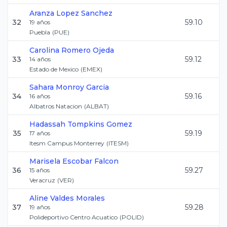
Aranza
Lopez Sanchez
32
59.10
19
años
Puebla
(
PUE
)
Carolina
Romero Ojeda
33
59.12
14
años
Estado de Mexico
(
EMEX
)
Sahara
Monroy Garcia
34
59.16
16
años
Albatros Natacion
(
ALBAT
)
Hadassah
Tompkins Gomez
35
59.19
17
años
Itesm Campus Monterrey
(
ITESM
)
Marisela
Escobar Falcon
36
59.27
15
años
Veracruz
(
VER
)
Aline
Valdes Morales
37
59.28
19
años
Polideportivo Centro Acuatico
(
POLID
)