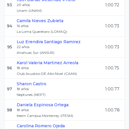
93
1:00.72
20
años
Unam
(
UNAM
)
Camila
Nieves Zubieta
94
1:00.73
16
años
La Loma Queretaro
(
LOMAQ
)
Luz Erendira
Santiago Ramirez
95
1:00.73
22
años
Anahuac Sur
(
ANSUR
)
Karol Valeria
Martinez Arreola
96
1:00.75
18
años
Club Acuatico DE Alto Nivel
(
CAAN
)
Sharon
Castro
97
1:00.77
18
años
Neptunes
(
NEPT
)
Daniela
Espinosa Ortega
98
1:00.78
18
años
Itesm Campus Monterrey
(
ITESM
)
Carolina
Romero Ojeda