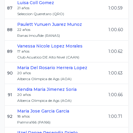
Luisa
Coll Gomez
87
1:00.59
21
años
Seleccion Queretaro
(
QRO
)
Paulett Yunuen
Juarez Munoz
88
1:00.60
22
años
Ranas Imcufide
(
RANAS
)
Vanessa Nicole
Lopez Morales
89
1:00.62
17
años
Club Acuatico DE Alto Nivel
(
CAAN
)
Maria Del Rosario
Herrera Lopez
90
1:00.63
20
años
Alberca Olimpica de Ags
(
AOA
)
Kendra Maria
Jimenez Soria
91
1:00.66
20
años
Alberca Olimpica de Ags
(
AOA
)
Maria Jose
Garcia Garcia
92
1:00.71
18
años
Palmira166
(
PA166
)
Itzel Danae
Resendiz Prieto