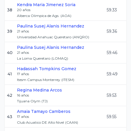
Kendra Maria
Jimenez Soria
38
59.33
20
años
Alberca Olimpica de Ags.
(
AOA
)
Paulina Susej
Alanis Hernandez
39
59.36
21
años
Universidad Anahuac Queretaro
(
ANQRO
)
Paulina Susej
Alanis Hernandez
40
59.46
21
años
La Loma Queretaro
(
LOMAQ
)
Hadassah
Tompkins Gomez
41
59.49
17
años
Itesm Campus Monterrey
(
ITESM
)
Regina
Medina Arcos
42
59.53
16
años
Tijuana Olym
(
TJ
)
Amaia
Tamayo Camberos
43
59.55
17
años
Club Acuatico DE Alto Nivel
(
CAAN
)