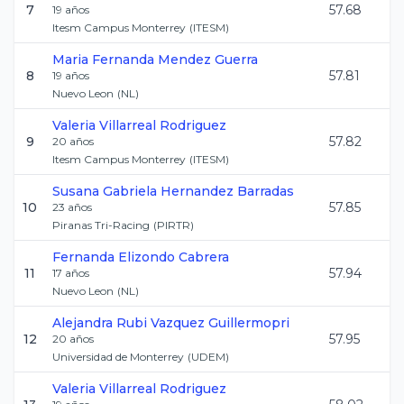
7
57.68
19
años
Itesm Campus Monterrey
(
ITESM
)
Maria Fernanda
Mendez Guerra
8
57.81
19
años
Nuevo Leon
(
NL
)
Valeria
Villarreal Rodriguez
9
57.82
20
años
Itesm Campus Monterrey
(
ITESM
)
Susana Gabriela
Hernandez Barradas
10
57.85
23
años
Piranas Tri-Racing
(
PIRTR
)
Fernanda
Elizondo Cabrera
11
57.94
17
años
Nuevo Leon
(
NL
)
Alejandra Rubi
Vazquez Guillermopri
12
57.95
20
años
Universidad de Monterrey
(
UDEM
)
Valeria
Villarreal Rodriguez