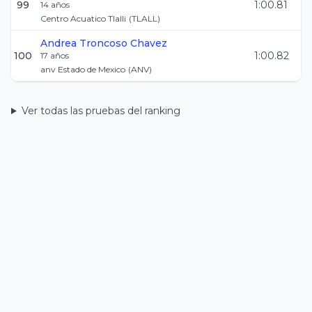
99
1:00.81
14
años
Centro Acuatico Tlalli
(
TLALL
)
Andrea
Troncoso Chavez
100
1:00.82
17
años
anv Estado de Mexico
(
ANV
)
Ver todas las pruebas del ranking