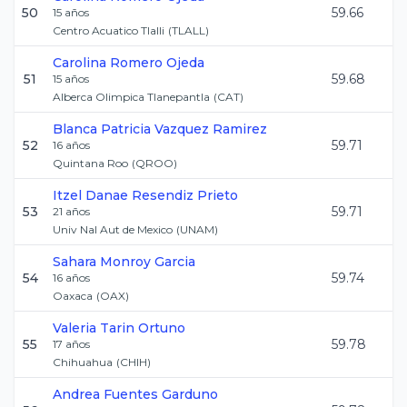
50
59.66
15
años
Centro Acuatico Tlalli
(
TLALL
)
Carolina
Romero Ojeda
51
59.68
15
años
Alberca Olimpica Tlanepantla
(
CAT
)
Blanca Patricia
Vazquez Ramirez
52
59.71
16
años
Quintana Roo
(
QROO
)
Itzel Danae
Resendiz Prieto
53
59.71
21
años
Univ Nal Aut de Mexico
(
UNAM
)
Sahara
Monroy Garcia
54
59.74
16
años
Oaxaca
(
OAX
)
Valeria
Tarin Ortuno
55
59.78
17
años
Chihuahua
(
CHIH
)
Andrea
Fuentes Garduno