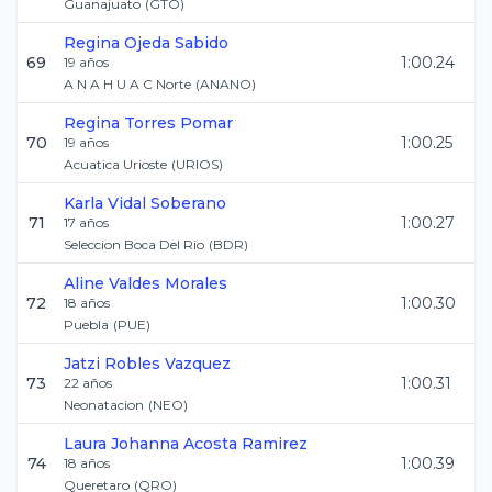
Guanajuato
(
GTO
)
Regina
Ojeda Sabido
69
1:00.24
19
años
A N A H U A C Norte
(
ANANO
)
Regina
Torres Pomar
70
1:00.25
19
años
Acuatica Urioste
(
URIOS
)
Karla
Vidal Soberano
71
1:00.27
17
años
Seleccion Boca Del Rio
(
BDR
)
Aline
Valdes Morales
72
1:00.30
18
años
Puebla
(
PUE
)
Jatzi
Robles Vazquez
73
1:00.31
22
años
Neonatacion
(
NEO
)
Laura Johanna
Acosta Ramirez
74
1:00.39
18
años
Queretaro
(
QRO
)