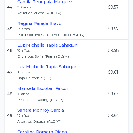
Camila
Tenopala Marquez
44
59.57
20
años
Acuatica Rueda
(
RUEDA
)
Regina
Parada Bravo
45
59.57
14
años
Polideportivo Centro Acuatico
(
POLID
)
Luz Michelle
Tapia Sahagun
46
59.58
18
años
Olympus Swim Team
(
OLYM
)
Luz Michelle
Tapia Sahagun
47
59.61
18
años
Baja California
(
BC
)
Marisela
Escobar Falcon
48
59.64
15
años
Piranas Tri Racing
(
PIRTR
)
Sahara
Monroy Garcia
49
59.64
16
años
Albatros Oaxaca
(
ALBAT
)
Carolina
Romero Ojeda