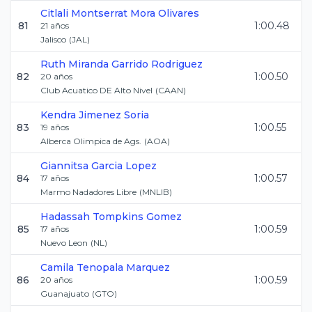
Citlali Montserrat
Mora Olivares
81
1:00.48
21
años
Jalisco
(
JAL
)
Ruth Miranda
Garrido Rodriguez
82
1:00.50
20
años
Club Acuatico DE Alto Nivel
(
CAAN
)
Kendra
Jimenez Soria
83
1:00.55
19
años
Alberca Olimpica de Ags.
(
AOA
)
Giannitsa
Garcia Lopez
84
1:00.57
17
años
Marmo Nadadores Libre
(
MNLIB
)
Hadassah
Tompkins Gomez
85
1:00.59
17
años
Nuevo Leon
(
NL
)
Camila
Tenopala Marquez
86
1:00.59
20
años
Guanajuato
(
GTO
)