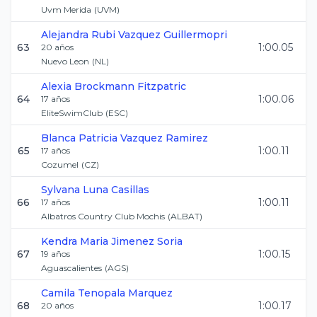
Uvm Merida
(
UVM
)
Alejandra Rubi
Vazquez Guillermopri
63
1:00.05
20
años
Nuevo Leon
(
NL
)
Alexia
Brockmann Fitzpatric
64
1:00.06
17
años
EliteSwimClub
(
ESC
)
Blanca Patricia
Vazquez Ramirez
65
1:00.11
17
años
Cozumel
(
CZ
)
Sylvana
Luna Casillas
66
1:00.11
17
años
Albatros Country Club Mochis
(
ALBAT
)
Kendra Maria
Jimenez Soria
67
1:00.15
19
años
Aguascalientes
(
AGS
)
Camila
Tenopala Marquez
68
1:00.17
20
años