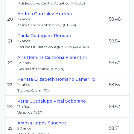
Polideportivo Centro Acuatico
(
POLID
)
Andrea
Gonzalez Herrera
20
58.48
18
años
Itesm Campus Monterrey
(
ITESM
)
Paula
Rodriguez Rendon
21
58.54
18
años
Escuela DE Natacion Agua Viva
(
AGUAV
)
Ana Romina
Carmona Fiorentini
22
58.60
23
años
Casino DE Mexicali
(
CASIN
)
Renata Elizabeth
Romano Camarillo
23
58.65
14
años
Tijuana Olym
(
TJ
)
Karla Guadalupe
Vidal Soberano
24
58.67
17
años
Veracruz
(
VER
)
Aranza
Lopez Sanchez
25
58.71
20
años