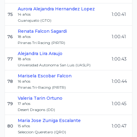
Aurora Alejandra
Hernandez Lopez
75
1:00.41
14
años
Guanajuato
(
GTO
)
Renata
Falcon Sagardi
76
1:00.41
18
años
Piranas Tri Racing
(
PIRTR
)
Alejandra
Lira Araujo
77
1:00.43
18
años
Universidad Autonoma San Luis
(
UASLP
)
Marisela
Escobar Falcon
78
1:00.44
16
años
Piranas Tri-Racing
(
PIRTR
)
Valeria
Tarin Ortuno
79
1:00.45
17
años
Desert Dragons
(
DD
)
Maria Jose
Zuniga Escalante
80
1:00.47
15
años
Seleccion Queretaro
(
QRO
)