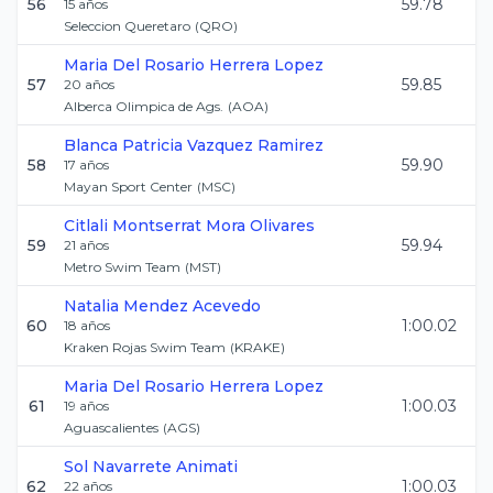
56
59.78
15
años
Seleccion Queretaro
(
QRO
)
Maria Del Rosario
Herrera Lopez
57
59.85
20
años
Alberca Olimpica de Ags.
(
AOA
)
Blanca Patricia
Vazquez Ramirez
58
59.90
17
años
Mayan Sport Center
(
MSC
)
Citlali Montserrat
Mora Olivares
59
59.94
21
años
Metro Swim Team
(
MST
)
Natalia
Mendez Acevedo
60
1:00.02
18
años
Kraken Rojas Swim Team
(
KRAKE
)
Maria Del Rosario
Herrera Lopez
61
1:00.03
19
años
Aguascalientes
(
AGS
)
Sol
Navarrete Animati
62
1:00.03
22
años