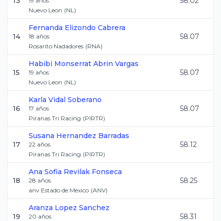
13
58.02
19
años
Nuevo Leon
(
NL
)
Fernanda
Elizondo Cabrera
14
58.07
18
años
Rosarito Nadadores
(
RNA
)
Habibi Monserrat
Abrin Vargas
15
58.07
19
años
Nuevo Leon
(
NL
)
Karla
Vidal Soberano
16
58.07
17
años
Piranas Tri Racing
(
PIRTR
)
Susana
Hernandez Barradas
17
58.12
22
años
Piranas Tri Racing
(
PIRTR
)
Ana Sofia
Revilak Fonseca
18
58.25
28
años
anv Estado de Mexico
(
ANV
)
Aranza
Lopez Sanchez
19
58.31
20
años