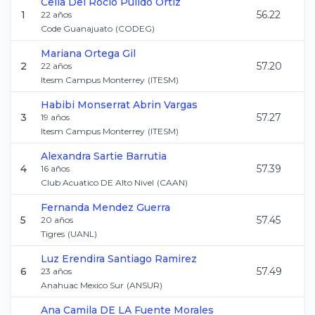
Celia Del Rocio
Pulido Ortiz
1
56.22
22
años
Code Guanajuato
(
CODEG
)
Mariana
Ortega Gil
2
57.20
22
años
Itesm Campus Monterrey
(
ITESM
)
Habibi Monserrat
Abrin Vargas
3
57.27
19
años
Itesm Campus Monterrey
(
ITESM
)
Alexandra
Sartie Barrutia
4
57.39
16
años
Club Acuatico DE Alto Nivel
(
CAAN
)
Fernanda
Mendez Guerra
5
57.45
20
años
Tigres
(
UANL
)
Luz Erendira
Santiago Ramirez
6
57.49
23
años
Anahuac Mexico Sur
(
ANSUR
)
Ana Camila
DE LA Fuente Morales