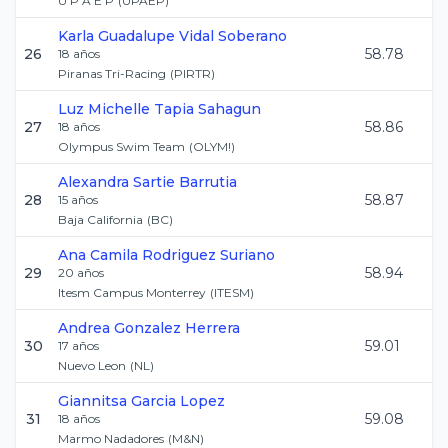
U P A E P
(
UPAEP
)
Karla Guadalupe
Vidal Soberano
26
58.78
18
años
Piranas Tri-Racing
(
PIRTR
)
Luz Michelle
Tapia Sahagun
27
58.86
18
años
Olympus Swim Team
(
OLYM!
)
Alexandra
Sartie Barrutia
28
58.87
15
años
Baja California
(
BC
)
Ana Camila
Rodriguez Suriano
29
58.94
20
años
Itesm Campus Monterrey
(
ITESM
)
Andrea
Gonzalez Herrera
30
59.01
17
años
Nuevo Leon
(
NL
)
Giannitsa
Garcia Lopez
31
59.08
18
años
Marmo Nadadores
(
M&N
)