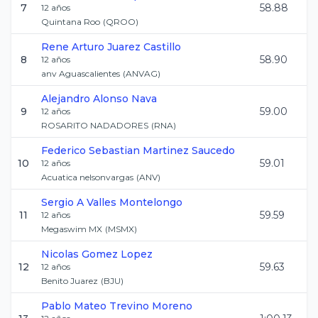
7
58.88
12
años
Quintana Roo
(
QROO
)
Rene Arturo
Juarez Castillo
8
58.90
12
años
anv Aguascalientes
(
ANVAG
)
Alejandro
Alonso Nava
9
59.00
12
años
ROSARITO NADADORES
(
RNA
)
Federico Sebastian
Martinez Saucedo
10
59.01
12
años
Acuatica nelsonvargas
(
ANV
)
Sergio A
Valles Montelongo
11
59.59
12
años
Megaswim MX
(
MSMX
)
Nicolas
Gomez Lopez
12
59.63
12
años
Benito Juarez
(
BJU
)
Pablo Mateo
Trevino Moreno