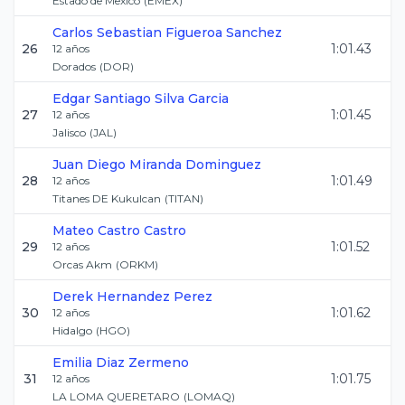
Estado de Mexico
(
EMEX
)
Carlos Sebastian
Figueroa Sanchez
26
1:01.43
12
años
Dorados
(
DOR
)
Edgar Santiago
Silva Garcia
27
1:01.45
12
años
Jalisco
(
JAL
)
Juan Diego
Miranda Dominguez
28
1:01.49
12
años
Titanes DE Kukulcan
(
TITAN
)
Mateo
Castro Castro
29
1:01.52
12
años
Orcas Akm
(
ORKM
)
Derek
Hernandez Perez
30
1:01.62
12
años
Hidalgo
(
HGO
)
Emilia
Diaz Zermeno
31
1:01.75
12
años
LA LOMA QUERETARO
(
LOMAQ
)