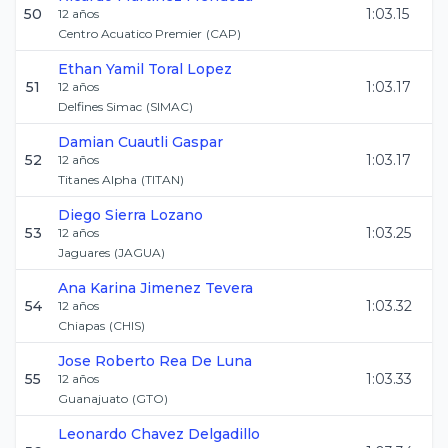
50
1:03.15
12
años
Centro Acuatico Premier
(
CAP
)
Ethan Yamil
Toral Lopez
51
1:03.17
12
años
Delfines Simac
(
SIMAC
)
Damian
Cuautli Gaspar
52
1:03.17
12
años
Titanes Alpha
(
TITAN
)
Diego
Sierra Lozano
53
1:03.25
12
años
Jaguares
(
JAGUA
)
Ana Karina
Jimenez Tevera
54
1:03.32
12
años
Chiapas
(
CHIS
)
Jose Roberto
Rea De Luna
55
1:03.33
12
años
Guanajuato
(
GTO
)
Leonardo
Chavez Delgadillo