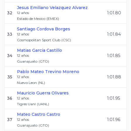
Jesus Emiliano
Velazquez Alvarez
32
1:01.80
12
años
Estado de Mexico
(
EMEX
)
Santiago
Cordova Borges
33
1:01.84
12
años
Cosmopolitan Sport Club
(
CSC
)
Matias
Garcia Castillo
34
1:01.85
12
años
Guanajuato
(
GTO
)
Pablo Mateo
Trevino Moreno
35
1:01.88
12
años
Nuevo Leon
(
NL
)
Mauricio
Guerra Olivares
36
1:01.95
12
años
Tigres Uanl
(
UANL
)
Mateo
Castro Castro
37
1:01.96
12
años
Guanajuato
(
GTO
)