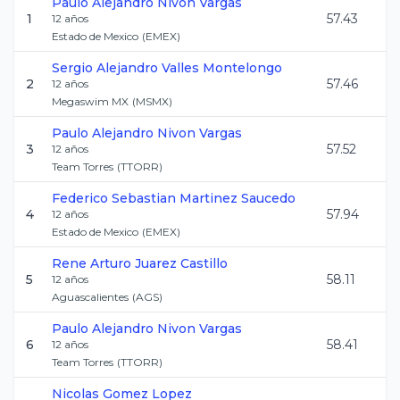
Paulo Alejandro
Nivon Vargas
1
57.43
12
años
Estado de Mexico
(
EMEX
)
Sergio Alejandro
Valles Montelongo
2
57.46
12
años
Megaswim MX
(
MSMX
)
Paulo Alejandro
Nivon Vargas
3
57.52
12
años
Team Torres
(
TTORR
)
Federico Sebastian
Martinez Saucedo
4
57.94
12
años
Estado de Mexico
(
EMEX
)
Rene Arturo
Juarez Castillo
5
58.11
12
años
Aguascalientes
(
AGS
)
Paulo Alejandro
Nivon Vargas
6
58.41
12
años
Team Torres
(
TTORR
)
Nicolas
Gomez Lopez