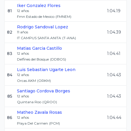
Iker
Gonzalez Flores
81
1:04.19
12
años
Fmn Estado de Mexico
(
FMNEM
)
Rodrigo
Sandoval Lopez
82
1:04.39
11
años
IT CAMPUS SANTA ANITA
(
T-ANA
)
Matias
Garcia Castillo
83
1:04.41
12
años
Delfines del Bosque
(
DDBOS
)
Luis Sebastian
Ugarte Leon
84
1:04.43
12
años
Orcas AKM
(
ORKM
)
Santiago
Cordova Borges
85
1:04.43
12
años
Quintana Roo
(
QROO
)
Matheo
Zavala Rosas
86
1:04.44
12
años
Playa Del Carmen
(
PCM
)