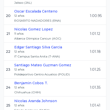
Jalisco
(
JAL
)
Oscar
Escalada Centeno
20
1:00.95
12
años
ROSARITO NADADORES
(
RNA
)
Nicolas
Gomez Lopez
21
1:01.12
11
años
Alberca Olimpica Cancun
(
AOC
)
Edgar Santiago
Silva Garcia
22
1:01.18
12
años
IT Campus Santa Anita
(
T-ANA
)
Santiago Mateo
Guzman Gomez
23
1:01.25
12
años
Polideportivo Centro Acuatico
(
POLID
)
Benjamin
Cobos T.
24
1:01.35
12
años
Chihuahua
(
CHIH
)
Nicolas
Aranda Johnson
25
1:01.41
12
años