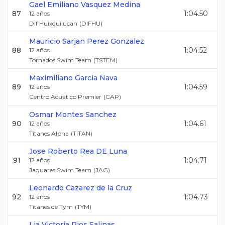
Gael Emiliano
Vasquez Medina
87
1:04.50
12
años
Dif Huixquilucan
(
DIFHU
)
Mauricio Sarjan
Perez Gonzalez
88
1:04.52
12
años
Tornados Swim Team
(
TSTEM
)
Maximiliano
Garcia Nava
89
1:04.59
12
años
Centro Acuatico Premier
(
CAP
)
Osmar
Montes Sanchez
90
1:04.61
12
años
Titanes Alpha
(
TITAN
)
Jose Roberto
Rea DE Luna
91
1:04.71
12
años
Jaguares Swim Team
(
JAG
)
Leonardo
Cazarez de la Cruz
92
1:04.73
12
años
Titanes de Tym
(
TYM
)
Lia Victoria
Rios Salinas