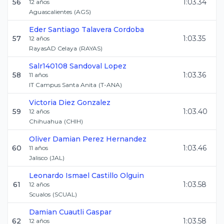
56
1:03.34
12
años
Aguascalientes
(
AGS
)
Eder Santiago
Talavera Cordoba
57
1:03.35
12
años
RayasAD Celaya
(
RAYAS
)
Salr140108
Sandoval Lopez
58
1:03.36
11
años
IT Campus Santa Anita
(
T-ANA
)
Victoria
Diez Gonzalez
59
1:03.40
12
años
Chihuahua
(
CHIH
)
Oliver Damian
Perez Hernandez
60
1:03.46
11
años
Jalisco
(
JAL
)
Leonardo Ismael
Castillo Olguin
61
1:03.58
12
años
Scualos
(
SCUAL
)
Damian
Cuautli Gaspar
62
1:03.58
12
años