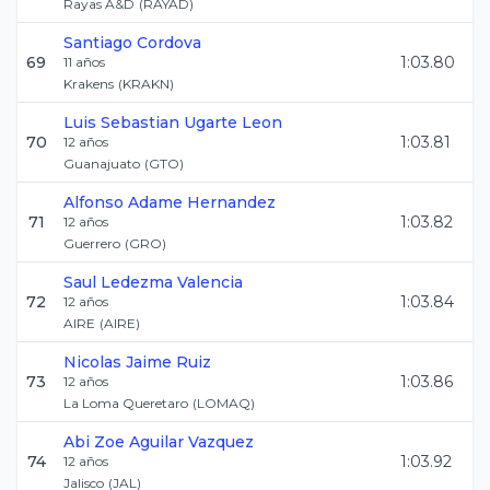
Rayas A&D
(
RAYAD
)
Santiago
Cordova
69
1:03.80
11
años
Krakens
(
KRAKN
)
Luis Sebastian
Ugarte Leon
70
1:03.81
12
años
Guanajuato
(
GTO
)
Alfonso
Adame Hernandez
71
1:03.82
12
años
Guerrero
(
GRO
)
Saul
Ledezma Valencia
72
1:03.84
12
años
AIRE
(
AIRE
)
Nicolas
Jaime Ruiz
73
1:03.86
12
años
La Loma Queretaro
(
LOMAQ
)
Abi Zoe
Aguilar Vazquez
74
1:03.92
12
años
Jalisco
(
JAL
)