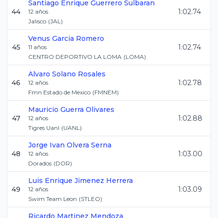
Santiago Enrique
Guerrero Sulbaran
44
1:02.74
12
años
Jalisco
(
JAL
)
Venus
Garcia Romero
45
1:02.74
11
años
CENTRO DEPORTIVO LA LOMA
(
LOMA
)
Alvaro
Solano Rosales
46
1:02.78
12
años
Fmn Estado de Mexico
(
FMNEM
)
Mauricio
Guerra Olivares
47
1:02.88
12
años
Tigres Uanl
(
UANL
)
Jorge Ivan
Olvera Serna
48
1:03.00
12
años
Dorados
(
DOR
)
Luis Enrique
Jimenez Herrera
49
1:03.09
12
años
Swim Team Leon
(
STLEO
)
Ricardo
Martinez Mendoza