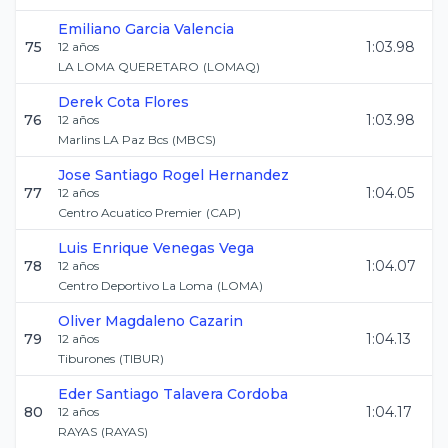
Emiliano
Garcia Valencia
75
1:03.98
12
años
LA LOMA QUERETARO
(
LOMAQ
)
Derek
Cota Flores
76
1:03.98
12
años
Marlins LA Paz Bcs
(
MBCS
)
Jose Santiago
Rogel Hernandez
77
1:04.05
12
años
Centro Acuatico Premier
(
CAP
)
Luis Enrique
Venegas Vega
78
1:04.07
12
años
Centro Deportivo La Loma
(
LOMA
)
Oliver
Magdaleno Cazarin
79
1:04.13
12
años
Tiburones
(
TIBUR
)
Eder Santiago
Talavera Cordoba
80
1:04.17
12
años
RAYAS
(
RAYAS
)