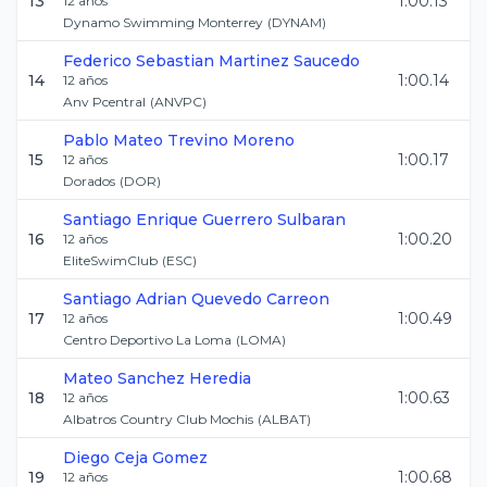
13
1:00.13
12
años
Dynamo Swimming Monterrey
(
DYNAM
)
Federico Sebastian
Martinez Saucedo
14
1:00.14
12
años
Anv Pcentral
(
ANVPC
)
Pablo Mateo
Trevino Moreno
15
1:00.17
12
años
Dorados
(
DOR
)
Santiago Enrique
Guerrero Sulbaran
16
1:00.20
12
años
EliteSwimClub
(
ESC
)
Santiago Adrian
Quevedo Carreon
17
1:00.49
12
años
Centro Deportivo La Loma
(
LOMA
)
Mateo
Sanchez Heredia
18
1:00.63
12
años
Albatros Country Club Mochis
(
ALBAT
)
Diego
Ceja Gomez
19
1:00.68
12
años