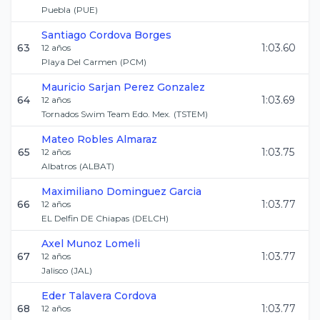
Puebla
(
PUE
)
Santiago
Cordova Borges
63
1:03.60
12
años
Playa Del Carmen
(
PCM
)
Mauricio Sarjan
Perez Gonzalez
64
1:03.69
12
años
Tornados Swim Team Edo. Mex.
(
TSTEM
)
Mateo
Robles Almaraz
65
1:03.75
12
años
Albatros
(
ALBAT
)
Maximiliano
Dominguez Garcia
66
1:03.77
12
años
EL Delfin DE Chiapas
(
DELCH
)
Axel
Munoz Lomeli
67
1:03.77
12
años
Jalisco
(
JAL
)
Eder
Talavera Cordova
68
1:03.77
12
años