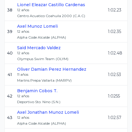
Lionel Eleazar
Castillo Cardenas
38
1:02.23
12
años
Centro Acuatico Coahuila 2000
(
C.A.C
)
Axel
Munoz Lomeli
39
1:02.35
12
años
Alpha Code Alcalde
(
ALPHA
)
Said
Mercado Valdez
40
1:02.48
12
años
Olympus Swim Team
(
OLYM
)
Oliver Damian
Perez Hernandez
41
1:02.53
11
años
Marlins Prepa Vallarta
(
MARPV
)
Benjamin
Cobos T.
42
1:0255
12
años
Deportivo Sto. Nino
(
S.N.
)
Axel Jonathan
Munoz Lomeli
43
1:02.57
12
años
Alpha Code Alcalde
(
ALPHA
)