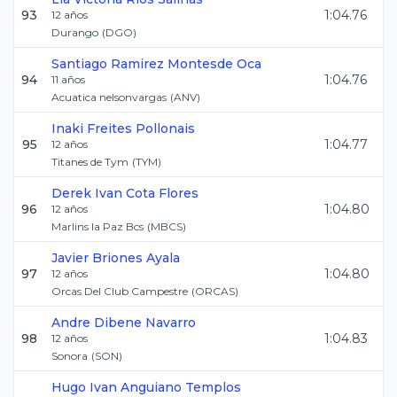
93
1:04.76
12
años
Durango
(
DGO
)
Santiago
Ramirez Montesde Oca
94
1:04.76
11
años
Acuatica nelsonvargas
(
ANV
)
Inaki
Freites Pollonais
95
1:04.77
12
años
Titanes de Tym
(
TYM
)
Derek Ivan
Cota Flores
96
1:04.80
12
años
Marlins la Paz Bcs
(
MBCS
)
Javier
Briones Ayala
97
1:04.80
12
años
Orcas Del Club Campestre
(
ORCAS
)
Andre
Dibene Navarro
98
1:04.83
12
años
Sonora
(
SON
)
Hugo Ivan
Anguiano Templos