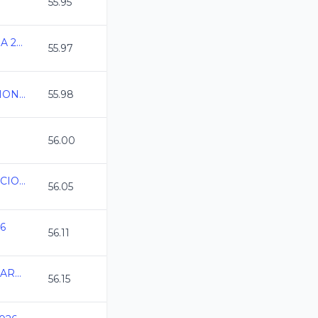
55.95
INVITACIONAL PASCUA 2026
55.97
XLIV COPA DE NATACION Delago Anhuca 2026
55.98
56.00
COPA SILAO DE NATACION
56.05
26
56.11
2DA FECHA SERIAL MARLINS MARZO 2026
56.15