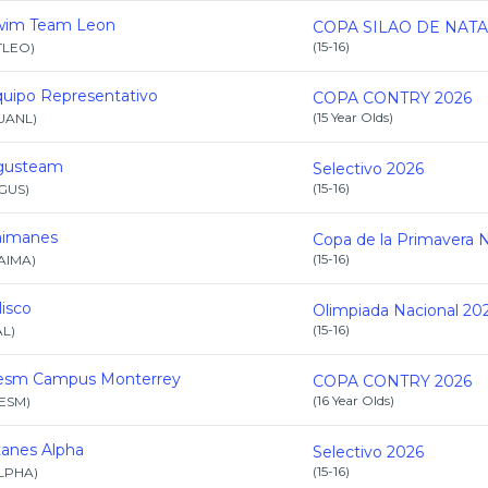
wim Team Leon
(
15-16
)
TLEO
)
uipo Representativo
COPA CONTRY 2026
(
15 Year Olds
)
UANL
)
gusteam
Selectivo 2026
(
15-16
)
GUS
)
aimanes
(
15-16
)
AIMA
)
lisco
Olimpiada Nacional 20
(
15-16
)
AL
)
tesm Campus Monterrey
COPA CONTRY 2026
(
16 Year Olds
)
TESM
)
tanes Alpha
Selectivo 2026
(
15-16
)
LPHA
)