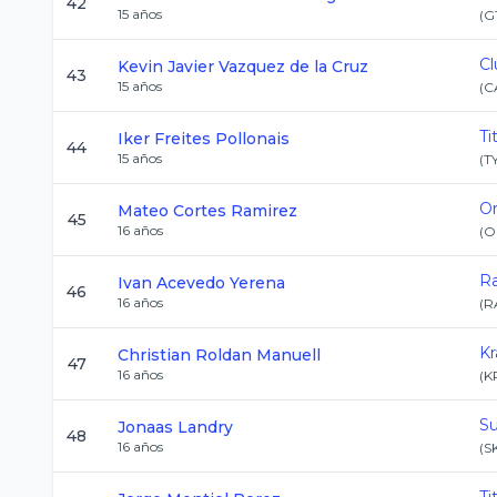
42
15
años
(
G
Cl
Kevin Javier
Vazquez de la Cruz
43
15
años
(
C
Ti
Iker
Freites Pollonais
44
15
años
(
T
Or
Mateo
Cortes Ramirez
45
16
años
(
O
R
Ivan
Acevedo Yerena
46
16
años
(
R
Kr
Christian
Roldan Manuell
47
16
años
(
K
Su
Jonaas
Landry
48
16
años
(
S