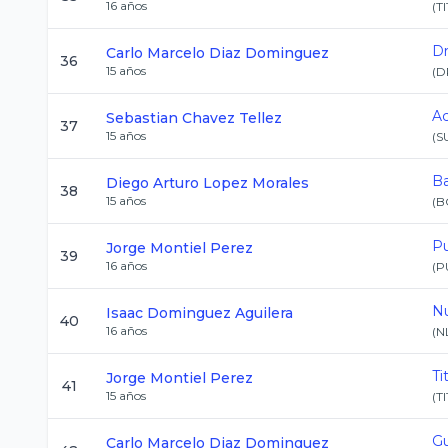
16
años
(
T
Dr
Carlo Marcelo
Diaz Dominguez
36
15
años
(
D
Ac
Sebastian
Chavez Tellez
37
15
años
(
S
Ba
Diego Arturo
Lopez Morales
38
15
años
(
B
P
Jorge
Montiel Perez
39
16
años
(
P
N
Isaac
Dominguez Aguilera
40
16
años
(
N
Ti
Jorge
Montiel Perez
41
15
años
(
TI
Gu
Carlo Marcelo
Diaz Dominguez