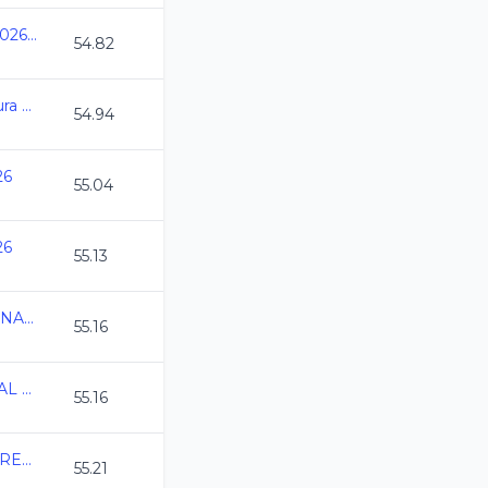
Juegos Universitarios 2026 Med Sup y Sup
54.82
Copa UAL Velocidad Pura 2026
54.94
26
55.04
26
55.13
XXXIV TORNEO INTERNACIONAL ALVARO ARMAS
55.16
CAMPEONATO ESTATAL 2026
55.16
2026-02-13 TORNEO PREPARACION CLAS
55.21