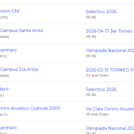
ston Cfd
Selectivo 2026
(
15-16
)
CFD
)
 Campus Santa Anita
(
15-16
)
-ANA
)
eretaro
Olimpiada Nacional 20
(
15-16
)
RO
)
 Campus Sta Anita
(
13 and Over
)
-ANA
)
lisco
Selectivo 2026
(
15-16
)
AL
)
ntro Acuatico Coahuila 2000
(
15 and Over
)
.A.C
)
eretaro
Olimpiada Nacional 20
(
15-16
)
RO
)