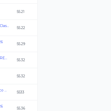
55.21
2026-04-17 3er Torneo Clasificados
55.22
26
55.29
2026-02-13 TORNEO PREPARACION CLAS
55.32
55.32
1ra Copa Centro Acuatico Monterrey 2026
5533
26
55.36