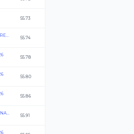
55.73
2026-02-13 TORNEO PREPARACION CLAS
55.74
26
55.78
26
55.80
26
55.86
XXXIV TORNEO INTERNACIONAL ALVARO ARMAS
55.91
26