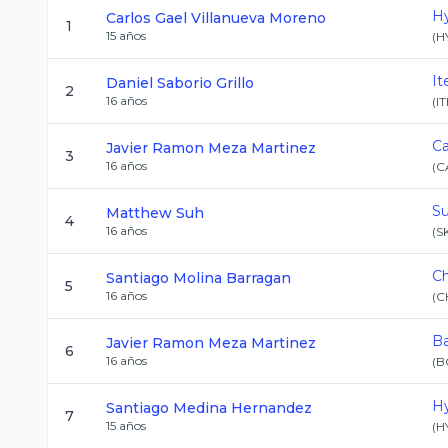
Hy
Carlos Gael
Villanueva Moreno
1
15
años
(
H
I
Daniel
Saborio Grillo
2
16
años
(
I
Ca
Javier Ramon
Meza Martinez
3
16
años
(
C
Su
Matthew
Suh
4
16
años
(
S
C
Santiago
Molina Barragan
5
16
años
(
C
Ba
Javier Ramon
Meza Martinez
6
16
años
(
B
Hy
Santiago
Medina Hernandez
7
15
años
(
H