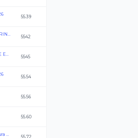
26
55.39
COPA HALCONES MARINOS 2026
5542
COPA ANUAL PARQUE ESPANA 2026
5545
26
55.54
55.56
55.60
Copa UAL Velocidad Pura 2026
55.72