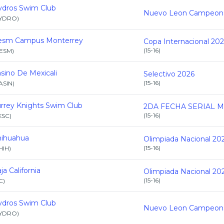
dros Swim Club
YDRO
)
tesm Campus Monterrey
Copa Internacional 20
(
15-16
)
TESM
)
sino De Mexicali
Selectivo 2026
(
15-16
)
ASIN
)
rrey Knights Swim Club
(
15-16
)
KSC
)
hihuahua
Olimpiada Nacional 20
(
15-16
)
HIH
)
ja California
Olimpiada Nacional 20
(
15-16
)
C
)
dros Swim Club
YDRO
)