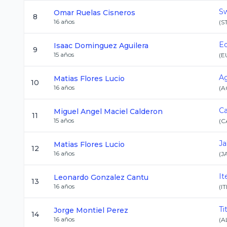
S
Omar
Ruelas Cisneros
8
16
años
(
S
Eq
Isaac
Dominguez Aguilera
9
15
años
(
E
A
Matias
Flores Lucio
10
16
años
(
A
C
Miguel Angel
Maciel Calderon
11
15
años
(
C
Ja
Matias
Flores Lucio
12
16
años
(
J
I
Leonardo
Gonzalez Cantu
13
16
años
(
I
Ti
Jorge
Montiel Perez
14
16
años
(
A