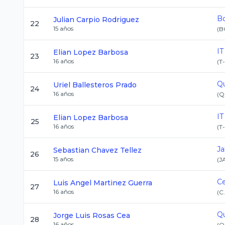
Bo
Julian
Carpio Rodriguez
22
15
años
(
B
IT
Elian
Lopez Barbosa
23
16
años
(
T
Qu
Uriel
Ballesteros Prado
24
16
años
(
Q
IT
Elian
Lopez Barbosa
25
16
años
(
T
Ja
Sebastian
Chavez Tellez
26
15
años
(
J
Ce
Luis Angel
Martinez Guerra
27
16
años
(
C
Qu
Jorge Luis
Rosas Cea
28
16
años
(
Q