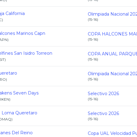
ja California
Olimpiada Nacional 20
(
15-16
)
C
)
lcones Marinos Capn
(
15-16
)
APN
)
lfines San Isidro Torreon
(
15-16
)
SIT
)
eretaro
Olimpiada Nacional 20
(
15-16
)
RO
)
akens Seven Days
Selectivo 2026
(
15-16
)
RKEN
)
a Loma Queretaro
Selectivo 2026
(
15-16
)
OMAQ
)
tanes Del Reino