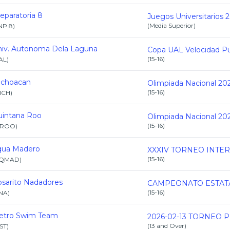
eparatoria 8
(
Media Superior
)
NP 8
)
iv. Autonoma Dela Laguna
(
15-16
)
AL
)
ichoacan
Olimpiada Nacional 20
(
15-16
)
ICH
)
uintana Roo
Olimpiada Nacional 20
(
15-16
)
ROO
)
qua Madero
(
15-16
)
QMAD
)
sarito Nadadores
(
15-16
)
NA
)
etro Swim Team
(
13 and Over
)
ST
)