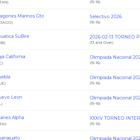
(
15-16
)
ITAN
)
agones Marinos Gto
Selectivo 2026
(
15-16
)
RAGO
)
uatica SuBire
(
13 and Over
)
UB
)
ja California
Olimpiada Nacional 20
(
15-16
)
C
)
uebla
Olimpiada Nacional 20
(
15-16
)
UE
)
uevo Leon
Olimpiada Nacional 20
(
15-16
)
L
)
tanes Alpha
(
15-16
)
TA!
)
anajuato
Olimpiada Nacional 20