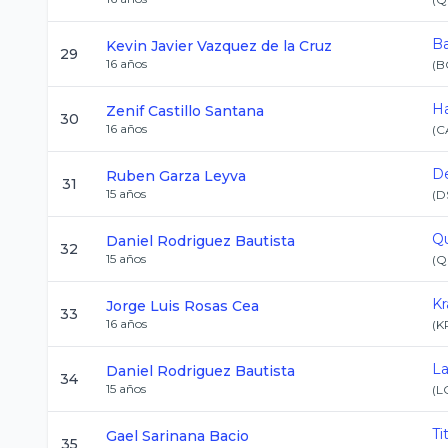
Ba
Kevin Javier
Vazquez de la Cruz
29
16
años
(
B
Ha
Zenif
Castillo Santana
30
16
años
(
C
De
Ruben
Garza Leyva
31
15
años
(
D
Qu
Daniel
Rodriguez Bautista
32
15
años
(
Q
Kr
Jorge Luis
Rosas Cea
33
16
años
(
K
L
Daniel
Rodriguez Bautista
34
15
años
(
L
Ti
Gael
Sarinana Bacio
35