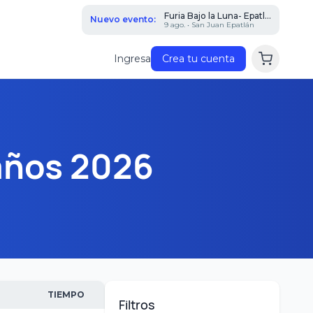
Furia Bajo la Luna- Epatl...
Nuevo evento:
9 ago. • San Juan Epatlán
Ingresa
Crea tu cuenta
años 2026
TIEMPO
Filtros