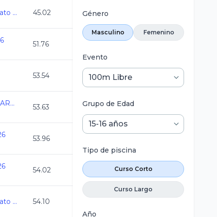
Nuevo Leon Campeonato Estatal C L 2026
45.02
Género
Masculino
Femenino
26
51.76
Evento
53.54
2DA FECHA SERIAL MARLINS MARZO 2026
Grupo de Edad
53.63
26
53.96
Tipo de piscina
26
Curso Corto
54.02
Curso Largo
Nuevo Leon Campeonato Estatal C L 2026
54.10
Año