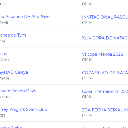
(
15-16
)
TO
)
ub Acuatico DE Alto Nivel
(
15-16
)
AAN
)
tanes de Tym
YM
)
cas
VI copa Merida 2026
(
15-16
)
RCAS
)
ayasAD Celaya
(
15-16
)
AYAS
)
akens Seven Days
Copa Internacional 20
(
15-16
)
RKEN
)
rrey Knights Swim Club
(
15-16
)
KSC
)