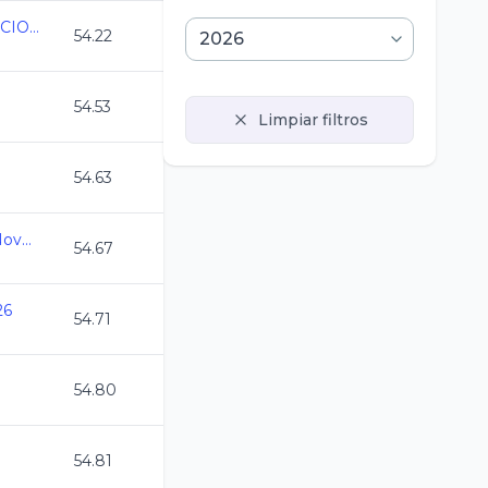
COPA SILAO DE NATACION
54.22
54.53
Limpiar filtros
54.63
Copa de la Primavera Novatos y Clasificados
54.67
26
54.71
54.80
54.81