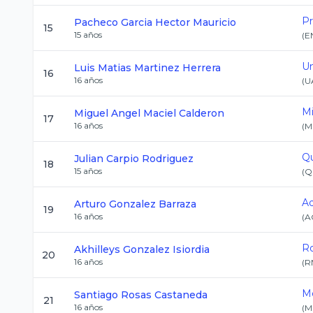
Pr
Pacheco Garcia
Hector Mauricio
15
15
años
(
E
Un
Luis Matias
Martinez Herrera
16
16
años
(
U
M
Miguel Angel
Maciel Calderon
17
16
años
(
M
Q
Julian
Carpio Rodriguez
18
15
años
(
Q
A
Arturo
Gonzalez Barraza
19
16
años
(
A
Ro
Akhilleys
Gonzalez Isiordia
20
16
años
(
R
M
Santiago
Rosas Castaneda
21
16
años
(
M