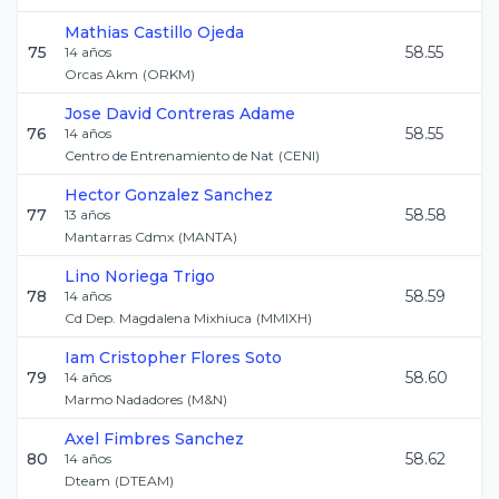
Mathias
Castillo Ojeda
75
58.55
14
años
Orcas Akm
(
ORKM
)
Jose David
Contreras Adame
76
58.55
14
años
Centro de Entrenamiento de Nat
(
CENI
)
Hector
Gonzalez Sanchez
77
58.58
13
años
Mantarras Cdmx
(
MANTA
)
Lino
Noriega Trigo
78
58.59
14
años
Cd Dep. Magdalena Mixhiuca
(
MMIXH
)
Iam Cristopher
Flores Soto
79
58.60
14
años
Marmo Nadadores
(
M&N
)
Axel
Fimbres Sanchez
80
58.62
14
años
Dteam
(
DTEAM
)