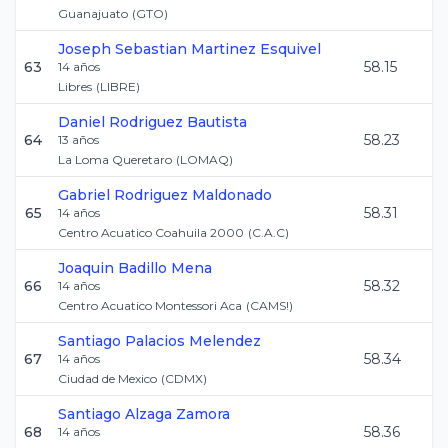
Guanajuato
(
GTO
)
Joseph Sebastian
Martinez Esquivel
63
58.15
14
años
Libres
(
LIBRE
)
Daniel
Rodriguez Bautista
64
58.23
13
años
La Loma Queretaro
(
LOMAQ
)
Gabriel
Rodriguez Maldonado
65
58.31
14
años
Centro Acuatico Coahuila 2000
(
C.A.C
)
Joaquin
Badillo Mena
66
58.32
14
años
Centro Acuatico Montessori Aca
(
CAMS!
)
Santiago
Palacios Melendez
67
58.34
14
años
Ciudad de Mexico
(
CDMX
)
Santiago
Alzaga Zamora
68
58.36
14
años