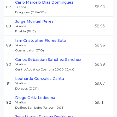
Carlo Marcelo
Diaz Dominguez
87
58.90
13
años
Dragones
(
DRAGO
)
Jorge
Montiel Perez
88
58.93
14
años
Puebla
(
PUE
)
Iam Cristopher
Flores Soto
89
58.96
14
años
Guanajuato
(
GTO
)
Carlos Sebastian
Sanchez Sanchez
90
58.99
14
años
Centro Acuatico Coahuila 2000
(
C.A.C
)
Leonardo
Gonzalez Cantu
91
59.07
14
años
Dorados
(
DOR
)
Diego
Ortiz Ledesma
92
59.11
14
años
Delfines San Isidro Torreon
(
DSIT
)
Jose Miguel
Parraga Rodriguez