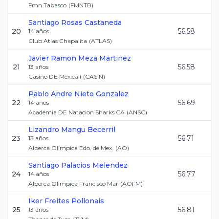
Fmn Tabasco
(
FMNTB
)
Santiago
Rosas Castaneda
20
56.58
14
años
Club Atlas Chapalita
(
ATLAS
)
Javier Ramon
Meza Martinez
21
56.58
13
años
Casino DE Mexicali
(
CASIN
)
Pablo Andre
Nieto Gonzalez
22
56.69
14
años
Academia DE Natacion Sharks CA
(
ANSC
)
Lizandro
Mangu Becerril
23
56.71
13
años
Alberca Olimpica Edo. de Mex.
(
AO
)
Santiago
Palacios Melendez
24
56.77
14
años
Alberca Olimpica Francisco Mar
(
AOFM
)
Iker
Freites Pollonais
25
56.81
13
años