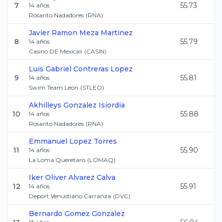
7
55.73
14
años
Rosarito Nadadores
(
RNA
)
Javier Ramon
Meza Martinez
8
55.79
14
años
Casino DE Mexicali
(
CASIN
)
Luis Gabriel
Contreras Lopez
9
55.81
14
años
Swim Team Leon
(
STLEO
)
Akhilleys
Gonzalez Isiordia
10
55.88
14
años
Rosarito Nadadores
(
RNA
)
Emmanuel
Lopez Torres
11
55.90
14
años
La Loma Queretaro
(
LOMAQ
)
Iker Oliver
Alvarez Calva
12
55.91
14
años
Deport Venustiano Carranza
(
DVC
)
Bernardo
Gomez Gonzalez