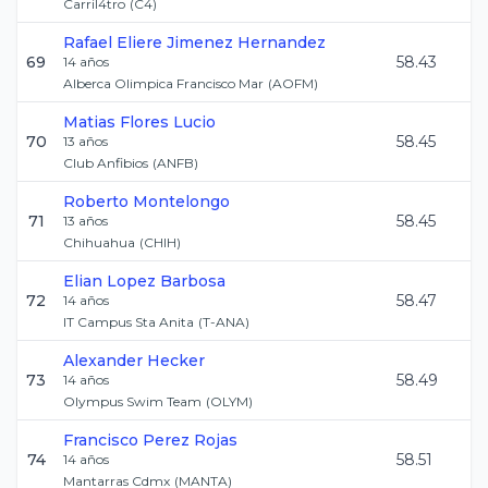
Carril4tro
(
C4
)
Rafael Eliere
Jimenez Hernandez
69
58.43
14
años
Alberca Olimpica Francisco Mar
(
AOFM
)
Matias
Flores Lucio
70
58.45
13
años
Club Anfibios
(
ANFB
)
Roberto
Montelongo
71
58.45
13
años
Chihuahua
(
CHIH
)
Elian
Lopez Barbosa
72
58.47
14
años
IT Campus Sta Anita
(
T-ANA
)
Alexander
Hecker
73
58.49
14
años
Olympus Swim Team
(
OLYM
)
Francisco
Perez Rojas
74
58.51
14
años
Mantarras Cdmx
(
MANTA
)