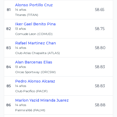
Alonso
Portillo Cruz
81
58.65
14
años
Titanes
(
TITAN
)
Iker Gael
Benito Pina
82
58.75
13
años
Comude Leon
(
COMUD
)
Rafael
Martinez Chan
83
58.80
14
años
Club Atlas Chapalita
(
ATLAS
)
Alan
Barcenas Elias
84
58.83
13
años
Orcas Sportway
(
ORCSW
)
Pedro
Alonso Alcaraz
85
58.83
14
años
Club Pacifico
(
PACIF
)
Marlon Yazid
Miranda Juarez
86
58.88
14
años
Palmira166
(
PALMI
)