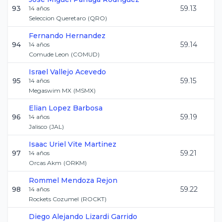
93
59.13
14
años
Seleccion Queretaro
(
QRO
)
Fernando
Hernandez
94
59.14
14
años
Comude Leon
(
COMUD
)
Israel
Vallejo Acevedo
95
59.15
14
años
Megaswim MX
(
MSMX
)
Elian
Lopez Barbosa
96
59.19
14
años
Jalisco
(
JAL
)
Isaac Uriel
Vite Martinez
97
59.21
14
años
Orcas Akm
(
ORKM
)
Rommel
Mendoza Rejon
98
59.22
14
años
Rockets Cozumel
(
ROCKT
)
Diego Alejando
Lizardi Garrido