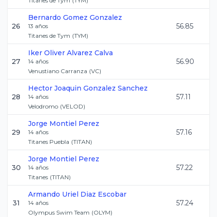
Titanes de Tym
(
TYM
)
Bernardo
Gomez Gonzalez
26
56.85
13
años
Titanes de Tym
(
TYM
)
Iker Oliver
Alvarez Calva
27
56.90
14
años
Venustiano Carranza
(
VC
)
Hector Joaquin
Gonzalez Sanchez
28
57.11
14
años
Velodromo
(
VELOD
)
Jorge
Montiel Perez
29
57.16
14
años
Titanes Puebla
(
TITAN
)
Jorge
Montiel Perez
30
57.22
14
años
Titanes
(
TITAN
)
Armando Uriel
Diaz Escobar
31
57.24
14
años
Olympus Swim Team
(
OLYM
)