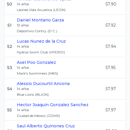
50
57.90
14
años
Leones Vida Acuatica
(
LEON
)
Daniel
Montano Garza
51
57.92
13
años
Deportivo Contry
(
D.C.
)
Lucas
Nunez de la Cruz
52
57.94
14
años
Hydros Swim Club
(
HYDRO
)
Axel
Poo Gonzalez
53
57.95
14
años
Mark's Swimmers
(
MKS
)
Alessio
Ducourtil Ancona
54
57.97
14
años
Blue Lions
(
BLION
)
Hector Joaquin
Gonzalez Sanchez
55
57.97
14
años
Ciudad de Mexico
(
CDMX
)
Saul Alberto
Quinones Cruz