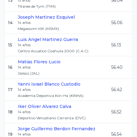
13
56.04
13
años
Titanes de Tym
(
TYM
)
Joseph
Martinez Esquivel
14
56.06
14
años
Megaswim MX
(
MSMX
)
Luis Angel
Martinez Guerra
15
56.13
14
años
Centro Acuatico Coahuila 2000
(
C.A.C
)
Matias
Flores Lucio
16
56.40
14
años
Jalisco
(
JAL
)
Yanni Israel
Blanco Custodio
17
56.42
14
años
Academia Deportiva Kiin-Ha
(
KINHA
)
Iker Oliver
Alvarez Calva
18
56.52
14
años
Deportivo Venustiano Carranza
(
DVC
)
Jorge Guillermo
Berdon Fernandez
19
56.54
14
años