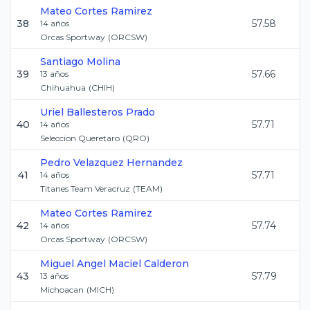
Mateo
Cortes Ramirez
38
57.58
14
años
Orcas Sportway
(
ORCSW
)
Santiago
Molina
39
57.66
13
años
Chihuahua
(
CHIH
)
Uriel
Ballesteros Prado
40
57.71
14
años
Seleccion Queretaro
(
QRO
)
Pedro
Velazquez Hernandez
41
57.71
14
años
Titanes Team Veracruz
(
TEAM
)
Mateo
Cortes Ramirez
42
57.74
14
años
Orcas Sportway
(
ORCSW
)
Miguel Angel
Maciel Calderon
43
57.79
13
años
Michoacan
(
MICH
)