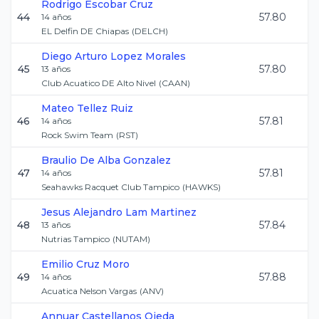
Rodrigo
Escobar Cruz
44
57.80
14
años
EL Delfin DE Chiapas
(
DELCH
)
Diego Arturo
Lopez Morales
45
57.80
13
años
Club Acuatico DE Alto Nivel
(
CAAN
)
Mateo
Tellez Ruiz
46
57.81
14
años
Rock Swim Team
(
RST
)
Braulio
De Alba Gonzalez
47
57.81
14
años
Seahawks Racquet Club Tampico
(
HAWKS
)
Jesus Alejandro
Lam Martinez
48
57.84
13
años
Nutrias Tampico
(
NUTAM
)
Emilio
Cruz Moro
49
57.88
14
años
Acuatica Nelson Vargas
(
ANV
)
Annuar
Castellanos Ojeda