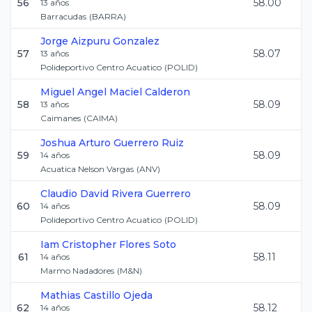
56
58.00
13
años
Barracudas
(
BARRA
)
Jorge
Aizpuru Gonzalez
57
58.07
13
años
Polideportivo Centro Acuatico
(
POLID
)
Miguel Angel
Maciel Calderon
58
58.09
13
años
Caimanes
(
CAIMA
)
Joshua Arturo
Guerrero Ruiz
59
58.09
14
años
Acuatica Nelson Vargas
(
ANV
)
Claudio David
Rivera Guerrero
60
58.09
14
años
Polideportivo Centro Acuatico
(
POLID
)
Iam Cristopher
Flores Soto
61
58.11
14
años
Marmo Nadadores
(
M&N
)
Mathias
Castillo Ojeda
62
58.12
14
años