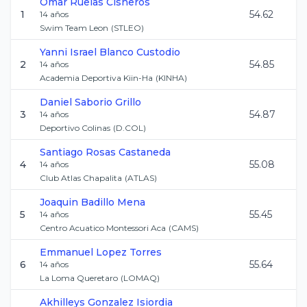
Omar
Ruelas Cisneros
1
54.62
14
años
Swim Team Leon
(
STLEO
)
Yanni Israel
Blanco Custodio
2
54.85
14
años
Academia Deportiva Kiin-Ha
(
KINHA
)
Daniel
Saborio Grillo
3
54.87
14
años
Deportivo Colinas
(
D.COL
)
Santiago
Rosas Castaneda
4
55.08
14
años
Club Atlas Chapalita
(
ATLAS
)
Joaquin
Badillo Mena
5
55.45
14
años
Centro Acuatico Montessori Aca
(
CAMS
)
Emmanuel
Lopez Torres
6
55.64
14
años
La Loma Queretaro
(
LOMAQ
)
Akhilleys
Gonzalez Isiordia