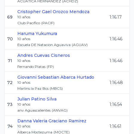
ACUATICA HERNANDEZ
(
ACHDZ
)
Cristopher Gael
Orozco Mendoza
69
1:16.17
10
años
Club Pacifico
(
PACIF
)
Haruma
Yukumura
70
1:16.46
10
años
Escuela DE Natacion Aguaviva
(
AGUAV
)
Andres
Cuevas Cisneros
71
1:16.46
10
años
Fernando Platas
(
FP
)
Giovanni Sebastian
Abarca Hurtado
72
1:16.48
10
años
Marlins la Paz Bcs
(
MBCS
)
Julian
Patino Silva
73
1:16.54
10
años
anv Aguascalientes
(
ANVAG
)
Danna Valeria
Graciano Ramirez
74
1:16.61
10
años
Alberca Moctezuma
(
MOCTE
)