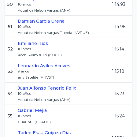
50
1:14.93
10
años
Acuatica Nelson Vargas
(
ANV
)
Damian
Garcia Urena
51
1:14.96
10
años
Acuatica Nelson Vargas Puebla
(
NVPUE
)
Emiliano
Rios
52
1:15.14
10
años
Koch Swim & Tri
(
KOCH
)
Leonardo
Aviles Aceves
53
1:15.18
9
años
anv Satelite
(
ANVST
)
Juan Alfonso
Tenorio Felix
54
1:15.23
10
años
Acuatica Nelson Vargas
(
ANV
)
Gabriel
Mejia
55
1:15.24
10
años
Cuauhtli
(
CUAUH
)
Tadeo Esau
Guijoza Diaz