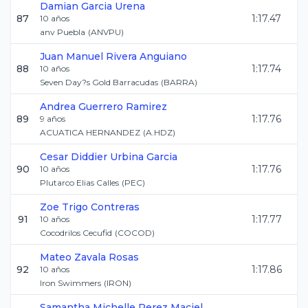
Damian
Garcia Urena
87
1:17.47
10
años
anv Puebla
(
ANVPU
)
Juan Manuel
Rivera Anguiano
88
1:17.74
10
años
Seven Day?s Gold Barracudas
(
BARRA
)
Andrea
Guerrero Ramirez
89
1:17.76
9
años
ACUATICA HERNANDEZ
(
A.HDZ
)
Cesar Diddier
Urbina Garcia
90
1:17.76
10
años
Plutarco Elias Calles
(
PEC
)
Zoe
Trigo Contreras
91
1:17.77
10
años
Cocodrilos Cecufid
(
COCOD
)
Mateo
Zavala Rosas
92
1:17.86
10
años
Iron Swimmers
(
IRON
)
Samantha Michelle
Perez Maciel