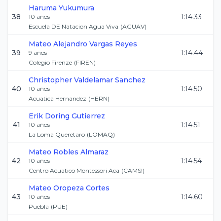
Haruma
Yukumura
38
1:14.33
10
años
Escuela DE Natacion Agua Viva
(
AGUAV
)
Mateo Alejandro
Vargas Reyes
39
1:14.44
9
años
Colegio Firenze
(
FIREN
)
Christopher
Valdelamar Sanchez
40
1:14.50
10
años
Acuatica Hernandez
(
HERN
)
Erik
Doring Gutierrez
41
1:14.51
10
años
La Loma Queretaro
(
LOMAQ
)
Mateo
Robles Almaraz
42
1:14.54
10
años
Centro Acuatico Montessori Aca
(
CAMS!
)
Mateo
Oropeza Cortes
43
1:14.60
10
años
Puebla
(
PUE
)