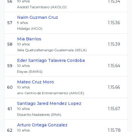
56
1:15.34
10
años
Axolotl Tacambaro
(
AXOLO
)
Naim
Guzman Cruz
57
1:15.36
9
años
Hidalgo
(
HGO
)
Mia
Barrios
58
1:15.39
10
años
Xela Quetzaltenango Guatemala
(
XELA
)
Eder Santiago
Talavera Cordoba
59
1:15.64
10
años
Rayas
(
RAYAS
)
Mateo
Cruz Moro
60
1:15.66
10
años
anv Centro de Entrenamiento
(
ANVCE
)
Santiago Jared
Mendez Lopez
61
1:15.67
10
años
Rosarito Nadadores
(
RNA
)
Arturo
Ortega Gonzalez
62
1:15.78
10
años