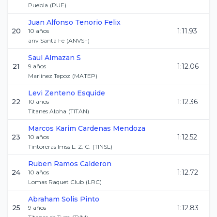
Puebla
(
PUE
)
Juan Alfonso
Tenorio Felix
20
1:11.93
10
años
anv Santa Fe
(
ANVSF
)
Saul
Almazan S
21
1:12.06
9
años
Marlinez Tepoz
(
MATEP
)
Levi
Zenteno Esquide
22
1:12.36
10
años
Titanes Alpha
(
TITAN
)
Marcos Karim
Cardenas Mendoza
23
1:12.52
10
años
Tintoreras Imss L. Z. C.
(
TINSL
)
Ruben
Ramos Calderon
24
1:12.72
10
años
Lomas Raquet Club
(
LRC
)
Abraham
Solis Pinto
25
1:12.83
9
años