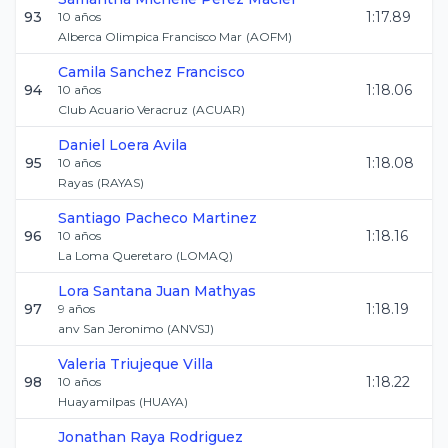
93
1:17.89
10
años
Alberca Olimpica Francisco Mar
(
AOFM
)
Camila
Sanchez Francisco
94
1:18.06
10
años
Club Acuario Veracruz
(
ACUAR
)
Daniel
Loera Avila
95
1:18.08
10
años
Rayas
(
RAYAS
)
Santiago
Pacheco Martinez
96
1:18.16
10
años
La Loma Queretaro
(
LOMAQ
)
Lora Santana
Juan Mathyas
97
1:18.19
9
años
anv San Jeronimo
(
ANVSJ
)
Valeria
Triujeque Villa
98
1:18.22
10
años
Huayamilpas
(
HUAYA
)
Jonathan
Raya Rodriguez