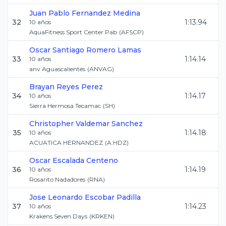
Juan Pablo
Fernandez Medina
32
1:13.94
10
años
AquaFitness Sport Center Pab
(
AFSCP
)
Oscar Santiago
Romero Lamas
33
1:14.14
10
años
anv Aguascalientes
(
ANVAG
)
Brayan
Reyes Perez
34
1:14.17
10
años
Sierra Hermosa Tecamac
(
SH
)
Christopher
Valdemar Sanchez
35
1:14.18
10
años
ACUATICA HERNANDEZ
(
A.HDZ
)
Oscar
Escalada Centeno
36
1:14.19
10
años
Rosarito Nadadores
(
RNA
)
Jose Leonardo
Escobar Padilla
37
1:14.23
10
años
Krakens Seven Days
(
KRKEN
)