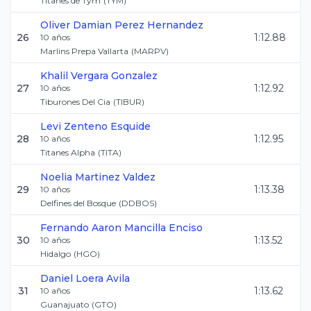
Titanes de Tym
(
TYM
)
Oliver Damian
Perez Hernandez
26
1:12.88
10
años
Marlins Prepa Vallarta
(
MARPV
)
Khalil
Vergara Gonzalez
27
1:12.92
10
años
Tiburones Del Cia
(
TIBUR
)
Levi
Zenteno Esquide
28
1:12.95
10
años
Titanes Alpha
(
TITA
)
Noelia
Martinez Valdez
29
1:13.38
10
años
Delfines del Bosque
(
DDBOS
)
Fernando Aaron
Mancilla Enciso
30
1:13.52
10
años
Hidalgo
(
HGO
)
Daniel
Loera Avila
31
1:13.62
10
años
Guanajuato
(
GTO
)