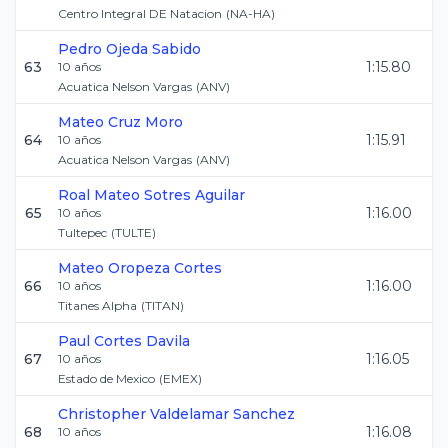
Centro Integral DE Natacion
(
NA-HA
)
Pedro
Ojeda Sabido
63
1:15.80
10
años
Acuatica Nelson Vargas
(
ANV
)
Mateo
Cruz Moro
64
1:15.91
10
años
Acuatica Nelson Vargas
(
ANV
)
Roal Mateo
Sotres Aguilar
65
1:16.00
10
años
Tultepec
(
TULTE
)
Mateo
Oropeza Cortes
66
1:16.00
10
años
Titanes Alpha
(
TITAN
)
Paul
Cortes Davila
67
1:16.05
10
años
Estado de Mexico
(
EMEX
)
Christopher
Valdelamar Sanchez
68
1:16.08
10
años