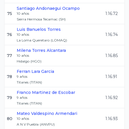
Santiago
Andonaegui Ocampo
75
1:16.72
10
años
Sierra Hermosa Tecamac
(
SH
)
Luis
Banuelos Torres
76
1:16.74
10
años
La Loma Queretaro
(
LOMAQ
)
Milena
Torres Alcantara
77
1:16.85
10
años
Hidalgo
(
HGO
)
Ferran
Lara Garcia
78
1:16.91
9
años
Titanes
(
TITAN
)
Franco
Martinez de Escobar
79
1:16.92
9
años
Titanes
(
TITAN
)
Mateo
Valdespino Armendari
80
1:16.93
10
años
A N V Puebla
(
ANVPU
)