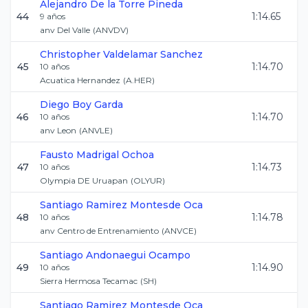
Alejandro
De la Torre Pineda
44
1:14.65
9
años
anv Del Valle
(
ANVDV
)
Christopher
Valdelamar Sanchez
45
1:14.70
10
años
Acuatica Hernandez
(
A.HER
)
Diego
Boy Garda
46
1:14.70
10
años
anv Leon
(
ANVLE
)
Fausto
Madrigal Ochoa
47
1:14.73
10
años
Olympia DE Uruapan
(
OLYUR
)
Santiago
Ramirez Montesde Oca
48
1:14.78
10
años
anv Centro de Entrenamiento
(
ANVCE
)
Santiago
Andonaegui Ocampo
49
1:14.90
10
años
Sierra Hermosa Tecamac
(
SH
)
Santiago
Ramirez Montesde Oca