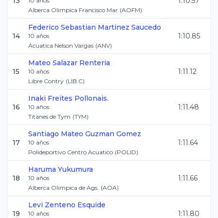
13
1:10.57
10
años
Alberca Olimpica Francisco Mar
(
AOFM
)
Federico Sebastian
Martinez Saucedo
14
1:10.85
10
años
Acuatica Nelson Vargas
(
ANV
)
Mateo
Salazar Renteria
15
1:11.12
10
años
Libre Contry
(
LIB.C
)
Inaki
Freites Pollonais.
16
1:11.48
10
años
Titanes de Tym
(
TYM
)
Santiago Mateo
Guzman Gomez
17
1:11.64
10
años
Polideportivo Centro Acuatico
(
POLID
)
Haruma
Yukumura
18
1:11.66
10
años
Alberca Olimpica de Ags.
(
AOA
)
Levi
Zenteno Esquide
19
1:11.80
10
años