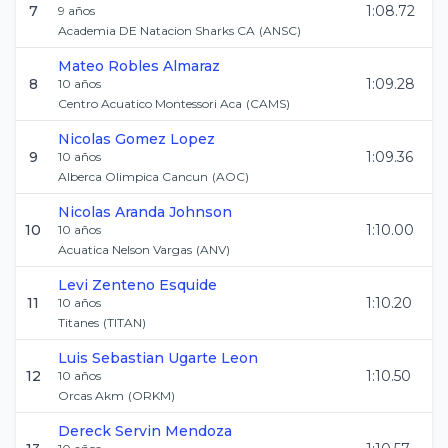
7
1:08.72
9
años
Academia DE Natacion Sharks CA
(
ANSC
)
Mateo
Robles Almaraz
8
1:09.28
10
años
Centro Acuatico Montessori Aca
(
CAMS
)
Nicolas
Gomez Lopez
9
1:09.36
10
años
Alberca Olimpica Cancun
(
AOC
)
Nicolas
Aranda Johnson
10
1:10.00
10
años
Acuatica Nelson Vargas
(
ANV
)
Levi
Zenteno Esquide
11
1:10.20
10
años
Titanes
(
TITAN
)
Luis Sebastian
Ugarte Leon
12
1:10.50
10
años
Orcas Akm
(
ORKM
)
Dereck
Servin Mendoza