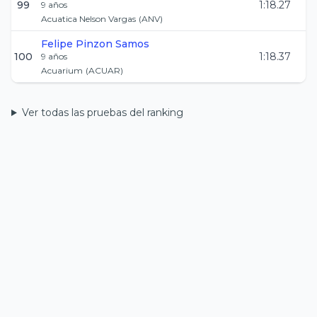
99
1:18.27
9
años
Acuatica Nelson Vargas
(
ANV
)
Felipe
Pinzon Samos
100
1:18.37
9
años
Acuarium
(
ACUAR
)
Ver todas las pruebas del ranking