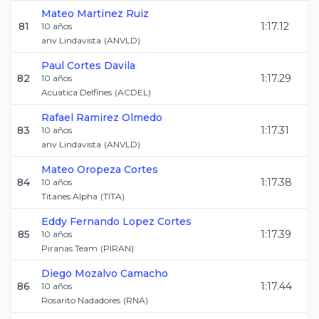
Mateo
Martinez Ruiz
81
1:17.12
10
años
anv Lindavista
(
ANVLD
)
Paul
Cortes Davila
82
1:17.29
10
años
Acuatica Delfines
(
ACDEL
)
Rafael
Ramirez Olmedo
83
1:17.31
10
años
anv Lindavista
(
ANVLD
)
Mateo
Oropeza Cortes
84
1:17.38
10
años
Titanes Alpha
(
TITA
)
Eddy Fernando
Lopez Cortes
85
1:17.39
10
años
Piranas Team
(
PIRAN
)
Diego
Mozalvo Camacho
86
1:17.44
10
años
Rosarito Nadadores
(
RNA
)