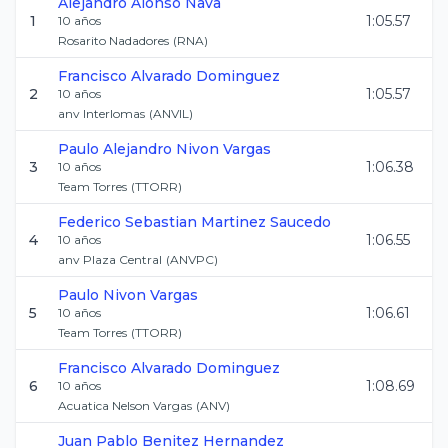
Alejandro
Alonso Nava
1
1:05.57
10
años
Rosarito Nadadores
(
RNA
)
Francisco
Alvarado Dominguez
2
1:05.57
10
años
anv Interlomas
(
ANVIL
)
Paulo Alejandro
Nivon Vargas
3
1:06.38
10
años
Team Torres
(
TTORR
)
Federico Sebastian
Martinez Saucedo
4
1:06.55
10
años
anv Plaza Central
(
ANVPC
)
Paulo
Nivon Vargas
5
1:06.61
10
años
Team Torres
(
TTORR
)
Francisco
Alvarado Dominguez
6
1:08.69
10
años
Acuatica Nelson Vargas
(
ANV
)
Juan Pablo
Benitez Hernandez