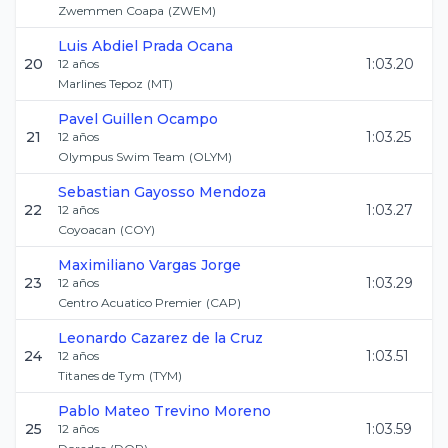
Zwemmen Coapa
(
ZWEM
)
Luis Abdiel
Prada Ocana
20
1:03.20
12
años
Marlines Tepoz
(
MT
)
Pavel
Guillen Ocampo
21
1:03.25
12
años
Olympus Swim Team
(
OLYM
)
Sebastian
Gayosso Mendoza
22
1:03.27
12
años
Coyoacan
(
COY
)
Maximiliano
Vargas Jorge
23
1:03.29
12
años
Centro Acuatico Premier
(
CAP
)
Leonardo
Cazarez de la Cruz
24
1:03.51
12
años
Titanes de Tym
(
TYM
)
Pablo Mateo
Trevino Moreno
25
1:03.59
12
años