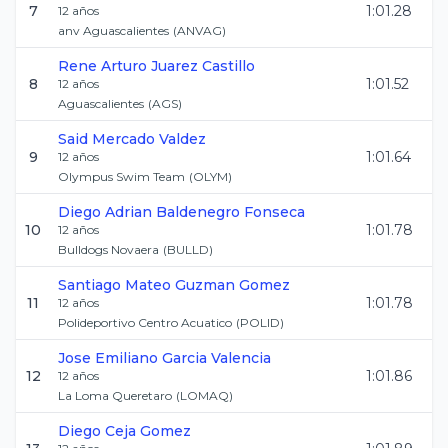
7
1:01.28
12
años
anv Aguascalientes
(
ANVAG
)
Rene Arturo
Juarez Castillo
8
1:01.52
12
años
Aguascalientes
(
AGS
)
Said
Mercado Valdez
9
1:01.64
12
años
Olympus Swim Team
(
OLYM
)
Diego Adrian
Baldenegro Fonseca
10
1:01.78
12
años
Bulldogs Novaera
(
BULLD
)
Santiago Mateo
Guzman Gomez
11
1:01.78
12
años
Polideportivo Centro Acuatico
(
POLID
)
Jose Emiliano
Garcia Valencia
12
1:01.86
12
años
La Loma Queretaro
(
LOMAQ
)
Diego
Ceja Gomez