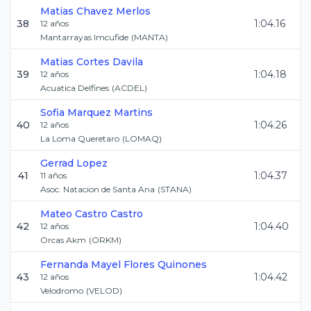
Matias
Chavez Merlos
38
1:04.16
12
años
Mantarrayas Imcufide
(
MANTA
)
Matias
Cortes Davila
39
1:04.18
12
años
Acuatica Delfines
(
ACDEL
)
Sofia
Marquez Martins
40
1:04.26
12
años
La Loma Queretaro
(
LOMAQ
)
Gerrad
Lopez
41
1:04.37
11
años
Asoc. Natacion de Santa Ana
(
STANA
)
Mateo
Castro Castro
42
1:04.40
12
años
Orcas Akm
(
ORKM
)
Fernanda Mayel
Flores Quinones
43
1:04.42
12
años
Velodromo
(
VELOD
)