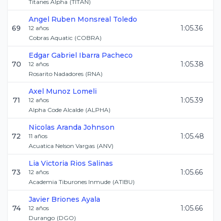
Titanes Alpha
(
TITAN
)
Angel Ruben
Monsreal Toledo
69
1:05.36
12
años
Cobras Aquatic
(
COBRA
)
Edgar Gabriel
Ibarra Pacheco
70
1:05.38
12
años
Rosarito Nadadores
(
RNA
)
Axel
Munoz Lomeli
71
1:05.39
12
años
Alpha Code Alcalde
(
ALPHA
)
Nicolas
Aranda Johnson
72
1:05.48
11
años
Acuatica Nelson Vargas
(
ANV
)
Lia Victoria
Rios Salinas
73
1:05.66
12
años
Academia Tiburones Inmude
(
ATIBU
)
Javier
Briones Ayala
74
1:05.66
12
años
Durango
(
DGO
)