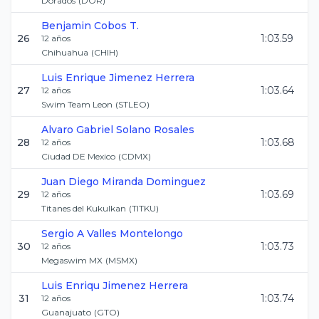
Dorados
(
DOR
)
Benjamin
Cobos T.
26
1:03.59
12
años
Chihuahua
(
CHIH
)
Luis Enrique
Jimenez Herrera
27
1:03.64
12
años
Swim Team Leon
(
STLEO
)
Alvaro Gabriel
Solano Rosales
28
1:03.68
12
años
Ciudad DE Mexico
(
CDMX
)
Juan Diego
Miranda Dominguez
29
1:03.69
12
años
Titanes del Kukulkan
(
TITKU
)
Sergio A
Valles Montelongo
30
1:03.73
12
años
Megaswim MX
(
MSMX
)
Luis Enriqu
Jimenez Herrera
31
1:03.74
12
años
Guanajuato
(
GTO
)