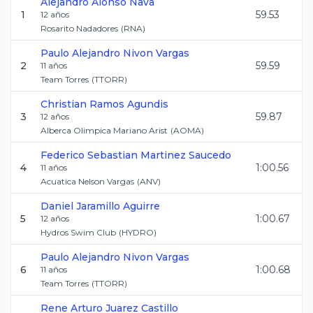
Alejandro
Alonso Nava
1
59.53
12
años
Rosarito Nadadores
(
RNA
)
Paulo Alejandro
Nivon Vargas
2
59.59
11
años
Team Torres
(
TTORR
)
Christian
Ramos Agundis
3
59.87
12
años
Alberca Olimpica Mariano Arist
(
AOMA
)
Federico Sebastian
Martinez Saucedo
4
1:00.56
11
años
Acuatica Nelson Vargas
(
ANV
)
Daniel
Jaramillo Aguirre
5
1:00.67
12
años
Hydros Swim Club
(
HYDRO
)
Paulo Alejandro
Nivon Vargas
6
1:00.68
11
años
Team Torres
(
TTORR
)
Rene Arturo
Juarez Castillo