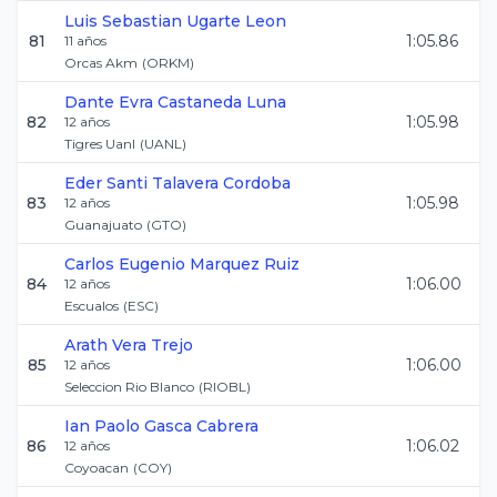
Luis Sebastian
Ugarte Leon
81
1:05.86
11
años
Orcas Akm
(
ORKM
)
Dante Evra
Castaneda Luna
82
1:05.98
12
años
Tigres Uanl
(
UANL
)
Eder Santi
Talavera Cordoba
83
1:05.98
12
años
Guanajuato
(
GTO
)
Carlos Eugenio
Marquez Ruiz
84
1:06.00
12
años
Escualos
(
ESC
)
Arath
Vera Trejo
85
1:06.00
12
años
Seleccion Rio Blanco
(
RIOBL
)
Ian Paolo
Gasca Cabrera
86
1:06.02
12
años
Coyoacan
(
COY
)