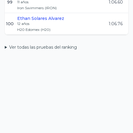
99
1:06.60
11
años
Iron Swimmers
(
IRON
)
Ethan
Solares Alvarez
100
1:06.76
12
años
H20 Edomex
(
H20
)
Ver todas las pruebas del ranking