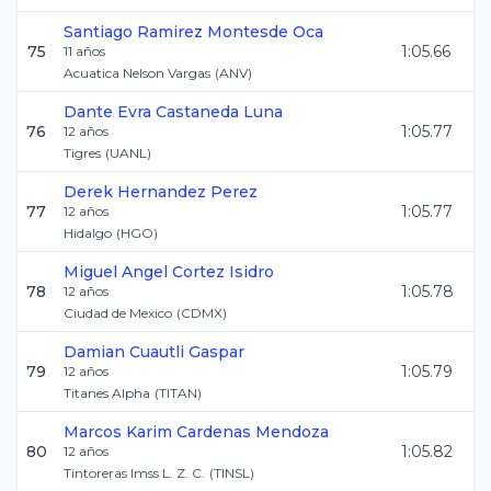
Santiago
Ramirez Montesde Oca
75
1:05.66
11
años
Acuatica Nelson Vargas
(
ANV
)
Dante Evra
Castaneda Luna
76
1:05.77
12
años
Tigres
(
UANL
)
Derek
Hernandez Perez
77
1:05.77
12
años
Hidalgo
(
HGO
)
Miguel Angel
Cortez Isidro
78
1:05.78
12
años
Ciudad de Mexico
(
CDMX
)
Damian
Cuautli Gaspar
79
1:05.79
12
años
Titanes Alpha
(
TITAN
)
Marcos Karim
Cardenas Mendoza
80
1:05.82
12
años
Tintoreras Imss L. Z. C.
(
TINSL
)