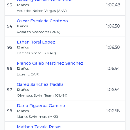
93
1:06.48
12
años
Acuatica Nelson Vargas
(
ANV
)
Oscar
Escalada Centeno
94
1:06.50
11
años
Rosarito Nadadores
(
RNA
)
Ethan
Toral Lopez
95
1:06.50
12
años
Delfines Simac
(
SIMAC
)
Franco Caleb
Martinez Sanchez
96
1:06.54
12
años
Libre
(
LICAP
)
Gared
Sanchez Padilla
97
1:06.54
12
años
Olympus Swim Team
(
OLYM
)
Dario
Figueroa Gamino
98
1:06.58
12
años
Mark's Swimmers
(
MKS
)
Matheo
Zavala Rosas