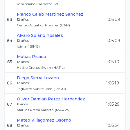
Venustiano Carranza
(
VC
)
Franco Caleb
Martinez Sanchez
63
1:05.09
12
años
Centro Acuatico Premier
(
CAP
)
Alvaro
Solano Rosales
64
1:05.09
12
años
Ibime
(
IBIME
)
Matias
Picado
65
1:05.10
12
años
Hatillo Cronos Swim
(
HATIL
)
Diego
Sierra Lozano
66
1:05.19
12
años
Jaguares Subire Leon
(
JAGU
)
Oliver Damian
Perez Hernandez
67
1:05.29
11
años
Marlins Prepa Vallarta
(
MARPV
)
Mateo
Villagomez Osorno
68
1:05.34
12
años