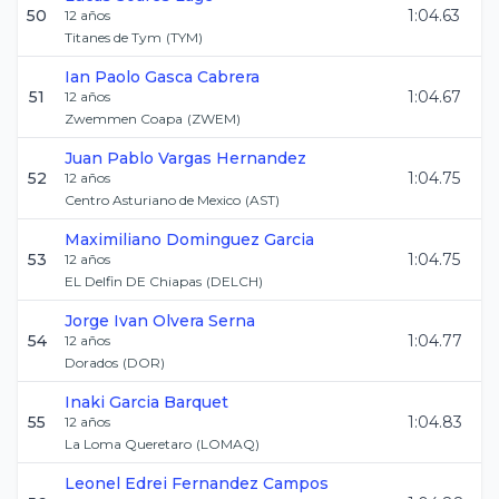
50
1:04.63
12
años
Titanes de Tym
(
TYM
)
Ian Paolo
Gasca Cabrera
51
1:04.67
12
años
Zwemmen Coapa
(
ZWEM
)
Juan Pablo
Vargas Hernandez
52
1:04.75
12
años
Centro Asturiano de Mexico
(
AST
)
Maximiliano
Dominguez Garcia
53
1:04.75
12
años
EL Delfin DE Chiapas
(
DELCH
)
Jorge Ivan
Olvera Serna
54
1:04.77
12
años
Dorados
(
DOR
)
Inaki
Garcia Barquet
55
1:04.83
12
años
La Loma Queretaro
(
LOMAQ
)
Leonel Edrei
Fernandez Campos