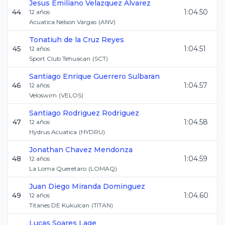
Jesus Emiliano
Velazquez Alvarez
44
1:04.50
12
años
Acuatica Nelson Vargas
(
ANV
)
Tonatiuh
de la Cruz Reyes
45
1:04.51
12
años
Sport Club Tehuacan
(
SCT
)
Santiago Enrique
Guerrero Sulbaran
46
1:04.57
12
años
Veloswim
(
VELOS
)
Santiago
Rodriguez Rodriguez
47
1:04.58
12
años
Hydrus Acuatica
(
HYDRU
)
Jonathan
Chavez Mendonza
48
1:04.59
12
años
La Loma Queretaro
(
LOMAQ
)
Juan Diego
Miranda Dominguez
49
1:04.60
12
años
Titanes DE Kukulcan
(
TITAN
)
Lucas
Soares Lage