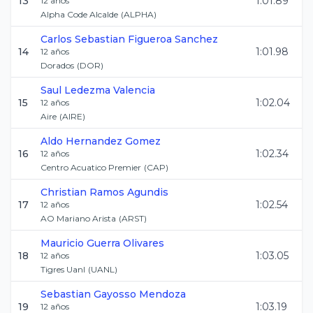
13
1:01.89
12
años
Alpha Code Alcalde
(
ALPHA
)
Carlos Sebastian
Figueroa Sanchez
14
1:01.98
12
años
Dorados
(
DOR
)
Saul
Ledezma Valencia
15
1:02.04
12
años
Aire
(
AIRE
)
Aldo
Hernandez Gomez
16
1:02.34
12
años
Centro Acuatico Premier
(
CAP
)
Christian
Ramos Agundis
17
1:02.54
12
años
AO Mariano Arista
(
ARST
)
Mauricio
Guerra Olivares
18
1:03.05
12
años
Tigres Uanl
(
UANL
)
Sebastian
Gayosso Mendoza
19
1:03.19
12
años