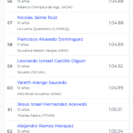
56
1:04.88
12
años
Alberca Olimpica de Ags.
(
AOA
)
Nicolas
Jaime Ruiz
57
1:04.88
12
años
La Loma Queretaro
(
LOMAQ
)
Francisco
Alvarado Dominguez
58
1:04.89
11
años
Acuatica Nelson Vargas
(
ANV
)
Leonardo Ismael
Castillo Olguin
59
1:04.92
12
años
Scualos
(
SCUAL
)
Yareth
Arango Saucedo
60
1:04.99
12
años
Alto Nivel Acuatico
(
ANA
)
Jesus Israel
Hernandez Acevedo
61
1:05.01
12
años
Titanes Alpha
(
TITAN
)
Alejandro
Ramos Marquez
62
1:05.04
12
años