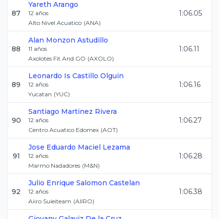
Yareth
Arango
87
1:06.05
12
años
Alto Nivel Acuatico
(
ANA
)
Alan
Monzon Astudillo
88
1:06.11
11
años
Axolotes Fit And GO
(
AXOLO
)
Leonardo Is
Castillo Olguin
89
1:06.16
12
años
Yucatan
(
YUC
)
Santiago
Martinez Rivera
90
1:06.27
12
años
Centro Acuatico Edomex
(
AOT
)
Jose Eduardo
Maciel Lezama
91
1:06.28
12
años
Marmo Nadadores
(
M&N
)
Julio Enrique
Salomon Castelan
92
1:06.38
12
años
Aiiro Suieiteam
(
AIIRO
)
Giovany
Galaviz De la Cruz