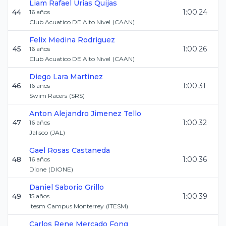
Liam Rafael
Urias Quijas
44
1:00.24
16
años
Club Acuatico DE Alto Nivel
(
CAAN
)
Felix
Medina Rodriguez
45
1:00.26
16
años
Club Acuatico DE Alto Nivel
(
CAAN
)
Diego
Lara Martinez
46
1:00.31
16
años
Swim Racers
(
SRS
)
Anton Alejandro
Jimenez Tello
47
1:00.32
16
años
Jalisco
(
JAL
)
Gael
Rosas Castaneda
48
1:00.36
16
años
Dione
(
DIONE
)
Daniel
Saborio Grillo
49
1:00.39
15
años
Itesm Campus Monterrey
(
ITESM
)
Carlos Rene
Mercado Fong