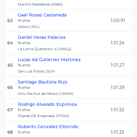
Marmo Nadadores
(
M&N
)
Gael
Rosas Castaneda
63
1:00.91
16
años
Jalisco
(
JAL
)
Daniel
Heras Palacios
64
1:01.24
16
años
La Loma Queretaro
(
LOMAQ
)
Lucas Ad
Gutierrez Martinez
65
1:01.27
16
años
San Luis Potosi
(
SLP
)
Santiago
Bautista Ruiz
66
1:01.29
16
años
Univ Nal Aut de Mexico
(
UNAM
)
Rodrigo
Alvarado Espinosa
67
1:01.32
15
años
Titanes DE Ensenada
(
TITAN
)
Roberto
Gonzalez Elizondo
68
1:01.33
15
años