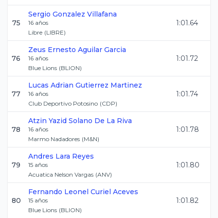
Sergio
Gonzalez Villafana
75
1:01.64
16
años
Libre
(
LIBRE
)
Zeus Ernesto
Aguilar Garcia
76
1:01.72
16
años
Blue Lions
(
BLION
)
Lucas Adrian
Gutierrez Martinez
77
1:01.74
16
años
Club Deportivo Potosino
(
CDP
)
Atzin Yazid
Solano De La Riva
78
1:01.78
16
años
Marmo Nadadores
(
M&N
)
Andres
Lara Reyes
79
1:01.80
15
años
Acuatica Nelson Vargas
(
ANV
)
Fernando Leonel
Curiel Aceves
80
1:01.82
15
años
Blue Lions
(
BLION
)