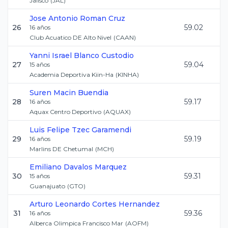
Jalisco
(
JAL
)
Jose Antonio
Roman Cruz
26
59.02
16
años
Club Acuatico DE Alto Nivel
(
CAAN
)
Yanni Israel
Blanco Custodio
27
59.04
15
años
Academia Deportiva Kiin-Ha
(
KINHA
)
Suren
Macin Buendia
28
59.17
16
años
Aquax Centro Deportivo
(
AQUAX
)
Luis Felipe
Tzec Garamendi
29
59.19
16
años
Marlins DE Chetumal
(
MCH
)
Emiliano
Davalos Marquez
30
59.31
15
años
Guanajuato
(
GTO
)
Arturo Leonardo
Cortes Hernandez
31
59.36
16
años
Alberca Olimpica Francisco Mar
(
AOFM
)