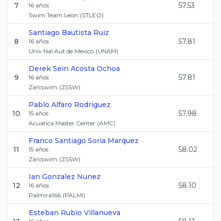
7
57.53
16
años
Swim Team Leon
(
STLEO
)
Santiago
Bautista Ruiz
8
57.81
16
años
Univ Nal Aut de Mexico
(
UNAM
)
Derek Sein
Acosta Ochoa
9
57.81
16
años
Zarcswim
(
ZSSW
)
Pablo
Alfaro Rodriguez
10
57.98
15
años
Acuatica Master Center
(
AMC
)
Franco Santiago
Soria Marquez
11
58.02
15
años
Zarcswim
(
ZSSW
)
Ian
Gonzalez Nunez
12
58.10
16
años
Palmira166
(
PALMI
)
Esteban
Rubio Villanueva