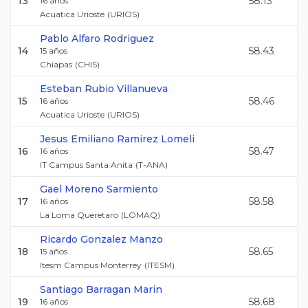
13
58.13
16
años
Acuatica Urioste
(
URIOS
)
Pablo
Alfaro Rodriguez
14
58.43
15
años
Chiapas
(
CHIS
)
Esteban
Rubio Villanueva
15
58.46
16
años
Acuatica Urioste
(
URIOS
)
Jesus Emiliano
Ramirez Lomeli
16
58.47
16
años
IT Campus Santa Anita
(
T-ANA
)
Gael
Moreno Sarmiento
17
58.58
16
años
La Loma Queretaro
(
LOMAQ
)
Ricardo
Gonzalez Manzo
18
58.65
15
años
Itesm Campus Monterrey
(
ITESM
)
Santiago
Barragan Marin
19
58.68
16
años