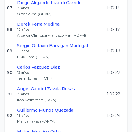
Diego Alejando
Lizardi Garrido
87
1:02.13
15
años
Orcas Akm
(
ORKM
)
Derek
Ferra Medina
88
1:02.17
16
años
Alberca Olimpica Francisco Mar
(
AOFM
)
Sergio Octavio
Barragan Madrigal
89
1:02.18
16
años
Blue Lions
(
BLION
)
Carlos
Vazquez Diaz
90
1:02.22
15
años
Team Torres
(
TTORR
)
Angel Gabriel
Zavala Rosas
91
1:02.22
15
años
Iron Swimmers
(
IRON
)
Guillermo
Munoz Quezada
92
1:02.24
16
años
Mantarrayas
(
MANTA
)
Mateo
Mendez Ortiz