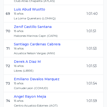
Club Atlas Chapalita
(
ATLAS
)
Luis
Abud Wuotto
69
1:01.40
15
años
La Loma Queretaro
(
LOMAQ
)
Zenif
Castillo Santana
70
1:01.51
15
años
Halcones Marinos Capn
(
CAPN
)
Santiago
Cardenas Cabrera
71
1:01.53
16
años
Acuatica Nelson Vargas
(
ANV
)
Derek A
Diaz M
72
1:01.53
16
años
Libres
(
LIBRE
)
Emiliano
Davalos Marquez
73
1:01.54
15
años
Comude Leon
(
COMUD
)
Angel
Rayon Mejia
74
1:01.59
15
años
Centro Acuatico Edomex
(
AOT
)