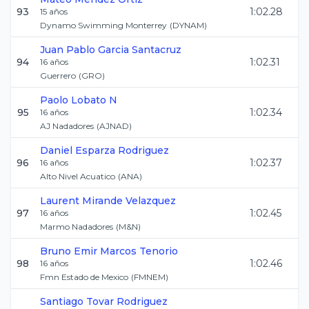
93
1:02.28
15
años
Dynamo Swimming Monterrey
(
DYNAM
)
Juan Pablo
Garcia Santacruz
94
1:02.31
16
años
Guerrero
(
GRO
)
Paolo
Lobato N
95
1:02.34
16
años
AJ Nadadores
(
AJNAD
)
Daniel
Esparza Rodriguez
96
1:02.37
16
años
Alto Nivel Acuatico
(
ANA
)
Laurent
Mirande Velazquez
97
1:02.45
16
años
Marmo Nadadores
(
M&N
)
Bruno Emir
Marcos Tenorio
98
1:02.46
16
años
Fmn Estado de Mexico
(
FMNEM
)
Santiago
Tovar Rodriguez