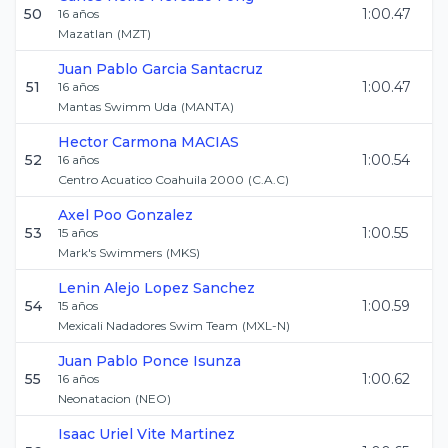
50
1:00.47
16
años
Mazatlan
(
MZT
)
Juan Pablo
Garcia Santacruz
51
1:00.47
16
años
Mantas Swimm Uda
(
MANTA
)
Hector
Carmona MACIAS
52
1:00.54
16
años
Centro Acuatico Coahuila 2000
(
C.A.C
)
Axel
Poo Gonzalez
53
1:00.55
15
años
Mark's Swimmers
(
MKS
)
Lenin Alejo
Lopez Sanchez
54
1:00.59
15
años
Mexicali Nadadores Swim Team
(
MXL-N
)
Juan Pablo
Ponce Isunza
55
1:00.62
16
años
Neonatacion
(
NEO
)
Isaac Uriel
Vite Martinez