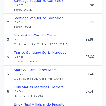
Santiago
Vaquerizo Gonzalez
1
56.48
16
años
Tigres
(
UANL
)
Santiago
Vaquerizo Gonzalez
2
56.85
16
años
Tigres
(
UANL
)
Justin Alan
Carrillo Cortez
3
56.95
16
años
Centro Acuatico Coahuila 2000
(
C.A.C
)
Franco Santiago
Soria Marquez
4
57.05
15
años
Zarcswim
(
ZSSW
)
Matt William
Flores Mora
5
57.46
15
años
Club Acuatico DE Alto Nivel
(
CAAN
)
Luis Matias
Martinez Herrera
6
57.51
15
años
Barracudas
(
BARRA
)
Erick Raul
Villalpando Frausto