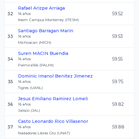
Rafael
Arizpe Arriaga
32
59.52
16
años
Itesm Campus Monterrey
(
ITESM
)
Santiago
Barragan Marin
33
59.53
16
años
Michoacan
(
MICH
)
Suren
MACIN Buendia
34
59.55
16
años
Palmira166
(
PALMI
)
Dominic Imanol
Benitez Jimenez
35
59.75
16
años
Tigres
(
UANL
)
Jesus Emiliano
Ramirez Lomeli
36
59.82
16
años
Jalisco
(
JAL
)
Casto Leonardo
Rico Villasenor
37
59.88
16
años
Nadadores Libres Gto
(
UNAT
)