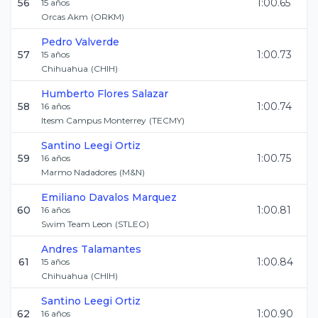
56
1:00.65
15
años
Orcas Akm
(
ORKM
)
Pedro
Valverde
57
1:00.73
15
años
Chihuahua
(
CHIH
)
Humberto
Flores Salazar
58
1:00.74
16
años
Itesm Campus Monterrey
(
TECMY
)
Santino
Leegi Ortiz
59
1:00.75
16
años
Marmo Nadadores
(
M&N
)
Emiliano
Davalos Marquez
60
1:00.81
16
años
Swim Team Leon
(
STLEO
)
Andres
Talamantes
61
1:00.84
15
años
Chihuahua
(
CHIH
)
Santino
Leegi Ortiz
62
1:00.90
16
años