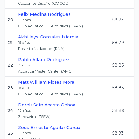
Cocodrilos Cecufid
(
COCOD
)
Felix
Medina Rodriguez
20
58.73
16
años
Club Acuatico DE Alto Nivel
(
CAAN
)
Akhilleys
Gonzalez Isiordia
21
58.79
15
años
Rosarito Nadadores
(
RNA
)
Pablo
Alfaro Rodriguez
22
58.85
15
años
Acuatica Master Center
(
AMC
)
Matt William
Flores Mora
23
58.85
15
años
Club Acuatico DE Alto Nivel
(
CAAN
)
Derek Sein
Acosta Ochoa
24
58.89
16
años
Zarcswim
(
ZSSW
)
Zeus Ernesto
Aguilar Garcia
25
58.93
16
años