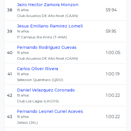
Jairo Hector
Zamora Monzon
38
59.94
15
años
Club Acuatico DE Alto Nivel
(
CAAN
)
Jesus Emiliano
Ramirez Lomeli
39
59.95
16
años
IT Campus Sta Anita
(
T-ANA
)
Fernando
Rodriguez Cuevas
40
1:00.05
15
años
Club Acuatico DE Alto Nivel
(
CAAN
)
Carlos Oliver
Rivera
41
1:00.19
15
años
Seleccion Queretaro
(
QRO
)
Daniel
Velazquez Coronado
42
1:00.22
15
años
Club Los Lagos
(
LAGOS
)
Fernando Leonel
Curiel Aceves
43
1:00.22
15
años
Jalisco
(
JAL
)