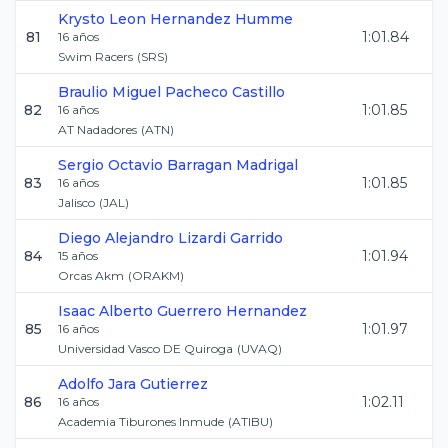
Krysto Leon
Hernandez Humme
81
1:01.84
16
años
Swim Racers
(
SRS
)
Braulio Miguel
Pacheco Castillo
82
1:01.85
16
años
AT Nadadores
(
ATN
)
Sergio Octavio
Barragan Madrigal
83
1:01.85
16
años
Jalisco
(
JAL
)
Diego Alejandro
Lizardi Garrido
84
1:01.94
15
años
Orcas Akm
(
ORAKM
)
Isaac Alberto
Guerrero Hernandez
85
1:01.97
16
años
Universidad Vasco DE Quiroga
(
UVAQ
)
Adolfo
Jara Gutierrez
86
1:02.11
16
años
Academia Tiburones Inmude
(
ATIBU
)