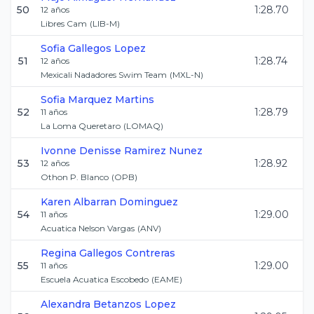
50
1:28.70
12
años
Libres Cam
(
LIB-M
)
Sofia
Gallegos Lopez
51
1:28.74
12
años
Mexicali Nadadores Swim Team
(
MXL-N
)
Sofia
Marquez Martins
52
1:28.79
11
años
La Loma Queretaro
(
LOMAQ
)
Ivonne Denisse
Ramirez Nunez
53
1:28.92
12
años
Othon P. Blanco
(
OPB
)
Karen
Albarran Dominguez
54
1:29.00
11
años
Acuatica Nelson Vargas
(
ANV
)
Regina
Gallegos Contreras
55
1:29.00
11
años
Escuela Acuatica Escobedo
(
EAME
)
Alexandra
Betanzos Lopez