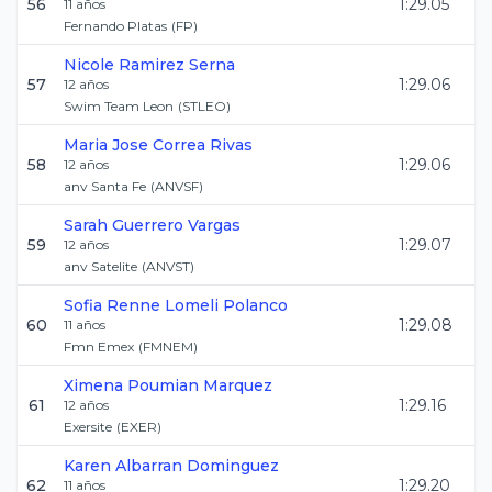
56
1:29.05
11
años
Fernando Platas
(
FP
)
Nicole
Ramirez Serna
57
1:29.06
12
años
Swim Team Leon
(
STLEO
)
Maria Jose
Correa Rivas
58
1:29.06
12
años
anv Santa Fe
(
ANVSF
)
Sarah
Guerrero Vargas
59
1:29.07
12
años
anv Satelite
(
ANVST
)
Sofia Renne
Lomeli Polanco
60
1:29.08
11
años
Fmn Emex
(
FMNEM
)
Ximena
Poumian Marquez
61
1:29.16
12
años
Exersite
(
EXER
)
Karen
Albarran Dominguez
62
1:29.20
11
años