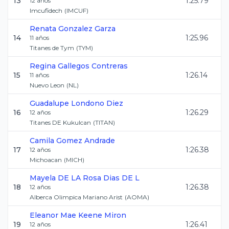
13
1:25.79
12
años
Imcufidech
(
IMCUF
)
Renata
Gonzalez Garza
14
1:25.96
11
años
Titanes de Tym
(
TYM
)
Regina
Gallegos Contreras
15
1:26.14
11
años
Nuevo Leon
(
NL
)
Guadalupe
Londono Diez
16
1:26.29
12
años
Titanes DE Kukulcan
(
TITAN
)
Camila
Gomez Andrade
17
1:26.38
12
años
Michoacan
(
MICH
)
Mayela
DE LA Rosa Dias DE L
18
1:26.38
12
años
Alberca Olimpica Mariano Arist
(
AOMA
)
Eleanor Mae
Keene Miron
19
1:26.41
12
años