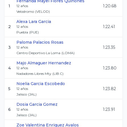
Fernanda Mayel
Flores Quinones
1
1:20.68
12
años
Velodromo
(
VELOD
)
Alexa
Lara Garcia
2
1:22.41
12
años
Puebla
(
PUE
)
Paloma
Palacios Rosas
3
1:23.35
12
años
Centro Deportivo La Loma
(
LOMA
)
Majo
Almaguer Hernandez
4
1:23.80
12
años
Nadadores Libres Mty
(
LIB.C
)
Noelia
Garcia Escobedo
5
1:23.82
12
años
Jalisco
(
JAL
)
Dosia
Garcia Gomez
6
1:23.91
12
años
Jalisco
(
JAL
)
Zoe Valentina
Enriquez Avalos