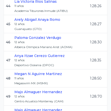
Lia Victoria
Rios Salinas
44
1:28.26
11
años
Academia Tiburones Inmude
(
ATIBU
)
Arely Abigail
Anaya Romo
45
1:28.27
12
años
Guanajuato
(
GTO
)
Paloma
Gonzalez Verdugo
46
1:28.30
12
años
Alberca Olimpica Mariano Arist
(
AOMA
)
Anya Itzae
Cerezo Gutierrez
47
1:28.35
12
años
Deportivo Oceania
(
DPOC
)
Megan N
Aguirre Martinez
48
1:28.50
11
años
Megaswim MX
(
MSMX
)
Majo
Almaguer Hernandez
49
1:28.70
12
años
Centro Acuatico Monterrey
(
CAM
)
Majo
Almaguer Hernandez