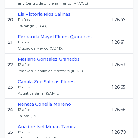
anv Centro de Entrenamiento
(
ANVCE
)
Lia Victoria
Rios Salinas
20
1:26.47
11
años
Durango
(
DGO
)
Fernanda Mayel
Flores Quinones
21
1:26.61
11
años
Ciudad de Mexico
(
CDMX
)
Mariana
Gonzalez Granados
22
1:26.63
12
años
Instituto Irlandes de Monterre
(
IRISH
)
Camila Zoe
Salinas Flores
23
1:26.65
12
años
Acuatica Samil
(
SAMIL
)
Renata
Gonella Moreno
24
1:26.66
12
años
Jalisco
(
JAL
)
Ariadne Isel
Moran Tamez
25
1:26.79
12
años