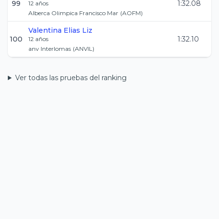
99
1:32.08
12
años
Alberca Olimpica Francisco Mar
(
AOFM
)
Valentina
Elias Liz
100
1:32.10
12
años
anv Interlomas
(
ANVIL
)
Ver todas las pruebas del ranking