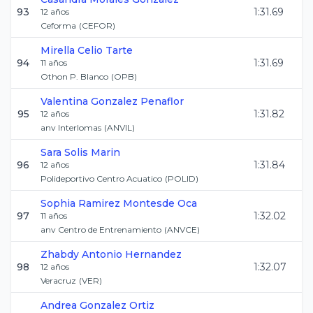
93
1:31.69
12
años
Ceforma
(
CEFOR
)
Mirella
Celio Tarte
94
1:31.69
11
años
Othon P. Blanco
(
OPB
)
Valentina
Gonzalez Penaflor
95
1:31.82
12
años
anv Interlomas
(
ANVIL
)
Sara
Solis Marin
96
1:31.84
12
años
Polideportivo Centro Acuatico
(
POLID
)
Sophia
Ramirez Montesde Oca
97
1:32.02
11
años
anv Centro de Entrenamiento
(
ANVCE
)
Zhabdy
Antonio Hernandez
98
1:32.07
12
años
Veracruz
(
VER
)
Andrea
Gonzalez Ortiz