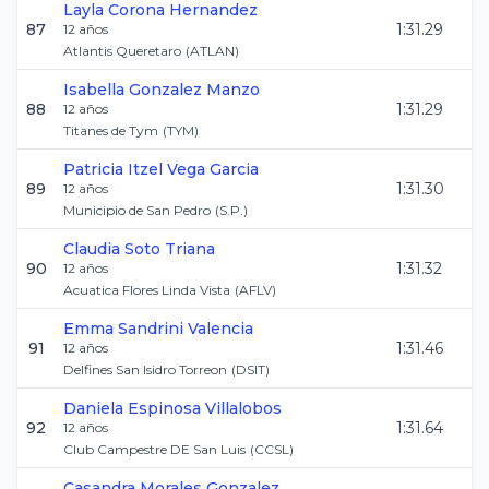
Layla
Corona Hernandez
87
1:31.29
12
años
Atlantis Queretaro
(
ATLAN
)
Isabella
Gonzalez Manzo
88
1:31.29
12
años
Titanes de Tym
(
TYM
)
Patricia Itzel
Vega Garcia
89
1:31.30
12
años
Municipio de San Pedro
(
S.P.
)
Claudia
Soto Triana
90
1:31.32
12
años
Acuatica Flores Linda Vista
(
AFLV
)
Emma
Sandrini Valencia
91
1:31.46
12
años
Delfines San Isidro Torreon
(
DSIT
)
Daniela
Espinosa Villalobos
92
1:31.64
12
años
Club Campestre DE San Luis
(
CCSL
)
Casandra
Morales Gonzalez