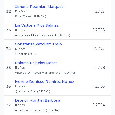
Ximena
Poumian Marquez
32
1:27.65
12
años
Fmn Emex
(
FMNEM
)
Lia Victoria
Rios Salinas
33
1:27.68
11
años
Academia Tiburones Inmude
(
ATIBU
)
Constanza
Vazquez Trejo
34
1:27.72
12
años
Yucatan
(
YUC
)
Paloma
Palacios Rosas
35
1:27.78
11
años
Alberca Olimpica Mariano Arist
(
AOMA
)
Ivonne Denisse
Ramirez Nunez
36
1:27.83
12
años
Quintana Roo
(
QROO
)
Leonor
Montiel Barbosa
37
1:27.94
11
años
Acuatica Hernandez
(
HERNA
)