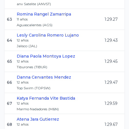
anv Satelite
(
ANVST
)
Romina
Rangel Zamarripa
63
1:29.27
11
años
Aguascalientes
(
AGS
)
Lesly Carolina
Romero Lujano
64
1:29.43
12
años
Jalisco
(
JAL
)
Diana Paola
Montoya Lopez
65
1:29.45
12
años
Tiburones
(
TIBUR
)
Danna
Cervantes Mendez
66
1:29.47
12
años
Top Swim
(
TOPSW
)
Katya Fernanda
Vite Bastida
67
1:29.59
12
años
Marmo Nadadores
(
M&N
)
Atena
Jara Gutierrez
68
1:29.67
12
años