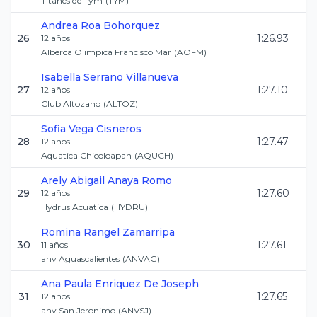
Titanes de Tym
(
TYM
)
Andrea
Roa Bohorquez
26
1:26.93
12
años
Alberca Olimpica Francisco Mar
(
AOFM
)
Isabella
Serrano Villanueva
27
1:27.10
12
años
Club Altozano
(
ALTOZ
)
Sofia
Vega Cisneros
28
1:27.47
12
años
Aquatica Chicoloapan
(
AQUCH
)
Arely Abigail
Anaya Romo
29
1:27.60
12
años
Hydrus Acuatica
(
HYDRU
)
Romina
Rangel Zamarripa
30
1:27.61
11
años
anv Aguascalientes
(
ANVAG
)
Ana Paula
Enriquez De Joseph
31
1:27.65
12
años
anv San Jeronimo
(
ANVSJ
)