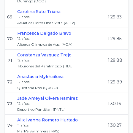
Durango
(
DGO
)
Carolina
Soto Triana
69
1:29.83
12
años
Acuatica Flores Linda Vista
(
AFLV
)
Francesca
Delgado Bravo
70
1:29.85
12
años
Alberca Olimpica de Ags.
(
AOA
)
Constanza
Vazquez Trejo
71
1:29.88
12
años
Tiburones del Paralimpico
(
TIBU
)
Anastasia
Mykhailova
72
1:29.89
12
años
Quintana Roo
(
QROO
)
Jade Ameyal
Olvera Ramirez
73
1:30.16
12
años
Deportivo Pantitlan
(
PNTLI
)
Alix Ivanna
Romero Hurtado
74
1:30.27
11
años
Mark's Swimmers
(
MKS
)