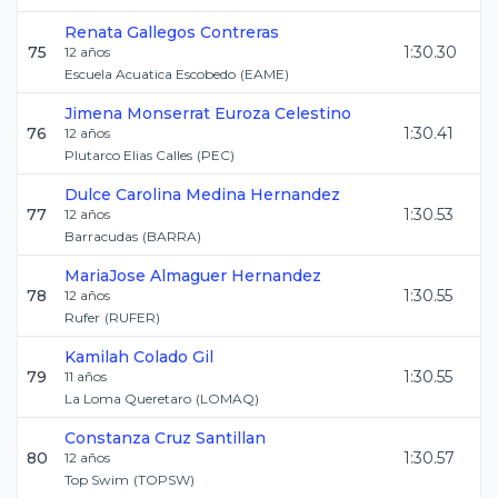
Renata
Gallegos Contreras
75
1:30.30
12
años
Escuela Acuatica Escobedo
(
EAME
)
Jimena Monserrat
Euroza Celestino
76
1:30.41
12
años
Plutarco Elias Calles
(
PEC
)
Dulce Carolina
Medina Hernandez
77
1:30.53
12
años
Barracudas
(
BARRA
)
MariaJose
Almaguer Hernandez
78
1:30.55
12
años
Rufer
(
RUFER
)
Kamilah
Colado Gil
79
1:30.55
11
años
La Loma Queretaro
(
LOMAQ
)
Constanza
Cruz Santillan
80
1:30.57
12
años
Top Swim
(
TOPSW
)