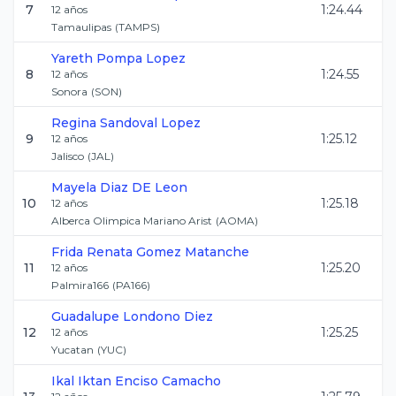
7
1:24.44
12
años
Tamaulipas
(
TAMPS
)
Yareth
Pompa Lopez
8
1:24.55
12
años
Sonora
(
SON
)
Regina
Sandoval Lopez
9
1:25.12
12
años
Jalisco
(
JAL
)
Mayela
Diaz DE Leon
10
1:25.18
12
años
Alberca Olimpica Mariano Arist
(
AOMA
)
Frida Renata
Gomez Matanche
11
1:25.20
12
años
Palmira166
(
PA166
)
Guadalupe
Londono Diez
12
1:25.25
12
años
Yucatan
(
YUC
)
Ikal Iktan
Enciso Camacho