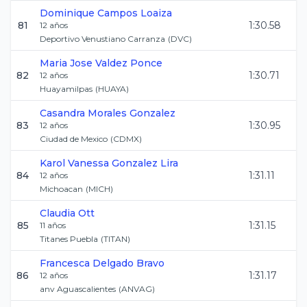
Dominique
Campos Loaiza
81
1:30.58
12
años
Deportivo Venustiano Carranza
(
DVC
)
Maria Jose
Valdez Ponce
82
1:30.71
12
años
Huayamilpas
(
HUAYA
)
Casandra
Morales Gonzalez
83
1:30.95
12
años
Ciudad de Mexico
(
CDMX
)
Karol Vanessa
Gonzalez Lira
84
1:31.11
12
años
Michoacan
(
MICH
)
Claudia
Ott
85
1:31.15
11
años
Titanes Puebla
(
TITAN
)
Francesca
Delgado Bravo
86
1:31.17
12
años
anv Aguascalientes
(
ANVAG
)