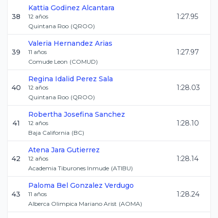
Kattia
Godinez Alcantara
38
1:27.95
12
años
Quintana Roo
(
QROO
)
Valeria
Hernandez Arias
39
1:27.97
11
años
Comude Leon
(
COMUD
)
Regina Idalid
Perez Sala
40
1:28.03
12
años
Quintana Roo
(
QROO
)
Robertha Josefina
Sanchez
41
1:28.10
12
años
Baja California
(
BC
)
Atena
Jara Gutierrez
42
1:28.14
12
años
Academia Tiburones Inmude
(
ATIBU
)
Paloma Bel
Gonzalez Verdugo
43
1:28.24
11
años
Alberca Olimpica Mariano Arist
(
AOMA
)