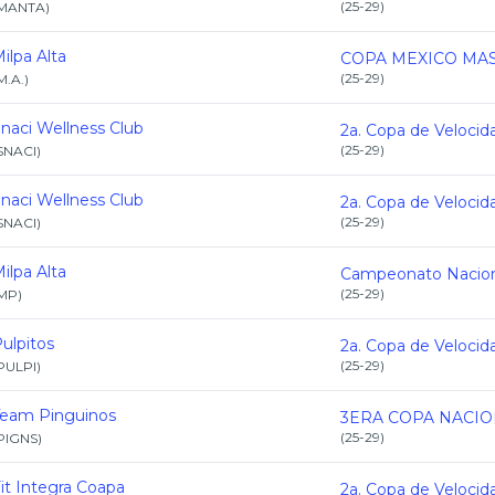
(
25-29
)
MANTA
)
ilpa Alta
(
25-29
)
M.A.
)
naci Wellness Club
(
25-29
)
SNACI
)
naci Wellness Club
(
25-29
)
SNACI
)
ilpa Alta
(
25-29
)
MP
)
ulpitos
(
25-29
)
PULPI
)
Team Pinguinos
(
25-29
)
PIGNS
)
it Integra Coapa