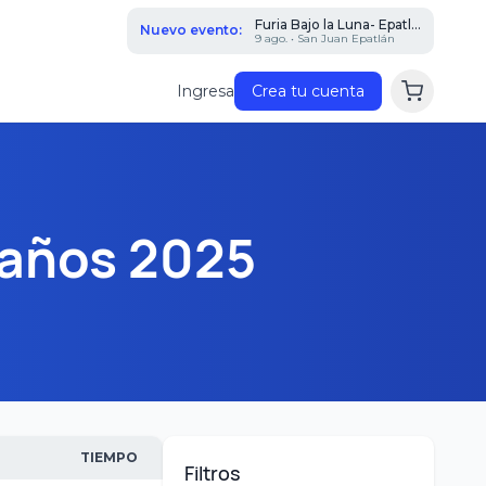
Furia Bajo la Luna- Epatl...
Nuevo evento:
9 ago. • San Juan Epatlán
Ingresa
Crea tu cuenta
años 2025
TIEMPO
Filtros