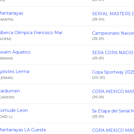
antarrayas
(
25-34
)
MANTA
)
lberca Olimpica Francisco Mar
(
25-29
)
AOFM
)
swam Aquatics
(
25-29
)
ISWAM
)
jolotes Lerma
Copa Sportway 202
(
20-29
)
LERMA
)
Cardumen
(
25-29
)
CARDM
)
Comude Leon
(
25-29
)
CMD-L
)
antarrayas LA Cuesta