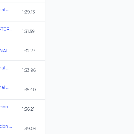
Campeonato Nacional Master C.C. 2025
1:29.13
COPA MEXICO MASTERS C.C.
1:31.59
3ERA COPA NACIONAL VALVIDUB CDMX 2025
1:32.73
Campeonato Nacional Master C.C. 2025
1:33.96
Campeonato Nacional Master C.C. 2025
1:35.40
3er.Torneo de Invitacion Master C.C. 2025
1:36.21
3er.Torneo de Invitacion Master C.C. 2025
1:39.04