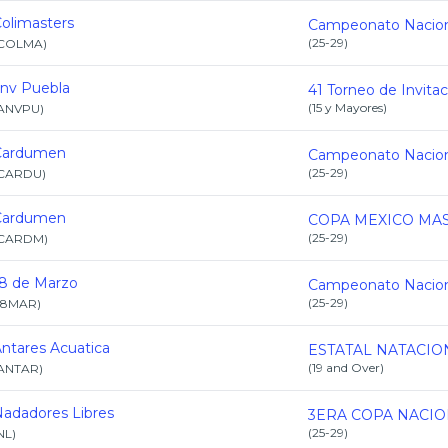
olimasters
(
25-29
)
COLMA
)
nv Puebla
(
15 y Mayores
)
ANVPU
)
Cardumen
(
25-29
)
CARDU
)
Cardumen
(
25-29
)
CARDM
)
8 de Marzo
(
25-29
)
18MAR
)
ntares Acuatica
(
19 and Over
)
ANTAR
)
adadores Libres
(
25-29
)
NL
)