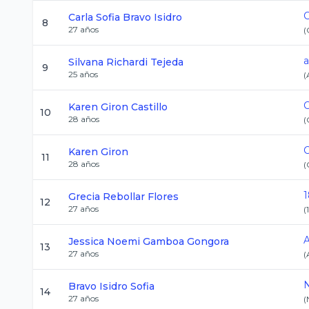
C
Carla Sofia
Bravo Isidro
8
27
años
(
a
Silvana
Richardi Tejeda
9
25
años
(
Karen
Giron Castillo
10
28
años
(
Karen
Giron
11
28
años
(
1
Grecia
Rebollar Flores
12
27
años
(
A
Jessica Noemi
Gamboa Gongora
13
27
años
(
N
Bravo Isidro
Sofia
14
27
años
(