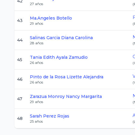
42
27
años
(
F
Ma.Angeles
Botello
43
29
años
(
N
Salinas Garcia
Diana Carolina
44
28
años
(
C
Tania Edith
Ayala Zamudio
45
26
años
(
V
Pinto de la Rosa
Lizette Alejandra
46
26
años
(
N
Zarazua Monroy
Nancy Margarita
47
29
años
(
A
Sarah
Perez Rojas
48
25
años
(