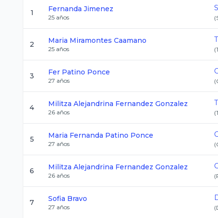
S
Fernanda
Jimenez
1
25
años
(
Maria
Miramontes Caamano
2
25
años
(
Fer
Patino Ponce
3
27
años
(
Militza Alejandrina
Fernandez Gonzalez
4
26
años
(
Maria Fernanda
Patino Ponce
5
27
años
(
C
Militza Alejandrina
Fernandez Gonzalez
6
26
años
(
D
Sofia
Bravo
7
27
años
(