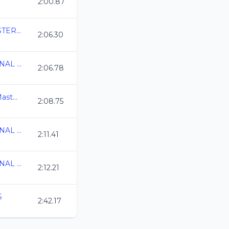
2:00.87
COPA MEXICO MASTERS C.C.
2:06.30
3ERA COPA NACIONAL VALVIDUB CDMX 2025
2:06.78
5a Etapa del Serial Master Guanajuato 25
2:08.75
3ERA COPA NACIONAL VALVIDUB CDMX 2025
2:11.41
3ERA COPA NACIONAL VALVIDUB CDMX 2025
2:12.21
5
2:42.17