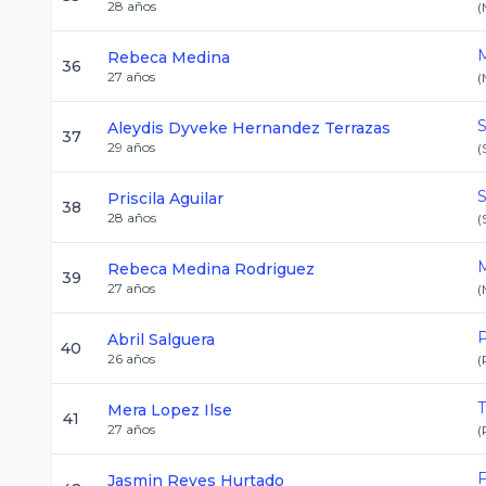
28
años
(
M
Rebeca
Medina
36
27
años
(
S
Aleydis Dyveke
Hernandez Terrazas
37
29
años
(
S
Priscila
Aguilar
38
28
años
(
M
Rebeca
Medina Rodriguez
39
27
años
(
P
Abril
Salguera
40
26
años
(
Mera Lopez
Ilse
41
27
años
(
F
Jasmin
Reyes Hurtado