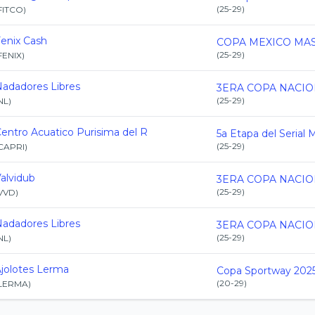
(
25-29
)
FITCO
)
enix Cash
(
25-29
)
FENIX
)
adadores Libres
(
25-29
)
NL
)
entro Acuatico Purisima del R
(
25-29
)
CAPRI
)
alvidub
(
25-29
)
VVD
)
adadores Libres
(
25-29
)
NL
)
jolotes Lerma
Copa Sportway 202
(
20-29
)
LERMA
)