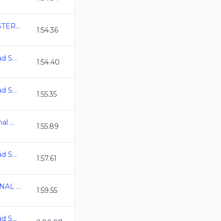
COPA MEXICO MASTERS C.C.
1:54.36
2a. Copa de Velocidad Swim Master C.C. 2025
1:54.40
2a. Copa de Velocidad Swim Master C.C. 2025
1:55.35
Campeonato Nacional Master C.C. 2025
1:55.89
2a. Copa de Velocidad Swim Master C.C. 2025
1:57.61
3ERA COPA NACIONAL VALVIDUB CDMX 2025
1:59.55
2a. Copa de Velocidad Swim Master C.C. 2025