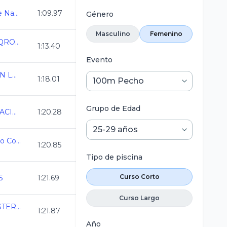
Abierto Mexicano de Natacion 2025
1:09.97
Género
Masculino
Femenino
Copa Internacional QRO2025 CC
1:13.40
Evento
COPA DE NATACION LA LOMA CURSO CORTO 2025
1:18.01
Grupo de Edad
XLIII COPA DE NATACION Infantil y Juvenil C
1:20.28
XVIII Copa CDI Curso Corto 20-21sep 2025
1:20.85
Tipo de piscina
Curso Corto
5
1:21.69
Curso Largo
COPA MEXICO MASTERS C.C.
1:21.87
Año