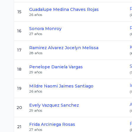
P
Guadalupe Medina
Chaves Rojas
15
26
años
(
P
Sonora
Monroy
16
27
años
(
Ramirez Alvarez
Jocelyn Melissa
17
28
años
(
S
Penelope Daniela
Vargas
18
29
años
(
I
Mildre Naomi
Jaimes Santiago
19
26
años
(
A
Evely
Vazquez Sanchez
20
29
años
(
F
Frida
Arciniega Rosas
21
27
años
(