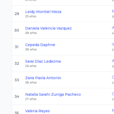
M
Leidy
Montiel Meza
29
25
años
(
A
Daniela
Valencia Vazquez
30
28
años
(
!
Cepeda
Daphne
31
28
años
(
A
Sarai
Diaz Ledezma
32
26
años
(
Zaira Paola
Antonio
33
28
años
(
Natalia Sarahi
Zuniga Pacheco
34
27
años
(
M
Valeria
Reyes
35