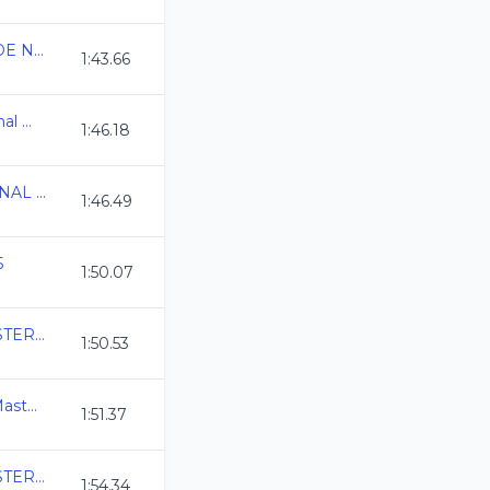
SERIAL MASTERS DE NATACION DE LA LAGUNA 2025
1:43.66
Campeonato Nacional Master C.C. 2025
1:46.18
3ERA COPA NACIONAL VALVIDUB CDMX 2025
1:46.49
5
1:50.07
COPA MEXICO MASTERS C.C.
1:50.53
5a Etapa del Serial Master Guanajuato 25
1:51.37
COPA MEXICO MASTERS C.C.
1:54.34