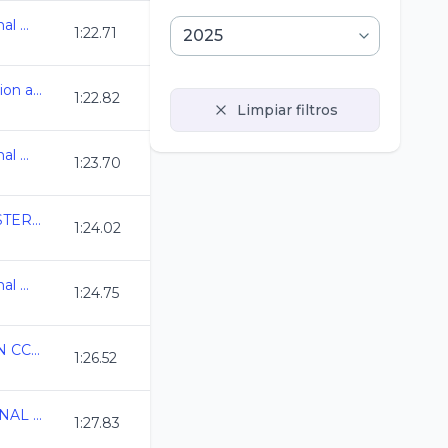
Campeonato Nacional Master C.C. 2025
1:22.71
41 Torneo de Invitacion anv
1:22.82
Limpiar filtros
Campeonato Nacional Master C.C. 2025
1:23.70
COPA MEXICO MASTERS C.C.
1:24.02
Campeonato Nacional Master C.C. 2025
1:24.75
ESTATAL NATACION CC YUCATAN 2025
1:26.52
3ERA COPA NACIONAL VALVIDUB CDMX 2025
1:27.83