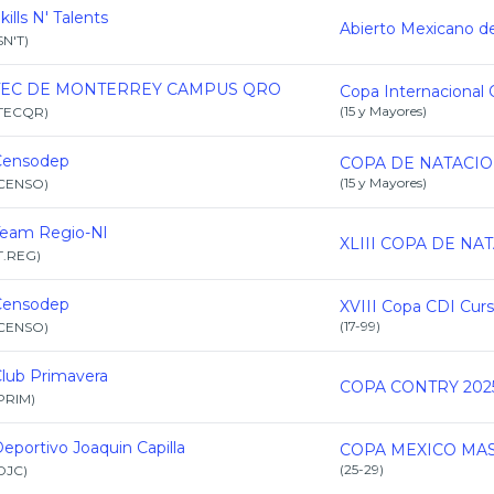
kills N' Talents
SN'T
)
TEC DE MONTERREY CAMPUS QRO
(
15 y Mayores
)
TECQR
)
Censodep
(
15 y Mayores
)
CENSO
)
Team Regio-Nl
T.REG
)
Censodep
(
17-99
)
CENSO
)
lub Primavera
COPA CONTRY 202
PRIM
)
eportivo Joaquin Capilla
(
25-29
)
DJC
)