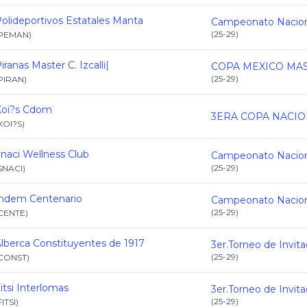
olideportivos Estatales Manta
(
25-29
)
PEMAN
)
iranas Master C. Izcalli|
(
25-29
)
PIRAN
)
Koi?s Cdom
KOI?S
)
naci Wellness Club
(
25-29
)
SNACI
)
ndem Centenario
(
25-29
)
CENTE
)
lberca Constituyentes de 1917
(
25-29
)
CONST
)
itsi Interlomas
(
25-29
)
FITSI
)