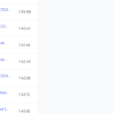
COPA MEXICO MASTERS C.C.
1:39.98
TORNEO DE NATACION MORELOS CURSO CORTO 2025
1:40.41
Campeonato Nacional Master C.C. 2025
1:41.46
Campeonato Nacional Master C.C. 2025
1:42.43
COPA MEXICO MASTERS C.C.
1:42.58
5a Etapa del Serial Master Guanajuato 25
1:43.13
2a. Copa de Velocidad Swim Master C.C. 2025
1:43.65