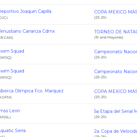
eportivo Joaquin Capilla
(
25-29
)
DJC
)
enustiano Carranza Cdmx
(
19 and Mayores
)
VECAR
)
Swim Squad
(
25-29
)
SWSQ
)
Swim Squad
(
25-29
)
SWSQ
)
lberca Olimpica Fco. Marquez
(
25-29
)
AOFM
)
Imss Leon
(
25-29
)
IMSSL
)
quatic Serra
(
25-29
)
AS
)