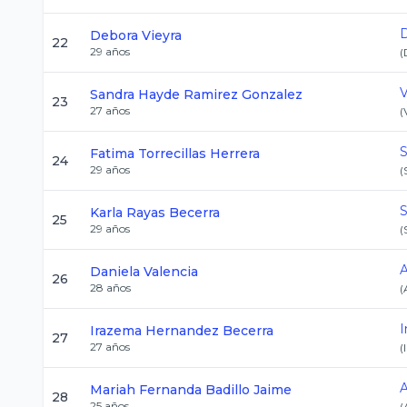
D
Debora
Vieyra
22
29
años
(
V
Sandra Hayde
Ramirez Gonzalez
23
27
años
(
Fatima
Torrecillas Herrera
24
29
años
(
Karla
Rayas Becerra
25
29
años
(
A
Daniela
Valencia
26
28
años
(
Irazema
Hernandez Becerra
27
27
años
(
A
Mariah Fernanda
Badillo Jaime
28
25
años
(