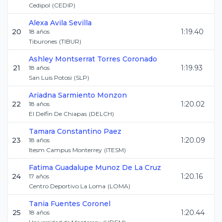
Cedipol
(
CEDIP
)
Alexa
Avila Sevilla
20
1:19.40
18
años
Tiburones
(
TIBUR
)
Ashley Montserrat
Torres Coronado
21
1:19.93
18
años
San Luis Potosi
(
SLP
)
Ariadna
Sarmiento Monzon
22
1:20.02
18
años
El Delfin De Chiapas
(
DELCH
)
Tamara
Constantino Paez
23
1:20.09
18
años
Itesm Campus Monterrey
(
ITESM
)
Fatima Guadalupe
Munoz De La Cruz
24
1:20.16
17
años
Centro Deportivo La Loma
(
LOMA
)
Tania
Fuentes Coronel
25
1:20.44
18
años