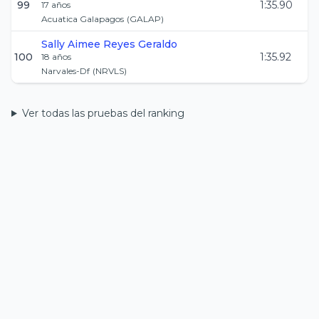
99
1:35.90
17
años
Acuatica Galapagos
(
GALAP
)
Sally Aimee
Reyes Geraldo
100
1:35.92
18
años
Narvales-Df
(
NRVLS
)
Ver todas las pruebas del ranking