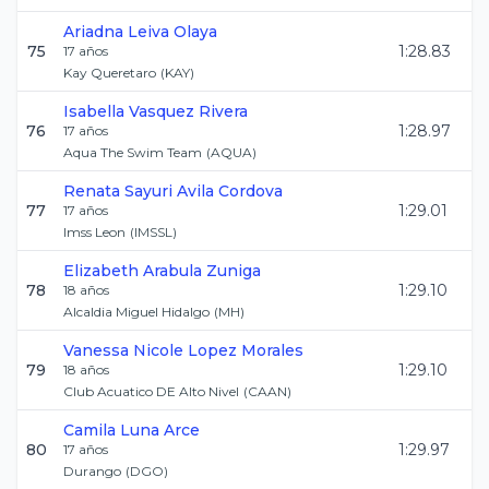
Ariadna
Leiva Olaya
75
1:28.83
17
años
Kay Queretaro
(
KAY
)
Isabella
Vasquez Rivera
76
1:28.97
17
años
Aqua The Swim Team
(
AQUA
)
Renata Sayuri
Avila Cordova
77
1:29.01
17
años
Imss Leon
(
IMSSL
)
Elizabeth
Arabula Zuniga
78
1:29.10
18
años
Alcaldia Miguel Hidalgo
(
MH
)
Vanessa Nicole
Lopez Morales
79
1:29.10
18
años
Club Acuatico DE Alto Nivel
(
CAAN
)
Camila
Luna Arce
80
1:29.97
17
años
Durango
(
DGO
)