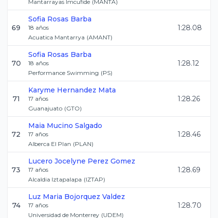
Mantarrayas Imcufide
(
MANTA
)
Sofia
Rosas Barba
69
1:28.08
18
años
Acuatica Mantarrya
(
AMANT
)
Sofia
Rosas Barba
70
1:28.12
18
años
Performance Swimming
(
PS
)
Karyme
Hernandez Mata
71
1:28.26
17
años
Guanajuato
(
GTO
)
Maia
Mucino Salgado
72
1:28.46
17
años
Alberca El Plan
(
PLAN
)
Lucero Jocelyne
Perez Gomez
73
1:28.69
17
años
Alcaldia Iztapalapa
(
IZTAP
)
Luz Maria
Bojorquez Valdez
74
1:28.70
17
años
Universidad de Monterrey
(
UDEM
)