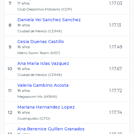
7
1:17.03
17
años
Club Deportivo Potosino
(
CDP
)
Daniela Yei
Sanchez Sanchez
8
1:17.13
18
años
Ciudad de Mexico
(
CDMX
)
Cesia
Duenas Castillo
9
1:17.49
18
años
Metro Swim Team
(
MST
)
Ana Maria
Islas Vazquez
10
1:17.67
18
años
Ciudad de Mexico
(
CDMX
)
Valeria
Gambino Acosta
11
1:17.72
18
años
Megaswim Mx
(
MSMX
)
Mariana
Hernandez Lopez
12
1:17.74
18
años
Guanajuato
(
GTO
)
Ana Berenice
Guillen Granados