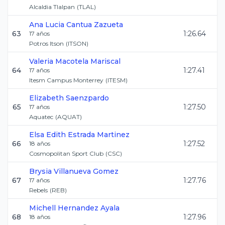
Alcaldia Tlalpan
(
TLAL
)
Ana Lucia
Cantua Zazueta
63
1:26.64
17
años
Potros Itson
(
ITSON
)
Valeria
Macotela Mariscal
64
1:27.41
17
años
Itesm Campus Monterrey
(
ITESM
)
Elizabeth
Saenzpardo
65
1:27.50
17
años
Aquatec
(
AQUAT
)
Elsa Edith
Estrada Martinez
66
1:27.52
18
años
Cosmopolitan Sport Club
(
CSC
)
Brysia
Villanueva Gomez
67
1:27.76
17
años
Rebels
(
REB
)
Michell
Hernandez Ayala
68
1:27.96
18
años