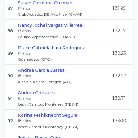
Susan
Carmona Guzman
87
1:31.95
17
años
Club Acuatico DE Alto Nivel
(
CAAN
)
Nancy Ixchel
Vargas Villarreal
88
1:32.17
17
años
Equipo Representativo
(
EUANL
)
Dulce Gabriela
Lara Rodriguez
89
1:32.23
17
años
Guanajuato
(
GTO
)
Andrea
Garcia Juarez
90
1:32.27
18
años
Alcaldia Alvaro Obregon
(
AO
)
Andrea
Gonzalez
91
1:32.71
18
años
Itesm Campus Monterrey
(
ITESM
)
Korine
Mahlknecht Segura
92
1:3300
18
años
Itesm Campus Monterrey
(
ITESM
)
Juilieta
Reyes Cuin