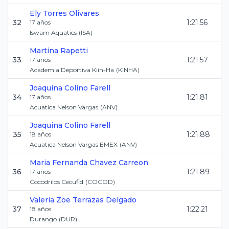
Ely
Torres Olivares
32
1:21.56
17
años
Iswam Aquatics
(
ISA
)
Martina
Rapetti
33
1:21.57
17
años
Academia Deportiva Kiin-Ha
(
KINHA
)
Joaquina
Colino Farell
34
1:21.81
17
años
Acuatica Nelson Vargas
(
ANV
)
Joaquina
Colino Farell
35
1:21.88
18
años
Acuatica Nelson Vargas EMEX
(
ANV
)
Maria Fernanda
Chavez Carreon
36
1:21.89
17
años
Cocodrilos Cecufid
(
COCOD
)
Valeria Zoe
Terrazas Delgado
37
1:22.21
18
años
Durango
(
DUR
)