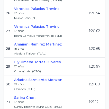
Universidad de Monterrey
(
UDEM
)
Veronica
Palacios Trevino
26
1:20.54
17
años
Nuevo Leon
(
NL
)
Veronica
Palacios Trevino
27
1:20.62
17
años
Itesm Campus Monterrey
(
ITESM
)
Amairani
Ramirez Martinez
28
1:20.65
18
años
Alcaldia Tlalpan
(
TLAL
)
Ely Jimena
Torres Olivares
29
1:20.97
17
años
Guanajuato
(
GTO
)
Ariadna
Sarmiento Monzon
30
1:21.00
18
años
Chiapas
(
CHIS
)
Sarina
Chen
31
1:21.12
17
años
Surrey Knights Swim Club
(
SKSC
)