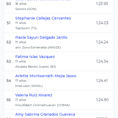
50
1:23.93
18
años
Sonora
(
SON
)
Stephanie
Callejas Cervantes
51
1:24.03
17
años
TopSwim
(
TS
)
Paola Sayuri
Delgado Jarillo
52
1:24.24
17
años
anv Zona Esmeralda
(
ANVZE
)
Fatima
Islas Vazquez
53
1:24.34
17
años
Alcaldia Benito Juarez
(
BJ
)
Arlette Montserrath
Mejia Jasso
54
1:24.41
17
años
Imss Leon
(
IMSSL
)
Valeria
Ruiz Alvarez
55
1:24.90
17
años
Imcufidech Chimalhuacan
(
CHIMA
)
Amy Sabrina
Granados Guereca