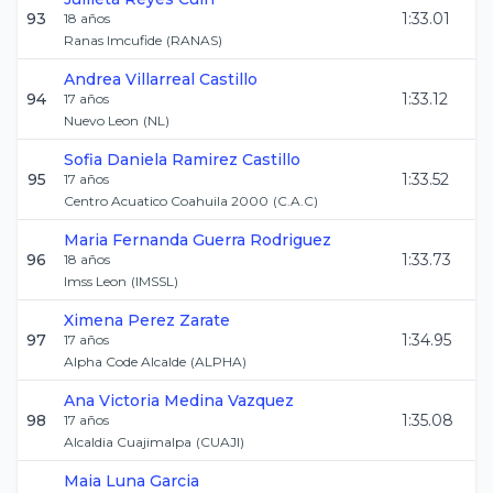
93
1:33.01
18
años
Ranas Imcufide
(
RANAS
)
Andrea
Villarreal Castillo
94
1:33.12
17
años
Nuevo Leon
(
NL
)
Sofia Daniela
Ramirez Castillo
95
1:33.52
17
años
Centro Acuatico Coahuila 2000
(
C.A.C
)
Maria Fernanda
Guerra Rodriguez
96
1:33.73
18
años
Imss Leon
(
IMSSL
)
Ximena
Perez Zarate
97
1:34.95
17
años
Alpha Code Alcalde
(
ALPHA
)
Ana Victoria
Medina Vazquez
98
1:35.08
17
años
Alcaldia Cuajimalpa
(
CUAJI
)
Maia
Luna Garcia