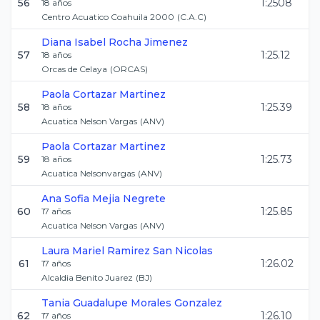
56
1:2508
18
años
Centro Acuatico Coahuila 2000
(
C.A.C
)
Diana Isabel
Rocha Jimenez
57
1:25.12
18
años
Orcas de Celaya
(
ORCAS
)
Paola
Cortazar Martinez
58
1:25.39
18
años
Acuatica Nelson Vargas
(
ANV
)
Paola
Cortazar Martinez
59
1:25.73
18
años
Acuatica Nelsonvargas
(
ANV
)
Ana Sofia
Mejia Negrete
60
1:25.85
17
años
Acuatica Nelson Vargas
(
ANV
)
Laura Mariel
Ramirez San Nicolas
61
1:26.02
17
años
Alcaldia Benito Juarez
(
BJ
)
Tania Guadalupe
Morales Gonzalez
62
1:26.10
17
años