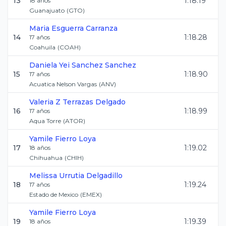
13
1:18.19
18
años
Guanajuato
(
GTO
)
Maria
Esguerra Carranza
14
1:18.28
17
años
Coahuila
(
COAH
)
Daniela Yei
Sanchez Sanchez
15
1:18.90
17
años
Acuatica Nelson Vargas
(
ANV
)
Valeria Z
Terrazas Delgado
16
1:18.99
17
años
Aqua Torre
(
ATOR
)
Yamile
Fierro Loya
17
1:19.02
18
años
Chihuahua
(
CHIH
)
Melissa
Urrutia Delgadillo
18
1:19.24
17
años
Estado de Mexico
(
EMEX
)
Yamile
Fierro Loya
19
1:19.39
18
años