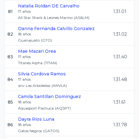
Natalia
Roldan DE Carvalho
81
1:31.01
17
años
All Star Shark & Leones Marino
(
AS&LM
)
Danna Fernanda
Calvillo Gonzalez
82
1:31.02
18
años
Guanajuato
(
GTO
)
Mae
Mazari Orea
83
1:31.40
17
años
Titanes Alpha
(
TITAN
)
Silvia
Cordova Ramos
84
1:31.48
17
años
anv Las Arboledas
(
ANVLA
)
Camila
Santillan Dominguez
85
1:31.61
18
años
Aquasport Pachuca
(
AQSPT
)
Dayra
Rios Luna
86
1:31.78
18
años
Gatos Negros
(
GATOS
)