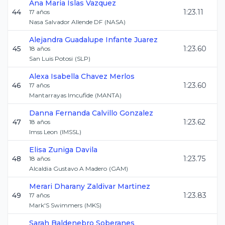
Ana Maria
Islas Vazquez
44
1:23.11
17
años
Nasa Salvador Allende DF
(
NASA
)
Alejandra Guadalupe
Infante Juarez
45
1:23.60
18
años
San Luis Potosi
(
SLP
)
Alexa Isabella
Chavez Merlos
46
1:23.60
17
años
Mantarrayas Imcufide
(
MANTA
)
Danna Fernanda
Calvillo Gonzalez
47
1:23.62
18
años
Imss Leon
(
IMSSL
)
Elisa
Zuniga Davila
48
1:23.75
18
años
Alcaldia Gustavo A Madero
(
GAM
)
Merari Dharany
Zaldivar Martinez
49
1:23.83
17
años
Mark'S Swimmers
(
MKS
)
Sarah
Baldenebro Soberanes