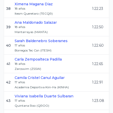
Ximena
Magana Diaz
38
1:22.23
18
años
Itesm Queretaro
(
TECQR
)
Ana
Maldonado Salazar
39
1:22.50
18
años
Mantarrayas
(
MANTA
)
Sarah
Baldenebro Soberanes
40
1:22.60
17
años
Borregos Tec Csn
(
ITESM
)
Carla
Zempoalteca Padilla
41
1:22.65
18
años
Zarcswim
(
ZSSW
)
Camila Cristel
Canul Aguilar
42
1:22.91
17
años
Academia Deportiva Kiin-Ha
(
KINHA
)
Viviana Isabella
Duarte Sulbaran
43
1:23.08
17
años
Quintana Roo
(
QROO
)