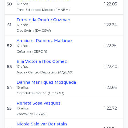
50
1:22.05
17
años
Fmn Estado de Mexico
(
FMNEM
)
Fernanda
Onofre Guzman
51
1:22.24
17
años
Dac Swim
(
DACSW
)
Amairani
Ramirez Martinez
52
1:22.25
17
años
Ceforma
(
CEFOR
)
Elia Victoria
Rios Gomez
53
1:22.40
17
años
Aquax Centro Deportivo
(
AQUAX
)
Danna
Manriquez Mozqueda
54
1:22.66
18
años
Cocodrilos Cecufid
(
COCOD
)
Renata
Sosa Vazquez
55
1:22.72
18
años
Zarcswim
(
ZSSW
)
Nicole
Saldivar Beristain