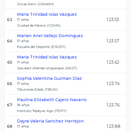
Orcas Akm
(
ORAKM
)
Maria Trinidad
Islas Vazquez
63
1:23.53
17
años
Ciudad de Mexico
(
CDMX
)
Marian Anel
Vallejo Dominguez
64
1:23.57
17
años
Escuela del Deporte
(
ESDEP
)
Maria Trinidad
Islas Vazquez
65
1:23.62
17
años
Salvador Allende Iztapalapa
(
SAIZT
)
Sophia Valentina
Guzman Diaz
66
1:23.74
17
años
Tiburones Edids
(
TIBUR
)
Paulina Elizabeth
Cajero Navarro
67
1:23.76
18
años
Instituto Tepeyac Ags
(
ITEPY
)
Dayra Valeria
Sanchez Herrejon
68
1:23.88
17
años