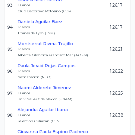
93
1:26.17
18
años
Club Deportivo Potosino
(
CDP
)
Daniela
Aguilar Baez
94
1:26.17
17
años
Titanes de Tym
(
TYM
)
Montserrat
Rivera Trujillo
95
1:26.21
17
años
Alberca Olimpica Francisco Mar
(
AOFM
)
Paula Jeraid
Rojas Campos
96
1:26.22
17
años
Neonatacion
(
NEO
)
Naomi
Alderete Jimenez
97
1:26.25
18
años
Univ Nal Aut de Mexico
(
UNAM
)
Alejandra
Aguilar Ibarra
98
1:26.38
18
años
Seleccion Culiacan
(
CLN
)
Giovanna Paola
Espino Pacheco