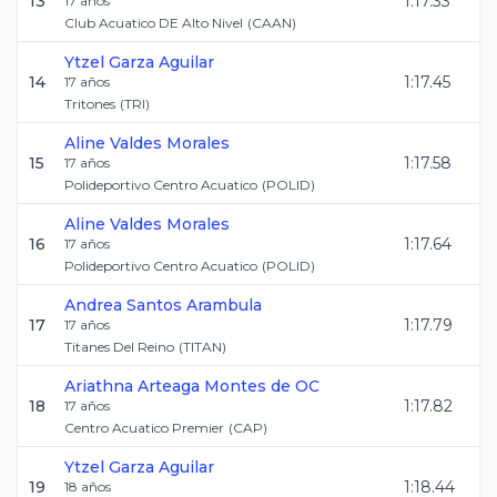
13
1:17.33
17
años
Club Acuatico DE Alto Nivel
(
CAAN
)
Ytzel
Garza Aguilar
14
1:17.45
17
años
Tritones
(
TRI
)
Aline
Valdes Morales
15
1:17.58
17
años
Polideportivo Centro Acuatico
(
POLID
)
Aline
Valdes Morales
16
1:17.64
17
años
Polideportivo Centro Acuatico
(
POLID
)
Andrea
Santos Arambula
17
1:17.79
17
años
Titanes Del Reino
(
TITAN
)
Ariathna
Arteaga Montes de OC
18
1:17.82
17
años
Centro Acuatico Premier
(
CAP
)
Ytzel
Garza Aguilar
19
1:18.44
18
años