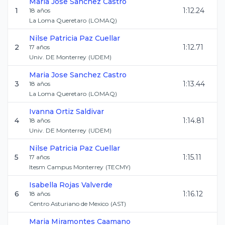
Maria Jose
Sanchez Castro
1
1:12.24
18
años
La Loma Queretaro
(
LOMAQ
)
Nilse Patricia
Paz Cuellar
2
1:12.71
17
años
Univ. DE Monterrey
(
UDEM
)
Maria Jose
Sanchez Castro
3
1:13.44
18
años
La Loma Queretaro
(
LOMAQ
)
Ivanna
Ortiz Saldivar
4
1:14.81
18
años
Univ. DE Monterrey
(
UDEM
)
Nilse Patricia
Paz Cuellar
5
1:15.11
17
años
Itesm Campus Monterrey
(
TECMY
)
Isabella
Rojas Valverde
6
1:16.12
18
años
Centro Asturiano de Mexico
(
AST
)
Maria
Miramontes Caamano