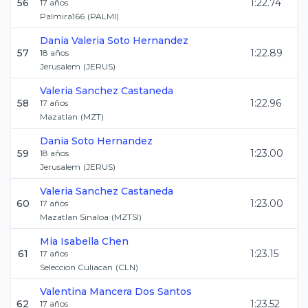
56
1:22.74
17
años
Palmira166
(
PALMI
)
Dania Valeria
Soto Hernandez
57
1:22.89
18
años
Jerusalem
(
JERUS
)
Valeria
Sanchez Castaneda
58
1:22.96
17
años
Mazatlan
(
MZT
)
Dania
Soto Hernandez
59
1:23.00
18
años
Jerusalem
(
JERUS
)
Valeria
Sanchez Castaneda
60
1:23.00
17
años
Mazatlan Sinaloa
(
MZTSI
)
Mia Isabella
Chen
61
1:23.15
17
años
Seleccion Culiacan
(
CLN
)
Valentina
Mancera Dos Santos
62
1:23.52
17
años