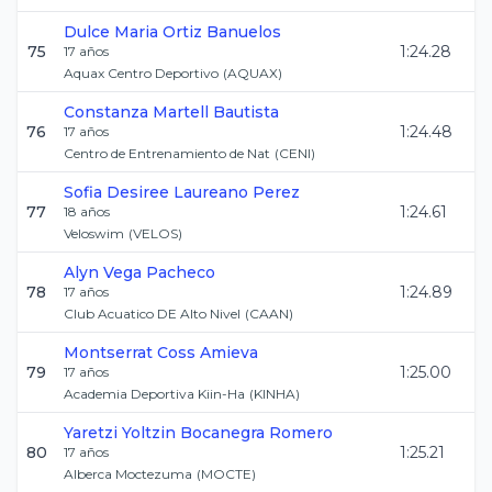
Dulce Maria
Ortiz Banuelos
75
1:24.28
17
años
Aquax Centro Deportivo
(
AQUAX
)
Constanza
Martell Bautista
76
1:24.48
17
años
Centro de Entrenamiento de Nat
(
CENI
)
Sofia Desiree
Laureano Perez
77
1:24.61
18
años
Veloswim
(
VELOS
)
Alyn
Vega Pacheco
78
1:24.89
17
años
Club Acuatico DE Alto Nivel
(
CAAN
)
Montserrat
Coss Amieva
79
1:25.00
17
años
Academia Deportiva Kiin-Ha
(
KINHA
)
Yaretzi Yoltzin
Bocanegra Romero
80
1:25.21
17
años
Alberca Moctezuma
(
MOCTE
)