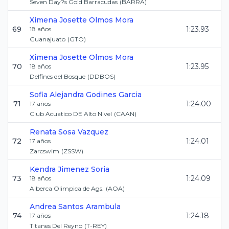
Seven Day?s Gold Barracudas
(
BARRA
)
Ximena Josette
Olmos Mora
69
1:23.93
18
años
Guanajuato
(
GTO
)
Ximena Josette
Olmos Mora
70
1:23.95
18
años
Delfines del Bosque
(
DDBOS
)
Sofia Alejandra
Godines Garcia
71
1:24.00
17
años
Club Acuatico DE Alto Nivel
(
CAAN
)
Renata
Sosa Vazquez
72
1:24.01
17
años
Zarcswim
(
ZSSW
)
Kendra
Jimenez Soria
73
1:24.09
18
años
Alberca Olimpica de Ags.
(
AOA
)
Andrea
Santos Arambula
74
1:24.18
17
años
Titanes Del Reyno
(
T-REY
)