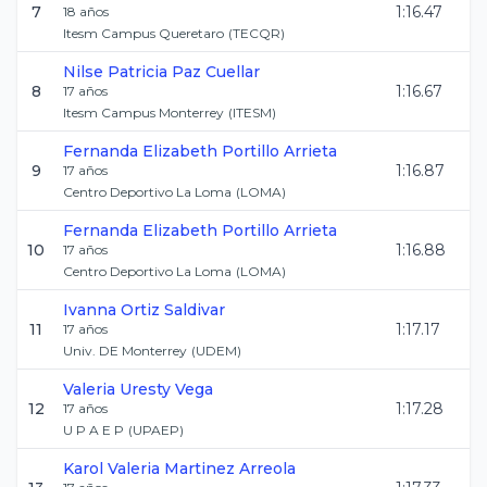
7
1:16.47
18
años
Itesm Campus Queretaro
(
TECQR
)
Nilse Patricia
Paz Cuellar
8
1:16.67
17
años
Itesm Campus Monterrey
(
ITESM
)
Fernanda Elizabeth
Portillo Arrieta
9
1:16.87
17
años
Centro Deportivo La Loma
(
LOMA
)
Fernanda Elizabeth
Portillo Arrieta
10
1:16.88
17
años
Centro Deportivo La Loma
(
LOMA
)
Ivanna
Ortiz Saldivar
11
1:17.17
17
años
Univ. DE Monterrey
(
UDEM
)
Valeria
Uresty Vega
12
1:17.28
17
años
U P A E P
(
UPAEP
)
Karol Valeria
Martinez Arreola