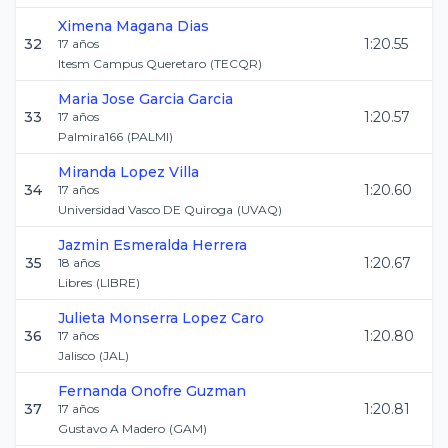
Ximena
Magana Dias
32
1:20.55
17
años
Itesm Campus Queretaro
(
TECQR
)
Maria Jose
Garcia Garcia
33
1:20.57
17
años
Palmira166
(
PALMI
)
Miranda
Lopez Villa
34
1:20.60
17
años
Universidad Vasco DE Quiroga
(
UVAQ
)
Jazmin Esmeralda
Herrera
35
1:20.67
18
años
Libres
(
LIBRE
)
Julieta Monserra
Lopez Caro
36
1:20.80
17
años
Jalisco
(
JAL
)
Fernanda
Onofre Guzman
37
1:20.81
17
años
Gustavo A Madero
(
GAM
)