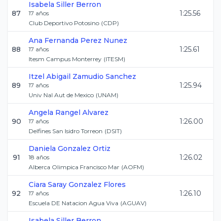
Isabela
Siller Berron
87
1:25.56
17
años
Club Deportivo Potosino
(
CDP
)
Ana Fernanda
Perez Nunez
88
1:25.61
17
años
Itesm Campus Monterrey
(
ITESM
)
Itzel Abigail
Zamudio Sanchez
89
1:25.94
17
años
Univ Nal Aut de Mexico
(
UNAM
)
Angela
Rangel Alvarez
90
1:26.00
17
años
Delfines San Isidro Torreon
(
DSIT
)
Daniela
Gonzalez Ortiz
91
1:26.02
18
años
Alberca Olimpica Francisco Mar
(
AOFM
)
Ciara Saray
Gonzalez Flores
92
1:26.10
17
años
Escuela DE Natacion Agua Viva
(
AGUAV
)
Isabela
Siller Berron