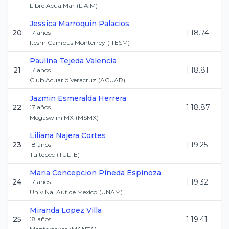
Libre Acua.Mar
(
L.A.M
)
Jessica
Marroquin Palacios
20
1:18.74
17
años
Itesm Campus Monterrey
(
ITESM
)
Paulina
Tejeda Valencia
21
1:18.81
17
años
Club Acuario Veracruz
(
ACUAR
)
Jazmin Esmeralda
Herrera
22
1:18.87
17
años
Megaswim MX
(
MSMX
)
Liliana
Najera Cortes
23
1:19.25
18
años
Tultepec
(
TULTE
)
Maria Concepcion
Pineda Espinoza
24
1:19.32
17
años
Univ Nal Aut de Mexico
(
UNAM
)
Miranda
Lopez Villa
25
1:19.41
18
años