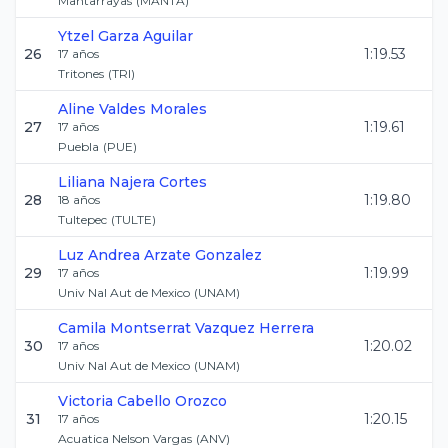
Mantarrayas
(
MANTA
)
Ytzel
Garza Aguilar
26
1:19.53
17
años
Tritones
(
TRI
)
Aline
Valdes Morales
27
1:19.61
17
años
Puebla
(
PUE
)
Liliana
Najera Cortes
28
1:19.80
18
años
Tultepec
(
TULTE
)
Luz Andrea
Arzate Gonzalez
29
1:19.99
17
años
Univ Nal Aut de Mexico
(
UNAM
)
Camila Montserrat
Vazquez Herrera
30
1:20.02
17
años
Univ Nal Aut de Mexico
(
UNAM
)
Victoria
Cabello Orozco
31
1:20.15
17
años
Acuatica Nelson Vargas
(
ANV
)