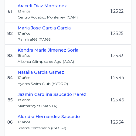
Araceli
Diaz Montanez
81
1:25.22
18
años
Centro Acuatico Monterrey
(
CAM
)
Maria Jose
Garcia Garcia
82
1:25.25
17
años
Palmira166
(
PA166
)
Kendra Maria
Jimenez Soria
83
1:25.33
18
años
Alberca Olimpica de Ags.
(
AOA
)
Natalia
Garcia Gamez
84
1:25.44
17
años
Hydros Swim Club
(
HYDRO
)
Jazmin Carolina
Saucedo Perez
85
1:25.46
18
años
Mantarrayas
(
MANTA
)
Alondra
Hernandez Saucedo
86
1:25.54
17
años
Sharks Centenario
(
CACSK
)