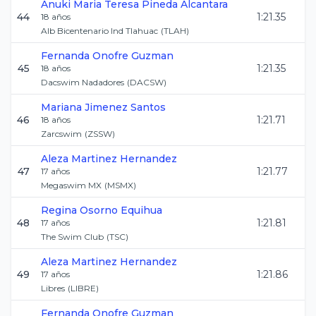
Anuki Maria Teresa
Pineda Alcantara
44
1:21.35
18
años
Alb Bicentenario Ind Tlahuac
(
TLAH
)
Fernanda
Onofre Guzman
45
1:21.35
18
años
Dacswim Nadadores
(
DACSW
)
Mariana
Jimenez Santos
46
1:21.71
18
años
Zarcswim
(
ZSSW
)
Aleza
Martinez Hernandez
47
1:21.77
17
años
Megaswim MX
(
MSMX
)
Regina
Osorno Equihua
48
1:21.81
17
años
The Swim Club
(
TSC
)
Aleza
Martinez Hernandez
49
1:21.86
17
años
Libres
(
LIBRE
)
Fernanda
Onofre Guzman