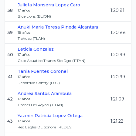
Julieta Monserra
Lopez Caro
38
1:20.81
17
años
Blue Lions
(
BLION
)
Anuki Maria Teresa
Pineda Alcantara
39
1:20.88
18
años
Tlahuac
(
TLAH
)
Leticia
Gonzalez
40
1:20.99
17
años
Club Acuatico Titanes Sto Dgo
(
TITAN
)
Tania
Fuentes Coronel
41
1:20.99
17
años
Deportivo Contry
(
D.C.
)
Andrea
Santos Arambula
42
1:21.09
17
años
Titanes Del Reyno
(
TITAN
)
Yazmin Patricia
Lopez Ortega
43
1:21.22
17
años
Red Eagles DE Sonora
(
REDES
)