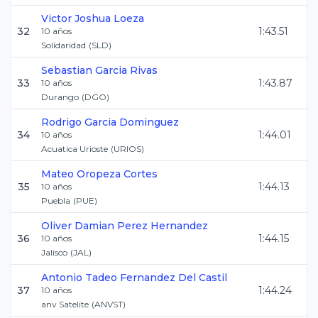
Victor Joshua
Loeza
32
1:43.51
10
años
Solidaridad
(
SLD
)
Sebastian
Garcia Rivas
33
1:43.87
10
años
Durango
(
DGO
)
Rodrigo
Garcia Dominguez
34
1:44.01
10
años
Acuatica Urioste
(
URIOS
)
Mateo
Oropeza Cortes
35
1:44.13
10
años
Puebla
(
PUE
)
Oliver Damian
Perez Hernandez
36
1:44.15
10
años
Jalisco
(
JAL
)
Antonio Tadeo
Fernandez Del Castil
37
1:44.24
10
años
anv Satelite
(
ANVST
)