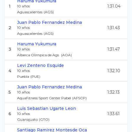
Haruma
Yukumura
1
1:31.04
10
años
Aguascalientes
(
AGS
)
Juan Pablo
Fernandez Medina
2
1:31.43
10
años
Aguascalientes
(
AGS
)
Haruma
Yukumura
3
1:31.47
10
años
Alberca Olimpica de Ags.
(
AOA
)
Levi
Zenteno Esquide
4
1:32.10
10
años
Puebla
(
PUE
)
Juan Pablo
Fernandez Medina
5
1:32.13
10
años
AquaFitness Sport Center Pabel
(
AFSCP
)
Luis Sebastian
Ugarte Leon
6
1:33.61
10
años
Guanajuato
(
GTO
)
Santiago
Ramirez Montesde Oca