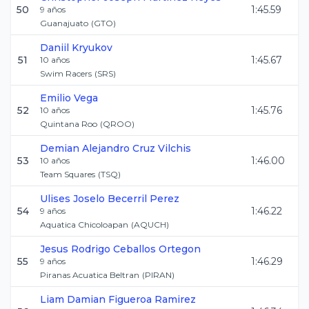
50
1:45.59
9
años
Guanajuato
(
GTO
)
Daniil
Kryukov
51
1:45.67
10
años
Swim Racers
(
SRS
)
Emilio
Vega
52
1:45.76
10
años
Quintana Roo
(
QROO
)
Demian Alejandro
Cruz Vilchis
53
1:46.00
10
años
Team Squares
(
TSQ
)
Ulises Joselo
Becerril Perez
54
1:46.22
9
años
Aquatica Chicoloapan
(
AQUCH
)
Jesus Rodrigo
Ceballos Ortegon
55
1:46.29
9
años
Piranas Acuatica Beltran
(
PIRAN
)
Liam Damian
Figueroa Ramirez