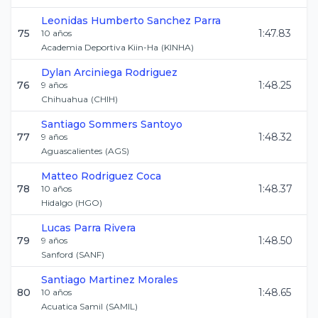
Leonidas Humberto
Sanchez Parra
75
1:47.83
10
años
Academia Deportiva Kiin-Ha
(
KINHA
)
Dylan
Arciniega Rodriguez
76
1:48.25
9
años
Chihuahua
(
CHIH
)
Santiago
Sommers Santoyo
77
1:48.32
9
años
Aguascalientes
(
AGS
)
Matteo
Rodriguez Coca
78
1:48.37
10
años
Hidalgo
(
HGO
)
Lucas
Parra Rivera
79
1:48.50
9
años
Sanford
(
SANF
)
Santiago
Martinez Morales
80
1:48.65
10
años
Acuatica Samil
(
SAMIL
)