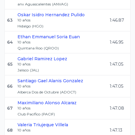
anv Aguascalientes
(
ANVAG
)
Oskar Isidro
Hernandez Pulido
63
1:46.87
10
años
Hidalgo
(
HGO
)
Ethan Emmanuel
Soria Euan
64
1:46.95
10
años
Quintana Roo
(
QROO
)
Gabriel
Ramirez Lopez
65
1:47.05
10
años
Jalisco
(
JAL
)
Santiago Gael
Alanis Gonzalez
66
1:47.05
10
años
Alberca Dos de Octubre
(
ADOCT
)
Maximiliano
Alonso Alcaraz
67
1:47.08
10
años
Club Pacifico
(
PACIF
)
Valeria
Triujeque Villela
68
1:47.13
10
años