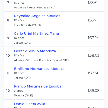
7
1:35.61
10
años
Acuatica Nelson Vargas
(
ANV
)
Reynaldo
Angeles Morales
8
1:35.71
10
años
Imcufider
(
RAYON
)
Carlo Uriel
Martinez Parra
9
1:37.94
10
años
Jalisco
(
JAL
)
Dereck
Servin Mendoza
10
1:38.03
10
años
Alberca Olimpica Francisco Mar
(
AOFM
)
Emiliano
Hernandez Medina
11
1:38.51
10
años
Jalisco
(
JAL
)
Franco
Martinez de Escobar
12
1:39.08
9
años
Puebla
(
PUE
)
Daniel
Loera Avila