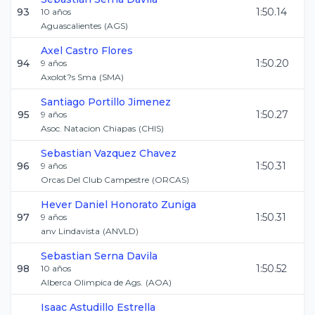
93
1:50.14
10
años
Aguascalientes
(
AGS
)
Axel
Castro Flores
94
1:50.20
9
años
Axolot?s Sma
(
SMA
)
Santiago
Portillo Jimenez
95
1:50.27
9
años
Asoc. Natacion Chiapas
(
CHIS
)
Sebastian
Vazquez Chavez
96
1:50.31
9
años
Orcas Del Club Campestre
(
ORCAS
)
Hever Daniel
Honorato Zuniga
97
1:50.31
9
años
anv Lindavista
(
ANVLD
)
Sebastian
Serna Davila
98
1:50.52
10
años
Alberca Olimpica de Ags.
(
AOA
)
Isaac
Astudillo Estrella