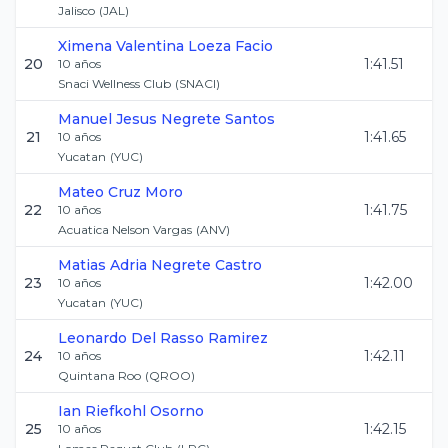
Jalisco
(
JAL
)
Ximena Valentina
Loeza Facio
20
1:41.51
10
años
Snaci Wellness Club
(
SNACI
)
Manuel Jesus
Negrete Santos
21
1:41.65
10
años
Yucatan
(
YUC
)
Mateo
Cruz Moro
22
1:41.75
10
años
Acuatica Nelson Vargas
(
ANV
)
Matias Adria
Negrete Castro
23
1:42.00
10
años
Yucatan
(
YUC
)
Leonardo
Del Rasso Ramirez
24
1:42.11
10
años
Quintana Roo
(
QROO
)
Ian
Riefkohl Osorno
25
1:42.15
10
años