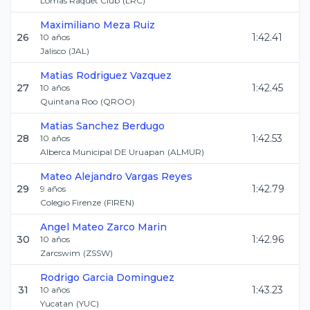
Lomas Raquet Club
(
LRC
)
Maximiliano
Meza Ruiz
26
1:42.41
10
años
Jalisco
(
JAL
)
Matias
Rodriguez Vazquez
27
1:42.45
10
años
Quintana Roo
(
QROO
)
Matias
Sanchez Berdugo
28
1:42.53
10
años
Alberca Municipal DE Uruapan
(
ALMUR
)
Mateo Alejandro
Vargas Reyes
29
1:42.79
9
años
Colegio Firenze
(
FIREN
)
Angel Mateo
Zarco Marin
30
1:42.96
10
años
Zarcswim
(
ZSSW
)
Rodrigo
Garcia Dominguez
31
1:43.23
10
años
Yucatan
(
YUC
)