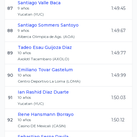
Santiago
Valle Baca
87
1:49.45
9
años
Yucatan
(
YUC
)
Santiago
Sommers Santoyo
88
1:49.67
9
años
Alberca Olimpica de Ags.
(
AOA
)
Tadeo Esau
Guijoza Diaz
89
1:49.77
10
años
Axolotl Tacambaro
(
AXOLO
)
Emiliano
Tovar Gastelum
90
1:49.99
10
años
Centro Deportivo La Loma
(
LOMA
)
Ian Rashid
Diaz Duarte
91
1:50.03
10
años
Yucatan
(
YUC
)
Rene
Hansmann Borrayo
92
1:50.12
10
años
Casino DE Mexicali
(
CASIN
)
Sebastian
Serna Davila