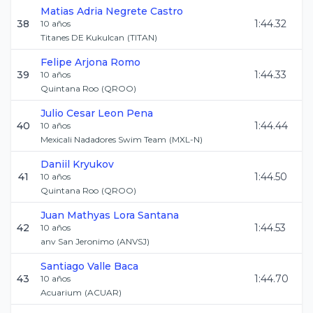
Matias Adria
Negrete Castro
38
1:44.32
10
años
Titanes DE Kukulcan
(
TITAN
)
Felipe
Arjona Romo
39
1:44.33
10
años
Quintana Roo
(
QROO
)
Julio Cesar
Leon Pena
40
1:44.44
10
años
Mexicali Nadadores Swim Team
(
MXL-N
)
Daniil
Kryukov
41
1:44.50
10
años
Quintana Roo
(
QROO
)
Juan Mathyas
Lora Santana
42
1:44.53
10
años
anv San Jeronimo
(
ANVSJ
)
Santiago
Valle Baca
43
1:44.70
10
años
Acuarium
(
ACUAR
)