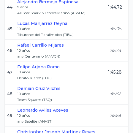
Alejandro
Bermejo Espinosa
44
1:44.72
9
años
All Star Shark & Leones Marino
(
AS&LM
)
Lucas
Manjarrez Reyna
45
1:45.05
10
años
Tiburones del Paralimpico
(
TIBU
)
Rafael
Carrillo Mijares
46
1:45.23
10
años
anv Centenario
(
ANVCN
)
Felipe
Arjona Romo
47
1:45.28
10
años
Benito Juarez
(
BJU
)
Demian
Cruz Vilchis
48
1:45.52
10
años
Team Squares
(
TSQ
)
Leonardo
Aviles Aceves
49
1:45.58
10
años
anv Satelite
(
ANVST
)
Christopher Joseph
Martinez Reyes