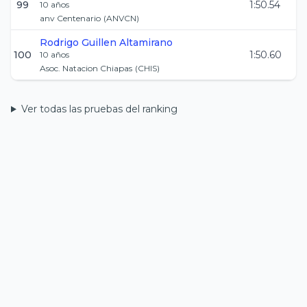
99
1:50.54
10
años
anv Centenario
(
ANVCN
)
Rodrigo
Guillen Altamirano
100
1:50.60
10
años
Asoc. Natacion Chiapas
(
CHIS
)
Ver todas las pruebas del ranking