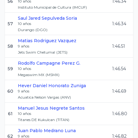
56
1:46.34
10
años
Instituto Municipal de Cultura
(
IMCUF
)
Saul Jared
Sepulveda Soria
57
1:46.34
10
años
Durango
(
DGO
)
Matias
Rodriguez Vazquez
58
1:46.51
9
años
Jets Swim Chetumal
(
JETS
)
Rodolfo
Campagne Perez G.
59
1:46.54
10
años
Megaswim MX
(
MSMX
)
Hever Daniel
Honorato Zuniga
60
1:46.69
9
años
Acuatica Nelson Vargas
(
ANV
)
Manuel Jesus
Negrete Santos
61
1:46.80
10
años
Titanes DE Kukulcan
(
TITAN
)
Juan Pablo
Medrano Luna
62
1:46.82
9
años