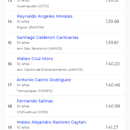
13
1:39.32
10
años
Guanajuato
(
GTO
)
Reynaldo
Angeles Morales
14
1:39.68
10
años
Rayon
(
RAYON
)
Santiago
Calderon Cantuarias
15
1:39.81
10
años
anv San Jeronimo
(
ANVSJ
)
Mateo
Cruz Moro
16
1:40.20
10
años
anv Centro de Entrenamiento
(
ANVCE
)
Antonio
Castro Rodriguez
17
1:40.48
10
años
Tamaulipas
(
TAMPS
)
Fernando
Salinas
18
1:40.98
10
años
Chihuahua
(
CHIH
)
Mateo Alejandro
Ramirez Gaytan
19
1:41.27
10
años