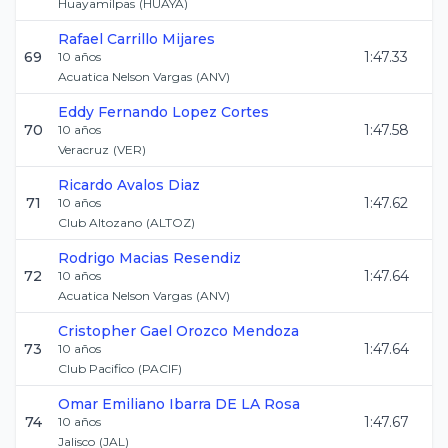
Huayamilpas
(
HUAYA
)
Rafael
Carrillo Mijares
69
1:47.33
10
años
Acuatica Nelson Vargas
(
ANV
)
Eddy Fernando
Lopez Cortes
70
1:47.58
10
años
Veracruz
(
VER
)
Ricardo
Avalos Diaz
71
1:47.62
10
años
Club Altozano
(
ALTOZ
)
Rodrigo
Macias Resendiz
72
1:47.64
10
años
Acuatica Nelson Vargas
(
ANV
)
Cristopher Gael
Orozco Mendoza
73
1:47.64
10
años
Club Pacifico
(
PACIF
)
Omar Emiliano
Ibarra DE LA Rosa
74
1:47.67
10
años
Jalisco
(
JAL
)