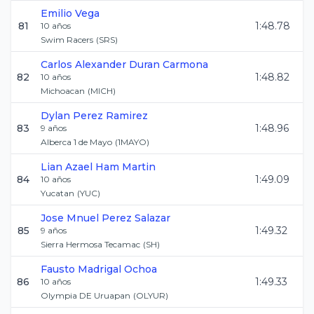
Emilio
Vega
81
1:48.78
10
años
Swim Racers
(
SRS
)
Carlos Alexander
Duran Carmona
82
1:48.82
10
años
Michoacan
(
MICH
)
Dylan
Perez Ramirez
83
1:48.96
9
años
Alberca 1 de Mayo
(
1MAYO
)
Lian Azael
Ham Martin
84
1:49.09
10
años
Yucatan
(
YUC
)
Jose Mnuel
Perez Salazar
85
1:49.32
9
años
Sierra Hermosa Tecamac
(
SH
)
Fausto
Madrigal Ochoa
86
1:49.33
10
años
Olympia DE Uruapan
(
OLYUR
)