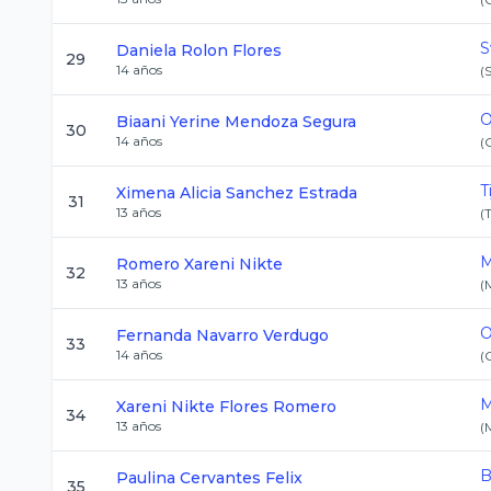
S
Daniela
Rolon Flores
29
14
años
(
O
Biaani Yerine
Mendoza Segura
30
14
años
(
T
Ximena Alicia
Sanchez Estrada
31
13
años
(
M
Romero
Xareni Nikte
32
13
años
(
O
Fernanda
Navarro Verdugo
33
14
años
(
M
Xareni Nikte
Flores Romero
34
13
años
(
B
Paulina
Cervantes Felix
35