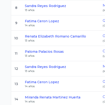
M
Sandra
Reyes Rodriguez
8
13
años
(
G
Fatima
Ceron Lopez
9
14
años
(
O
Renata Elizabeth
Romano Camarillo
10
13
años
(
C
Paloma
Palacios Rosas
11
13
años
(
M
Sandra
Reyes Rodriguez
12
13
años
(
O
Fatima
Ceron Lopez
13
14
años
(
C
Miranda Renata
Martinez Huerta
14
14
años
(