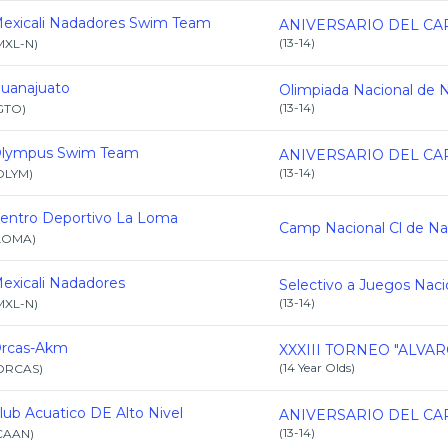
exicali Nadadores Swim Team
(
13-14
)
MXL-N
)
uanajuato
(
13-14
)
GTO
)
lympus Swim Team
(
13-14
)
OLYM
)
entro Deportivo La Loma
LOMA
)
exicali Nadadores
(
13-14
)
MXL-N
)
rcas-Akm
(
14 Year Olds
)
ORCAS
)
lub Acuatico DE Alto Nivel
(
13-14
)
CAAN
)