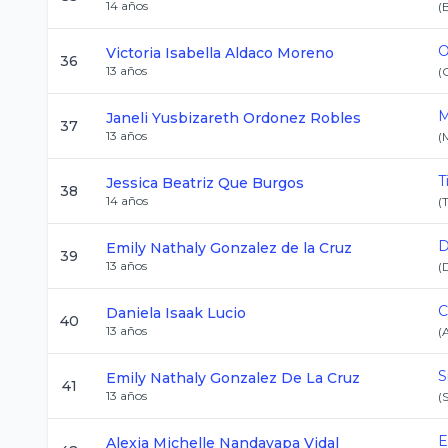
14
años
(
O
Victoria Isabella
Aldaco Moreno
36
13
años
(
M
Janeli Yusbizareth
Ordonez Robles
37
13
años
(
T
Jessica Beatriz
Que Burgos
38
14
años
(
D
Emily Nathaly
Gonzalez de la Cruz
39
13
años
(
C
Daniela
Isaak Lucio
40
13
años
(
S
Emily Nathaly
Gonzalez De La Cruz
41
13
años
(
E
Alexia Michelle
Nandayapa Vidal