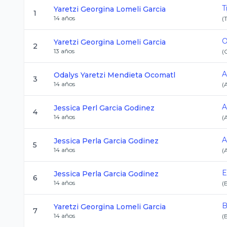
T
Yaretzi Georgina
Lomeli Garcia
1
14
años
(
O
Yaretzi Georgina
Lomeli Garcia
2
13
años
(
A
Odalys Yaretzi
Mendieta Ocomatl
3
14
años
(
A
Jessica Perl
Garcia Godinez
4
14
años
(
A
Jessica Perla
Garcia Godinez
5
14
años
(
E
Jessica Perla
Garcia Godinez
6
14
años
(
B
Yaretzi Georgina
Lomeli Garcia
7
14
años
(