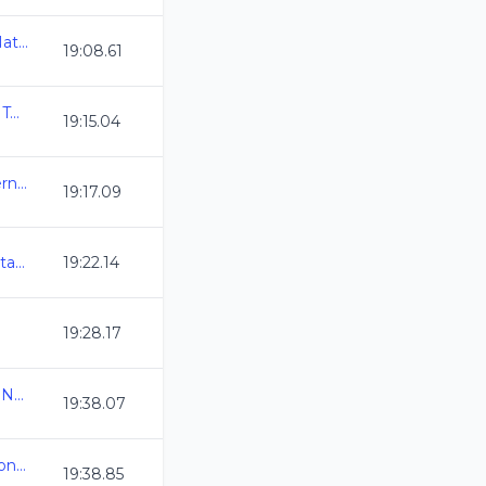
Olimpiada Nacional de Natacion 2025
19:08.61
1a Copa Aqua The Swim Team
19:15.04
Selectivo a Eventos Internacionales
19:17.09
Camp Nacional Cl de Natacion y Aguas Abiertas
19:22.14
19:28.17
Campeonato Estatal de Natacion CL 2025
19:38.07
Selectivo a Juegos Nacionales CONADE
19:38.85