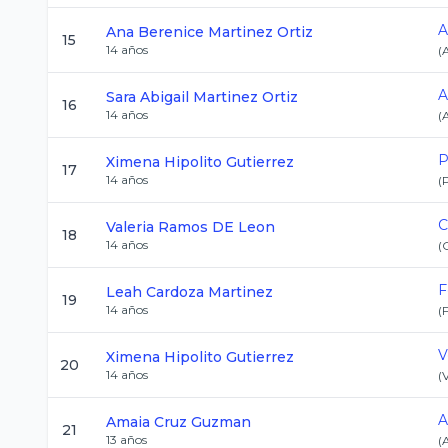
A
Ana Berenice
Martinez Ortiz
15
14
años
(
A
Sara Abigail
Martinez Ortiz
16
14
años
(
P
Ximena
Hipolito Gutierrez
17
14
años
(
C
Valeria
Ramos DE Leon
18
14
años
(
F
Leah
Cardoza Martinez
19
14
años
(
V
Ximena
Hipolito Gutierrez
20
14
años
(
A
Amaia
Cruz Guzman
21
13
años
(