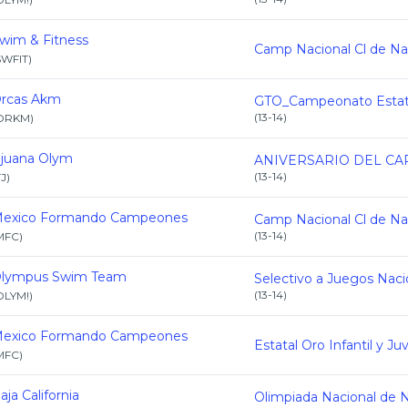
wim & Fitness
SWFIT
)
rcas Akm
(
13-14
)
ORKM
)
ijuana Olym
(
13-14
)
TJ
)
exico Formando Campeones
(
13-14
)
MFC
)
lympus Swim Team
(
13-14
)
OLYM!
)
exico Formando Campeones
MFC
)
aja California