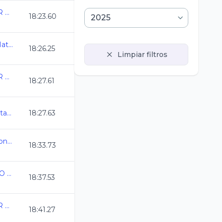
ANIVERSARIO DEL CAR 2025
18:23.60
Olimpiada Nacional de Natacion 2025
18:26.25
Limpiar filtros
ANIVERSARIO DEL CAR 2025
18:27.61
Camp Nacional Cl de Natacion y Aguas Abiertas
18:27.63
Selectivo a Juegos Nacionales CONADE
18:33.73
XXXIII TORNEO "ALVARO ARMAS"
18:37.53
ANIVERSARIO DEL CAR 2025
18:41.27