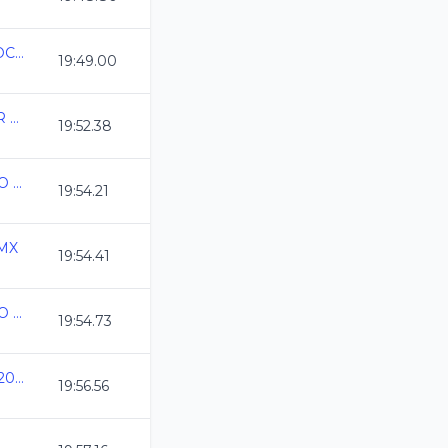
INVITACIONAL EQUINOCCIO DE PRIMAVERA 2025
19:49.00
ANIVERSARIO DEL CAR 2025
19:52.38
ESTATAL CURSO LARGO 2025 MERIDA
19:54.21
DMX
19:54.41
ESTATAL CURSO LARGO 2025 MERIDA
19:54.73
1er Torneo de Fondo CL2025
19:56.56