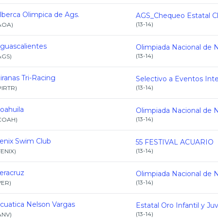
lberca Olimpica de Ags.
(
13-14
)
AOA
)
guascalientes
(
13-14
)
AGS
)
iranas Tri-Racing
(
13-14
)
PIRTR
)
oahuila
(
13-14
)
COAH
)
enix Swim Club
55 FESTIVAL ACUARIO
(
13-14
)
FENIX
)
eracruz
(
13-14
)
VER
)
cuatica Nelson Vargas
(
13-14
)
ANV
)