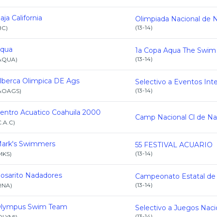
aja California
(
13-14
)
BC
)
qua
(
13-14
)
AQUA
)
lberca Olimpica DE Ags
(
13-14
)
AOAGS
)
entro Acuatico Coahuila 2000
C.A.C
)
ark's Swimmers
55 FESTIVAL ACUARIO
(
13-14
)
MKS
)
osarito Nadadores
(
13-14
)
RNA
)
lympus Swim Team
(
13-14
)
OLYM!
)