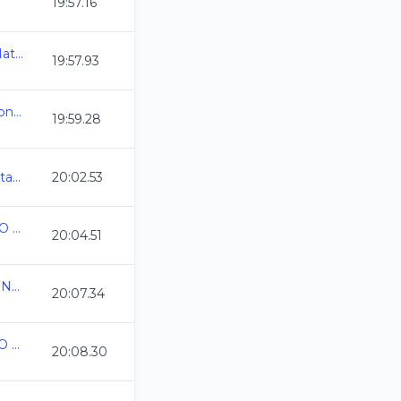
19:57.16
Olimpiada Nacional de Natacion 2025
19:57.93
Selectivo a Juegos Nacionales CONADE
19:59.28
Camp Nacional Cl de Natacion y Aguas Abiertas
20:02.53
XXXIII TORNEO "ALVARO ARMAS"
20:04.51
Campeonato Estatal de Natacion CL 2025
20:07.34
ESTATAL CURSO LARGO 2025
20:08.30