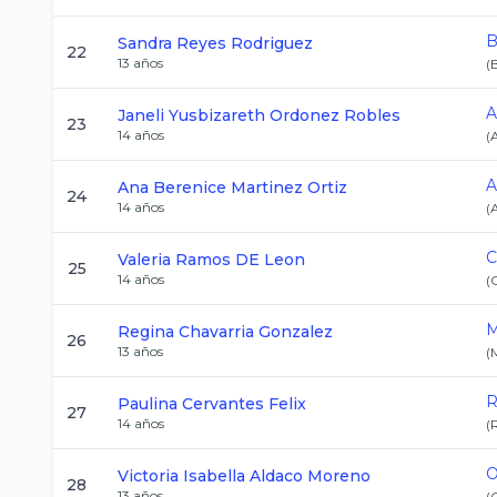
B
Sandra
Reyes Rodriguez
22
13
años
(
A
Janeli Yusbizareth
Ordonez Robles
23
14
años
(
A
Ana Berenice
Martinez Ortiz
24
14
años
(
C
Valeria
Ramos DE Leon
25
14
años
(
M
Regina
Chavarria Gonzalez
26
13
años
(
R
Paulina
Cervantes Felix
27
14
años
(
O
Victoria Isabella
Aldaco Moreno
28
13
años
(