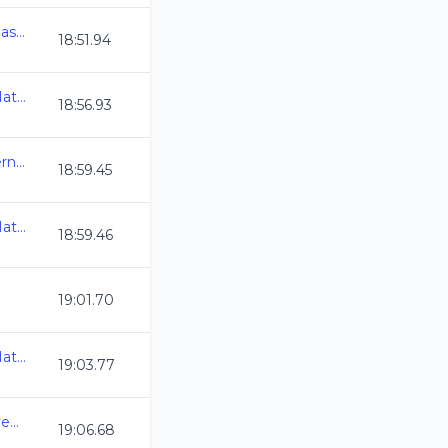
AGS_Chequeo Estatal Clasificatorio al Selecti
18:51.94
Olimpiada Nacional de Natacion 2025
18:56.93
Selectivo a Eventos Internacionales
18:59.45
Olimpiada Nacional de Natacion 2025
18:59.46
19:01.70
Olimpiada Nacional de Natacion 2025
19:03.77
Estatal Oro Infantil y Juvenil C.L. 2024-2025
19:06.68