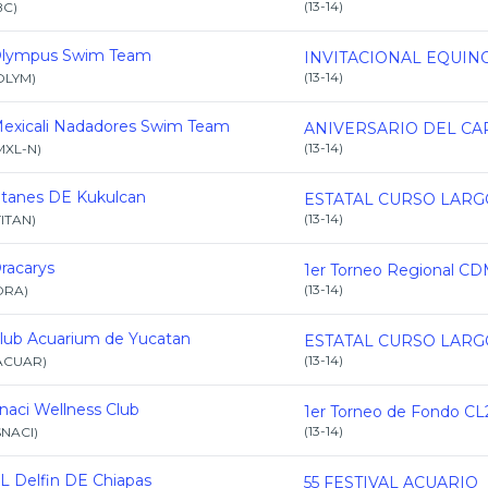
(
13-14
)
BC
)
lympus Swim Team
(
13-14
)
OLYM
)
exicali Nadadores Swim Team
(
13-14
)
MXL-N
)
itanes DE Kukulcan
(
13-14
)
TITAN
)
racarys
1er Torneo Regional C
(
13-14
)
DRA
)
lub Acuarium de Yucatan
(
13-14
)
ACUAR
)
naci Wellness Club
(
13-14
)
SNACI
)
L Delfin DE Chiapas
55 FESTIVAL ACUARIO