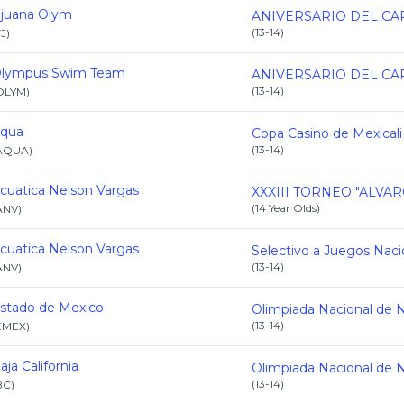
ijuana Olym
(
13-14
)
TJ
)
lympus Swim Team
(
13-14
)
OLYM
)
qua
(
13-14
)
AQUA
)
cuatica Nelson Vargas
(
14 Year Olds
)
ANV
)
cuatica Nelson Vargas
(
13-14
)
ANV
)
stado de Mexico
(
13-14
)
EMEX
)
aja California
(
13-14
)
BC
)