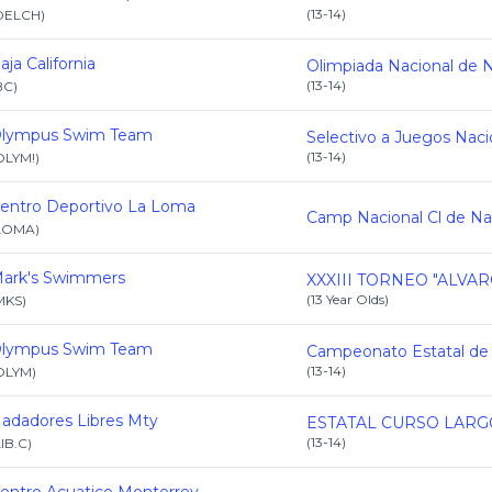
(
13-14
)
DELCH
)
aja California
(
13-14
)
BC
)
lympus Swim Team
(
13-14
)
OLYM!
)
entro Deportivo La Loma
LOMA
)
ark's Swimmers
(
13 Year Olds
)
MKS
)
lympus Swim Team
(
13-14
)
OLYM
)
adadores Libres Mty
(
13-14
)
LIB.C
)