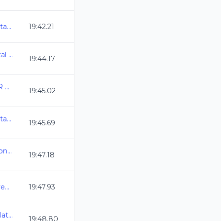
Camp Nacional Cl de Natacion y Aguas Abiertas
19:42.21
GTO_Campeonato Estatal de Natacion 11y + CL25
19:44.17
ANIVERSARIO DEL CAR 2025
19:45.02
Camp Nacional Cl de Natacion y Aguas Abiertas
19:45.69
Selectivo a Juegos Nacionales CONADE
19:47.18
Estatal Oro Infantil y Juvenil C.L. 2024-2025
19:47.93
Olimpiada Nacional de Natacion 2025
19:48.80