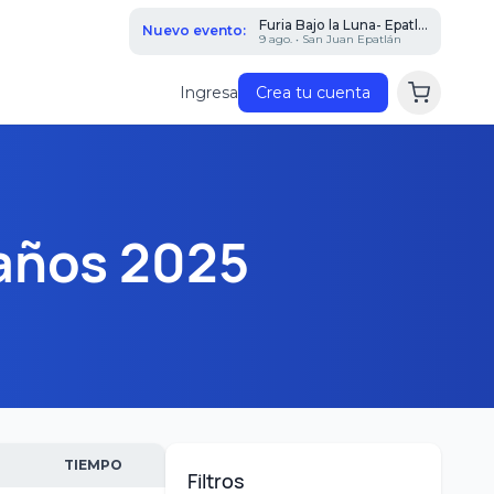
Furia Bajo la Luna- Epatl...
Nuevo evento:
9 ago. • San Juan Epatlán
Ingresa
Crea tu cuenta
 años 2025
TIEMPO
Filtros