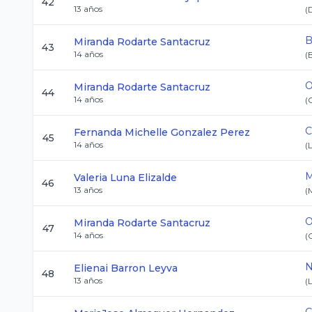
42
13
años
(
B
Miranda
Rodarte Santacruz
43
14
años
(
O
Miranda
Rodarte Santacruz
44
14
años
(
C
Fernanda Michelle
Gonzalez Perez
45
14
años
(
M
Valeria
Luna Elizalde
46
13
años
(
O
Miranda
Rodarte Santacruz
47
14
años
(
N
Elienai
Barron Leyva
48
13
años
(