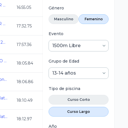
ANIVERSARIO DEL CAR 2025
16:55.05
Género
Masculino
Femenino
ANIVERSARIO DEL CAR 2025
17:32.75
Evento
Copa Casino de Mexicali 2025
17:57.36
XXXIII TORNEO "ALVARO ARMAS"
Grupo de Edad
18:05.84
Selectivo a Juegos Nacionales CONADE
18:06.86
Tipo de piscina
Olimpiada Nacional de Natacion 2025
Curso Corto
18:10.49
Curso Largo
Olimpiada Nacional de Natacion 2025
18:12.97
Año