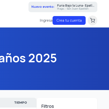
Furia Bajo la Luna- Epatl...
Nuevo evento:
9 ago. • San Juan Epatlán
Ingresa
Crea tu cuenta
 años 2025
TIEMPO
Filtros