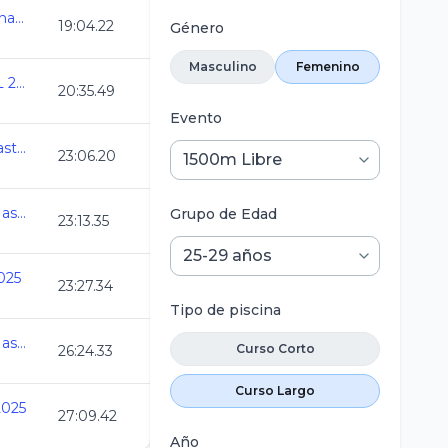
Selectivo a Eventos Internacionales
19:04.22
Género
Masculino
Femenino
GIMNASIADA NACIONAL 2025
20:35.49
Evento
Campeonato Nacional Master CL Nuevo Leon 2025
23:06.20
32 Torneo de Invitacion Master NORTE
Grupo de Edad
23:13.35
025
23:27.34
Tipo de piscina
32 Torneo de Invitacion Master NORTE
Curso Corto
26:24.33
Curso Largo
2025
27:09.42
Año