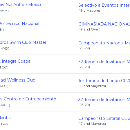
iv Nal Aut de Mexico
(
19 y Mayores
)
NAM
)
Politecnico Nacional
(
19 and Over
)
PN
)
dros Swim Club Master
(
25-29
)
.HYD
)
t Integra Coapa
(
25-29
)
ITCO
)
aci Wellness Club
1er Torneo de Fondo CL2
(
19 and Mayores
)
NACI
)
v Centro de Entrenamiento
(
25-29
)
NVCE
)
lantis
Campeonato Estatal CL 
(
17 and Mayores
)
TLAN
)