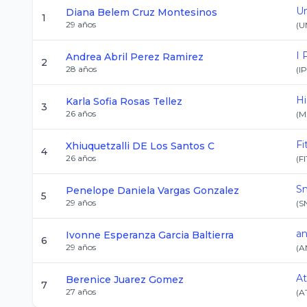
Un
Diana Belem
Cruz Montesinos
1
29
años
(
U
I 
Andrea Abril
Perez Ramirez
2
28
años
(
I
Hi
Karla Sofia
Rosas Tellez
3
26
años
(
M
Fi
Xhiuquetzalli
DE Los Santos C
4
26
años
(
F
Sn
Penelope Daniela
Vargas Gonzalez
5
29
años
(
S
an
Ivonne Esperanza
Garcia Baltierra
6
29
años
(
A
At
Berenice
Juarez Gomez
7
27
años
(
A