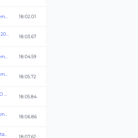
Selectivo a Eventos Internacionales
18:02.01
Copa Casino de Mexicali 2025
18:03.67
Selectivo a Eventos Internacionales
18:04.59
Selectivo a Eventos Internacionales
18:05.72
XXXIII TORNEO "ALVARO ARMAS"
18:05.84
Selectivo a Juegos Nacionales CONADE
18:06.86
Camp Nacional Cl de Natacion y Aguas Abiertas
18:07.62