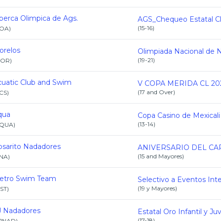
berca Olimpica de Ags.
(
15-16
)
OA
)
orelos
(
19-21
)
OR
)
cuatic Club and Swim
V COPA MERIDA CL 20
(
17 and Over
)
CS
)
qua
(
13-14
)
QUA
)
osarito Nadadores
(
15 and Mayores
)
NA
)
etro Swim Team
(
19 y Mayores
)
ST
)
J Nadadores
(
17-18
)
JNAD
)