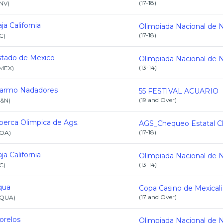
(
17-18
)
NV
)
ja California
(
17-18
)
C
)
stado de Mexico
(
13-14
)
MEX
)
armo Nadadores
55 FESTIVAL ACUARIO
(
19 and Over
)
&N
)
berca Olimpica de Ags.
(
17-18
)
OA
)
ja California
(
13-14
)
C
)
qua
(
17 and Over
)
QUA
)
orelos