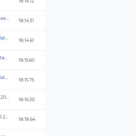
18:14.12
AGS_Chequeo Estatal Clasificatorio al Selecti
18:14.31
Olimpiada Nacional de Natacion 2025
18:14.61
Camp Nacional Cl de Natacion y Aguas Abiertas
18:15.60
Olimpiada Nacional de Natacion 2025
18:15.75
Copa Casino de Mexicali 2025
18:16.30
ANIVERSARIO DEL CAR 2025
18:18.64