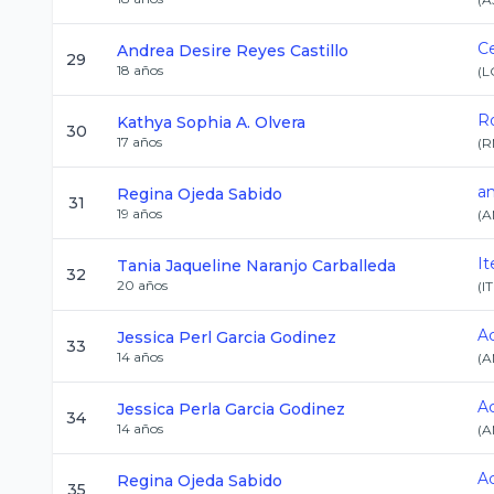
C
Andrea Desire
Reyes Castillo
29
18
años
(
L
R
Kathya Sophia
A. Olvera
30
17
años
(
R
a
Regina
Ojeda Sabido
31
19
años
(
A
I
Tania Jaqueline
Naranjo Carballeda
32
20
años
(
I
Ac
Jessica Perl
Garcia Godinez
33
14
años
(
A
Ac
Jessica Perla
Garcia Godinez
34
14
años
(
A
Ac
Regina
Ojeda Sabido
35