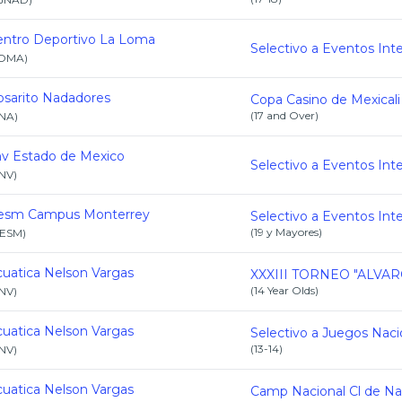
entro Deportivo La Loma
OMA
)
osarito Nadadores
(
17 and Over
)
NA
)
nv Estado de Mexico
NV
)
tesm Campus Monterrey
(
19 y Mayores
)
TESM
)
uatica Nelson Vargas
(
14 Year Olds
)
NV
)
uatica Nelson Vargas
(
13-14
)
NV
)
uatica Nelson Vargas