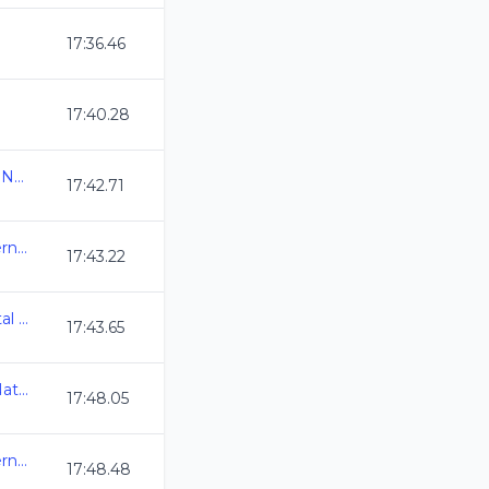
17:36.46
17:40.28
Campeonato Estatal de Natacion CL 2025
17:42.71
Selectivo a Eventos Internacionales
17:43.22
GTO_Campeonato Estatal de Natacion 11y + CL25
17:43.65
Olimpiada Nacional de Natacion 2025
17:48.05
Selectivo a Eventos Internacionales
17:48.48