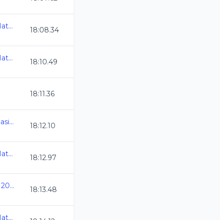
Olimpiada Nacional de Natacion 2025
18:08.34
Olimpiada Nacional de Natacion 2025
18:10.49
18:11.36
AGS_Chequeo Estatal Clasificatorio al Selecti
18:12.10
Olimpiada Nacional de Natacion 2025
18:12.97
Copa Casino de Mexicali 2025
18:13.48
Olimpiada Nacional de Natacion 2025