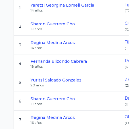
Ti
Yaretzi Georgina
Lomeli Garcia
1
14
años
(
T
Cl
Sharon
Guerrero Cho
2
19
años
(
C
Ti
Regina
Medina Arcos
3
16
años
(
T
R
Fernanda
Elizondo Cabrera
4
18
años
(
R
Z
Yuritzi
Salgado Gonzalez
5
20
años
(
Z
Ba
Sharon
Guerrero Cho
6
19
años
(
B
O
Regina
Medina Arcos
7
16
años
(
O