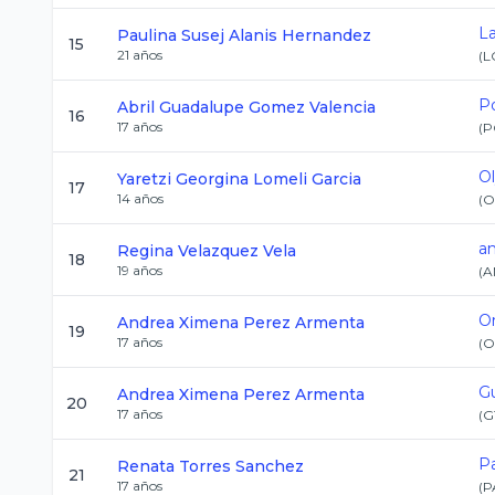
L
Paulina Susej
Alanis Hernandez
15
21
años
(
L
Po
Abril Guadalupe
Gomez Valencia
16
17
años
(
P
O
Yaretzi Georgina
Lomeli Garcia
17
14
años
(
O
a
Regina
Velazquez Vela
18
19
años
(
A
O
Andrea Ximena
Perez Armenta
19
17
años
(
O
G
Andrea Ximena
Perez Armenta
20
17
años
(
G
Pa
Renata
Torres Sanchez
21
17
años
(
P