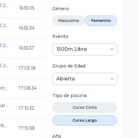
ANIVERSARIO DEL CAR 2025
16:55.05
Género
Masculino
Femenino
ANIVERSARIO DEL CAR 2025
16:55.34
Evento
ANIVERSARIO DEL CAR 2025
16:55.57
ANIVERSARIO DEL CAR 2025
Grupo de Edad
17:03.18
Selectivo a Eventos Internacionales
17:08.34
Tipo de piscina
Olimpiada Nacional de Natacion 2025
Curso Corto
17:15.32
Curso Largo
Campeonato Estatal de Natacion CL 2025
17:15.98
Año