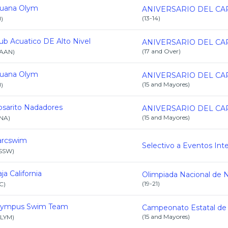
juana Olym
(
13-14
)
J
)
ub Acuatico DE Alto Nivel
(
17 and Over
)
AAN
)
juana Olym
(
15 and Mayores
)
J
)
osarito Nadadores
(
15 and Mayores
)
NA
)
arcswim
SSW
)
ja California
(
19-21
)
C
)
lympus Swim Team
(
15 and Mayores
)
LYM
)