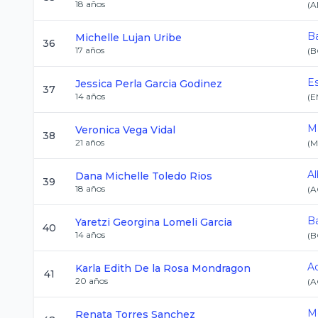
18
años
(
A
Ba
Michelle
Lujan Uribe
36
17
años
(
B
E
Jessica Perla
Garcia Godinez
37
14
años
(
E
M
Veronica
Vega Vidal
38
21
años
(
M
Al
Dana Michelle
Toledo Rios
39
18
años
(
A
Ba
Yaretzi Georgina
Lomeli Garcia
40
14
años
(
B
A
Karla Edith
De la Rosa Mondragon
41
20
años
(
A
M
Renata
Torres Sanchez