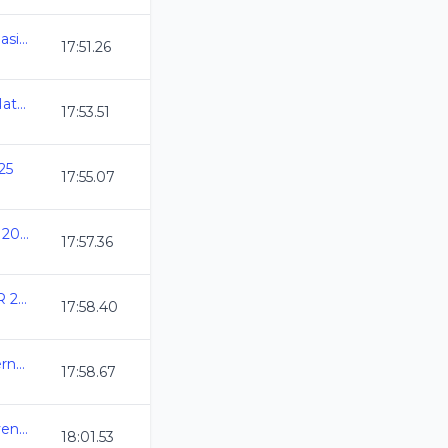
AGS_Chequeo Estatal Clasificatorio al Selecti
17:51.26
Olimpiada Nacional de Natacion 2025
17:53.51
25
17:55.07
Copa Casino de Mexicali 2025
17:57.36
ANIVERSARIO DEL CAR 2025
17:58.40
Selectivo a Eventos Internacionales
17:58.67
Estatal Oro Infantil y Juvenil C.L. 2024-2025
18:01.53