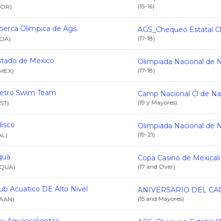
(
15-16
)
OR
)
berca Olimpica de Ags.
(
17-18
)
OA
)
stado de Mexico
(
17-18
)
MEX
)
etro Swim Team
(
19 y Mayores
)
ST
)
lisco
(
19-21
)
AL
)
qua
(
17 and Over
)
QUA
)
ub Acuatico DE Alto Nivel
(
15 and Mayores
)
AAN
)