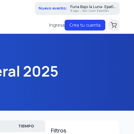
Furia Bajo la Luna- Epatl...
Nuevo evento:
9 ago. • San Juan Epatlán
Ingresa
Crea tu cuenta
ral 2025
TIEMPO
Filtros