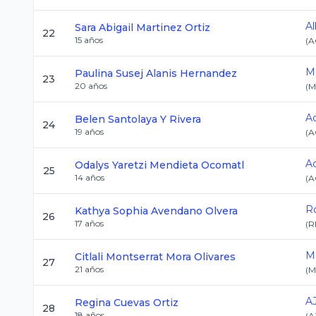
Al
Sara Abigail
Martinez Ortiz
22
15
años
(
A
M
Paulina Susej
Alanis Hernandez
23
20
años
(
M
A
Belen
Santolaya Y Rivera
24
19
años
(
A
A
Odalys Yaretzi
Mendieta Ocomatl
25
14
años
(
A
R
Kathya Sophia
Avendano Olvera
26
17
años
(
R
M
Citlali Montserrat
Mora Olivares
27
21
años
(
M
A
Regina
Cuevas Ortiz
28
18
años
(
A