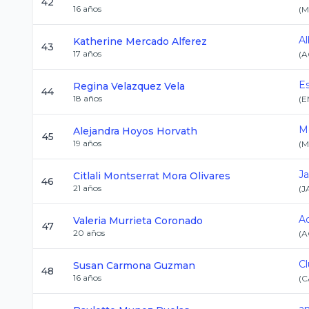
42
16
años
(
M
Al
Katherine
Mercado Alferez
43
17
años
(
A
E
Regina
Velazquez Vela
44
18
años
(
E
M
Alejandra
Hoyos Horvath
45
19
años
(
M
Ja
Citlali Montserrat
Mora Olivares
46
21
años
(
J
A
Valeria
Murrieta Coronado
47
20
años
(
A
Cl
Susan
Carmona Guzman
48
16
años
(
C