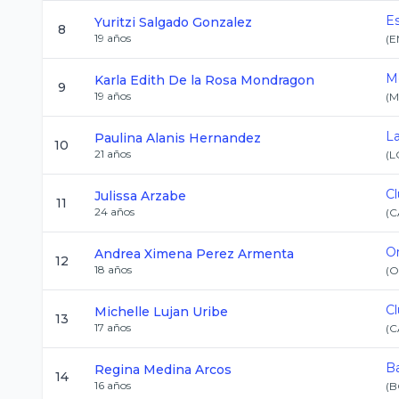
E
Yuritzi
Salgado Gonzalez
8
19
años
(
E
M
Karla Edith
De la Rosa Mondragon
9
19
años
(
M
L
Paulina
Alanis Hernandez
10
21
años
(
L
Cl
Julissa
Arzabe
11
24
años
(
C
O
Andrea Ximena
Perez Armenta
12
18
años
(
O
Cl
Michelle
Lujan Uribe
13
17
años
(
C
Ba
Regina
Medina Arcos
14
16
años
(
B