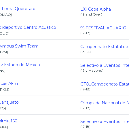
a Loma Queretaro
LXI Copa Alpha
(
19 and Over
)
OMAQ
)
lideportivo Centro Acuatico
55 FESTIVAL ACUARIO
(
17-18
)
OLID
)
lympus Swim Team
(
13-14
)
LYM
)
nv Estado de Mexico
(
19 y Mayores
)
NV
)
rcas Akm
(
17-18
)
RKM
)
uanajuato
(
17-18
)
TO
)
lmira166
(
17-18
)
A166
)