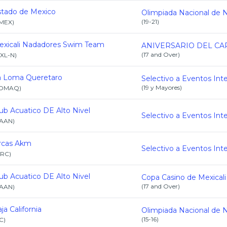
stado de Mexico
(
19-21
)
MEX
)
exicali Nadadores Swim Team
(
17 and Over
)
XL-N
)
a Loma Queretaro
(
19 y Mayores
)
OMAQ
)
ub Acuatico DE Alto Nivel
AAN
)
rcas Akm
RC
)
ub Acuatico DE Alto Nivel
(
17 and Over
)
AAN
)
ja California
(
15-16
)
C
)