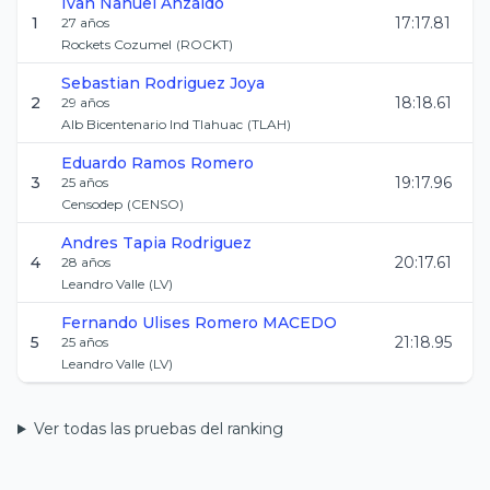
Ivan Nahuel
Anzaldo
1
17:17.81
27
años
Rockets Cozumel
(
ROCKT
)
Sebastian
Rodriguez Joya
2
18:18.61
29
años
Alb Bicentenario Ind Tlahuac
(
TLAH
)
Eduardo
Ramos Romero
3
19:17.96
25
años
Censodep
(
CENSO
)
Andres
Tapia Rodriguez
4
20:17.61
28
años
Leandro Valle
(
LV
)
Fernando Ulises
Romero MACEDO
5
21:18.95
25
años
Leandro Valle
(
LV
)
Ver todas las pruebas del ranking