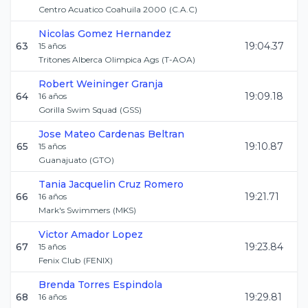
Centro Acuatico Coahuila 2000
(
C.A.C
)
Nicolas
Gomez Hernandez
63
19:04.37
15
años
Tritones Alberca Olimpica Ags
(
T-AOA
)
Robert
Weininger Granja
64
19:09.18
16
años
Gorilla Swim Squad
(
GSS
)
Jose Mateo
Cardenas Beltran
65
19:10.87
15
años
Guanajuato
(
GTO
)
Tania Jacquelin
Cruz Romero
66
19:21.71
16
años
Mark's Swimmers
(
MKS
)
Victor
Amador Lopez
67
19:23.84
15
años
Fenix Club
(
FENIX
)
Brenda
Torres Espindola
68
19:29.81
16
años