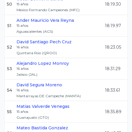
50
18:19.30
15
años
Mexico Formando Campeones
(
MFC
)
Ander Mauricio
Vera Reyna
51
18:19.97
15
años
Aguascalientes
(
AGS
)
David Santiago
Pech Cruz
52
18:23.05
16
años
Quintana Roo
(
QROO
)
Alejandro
Lopez Monroy
53
18:31.29
16
años
Jalisco
(
JAL
)
David
Segura Moreno
54
18:33.61
16
años
Mantarrayas DE Campeche
(
MANTA
)
Matias
Valverde Venegas
55
18:35.89
15
años
Guanajuato
(
GTO
)
Mateo
Bastida Gonzalez