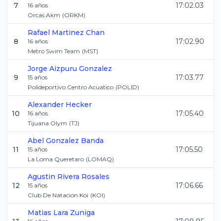
7
17:02.03
16
años
Orcas Akm
(
ORKM
)
Rafael
Martinez Chan
8
17:02.90
16
años
Metro Swim Team
(
MST
)
Jorge
Aizpuru Gonzalez
9
17:03.77
15
años
Polideportivo Centro Acuatico
(
POLID
)
Alexander
Hecker
10
17:05.40
16
años
Tijuana Olym
(
TJ
)
Abel
Gonzalez Banda
11
17:05.50
15
años
La Loma Queretaro
(
LOMAQ
)
Agustin
Rivera Rosales
12
17:06.66
15
años
Club De Natacion Koi
(
KOI
)
Matias
Lara Zuniga