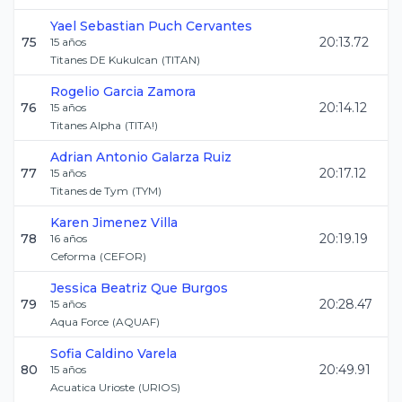
Yael Sebastian
Puch Cervantes
75
20:13.72
15
años
Titanes DE Kukulcan
(
TITAN
)
Rogelio
Garcia Zamora
76
20:14.12
15
años
Titanes Alpha
(
TITA!
)
Adrian Antonio
Galarza Ruiz
77
20:17.12
15
años
Titanes de Tym
(
TYM
)
Karen
Jimenez Villa
78
20:19.19
16
años
Ceforma
(
CEFOR
)
Jessica Beatriz
Que Burgos
79
20:28.47
15
años
Aqua Force
(
AQUAF
)
Sofia
Caldino Varela
80
20:49.91
15
años
Acuatica Urioste
(
URIOS
)