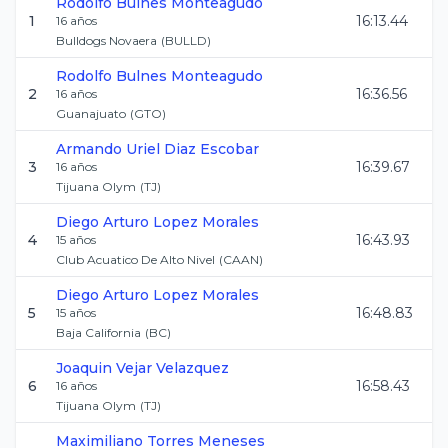
Rodolfo
Bulnes Monteagudo
1
16:13.44
16
años
Bulldogs Novaera
(
BULLD
)
Rodolfo
Bulnes Monteagudo
2
16:36.56
16
años
Guanajuato
(
GTO
)
Armando Uriel
Diaz Escobar
3
16:39.67
16
años
Tijuana Olym
(
TJ
)
Diego Arturo
Lopez Morales
4
16:43.93
15
años
Club Acuatico De Alto Nivel
(
CAAN
)
Diego Arturo
Lopez Morales
5
16:48.83
15
años
Baja California
(
BC
)
Joaquin
Vejar Velazquez
6
16:58.43
16
años
Tijuana Olym
(
TJ
)
Maximiliano
Torres Meneses