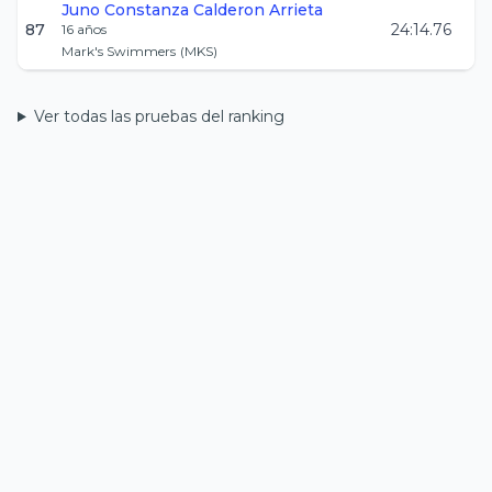
Juno Constanza
Calderon Arrieta
87
24:14.76
16
años
Mark's Swimmers
(
MKS
)
Ver todas las pruebas del ranking