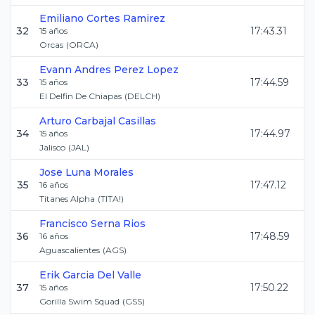
Emiliano
Cortes Ramirez
32
17:43.31
15
años
Orcas
(
ORCA
)
Evann Andres
Perez Lopez
33
17:44.59
15
años
El Delfin De Chiapas
(
DELCH
)
Arturo
Carbajal Casillas
34
17:44.97
15
años
Jalisco
(
JAL
)
Jose
Luna Morales
35
17:47.12
16
años
Titanes Alpha
(
TITA!
)
Francisco
Serna Rios
36
17:48.59
16
años
Aguascalientes
(
AGS
)
Erik
Garcia Del Valle
37
17:50.22
15
años
Gorilla Swim Squad
(
GSS
)