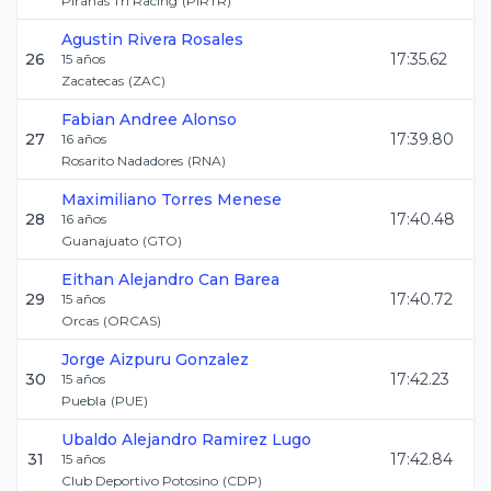
Piranas Tri Racing
(
PIRTR
)
Agustin
Rivera Rosales
26
17:35.62
15
años
Zacatecas
(
ZAC
)
Fabian Andree
Alonso
27
17:39.80
16
años
Rosarito Nadadores
(
RNA
)
Maximiliano
Torres Menese
28
17:40.48
16
años
Guanajuato
(
GTO
)
Eithan Alejandro
Can Barea
29
17:40.72
15
años
Orcas
(
ORCAS
)
Jorge
Aizpuru Gonzalez
30
17:42.23
15
años
Puebla
(
PUE
)
Ubaldo Alejandro
Ramirez Lugo
31
17:42.84
15
años
Club Deportivo Potosino
(
CDP
)