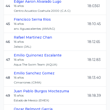
Edgar Aaron
Alvarado Lugo
44
18:0361
16
años
Centro Acuatico Coahuila 2000
(
C.A.C
)
Francisco
Serna Rios
45
18:10.45
16
años
anv Aguascalientes
(
ANVAG
)
Rafael
Martinez Chan
46
18:12.65
16
años
Jalisco
(
JAL
)
Emilio
Quinonez Escalante
47
18:12.83
16
años
Aqua The Swim Team
(
AQUA
)
Emilio
Sanchez Gomez
48
18:13.40
16
años
Cimarrones
(
CIMA
)
Juan Pablo
Burgos Moctezuma
49
18:18.39
15
años
Estado de Mexico
(
EMEX
)
Oscar
Belmont Garcia