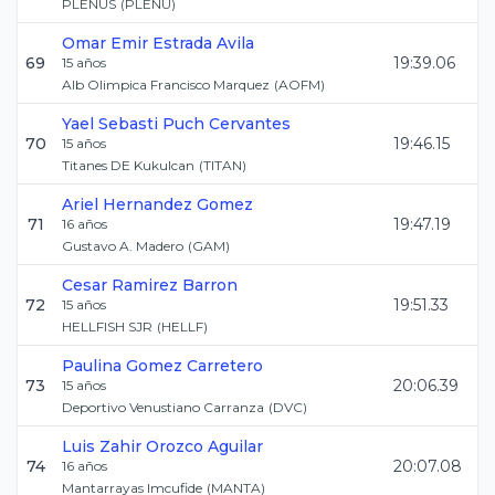
PLENUS
(
PLENU
)
Omar Emir
Estrada Avila
69
19:39.06
15
años
Alb Olimpica Francisco Marquez
(
AOFM
)
Yael Sebasti
Puch Cervantes
70
19:46.15
15
años
Titanes DE Kukulcan
(
TITAN
)
Ariel
Hernandez Gomez
71
19:47.19
16
años
Gustavo A. Madero
(
GAM
)
Cesar
Ramirez Barron
72
19:51.33
15
años
HELLFISH SJR
(
HELLF
)
Paulina
Gomez Carretero
73
20:06.39
15
años
Deportivo Venustiano Carranza
(
DVC
)
Luis Zahir
Orozco Aguilar
74
20:07.08
16
años
Mantarrayas Imcufide
(
MANTA
)