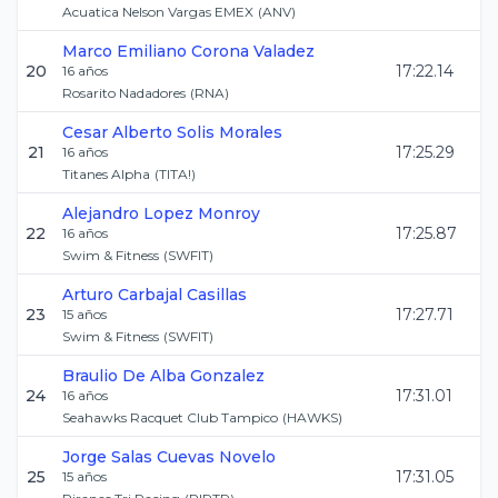
Acuatica Nelson Vargas EMEX
(
ANV
)
Marco Emiliano
Corona Valadez
20
17:22.14
16
años
Rosarito Nadadores
(
RNA
)
Cesar Alberto
Solis Morales
21
17:25.29
16
años
Titanes Alpha
(
TITA!
)
Alejandro
Lopez Monroy
22
17:25.87
16
años
Swim & Fitness
(
SWFIT
)
Arturo
Carbajal Casillas
23
17:27.71
15
años
Swim & Fitness
(
SWFIT
)
Braulio
De Alba Gonzalez
24
17:31.01
16
años
Seahawks Racquet Club Tampico
(
HAWKS
)
Jorge
Salas Cuevas Novelo
25
17:31.05
15
años