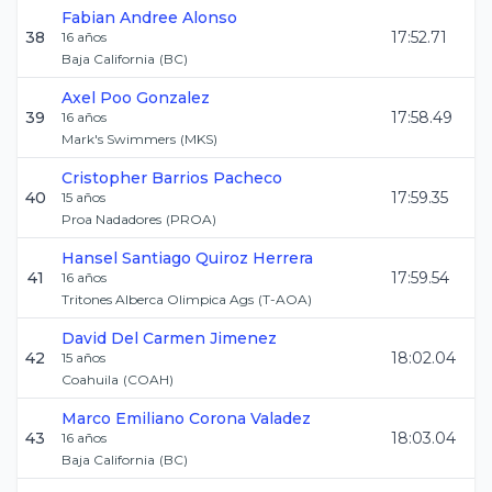
Fabian Andree
Alonso
38
17:52.71
16
años
Baja California
(
BC
)
Axel
Poo Gonzalez
39
17:58.49
16
años
Mark's Swimmers
(
MKS
)
Cristopher
Barrios Pacheco
40
17:59.35
15
años
Proa Nadadores
(
PROA
)
Hansel Santiago
Quiroz Herrera
41
17:59.54
16
años
Tritones Alberca Olimpica Ags
(
T-AOA
)
David
Del Carmen Jimenez
42
18:02.04
15
años
Coahuila
(
COAH
)
Marco Emiliano
Corona Valadez
43
18:03.04
16
años
Baja California
(
BC
)