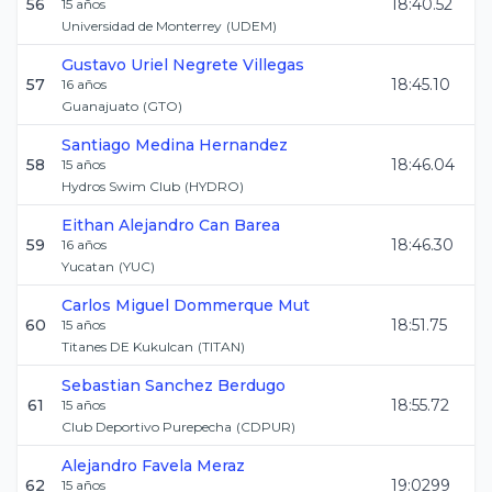
56
18:40.52
15
años
Universidad de Monterrey
(
UDEM
)
Gustavo Uriel
Negrete Villegas
57
18:45.10
16
años
Guanajuato
(
GTO
)
Santiago
Medina Hernandez
58
18:46.04
15
años
Hydros Swim Club
(
HYDRO
)
Eithan Alejandro
Can Barea
59
18:46.30
16
años
Yucatan
(
YUC
)
Carlos Miguel
Dommerque Mut
60
18:51.75
15
años
Titanes DE Kukulcan
(
TITAN
)
Sebastian
Sanchez Berdugo
61
18:55.72
15
años
Club Deportivo Purepecha
(
CDPUR
)
Alejandro
Favela Meraz
62
19:0299
15
años