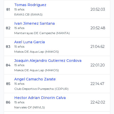
Tomas
Rodriguez
81
20:52.03
15
años
RAYAS CB
(
RAYAS
)
Ivan
Jimenez Santana
82
20:52.48
15
años
Mantarrayas DE Campeche
(
MANTA
)
Axel
Luna Garcia
83
21:04.62
15
años
Makos DE Aqua Lap
(
MAKOS
)
Joaquin Alejandro
Gutierrez Cordova
84
22:01.20
15
años
Makos DE Aqua Lap
(
MAKOS
)
Angel
Camacho Zarate
85
22:14.47
15
años
Club Deportivo Purepecha
(
CDPUR
)
Hector Adrian
Dinorin Calva
86
22:42.02
15
años
Narvales-Df
(
NRVLS
)