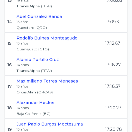
13
17:08.85
16
años
Titanes Alpha
(
TITA!
)
Abel
Gonzalez Banda
14
17:09.31
15
años
Queretaro
(
QRO
)
Rodolfo
Bulnes Monteagudo
15
17:12.67
15
años
Guanajuato
(
GTO
)
Alonso
Portillo Cruz
16
17:18.27
16
años
Titanes Alpha
(
TITA!
)
Maximiliano
Torres Meneses
17
17:18.57
15
años
Orcas Akm
(
ORCAS
)
Alexander
Hecker
18
17:20.27
16
años
Baja California
(
BC
)
Juan Pablo
Burgos Moctezuma
19
17:20.78
15
años