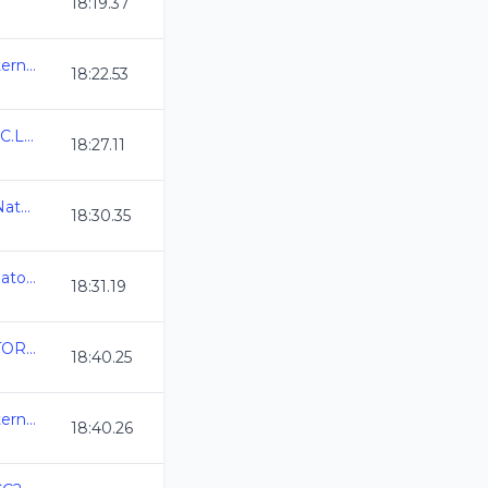
18:19.37
1a Copa Queretaro Internacional
18:22.53
Camp. Nal. de Verano C.L. 2024
18:27.11
2da Copa Alebrije de Natacion CL 2024
18:30.35
2024-06-20 Campeonato Estatal y Sel CL AJN
18:31.19
TORNEO CLASIFICATORIO AMORNAC 12 Y 13 OCT 24
18:40.25
1a Copa Queretaro Internacional
18:40.26