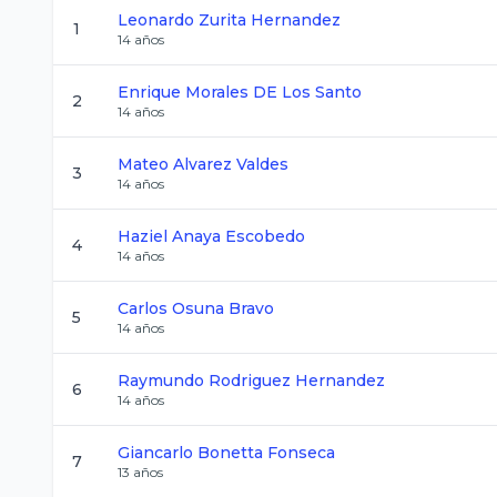
Leonardo
Zurita Hernandez
1
14
años
Enrique
Morales DE Los Santo
2
14
años
Mateo
Alvarez Valdes
3
14
años
Haziel
Anaya Escobedo
4
14
años
Carlos
Osuna Bravo
5
14
años
Raymundo
Rodriguez Hernandez
6
14
años
Giancarlo
Bonetta Fonseca
7
13
años