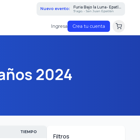
Furia Bajo la Luna- Epatl...
Nuevo evento:
9 ago. • San Juan Epatlán
Ingresa
Crea tu cuenta
 años 2024
TIEMPO
Filtros