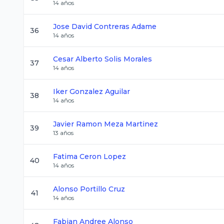
14
años
Jose David
Contreras Adame
36
14
años
Cesar Alberto
Solis Morales
37
14
años
Iker
Gonzalez Aguilar
38
14
años
Javier Ramon
Meza Martinez
39
13
años
Fatima
Ceron Lopez
40
14
años
Alonso
Portillo Cruz
41
14
años
Fabian Andree
Alonso