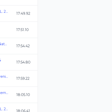
IV Copa AMDETNA C.L. 2024
17:49.92
17:51.10
2da Copa Alebrije de Natacion CL 2024
17:54.42
4
17:54.80
Camp. Estatal Oro Juvenil C.L. 2023-2024
17:59.22
1a Copa Queretaro Internacional
18:05.10
IV Copa AMDETNA C.L. 2024
18:06.41