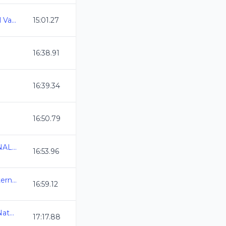
Acuatlon Promocional Vamos Todos al Siglo XXI
15:01.27
16:38.91
16:39.34
16:50.79
TORNEO INVITACIONAL DE INVIERNO CL 2024
16:53.96
1a Copa Queretaro Internacional
16:59.12
2da Copa Alebrije de Natacion CL 2024
17:17.88