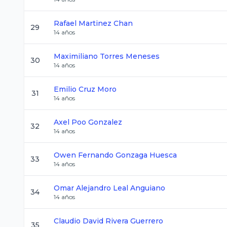
Rafael
Martinez Chan
29
14
años
Maximiliano
Torres Meneses
30
14
años
Emilio
Cruz Moro
31
14
años
Axel
Poo Gonzalez
32
14
años
Owen Fernando
Gonzaga Huesca
33
14
años
Omar Alejandro
Leal Anguiano
34
14
años
Claudio David
Rivera Guerrero
35