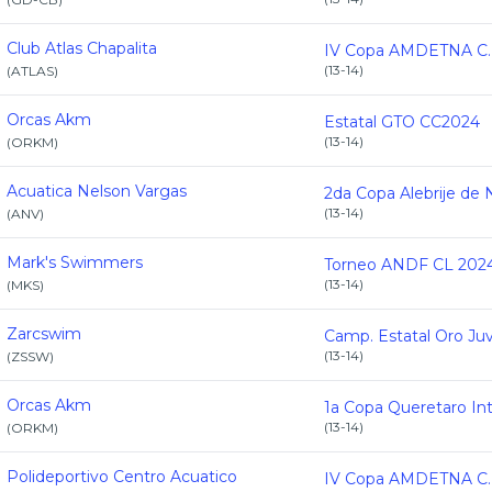
Club Atlas Chapalita
(
13-14
)
(
ATLAS
)
Orcas Akm
Estatal GTO CC2024
(
13-14
)
(
ORKM
)
Acuatica Nelson Vargas
(
13-14
)
(
ANV
)
Mark's Swimmers
Torneo ANDF CL 202
(
13-14
)
(
MKS
)
Zarcswim
(
13-14
)
(
ZSSW
)
Orcas Akm
(
13-14
)
(
ORKM
)
Polideportivo Centro Acuatico