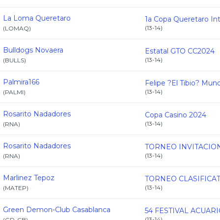
La Loma Queretaro
(
13-14
)
(
LOMAQ
)
Bulldogs Novaera
Estatal GTO CC2024
(
13-14
)
(
BULLS
)
Palmira166
Felipe ?El Tibio? Mun
(
13-14
)
(
PALMI
)
Rosarito Nadadores
Copa Casino 2024
(
13-14
)
(
RNA
)
Rosarito Nadadores
(
13-14
)
(
RNA
)
Marlinez Tepoz
(
13-14
)
(
MATEP
)
Green Demon-Club Casablanca
54 FESTIVAL ACUAR
(
13-14
)
(
GD-CB
)