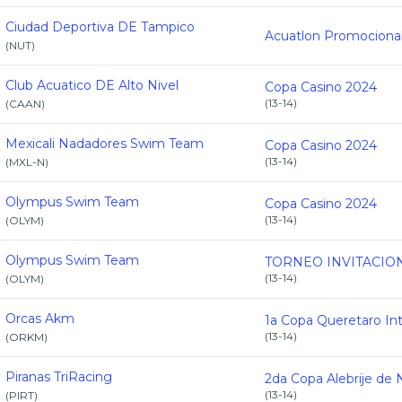
Ciudad Deportiva DE Tampico
(
NUT
)
Club Acuatico DE Alto Nivel
Copa Casino 2024
(
13-14
)
(
CAAN
)
Mexicali Nadadores Swim Team
Copa Casino 2024
(
13-14
)
(
MXL-N
)
Olympus Swim Team
Copa Casino 2024
(
13-14
)
(
OLYM
)
Olympus Swim Team
(
13-14
)
(
OLYM
)
Orcas Akm
(
13-14
)
(
ORKM
)
Piranas TriRacing
(
13-14
)
(
PIRT
)