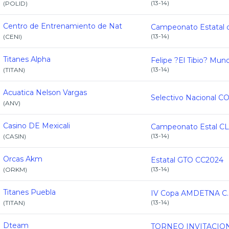
(
13-14
)
(
POLID
)
Centro de Entrenamiento de Nat
(
13-14
)
(
CENI
)
Titanes Alpha
Felipe ?El Tibio? Mun
(
13-14
)
(
TITAN
)
Acuatica Nelson Vargas
(
ANV
)
Casino DE Mexicali
(
13-14
)
(
CASIN
)
Orcas Akm
Estatal GTO CC2024
(
13-14
)
(
ORKM
)
Titanes Puebla
(
13-14
)
(
TITAN
)
Dteam