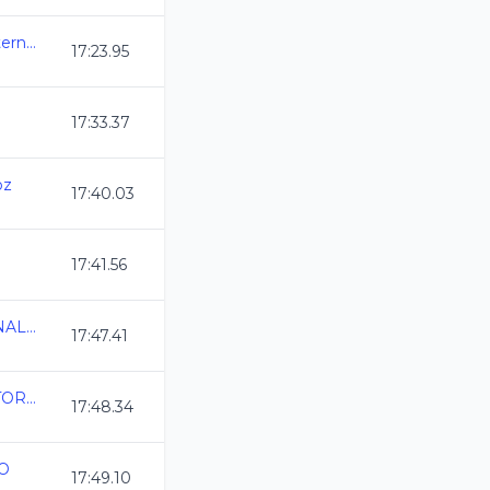
1a Copa Queretaro Internacional
17:23.95
17:33.37
oz
17:40.03
17:41.56
TORNEO INVITACIONAL DE INVIERNO CL 2024
17:47.41
TORNEO CLASIFICATORIO AMORNAC 12 Y 13 OCT 24
17:48.34
IO
17:49.10