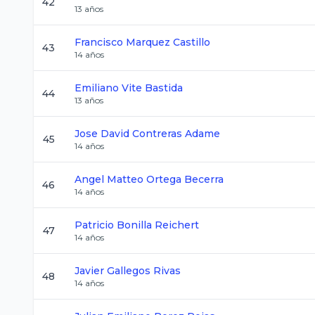
42
13
años
Francisco
Marquez Castillo
43
14
años
Emiliano
Vite Bastida
44
13
años
Jose David
Contreras Adame
45
14
años
Angel Matteo
Ortega Becerra
46
14
años
Patricio
Bonilla Reichert
47
14
años
Javier
Gallegos Rivas
48
14
años