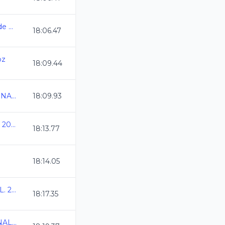
Campeonato Estatal de Natacion Oaxaca 2024
18:06.47
oz
18:09.44
Selectivo Nacional CONADEIP 2024
18:09.93
Campeonato Estal CL 2024
18:13.77
18:14.05
IV Copa AMDETNA C.L. 2024
18:17.35
TORNEO INVITACIONAL DE INVIERNO CL 2024