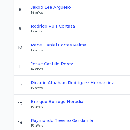
Jakob
Lee Arguello
8
14
años
Rodrigo
Ruiz Cortaza
9
13
años
Rene Daniel
Cortes Palma
10
13
años
Josue
Castillo Perez
11
14
años
Ricardo Abraham
Rodriguez Hernandez
12
13
años
Enrique
Borrego Heredia
13
13
años
Raymundo
Trevino Gandarilla
14
13
años