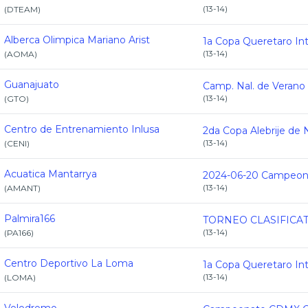
(
13-14
)
(
DTEAM
)
Alberca Olimpica Mariano Arist
(
13-14
)
(
AOMA
)
Guanajuato
(
13-14
)
(
GTO
)
Centro de Entrenamiento Inlusa
(
13-14
)
(
CENI
)
Acuatica Mantarrya
(
13-14
)
(
AMANT
)
Palmira166
(
13-14
)
(
PA166
)
Centro Deportivo La Loma
(
13-14
)
(
LOMA
)