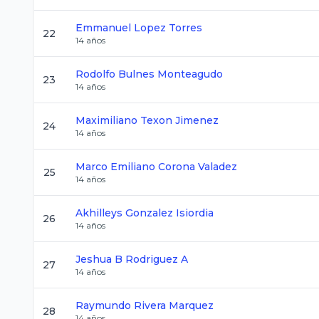
Emmanuel
Lopez Torres
22
14
años
Rodolfo
Bulnes Monteagudo
23
14
años
Maximiliano
Texon Jimenez
24
14
años
Marco Emiliano
Corona Valadez
25
14
años
Akhilleys
Gonzalez Isiordia
26
14
años
Jeshua B
Rodriguez A
27
14
años
Raymundo
Rivera Marquez
28
14
años