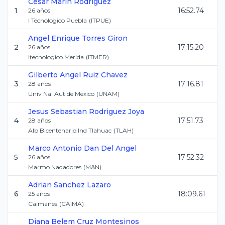
Cesar
Marin Rodriguez
1
16:52.74
26
años
I Tecnologico Puebla
(
ITPUE
)
Angel Enrique
Torres Giron
2
17:15.20
26
años
Itecnologico Merida
(
ITMER
)
Gilberto Angel
Ruiz Chavez
3
17:16.81
28
años
Univ Nal Aut de Mexico
(
UNAM
)
Jesus Sebastian
Rodriguez Joya
4
17:51.73
28
años
Alb Bicentenario Ind Tlahuac
(
TLAH
)
Marco Antonio
Dan Del Angel
5
17:52.32
26
años
Marmo Nadadores
(
M&N
)
Adrian
Sanchez Lazaro
6
18:09.61
25
años
Caimanes
(
CAIMA
)
Diana Belem
Cruz Montesinos