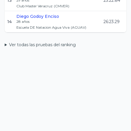
13
23:22.84
29
años
Club Master Veracruz
(
CMVER
)
Diego
Godoy Enciso
14
26:23.29
28
años
Escuela DE Natacion Agua Viva
(
AGUAV
)
Ver todas las pruebas del ranking