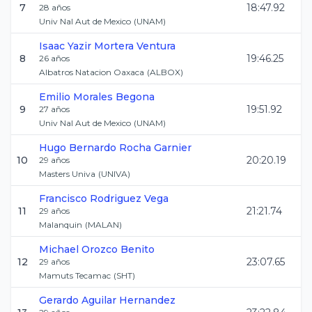
7
18:47.92
28
años
Univ Nal Aut de Mexico
(
UNAM
)
Isaac Yazir
Mortera Ventura
8
19:46.25
26
años
Albatros Natacion Oaxaca
(
ALBOX
)
Emilio
Morales Begona
9
19:51.92
27
años
Univ Nal Aut de Mexico
(
UNAM
)
Hugo Bernardo
Rocha Garnier
10
20:20.19
29
años
Masters Univa
(
UNIVA
)
Francisco
Rodriguez Vega
11
21:21.74
29
años
Malanquin
(
MALAN
)
Michael
Orozco Benito
12
23:07.65
29
años
Mamuts Tecamac
(
SHT
)
Gerardo
Aguilar Hernandez