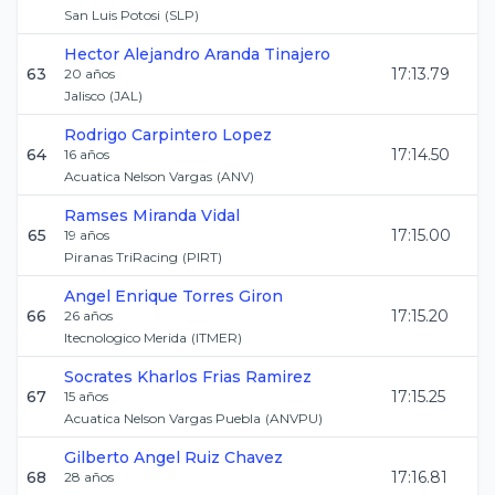
San Luis Potosi
(
SLP
)
Hector Alejandro
Aranda Tinajero
63
17:13.79
20
años
Jalisco
(
JAL
)
Rodrigo
Carpintero Lopez
64
17:14.50
16
años
Acuatica Nelson Vargas
(
ANV
)
Ramses
Miranda Vidal
65
17:15.00
19
años
Piranas TriRacing
(
PIRT
)
Angel Enrique
Torres Giron
66
17:15.20
26
años
Itecnologico Merida
(
ITMER
)
Socrates Kharlos
Frias Ramirez
67
17:15.25
15
años
Acuatica Nelson Vargas Puebla
(
ANVPU
)
Gilberto Angel
Ruiz Chavez
68
17:16.81
28
años