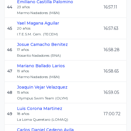
Emiliano
Castilla Palomino
44
16:57.11
23
años
Marmo Nadadores
(
M&N
)
Yael
Magana Aguilar
45
16:57.63
20
años
I.T.E.S.M. Cem.
(
TECEM
)
Josue
Camacho Benitez
46
16:58.28
17
años
Rosarito Nadadores
(
RNA
)
Mariano
Ballado Larios
47
16:58.65
19
años
Marmo Nadadores
(
M&N
)
Joaquin
Vejar Velazquez
48
16:59.05
15
años
Olympus Swim Team
(
OLYM
)
Luis
Corona Martinez
49
17:00.72
18
años
La Loma Queretaro
(
LOMAQ
)
Carlos Daniel
Cedeno Avila