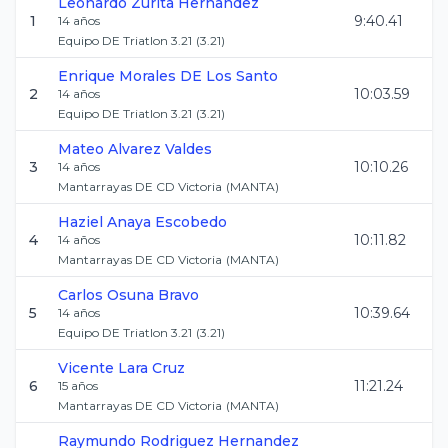
Leonardo
Zurita Hernandez
1
9:40.41
14
años
Equipo DE Triatlon 3.21
(
3.21
)
Enrique
Morales DE Los Santo
2
10:03.59
14
años
Equipo DE Triatlon 3.21
(
3.21
)
Mateo
Alvarez Valdes
3
10:10.26
14
años
Mantarrayas DE CD Victoria
(
MANTA
)
Haziel
Anaya Escobedo
4
10:11.82
14
años
Mantarrayas DE CD Victoria
(
MANTA
)
Carlos
Osuna Bravo
5
10:39.64
14
años
Equipo DE Triatlon 3.21
(
3.21
)
Vicente
Lara Cruz
6
11:21.24
15
años
Mantarrayas DE CD Victoria
(
MANTA
)
Raymundo
Rodriguez Hernandez