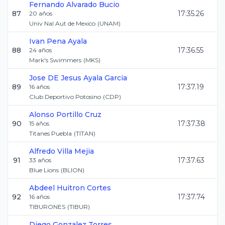
Fernando
Alvarado Bucio
87
17:35.26
20
años
Univ Nal Aut de Mexico
(
UNAM
)
Ivan
Pena Ayala
88
17:36.55
24
años
Mark's Swimmers
(
MKS
)
Jose DE Jesus
Ayala Garcia
89
17:37.19
16
años
Club Deportivo Potosino
(
CDP
)
Alonso
Portillo Cruz
90
17:37.38
15
años
Titanes Puebla
(
TITAN
)
Alfredo
Villa Mejia
91
17:37.63
33
años
Blue Lions
(
BLION
)
Abdeel
Huitron Cortes
92
17:37.74
16
años
TIBURONES
(
TIBUR
)
Diego
Gonzalez Torres