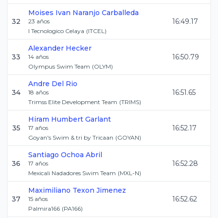
Moises Ivan
Naranjo Carballeda
32
16:49.17
23
años
I Tecnologico Celaya
(
ITCEL
)
Alexander
Hecker
33
16:50.79
14
años
Olympus Swim Team
(
OLYM
)
Andre
Del Rio
34
16:51.65
18
años
Trimss Elite Development Team
(
TRIMS
)
Hiram Humbert
Garlant
35
16:52.17
17
años
Goyan's Swim & tri by Tricaan
(
GOYAN
)
Santiago
Ochoa Abril
36
16:52.28
17
años
Mexicali Nadadores Swim Team
(
MXL-N
)
Maximiliano
Texon Jimenez
37
16:52.62
15
años
Palmira166
(
PA166
)