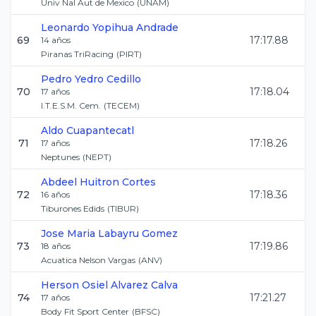
Univ Nal Aut de Mexico
(
UNAM
)
Leonardo
Yopihua Andrade
69
17:17.88
14
años
Piranas TriRacing
(
PIRT
)
Pedro
Yedro Cedillo
70
17:18.04
17
años
I.T.E.S.M. Cem.
(
TECEM
)
Aldo
Cuapantecatl
71
17:18.26
17
años
Neptunes
(
NEPT
)
Abdeel
Huitron Cortes
72
17:18.36
16
años
Tiburones Edids
(
TIBUR
)
Jose Maria
Labayru Gomez
73
17:19.86
18
años
Acuatica Nelson Vargas
(
ANV
)
Herson Osiel
Alvarez Calva
74
17:21.27
17
años
Body Fit Sport Center
(
BFSC
)