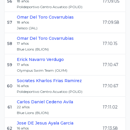
56
17:09.05
18
años
Polideportivo Centro Acuatico
(
POLID
)
Omar
Del Toro Covarrubias
57
17:09.58
18
años
Jalisco
(
JAL
)
Omar
Del Toro Covarrubias
58
17:10.15
17
años
Blue Lions
(
BLION
)
Erick
Navarro Verdugo
59
17:10.47
17
años
Olympus Swim Team
(
OLYM
)
Socrates Kharlos
Frias Ramirez
60
17:10.67
16
años
Polideportivo Centro Acuatico
(
POLID
)
Carlos Daniel
Cedeno Avila
61
17:11.02
22
años
Blue Lions
(
BLION
)
Jose DE Jesus
Ayala Garcia
62
17:13.58
16
años