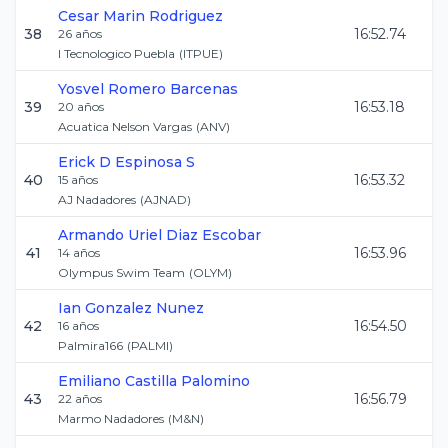
Cesar
Marin Rodriguez
38
16:52.74
26
años
I Tecnologico Puebla
(
ITPUE
)
Yosvel
Romero Barcenas
39
16:53.18
20
años
Acuatica Nelson Vargas
(
ANV
)
Erick D
Espinosa S
40
16:53.32
15
años
AJ Nadadores
(
AJNAD
)
Armando Uriel
Diaz Escobar
41
16:53.96
14
años
Olympus Swim Team
(
OLYM
)
Ian
Gonzalez Nunez
42
16:54.50
16
años
Palmira166
(
PALMI
)
Emiliano
Castilla Palomino
43
16:56.79
22
años
Marmo Nadadores
(
M&N
)