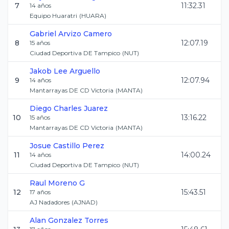
7
11:32.31
14
años
Equipo Huaratri
(
HUARA
)
Gabriel
Arvizo Camero
8
12:07.19
15
años
Ciudad Deportiva DE Tampico
(
NUT
)
Jakob
Lee Arguello
9
12:07.94
14
años
Mantarrayas DE CD Victoria
(
MANTA
)
Diego
Charles Juarez
10
13:16.22
15
años
Mantarrayas DE CD Victoria
(
MANTA
)
Josue
Castillo Perez
11
14:00.24
14
años
Ciudad Deportiva DE Tampico
(
NUT
)
Raul
Moreno G
12
15:43.51
17
años
AJ Nadadores
(
AJNAD
)
Alan
Gonzalez Torres