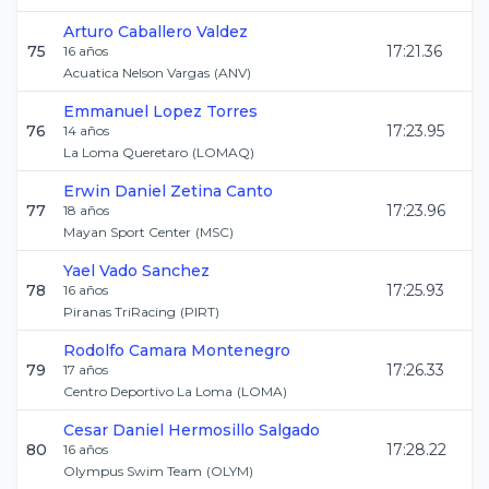
Arturo
Caballero Valdez
75
17:21.36
16
años
Acuatica Nelson Vargas
(
ANV
)
Emmanuel
Lopez Torres
76
17:23.95
14
años
La Loma Queretaro
(
LOMAQ
)
Erwin Daniel
Zetina Canto
77
17:23.96
18
años
Mayan Sport Center
(
MSC
)
Yael
Vado Sanchez
78
17:25.93
16
años
Piranas TriRacing
(
PIRT
)
Rodolfo
Camara Montenegro
79
17:26.33
17
años
Centro Deportivo La Loma
(
LOMA
)
Cesar Daniel
Hermosillo Salgado
80
17:28.22
16
años
Olympus Swim Team
(
OLYM
)