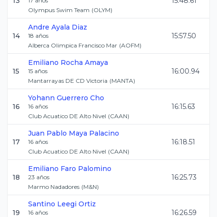
13
15:48.61
17
años
Olympus Swim Team
(
OLYM
)
Andre
Ayala Diaz
14
15:57.50
18
años
Alberca Olimpica Francisco Mar
(
AOFM
)
Emiliano
Rocha Amaya
15
16:00.94
15
años
Mantarrayas DE CD Victoria
(
MANTA
)
Yohann
Guerrero Cho
16
16:15.63
16
años
Club Acuatico DE Alto Nivel
(
CAAN
)
Juan Pablo
Maya Palacino
17
16:18.51
16
años
Club Acuatico DE Alto Nivel
(
CAAN
)
Emiliano
Faro Palomino
18
16:25.73
23
años
Marmo Nadadores
(
M&N
)
Santino
Leegi Ortiz
19
16:26.59
16
años