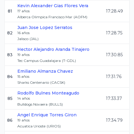
Kevin Alexander Gias
Flores Vera
81
17:28.49
17
años
Alberca Olimpica Francisco Mar
(
AOFM
)
Juan Jose
Lopez Serratos
82
17:28.75
16
años
Jalisco
(
JAL
)
Hector Alejandro
Aranda Tinajero
83
17:30.85
19
años
Tec Campus Guadalajara
(
T-GDL
)
Emiliano
Almanza Chavez
84
17:31.76
15
años
Sharks Centenario
(
CACSK
)
Rodolfo
Bulnes Monteagudo
85
17:33.37
14
años
Bulldogs Novaera
(
BULLS
)
Angel Enrique
Torres Giron
86
17:34.79
19
años
Acuatica Urioste
(
URIOS
)