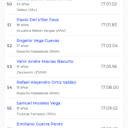
50
17:01.02
22
años
Jalisco
(
JAL
)
Paolo
Del Villar Fava
51
17:01.83
18
años
Acuatica Nelson Vargas
(
ANV
)
Rogelio
Vega Cuevas
52
17:02.04
17
años
Rosarito Nadadores
(
RNA
)
Yahir Andre
Macias Basurto
53
17:05.96
19
años
Zarcswim
(
ZSSW
)
Rafael Alejandro
Ortiz Valdez
54
17:08.00
15
años
Rosarito Nadadores
(
RNA
)
Samuel
Morales Vega
55
17:09.02
15
años
Truchas Tampico
(
TRU
)
Emiliano
Guerra Perez