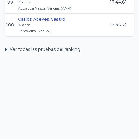
99
17:44.81
15
años
Acuatica Nelson Vargas
(
ANV
)
Carlos
Aceves Castro
100
17:46.53
15
años
Zarcswim
(
ZSSW
)
Ver todas las pruebas del ranking