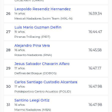
Orcas Akm
(
ORKM
)
Leopoldo
Resendiz Hernandez
26
16:39.34
14
años
Mexicali Nadadores Swim Team
(
MXL-N
)
Luis Mario
Guzman Delfin
27
16:44.47
19
años
Piranas TriRacing
(
PIRT
)
Alejandro
Pina Vera
28
16:45.58
16
años
Rosarito Nadadores
(
RNA
)
Jesus Salvador
Chavarin Alfaro
29
16:47.17
17
años
Delfines del Bosque
(
DDBOS
)
Carlos Santiago
Custodio Alcantara
30
16:47.98
17
años
Polideportivo Centro Acuatico
(
POLID
)
Santino
Leegi Ortiz
31
16:47.98
16
años
Marmo Nadadores
(
M&N
)