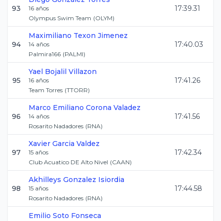
93
17:39.31
16
años
Olympus Swim Team
(
OLYM
)
Maximiliano
Texon Jimenez
94
17:40.03
14
años
Palmira166
(
PALMI
)
Yael
Bojalil Villazon
95
17:41.26
16
años
Team Torres
(
TTORR
)
Marco Emiliano
Corona Valadez
96
17:41.56
14
años
Rosarito Nadadores
(
RNA
)
Xavier
Garcia Valdez
97
17:42.34
15
años
Club Acuatico DE Alto Nivel
(
CAAN
)
Akhilleys
Gonzalez Isiordia
98
17:44.58
15
años
Rosarito Nadadores
(
RNA
)
Emilio
Soto Fonseca