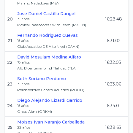
Marmo Nadadores
(
M&N
)
Jose Daniel
Castillo Rangel
20
16:28.48
19
años
Mexicali Nadadores Swim Team
(
MXL-N
)
Fernando
Rodriguez Cuevas
21
16:31.02
15
años
Club Acuatico DE Alto Nivel
(
CAAN
)
David Mesulam
Medina Alfaro
22
16:32.05
18
años
Alb Bicentenario Ind Tlahuac
(
TLAH
)
Seth
Soriano Perdomo
23
16:33.06
19
años
Polideportivo Centro Acuatico
(
POLID
)
Diego Alejando
Lizardi Garrido
24
16:34.01
15
años
Orcas Akm
(
ORKM
)
Moises Ivan
Naranjo Carballeda
25
16:38.65
22
años