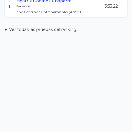
Beatriz
Godinez Chaparro
1
3:53.22
44
años
anv Centro de Entrenamiento
(
ANVCE
)
Ver todas las pruebas del ranking