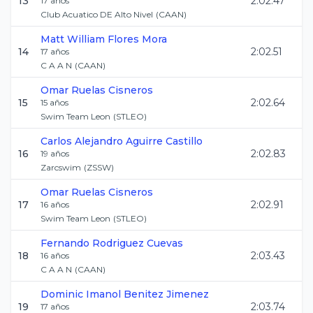
13
2:02.47
17
años
Club Acuatico DE Alto Nivel
(
CAAN
)
Matt William
Flores Mora
14
2:02.51
17
años
C A A N
(
CAAN
)
Omar
Ruelas Cisneros
15
2:02.64
15
años
Swim Team Leon
(
STLEO
)
Carlos Alejandro
Aguirre Castillo
16
2:02.83
19
años
Zarcswim
(
ZSSW
)
Omar
Ruelas Cisneros
17
2:02.91
16
años
Swim Team Leon
(
STLEO
)
Fernando
Rodriguez Cuevas
18
2:03.43
16
años
C A A N
(
CAAN
)
Dominic Imanol
Benitez Jimenez
19
2:03.74
17
años