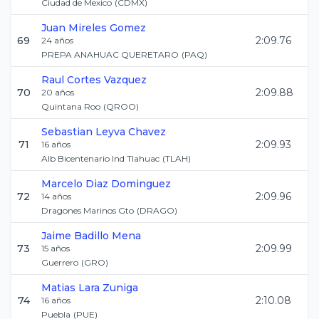
Ciudad de Mexico
(
CDMX
)
Juan
Mireles Gomez
69
2:09.76
24
años
PREPA ANAHUAC QUERETARO
(
PAQ
)
Raul
Cortes Vazquez
70
2:09.88
20
años
Quintana Roo
(
QROO
)
Sebastian
Leyva Chavez
71
2:09.93
16
años
Alb Bicentenario Ind Tlahuac
(
TLAH
)
Marcelo
Diaz Dominguez
72
2:09.96
14
años
Dragones Marinos Gto
(
DRAGO
)
Jaime
Badillo Mena
73
2:09.99
15
años
Guerrero
(
GRO
)
Matias
Lara Zuniga
74
2:10.08
16
años
Puebla
(
PUE
)