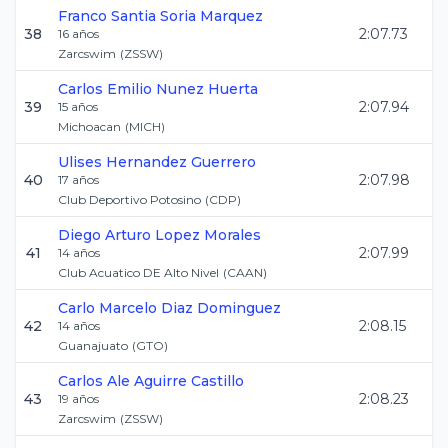
Franco Santia
Soria Marquez
38
2:07.73
16
años
Zarcswim
(
ZSSW
)
Carlos Emilio
Nunez Huerta
39
2:07.94
15
años
Michoacan
(
MICH
)
Ulises
Hernandez Guerrero
40
2:07.98
17
años
Club Deportivo Potosino
(
CDP
)
Diego Arturo
Lopez Morales
41
2:07.99
14
años
Club Acuatico DE Alto Nivel
(
CAAN
)
Carlo Marcelo
Diaz Dominguez
42
2:08.15
14
años
Guanajuato
(
GTO
)
Carlos Ale
Aguirre Castillo
43
2:08.23
19
años
Zarcswim
(
ZSSW
)