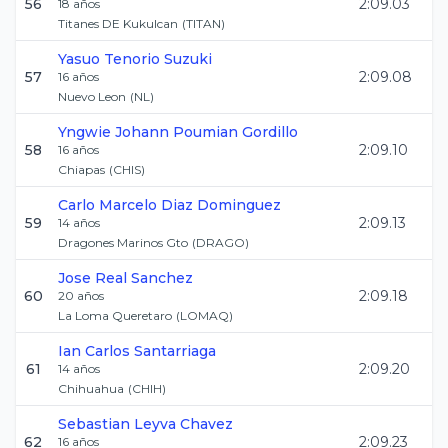
56
2:09.03
18
años
Titanes DE Kukulcan
(
TITAN
)
Yasuo
Tenorio Suzuki
57
2:09.08
16
años
Nuevo Leon
(
NL
)
Yngwie Johann
Poumian Gordillo
58
2:09.10
16
años
Chiapas
(
CHIS
)
Carlo Marcelo
Diaz Dominguez
59
2:09.13
14
años
Dragones Marinos Gto
(
DRAGO
)
Jose
Real Sanchez
60
2:09.18
20
años
La Loma Queretaro
(
LOMAQ
)
Ian Carlos
Santarriaga
61
2:09.20
14
años
Chihuahua
(
CHIH
)
Sebastian
Leyva Chavez
62
2:09.23
16
años