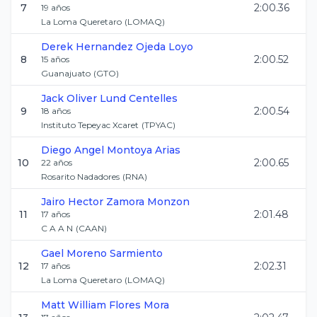
7
2:00.36
19
años
La Loma Queretaro
(
LOMAQ
)
Derek
Hernandez Ojeda Loyo
8
2:00.52
15
años
Guanajuato
(
GTO
)
Jack Oliver
Lund Centelles
9
2:00.54
18
años
Instituto Tepeyac Xcaret
(
TPYAC
)
Diego Angel
Montoya Arias
10
2:00.65
22
años
Rosarito Nadadores
(
RNA
)
Jairo Hector
Zamora Monzon
11
2:01.48
17
años
C A A N
(
CAAN
)
Gael
Moreno Sarmiento
12
2:02.31
17
años
La Loma Queretaro
(
LOMAQ
)
Matt William
Flores Mora