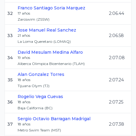
Franco Santiago
Soria Marquez
32
2:06.44
17
años
Zarcswim
(
ZSSW
)
Jose Manuel
Real Sanchez
33
2:06.58
21
años
La Loma Queretaro
(
LOMAQ
)
David Mesulam
Medina Alfaro
34
2:07.08
19
años
Alberca Olimpica Bicentenario
(
TLAH
)
Alan
Gonzalez Torres
35
2:07.24
18
años
Tijuana Olym
(
TJ
)
Rogelio
Vega Cuevas
36
2:07.25
18
años
Baja California
(
BC
)
Sergio Octavio
Barragan Madrigal
37
2:07.38
18
años
Metro Swim Team
(
MST
)