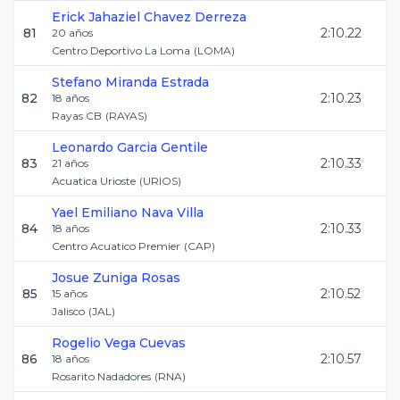
Erick Jahaziel
Chavez Derreza
81
2:10.22
20
años
Centro Deportivo La Loma
(
LOMA
)
Stefano
Miranda Estrada
82
2:10.23
18
años
Rayas CB
(
RAYAS
)
Leonardo
Garcia Gentile
83
2:10.33
21
años
Acuatica Urioste
(
URIOS
)
Yael Emiliano
Nava Villa
84
2:10.33
18
años
Centro Acuatico Premier
(
CAP
)
Josue
Zuniga Rosas
85
2:10.52
15
años
Jalisco
(
JAL
)
Rogelio
Vega Cuevas
86
2:10.57
18
años
Rosarito Nadadores
(
RNA
)