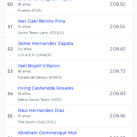
50
2:08.50
18
años
Puebla
(
PUE
)
Iker Gael
Benito Pina
51
2:08.54
14
años
Swim Team Leon
(
STLEO
)
Jaime
Hernandez Zapata
52
2:08.60
24
años
U P A E P
(
UPAEP
)
Yael
Bojalil Villazon
53
2:08.73
18
años
Estado de Mexico
(
EMEX
)
Irving
Castaneda Rosales
54
2:08.83
16
años
Metro Swim Team
(
MST
)
Raul
Hernandez Diaz
55
2:08.96
19
años
The Swim Club
(
TSC
)
Abraham
Dommerque Mut