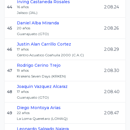
Irving
Castaneda Rosales
44
2:08.24
16
años
Jalisco
(
JAL
)
Daniel
Alba Miranda
45
2:08.26
20
años
Guanajuato
(
GTO
)
Justin Alan
Carrillo Cortez
46
2:08.29
17
años
Centro Acuatico Coahuila 2000
(
C.A.C
)
Rodrigo
Cerino Trejo
47
2:08.30
19
años
Krakens Seven Days
(
KRKEN
)
Joaquin
Vazquez Alcaraz
48
2:08.40
17
años
Guanajuato
(
GTO
)
Diego
Montoya Arias
49
2:08.47
22
años
La Loma Queretaro
(
LOMAQ
)
Leonardo
Salgado Najera