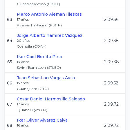
Ciudad de Mexico
(
CDMX
)
Marco Antonio
Aleman Illescas
63
2:09.36
17
años
Piranas Tri Racing
(
PIRTR
)
Jorge Alberto
Ramirez Vazquez
64
2:09.36
20
años
Coahuila
(
COAH
)
Iker Gael
Benito Pina
65
2:09.38
14
años
Swim Team Leon
(
STLEO
)
Juan Sebastian
Vargas Avila
66
2:09.52
15
años
Guanajuato
(
GTO
)
Cesar Daniel
Hermosillo Salgado
67
2:09.72
17
años
Tijuana Olym
(
TJ
)
Iker Oliver
Alvarez Calva
68
2:09.72
16
años