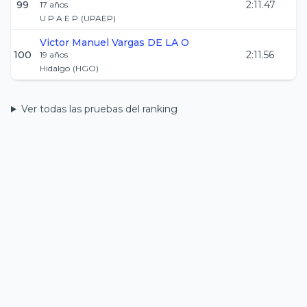
99
2:11.47
17
años
U P A E P
(
UPAEP
)
Victor Manuel
Vargas DE LA O
100
2:11.56
19
años
Hidalgo
(
HGO
)
Ver todas las pruebas del ranking