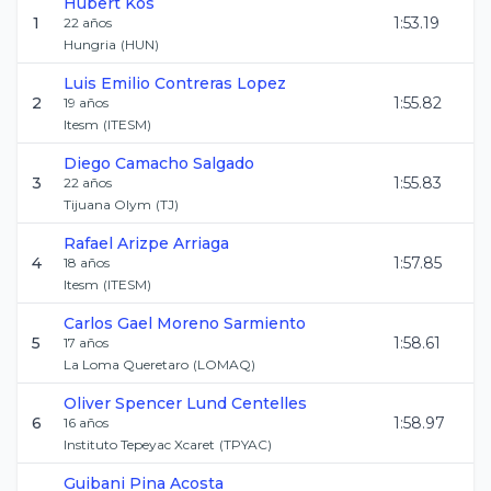
Hubert
Kos
1
1:53.19
22
años
Hungria
(
HUN
)
Luis Emilio
Contreras Lopez
2
1:55.82
19
años
Itesm
(
ITESM
)
Diego
Camacho Salgado
3
1:55.83
22
años
Tijuana Olym
(
TJ
)
Rafael
Arizpe Arriaga
4
1:57.85
18
años
Itesm
(
ITESM
)
Carlos Gael
Moreno Sarmiento
5
1:58.61
17
años
La Loma Queretaro
(
LOMAQ
)
Oliver Spencer
Lund Centelles
6
1:58.97
16
años
Instituto Tepeyac Xcaret
(
TPYAC
)
Guibani
Pina Acosta