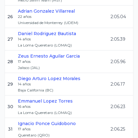
Metro Swim Team
(
MST
)
Adrian
Gonzalez Villarreal
26
2:05.04
22
años
Universidad de Monterrey
(
UDEM
)
Daniel
Rodriguez Bautista
27
2:05.39
14
años
La Loma Queretaro
(
LOMAQ
)
Zeus Ernesto
Aguilar Garcia
28
2:05.96
17
años
Jalisco
(
JAL
)
Diego Arturo
Lopez Morales
29
2:06.17
14
años
Baja California
(
BC
)
Emmanuel
Lopez Torres
30
2:06.23
16
años
La Loma Queretaro
(
LOMAQ
)
Ignacio
Ponce Guidobono
31
2:06.25
17
años
Queretaro
(
QRO
)