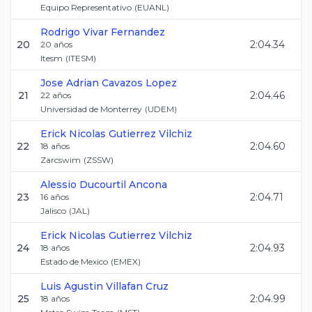
Equipo Representativo
(
EUANL
)
Rodrigo
Vivar Fernandez
20
2:04.34
20
años
Itesm
(
ITESM
)
Jose Adrian
Cavazos Lopez
21
2:04.46
22
años
Universidad de Monterrey
(
UDEM
)
Erick Nicolas
Gutierrez Vilchiz
22
2:04.60
18
años
Zarcswim
(
ZSSW
)
Alessio
Ducourtil Ancona
23
2:04.71
16
años
Jalisco
(
JAL
)
Erick Nicolas
Gutierrez Vilchiz
24
2:04.93
18
años
Estado de Mexico
(
EMEX
)
Luis Agustin
Villafan Cruz
25
2:04.99
18
años