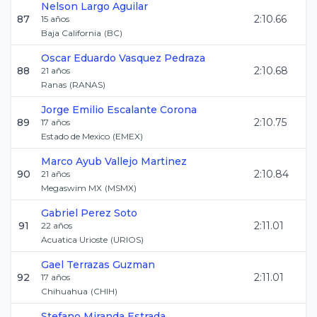
Nelson
Largo Aguilar
87
2:10.66
15
años
Baja California
(
BC
)
Oscar Eduardo
Vasquez Pedraza
88
2:10.68
21
años
Ranas
(
RANAS
)
Jorge Emilio
Escalante Corona
89
2:10.75
17
años
Estado de Mexico
(
EMEX
)
Marco Ayub
Vallejo Martinez
90
2:10.84
21
años
Megaswim MX
(
MSMX
)
Gabriel
Perez Soto
91
2:11.01
22
años
Acuatica Urioste
(
URIOS
)
Gael
Terrazas Guzman
92
2:11.01
17
años
Chihuahua
(
CHIH
)
Stefano
Miranda Estrada