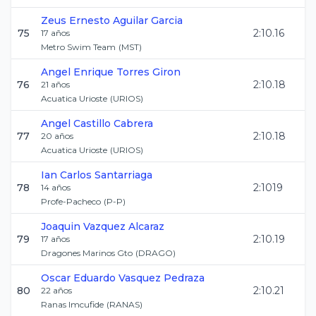
Zeus Ernesto
Aguilar Garcia
75
2:10.16
17
años
Metro Swim Team
(
MST
)
Angel Enrique
Torres Giron
76
2:10.18
21
años
Acuatica Urioste
(
URIOS
)
Angel
Castillo Cabrera
77
2:10.18
20
años
Acuatica Urioste
(
URIOS
)
Ian Carlos
Santarriaga
78
2:1019
14
años
Profe-Pacheco
(
P-P
)
Joaquin
Vazquez Alcaraz
79
2:10.19
17
años
Dragones Marinos Gto
(
DRAGO
)
Oscar Eduardo
Vasquez Pedraza
80
2:10.21
22
años
Ranas Imcufide
(
RANAS
)