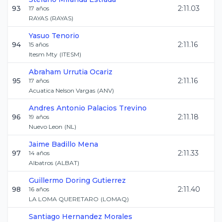
93
2:11.03
17
años
RAYAS
(
RAYAS
)
Yasuo
Tenorio
94
2:11.16
15
años
Itesm Mty
(
ITESM
)
Abraham
Urrutia Ocariz
95
2:11.16
17
años
Acuatica Nelson Vargas
(
ANV
)
Andres Antonio
Palacios Trevino
96
2:11.18
19
años
Nuevo Leon
(
NL
)
Jaime
Badillo Mena
97
2:11.33
14
años
Albatros
(
ALBAT
)
Guillermo
Doring Gutierrez
98
2:11.40
16
años
LA LOMA QUERETARO
(
LOMAQ
)
Santiago
Hernandez Morales