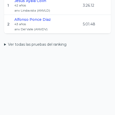
Jesus
Ayala Colin
1
3:26.12
42
años
anv Lindavista
(
ANVLD
)
Alfonso
Ponce Diaz
2
5:01.48
43
años
anv Del Valle
(
ANVDV
)
Ver todas las pruebas del ranking