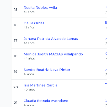
B
Rosita
Robles Avila
15
42
años
(
1
Dalila
Ordaz
16
42
años
(
S
Johana Patricia
Alvarado Lamas
17
43
años
(
K
Monica Judith
MACIAS Villalpando
18
44
años
(
S
Sandra Beatriz
Nava Pintor
19
41
años
(
F
Iris
Martinez Garcia
20
40
años
(
G
Claudia
Estrada Avendano
21
41
años
(