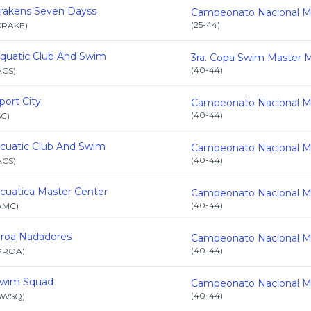
rakens Seven Dayss
(
25-44
)
KRAKE
)
quatic Club And Swim
(
40-44
)
ACS
)
port City
(
40-44
)
SC
)
cuatic Club And Swim
(
40-44
)
ACS
)
cuatica Master Center
(
40-44
)
AMC
)
roa Nadadores
(
40-44
)
PROA
)
wim Squad
(
40-44
)
SWSQ
)