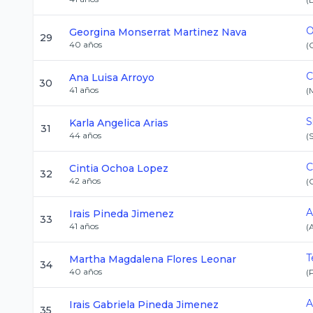
O
Georgina Monserrat
Martinez Nava
29
40
años
(
C
Ana Luisa
Arroyo
30
41
años
(
S
Karla
Angelica Arias
31
44
años
(
C
Cintia
Ochoa Lopez
32
42
años
(
A
Irais
Pineda Jimenez
33
41
años
(
T
Martha Magdalena
Flores Leonar
34
40
años
(
A
Irais Gabriela
Pineda Jimenez
35