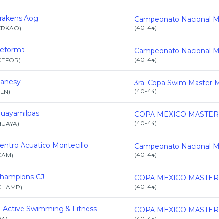
rakens Aog
(
40-44
)
KRKAO
)
eforma
(
40-44
)
CEFOR
)
lanesy
(
40-44
)
TLN
)
uayamilpas
(
40-44
)
HUAYA
)
entro Acuatico Montecillo
(
40-44
)
CAM
)
hampions CJ
(
40-44
)
CHAMP
)
-Active Swimming & Fitness
(
40-44
)
BA
)