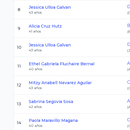
D
Jessica
Ulloa Galvan
8
43
años
(
B
Alicia
Cruz Hutz
9
41
años
(
D
Jessica
Ulloa Galvan
10
43
años
(
J
A
Ethel Gabriela
Fluchaire Bernal
11
40
años
(
C
Mitzy Anabell
Nevarez Aguilar
12
43
años
(
A
Sabrina
Segovia Sosa
13
42
años
(
C
Paola
Maravillo Magana
14
40
años
(