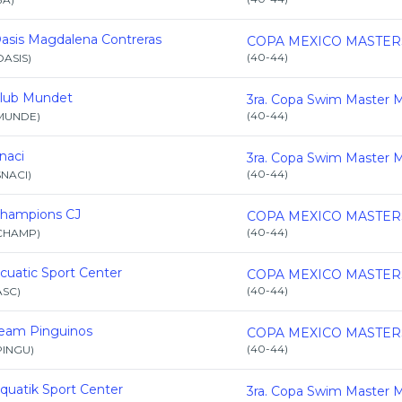
asis Magdalena Contreras
(
40-44
)
OASIS
)
lub Mundet
(
40-44
)
MUNDE
)
naci
(
40-44
)
SNACI
)
hampions CJ
(
40-44
)
CHAMP
)
cuatic Sport Center
(
40-44
)
ASC
)
eam Pinguinos
(
40-44
)
PINGU
)
quatik Sport Center