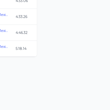
4:33.06
3ra. Copa Swim Master Mexico C.L. 2026
4:33.26
3ra. Copa Swim Master Mexico C.L. 2026
4:46.32
3ra. Copa Swim Master Mexico C.L. 2026
5:18.14