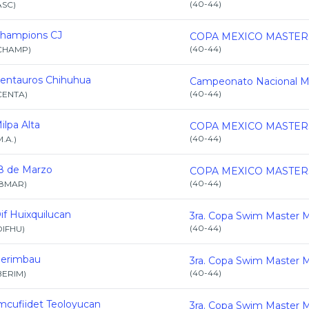
(
40-44
)
ASC
)
hampions CJ
(
40-44
)
CHAMP
)
entauros Chihuhua
(
40-44
)
CENTA
)
ilpa Alta
(
40-44
)
M.A.
)
8 de Marzo
(
40-44
)
18MAR
)
if Huixquilucan
(
40-44
)
DIFHU
)
erimbau
(
40-44
)
BERIM
)
mcufiidet Teoloyucan