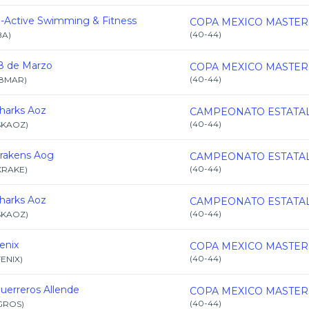
-Active Swimming & Fitness
(
40-44
)
BA
)
8 de Marzo
(
40-44
)
18MAR
)
harks Aoz
(
40-44
)
SKAOZ
)
rakens Aog
(
40-44
)
KRAKE
)
harks Aoz
(
40-44
)
SKAOZ
)
enix
(
40-44
)
FENIX
)
uerreros Allende
(
40-44
)
GROS
)