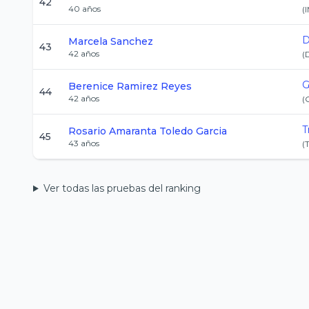
42
40
años
(
D
Marcela
Sanchez
43
42
años
(
G
Berenice
Ramirez Reyes
44
42
años
(
T
Rosario Amaranta
Toledo Garcia
45
43
años
(
Ver todas las pruebas del ranking