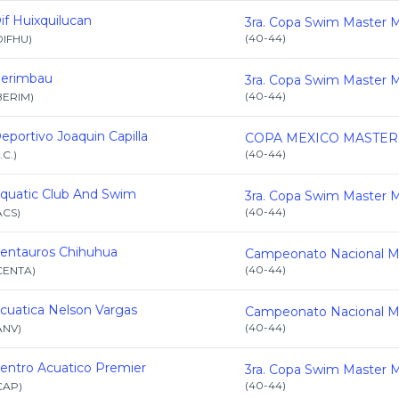
if Huixquilucan
(
40-44
)
DIFHU
)
erimbau
(
40-44
)
BERIM
)
eportivo Joaquin Capilla
(
40-44
)
.C.
)
quatic Club And Swim
(
40-44
)
ACS
)
entauros Chihuhua
(
40-44
)
CENTA
)
cuatica Nelson Vargas
(
40-44
)
ANV
)
entro Acuatico Premier
(
40-44
)
CAP
)