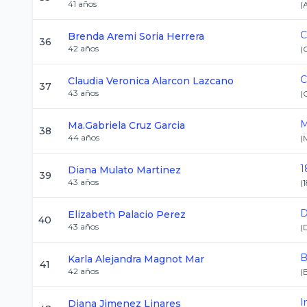
41
años
(
C
Brenda Aremi
Soria Herrera
36
42
años
(
C
Claudia Veronica
Alarcon Lazcano
37
43
años
(
M
Ma.Gabriela
Cruz Garcia
38
44
años
(
1
Diana
Mulato Martinez
39
43
años
(
D
Elizabeth
Palacio Perez
40
43
años
(
B
Karla Alejandra
Magnot Mar
41
42
años
(
I
Diana
Jimenez Linares