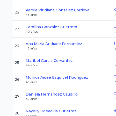
K
Karola Viridiana
Gonzalez Cordova
22
43
años
(
C
Carolina
Gonzalez Guerrero
23
40
años
(
T
Ana Maria
Andrade Fernandez
24
43
años
(
H
Maribel
Garcia Cervantez
25
44
años
(
C
Monica Aidee
Esquivel Rodriguez
26
43
años
(
C
Daniela
Hernandez Caudillo
27
42
años
(
B
Nayelly
Bobadilla Gutierrez
28
41
años
(