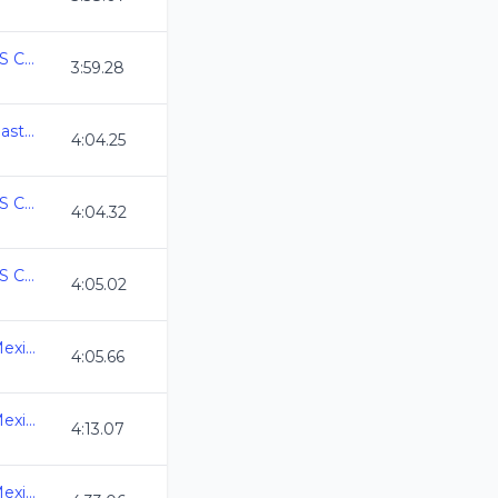
COPA MEXICO MASTERS CURSO LARGO 2026
3:59.28
Campeonato Nacional Master C.L. 2026
4:04.25
COPA MEXICO MASTERS CURSO LARGO 2026
4:04.32
COPA MEXICO MASTERS CURSO LARGO 2026
4:05.02
3ra. Copa Swim Master Mexico C.L. 2026
4:05.66
3ra. Copa Swim Master Mexico C.L. 2026
4:13.07
3ra. Copa Swim Master Mexico C.L. 2026