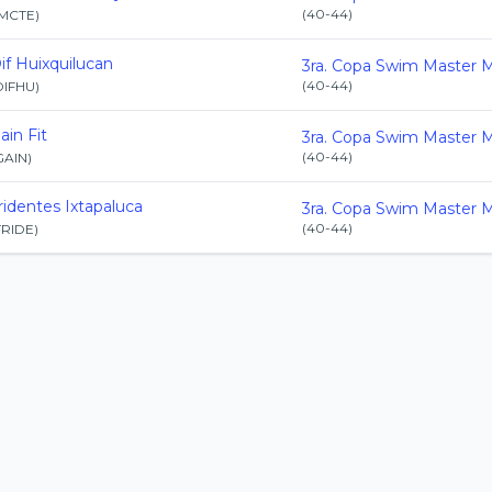
(
40-44
)
IMCTE
)
if Huixquilucan
(
40-44
)
DIFHU
)
ain Fit
(
40-44
)
GAIN
)
ridentes Ixtapaluca
(
40-44
)
TRIDE
)