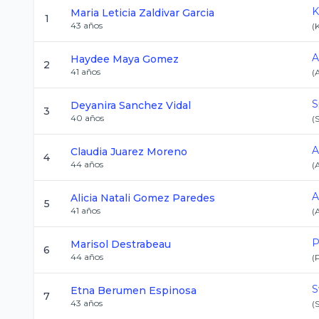
K
Maria Leticia
Zaldivar Garcia
1
43
años
(
A
Haydee
Maya Gomez
2
41
años
(
S
Deyanira
Sanchez Vidal
3
40
años
(
A
Claudia
Juarez Moreno
4
44
años
(
A
Alicia Natali
Gomez Paredes
5
41
años
(
P
Marisol
Destrabeau
6
44
años
(
S
Etna
Berumen Espinosa
7
43
años
(