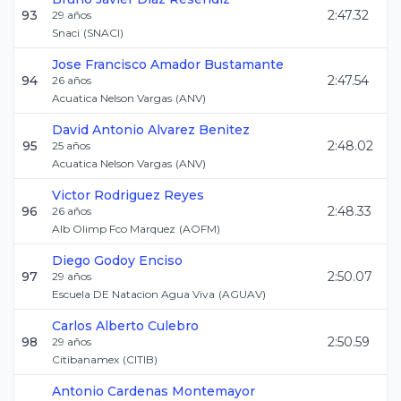
93
2:47.32
29
años
Snaci
(
SNACI
)
Jose Francisco
Amador Bustamante
94
2:47.54
26
años
Acuatica Nelson Vargas
(
ANV
)
David Antonio
Alvarez Benitez
95
2:48.02
25
años
Acuatica Nelson Vargas
(
ANV
)
Victor
Rodriguez Reyes
96
2:48.33
26
años
Alb Olimp Fco Marquez
(
AOFM
)
Diego
Godoy Enciso
97
2:50.07
29
años
Escuela DE Natacion Agua Viva
(
AGUAV
)
Carlos Alberto
Culebro
98
2:50.59
29
años
Citibanamex
(
CITIB
)
Antonio
Cardenas Montemayor