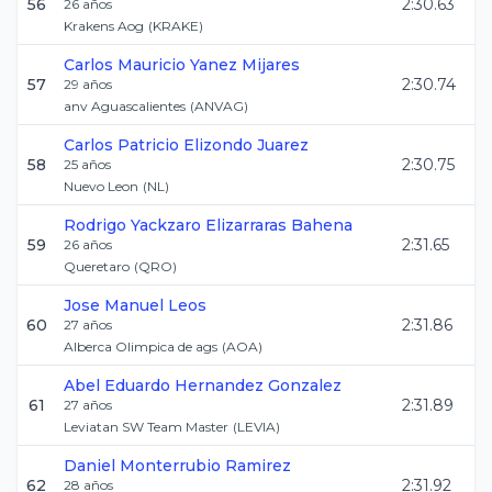
56
2:30.63
26
años
Krakens Aog
(
KRAKE
)
Carlos Mauricio
Yanez Mijares
57
2:30.74
29
años
anv Aguascalientes
(
ANVAG
)
Carlos Patricio
Elizondo Juarez
58
2:30.75
25
años
Nuevo Leon
(
NL
)
Rodrigo Yackzaro
Elizarraras Bahena
59
2:31.65
26
años
Queretaro
(
QRO
)
Jose Manuel
Leos
60
2:31.86
27
años
Alberca Olimpica de ags
(
AOA
)
Abel Eduardo
Hernandez Gonzalez
61
2:31.89
27
años
Leviatan SW Team Master
(
LEVIA
)
Daniel
Monterrubio Ramirez
62
2:31.92
28
años