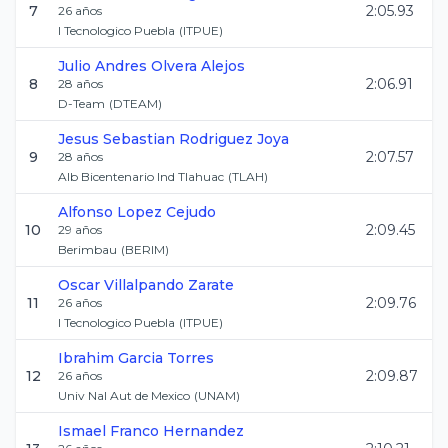
7
2:05.93
26
años
I Tecnologico Puebla
(
ITPUE
)
Julio Andres
Olvera Alejos
8
2:06.91
28
años
D-Team
(
DTEAM
)
Jesus Sebastian
Rodriguez Joya
9
2:07.57
28
años
Alb Bicentenario Ind Tlahuac
(
TLAH
)
Alfonso
Lopez Cejudo
10
2:09.45
29
años
Berimbau
(
BERIM
)
Oscar
Villalpando Zarate
11
2:09.76
26
años
I Tecnologico Puebla
(
ITPUE
)
Ibrahim
Garcia Torres
12
2:09.87
26
años
Univ Nal Aut de Mexico
(
UNAM
)
Ismael
Franco Hernandez