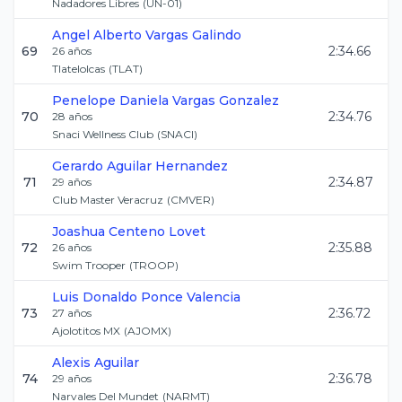
Nadadores Libres
(
UN-01
)
Angel Alberto
Vargas Galindo
69
2:34.66
26
años
Tlatelolcas
(
TLAT
)
Penelope Daniela
Vargas Gonzalez
70
2:34.76
28
años
Snaci Wellness Club
(
SNACI
)
Gerardo
Aguilar Hernandez
71
2:34.87
29
años
Club Master Veracruz
(
CMVER
)
Joashua
Centeno Lovet
72
2:35.88
26
años
Swim Trooper
(
TROOP
)
Luis Donaldo
Ponce Valencia
73
2:36.72
27
años
Ajolotitos MX
(
AJOMX
)
Alexis
Aguilar
74
2:36.78
29
años
Narvales Del Mundet
(
NARMT
)