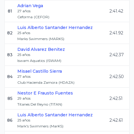
Adrian
Vega
81
2:41.42
27
años
Ceforma
(
CEFOR
)
Luis Alberto
Santander Hernandez
82
2:41.92
25
años
Marks Swimmers
(
MARKS
)
David
Alvarez Benitez
83
2:42.37
25
años
Iswam Aquatics
(
ISWAM
)
Misael
Castillo Sierra
84
2:42.50
27
años
Club Hacienda Zamora
(
HDAZA
)
Nestor E
Frausto Fuentes
85
2:42.51
29
años
Titanes Del Reyno
(
TITAN
)
Luis Alberto
Santander Hernandez
86
2:42.61
25
años
Mark's Swimmers
(
MarKS
)