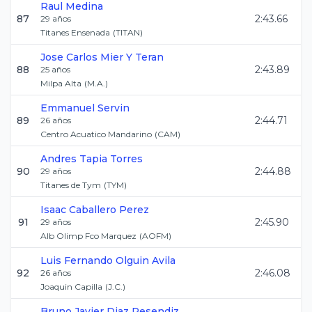
Raul
Medina
87
2:43.66
29
años
Titanes Ensenada
(
TITAN
)
Jose Carlos
Mier Y Teran
88
2:43.89
25
años
Milpa Alta
(
M.A.
)
Emmanuel
Servin
89
2:44.71
26
años
Centro Acuatico Mandarino
(
CAM
)
Andres
Tapia Torres
90
2:44.88
29
años
Titanes de Tym
(
TYM
)
Isaac
Caballero Perez
91
2:45.90
29
años
Alb Olimp Fco Marquez
(
AOFM
)
Luis Fernando
Olguin Avila
92
2:46.08
26
años
Joaquin Capilla
(
J.C.
)
Bruno Javier
Diaz Resendiz