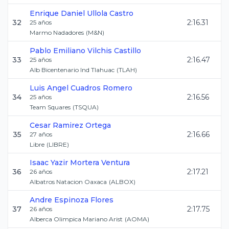
Enrique Daniel
Ullola Castro
32
2:16.31
25
años
Marmo Nadadores
(
M&N
)
Pablo Emiliano
Vilchis Castillo
33
2:16.47
25
años
Alb Bicentenario Ind Tlahuac
(
TLAH
)
Luis Angel
Cuadros Romero
34
2:16.56
25
años
Team Squares
(
TSQUA
)
Cesar
Ramirez Ortega
35
2:16.66
27
años
Libre
(
LIBRE
)
Isaac Yazir
Mortera Ventura
36
2:17.21
26
años
Albatros Natacion Oaxaca
(
ALBOX
)
Andre
Espinoza Flores
37
2:17.75
26
años
Alberca Olimpica Mariano Arist
(
AOMA
)