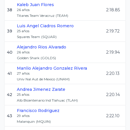
Kaleb
Juan Flores
38
2:18.85
26
años
Titanes Team Veracruz
(
TEAM
)
Luis Angel
Ciadros Romero
39
2:19.72
25
años
Squares Team
(
SQUAR
)
Alejandro
Rios Alvarado
40
2:19.94
26
años
Golden Shark
(
GOLDS
)
Manlio Alejandro
Gonzalez Rivera
41
2:20.13
27
años
Univ Nal Aut de Mexico
(
UNAM
)
Andrea
Jimenez Zarate
42
2:20.14
25
años
Alb Bicentenario Ind Tlahuac
(
TLAH
)
Francisco
Rodriguez
43
2:22.10
29
años
Malanquin
(
MQUIN
)