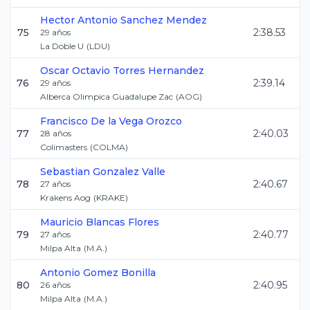
Hector Antonio
Sanchez Mendez
75
2:38.53
29
años
La Doble U
(
LDU
)
Oscar Octavio
Torres Hernandez
76
2:39.14
29
años
Alberca Olimpica Guadalupe Zac
(
AOG
)
Francisco
De la Vega Orozco
77
2:40.03
28
años
Colimasters
(
COLMA
)
Sebastian
Gonzalez Valle
78
2:40.67
27
años
Krakens Aog
(
KRAKE
)
Mauricio
Blancas Flores
79
2:40.77
27
años
Milpa Alta
(
M.A.
)
Antonio
Gomez Bonilla
80
2:40.95
26
años
Milpa Alta
(
M.A.
)