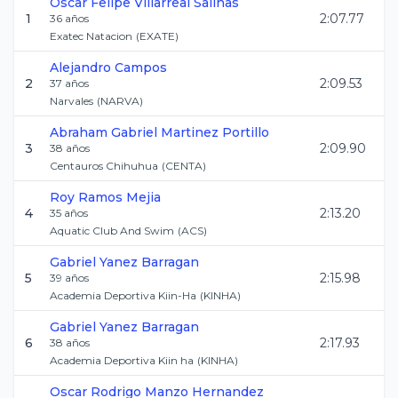
Oscar Felipe
Villarreal Salinas
1
2:07.77
36
años
Exatec Natacion
(
EXATE
)
Alejandro
Campos
2
2:09.53
37
años
Narvales
(
NARVA
)
Abraham Gabriel
Martinez Portillo
3
2:09.90
38
años
Centauros Chihuhua
(
CENTA
)
Roy
Ramos Mejia
4
2:13.20
35
años
Aquatic Club And Swim
(
ACS
)
Gabriel
Yanez Barragan
5
2:15.98
39
años
Academia Deportiva Kiin-Ha
(
KINHA
)
Gabriel
Yanez Barragan
6
2:17.93
38
años
Academia Deportiva Kiin ha
(
KINHA
)
Oscar Rodrigo
Manzo Hernandez