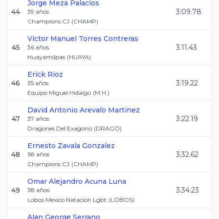
Jorge
Meza Palacios
44
3:09.78
39
años
Champions CJ
(
CHAMP
)
Victor Manuel
Torres Contreras
45
3:11.43
36
años
Huayamilpas
(
HUAYA
)
Erick
Rioz
46
3:19.22
35
años
Equipo Miguel Hidalgo
(
M.H.
)
David Antonio
Arevalo Martinez
47
3:22.19
37
años
Dragones Del Exagono
(
DRAGO
)
Ernesto
Zavala Gonzalez
48
3:32.62
38
años
Champions CJ
(
CHAMP
)
Omar Alejandro
Acuna Luna
49
3:34.23
38
años
Lobos Mexico Natacion Lgbt
(
LOBOS
)
Alan
George Serrano