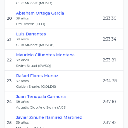
Club Mundet
(
MUND
)
Abraham
Ortega Garcia
20
2:33.30
39
años
Cfd Boston
(
CFD
)
Luis
Barrantes
21
2:33.34
39
años
Club Mundet
(
MUNDE
)
Mauricio
Cifuentes Montana
22
2:33.81
38
años
Swim Squad
(
SWSQ
)
Rafael
Flores Munoz
23
2:34.78
37
años
Golden Sharks
(
GOLDS
)
Juan
Tenopala Carmona
24
2:37.10
38
años
Aquatic Club And Swim
(
ACS
)
Javier Zinuhe
Ramirez Martinez
25
2:37.82
39
años