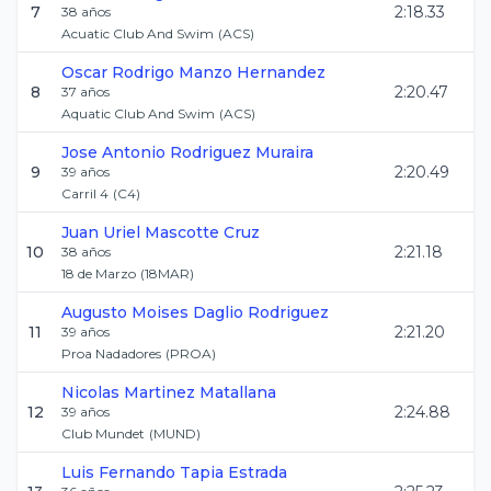
7
2:18.33
38
años
Acuatic Club And Swim
(
ACS
)
Oscar Rodrigo
Manzo Hernandez
8
2:20.47
37
años
Aquatic Club And Swim
(
ACS
)
Jose Antonio
Rodriguez Muraira
9
2:20.49
39
años
Carril 4
(
C4
)
Juan Uriel
Mascotte Cruz
10
2:21.18
38
años
18 de Marzo
(
18MAR
)
Augusto Moises
Daglio Rodriguez
11
2:21.20
39
años
Proa Nadadores
(
PROA
)
Nicolas
Martinez Matallana
12
2:24.88
39
años
Club Mundet
(
MUND
)
Luis Fernando
Tapia Estrada