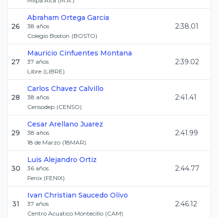
Milpa Alta
(
M.A.
)
Abraham
Ortega Garcia
26
2:38.01
38
años
Colegio Boston
(
BOSTO
)
Mauricio
Cinfuentes Montana
27
2:39.02
37
años
Libre
(
LIBRE
)
Carlos
Chavez Calvillo
28
2:41.41
38
años
Censodep
(
CENSO
)
Cesar
Arellano Juarez
29
2:41.99
38
años
18 de Marzo
(
18MAR
)
Luis Alejandro
Ortiz
30
2:44.77
36
años
Fenix
(
FENIX
)
Ivan Christian
Saucedo Olivo
31
2:46.12
37
años
Centro Acuatico Montecillo
(
CAM
)