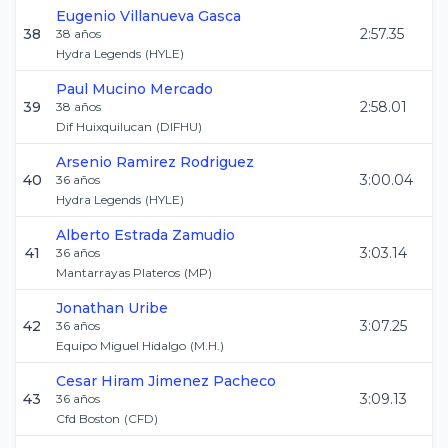
Eugenio
Villanueva Gasca
38
2:57.35
38
años
Hydra Legends
(
HYLE
)
Paul
Mucino Mercado
39
2:58.01
38
años
Dif Huixquilucan
(
DIFHU
)
Arsenio
Ramirez Rodriguez
40
3:00.04
36
años
Hydra Legends
(
HYLE
)
Alberto
Estrada Zamudio
41
3:03.14
36
años
Mantarrayas Plateros
(
MP
)
Jonathan
Uribe
42
3:07.25
36
años
Equipo Miguel Hidalgo
(
M.H.
)
Cesar Hiram
Jimenez Pacheco
43
3:09.13
36
años
Cfd Boston
(
CFD
)