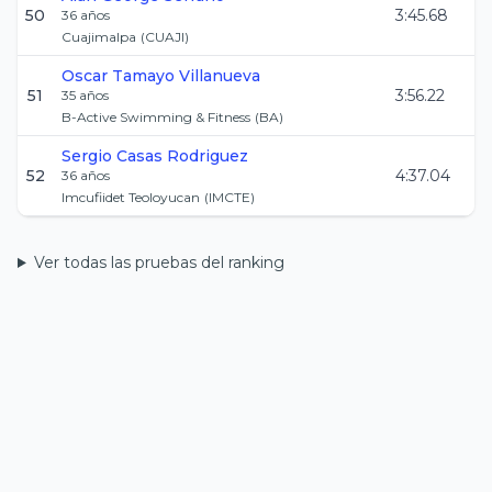
50
3:45.68
36
años
Cuajimalpa
(
CUAJI
)
Oscar
Tamayo Villanueva
51
3:56.22
35
años
B-Active Swimming & Fitness
(
BA
)
Sergio
Casas Rodriguez
52
4:37.04
36
años
Imcufiidet Teoloyucan
(
IMCTE
)
Ver todas las pruebas del ranking