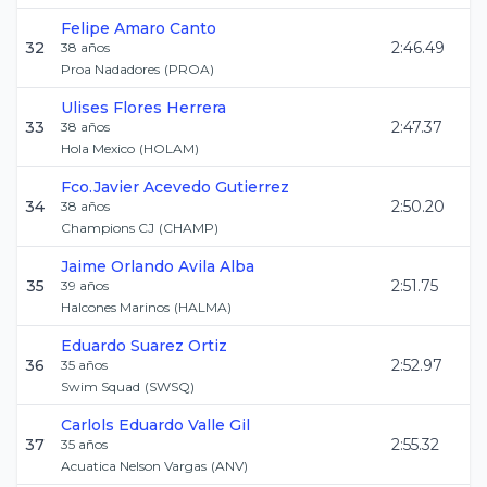
Felipe
Amaro Canto
32
2:46.49
38
años
Proa Nadadores
(
PROA
)
Ulises
Flores Herrera
33
2:47.37
38
años
Hola Mexico
(
HOLAM
)
Fco.Javier
Acevedo Gutierrez
34
2:50.20
38
años
Champions CJ
(
CHAMP
)
Jaime Orlando
Avila Alba
35
2:51.75
39
años
Halcones Marinos
(
HALMA
)
Eduardo
Suarez Ortiz
36
2:52.97
35
años
Swim Squad
(
SWSQ
)
Carlols Eduardo
Valle Gil
37
2:55.32
35
años
Acuatica Nelson Vargas
(
ANV
)