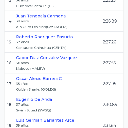
13
2:25.23
36
años
Cumbres Santa Fe
(
CSF
)
Juan
Tenopala Carmona
14
2:26.89
39
años
Alb Olim Fco Marquez
(
AOFM
)
Roberto
Rodriguez Basurto
15
2:27.26
38
años
Centauros Chihuhua
(
CENTA
)
Gabor Diaz
Gonzalez Vazquez
16
2:27.56
36
años
Malevos
(
MALEV
)
Oscar Alexis
Barrera C
17
2:27.95
35
años
Golden Sharks
(
GOLDS
)
Eugenio
De Anda
18
2:30.85
37
años
Swim Squad
(
SWSQ
)
Luis German
Barrantes Arce
19
2:31.84
39
años