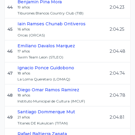
Benjamin
Pina Mora
44
2:04.23
19
años
Tiburones Blancos Country Club
(
TIB
)
Iain Ramses
Chunab Ontiveros
45
2:04.25
16
años
Orcas
(
ORCAS
)
Emiliano
Davalos Marquez
46
2:04.48
17
años
Swim Team Leon
(
STLEO
)
Ignacio
Ponce Guidobono
47
2:04.74
18
años
La Loma Queretaro
(
LOMAQ
)
Diego Omar
Ramos Ramirez
48
2:04.78
18
años
Instituto Municipal de Cultura
(
IMCUF
)
Santiago
Dommerque Mut
49
2:04.81
21
años
Titanes DE Kukulcan
(
TITAN
)
Rafael
Baltierra Zapata