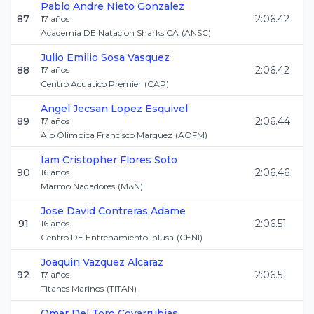
Pablo Andre
Nieto Gonzalez
87
2:06.42
17
años
Academia DE Natacion Sharks CA
(
ANSC
)
Julio Emilio
Sosa Vasquez
88
2:06.42
17
años
Centro Acuatico Premier
(
CAP
)
Angel Jecsan
Lopez Esquivel
89
2:06.44
17
años
Alb Olimpica Francisco Marquez
(
AOFM
)
Iam Cristopher
Flores Soto
90
2:06.46
16
años
Marmo Nadadores
(
M&N
)
Jose David
Contreras Adame
91
2:06.51
16
años
Centro DE Entrenamiento Inlusa
(
CENI
)
Joaquin
Vazquez Alcaraz
92
2:06.51
17
años
Titanes Marinos
(
TITAN
)
Omar
Del Toro Covarrubias