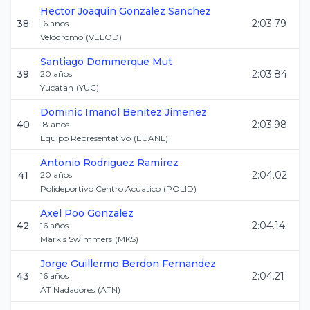
Hector Joaquin
Gonzalez Sanchez
38
2:03.79
16
años
Velodromo
(
VELOD
)
Santiago
Dommerque Mut
39
2:03.84
20
años
Yucatan
(
YUC
)
Dominic Imanol
Benitez Jimenez
40
2:03.98
18
años
Equipo Representativo
(
EUANL
)
Antonio
Rodriguez Ramirez
41
2:04.02
20
años
Polideportivo Centro Acuatico
(
POLID
)
Axel
Poo Gonzalez
42
2:04.14
16
años
Mark's Swimmers
(
MKS
)
Jorge Guillermo
Berdon Fernandez
43
2:04.21
16
años
AT Nadadores
(
ATN
)