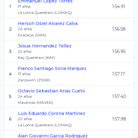
Emmanuel
Lopez Torres
1
1:54.91
17
años
La Loma Queretaro
(
LOMAQ
)
Herson Osiel
Alvarez Calva
2
1:56.58
20
años
Dracarys
(
DRA
)
Josue
Hernandez Tellez
3
1:56.95
22
años
Kay Queretaro
(
KAY
)
Franco Santiago
Soria Marquez
4
1:57.17
17
años
Zarcswim
(
ZSSW
)
Octavio Sebastian
Arias Cueto
5
1:57.40
24
años
Mavericks
(
MAVER
)
Luis Eduardo
Corona Martinez
6
1:57.98
20
años
La Loma Queretaro
(
LOMAQ
)
Alan Giovanni
Garcia Rodriguez