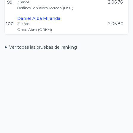
99
2:06.76
15
años
Delfines San Isidro Torreon
(
DSIT
)
Daniel
Alba Miranda
100
2:06.80
21
años
Orcas Akm
(
ORKM
)
Ver todas las pruebas del ranking