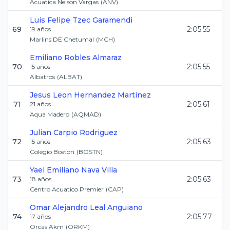
Acuatica Nelson Vargas
(
ANV
)
Luis Felipe
Tzec Garamendi
69
2:05.55
19
años
Marlins DE Chetumal
(
MCH
)
Emiliano
Robles Almaraz
70
2:05.55
15
años
Albatros
(
ALBAT
)
Jesus Leon
Hernandez Martinez
71
2:05.61
21
años
Aqua Madero
(
AQMAD
)
Julian
Carpio Rodriguez
72
2:05.63
15
años
Colegio Boston
(
BOSTN
)
Yael Emiliano
Nava Villa
73
2:05.63
18
años
Centro Acuatico Premier
(
CAP
)
Omar Alejandro
Leal Anguiano
74
2:05.77
17
años
Orcas Akm
(
ORKM
)