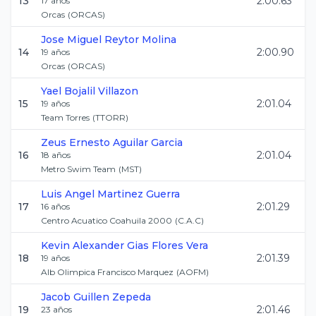
13
2:00.63
17
años
Orcas
(
ORCAS
)
Jose Miguel
Reytor Molina
14
2:00.90
19
años
Orcas
(
ORCAS
)
Yael
Bojalil Villazon
15
2:01.04
19
años
Team Torres
(
TTORR
)
Zeus Ernesto
Aguilar Garcia
16
2:01.04
18
años
Metro Swim Team
(
MST
)
Luis Angel
Martinez Guerra
17
2:01.29
16
años
Centro Acuatico Coahuila 2000
(
C.A.C
)
Kevin Alexander Gias
Flores Vera
18
2:01.39
19
años
Alb Olimpica Francisco Marquez
(
AOFM
)
Jacob
Guillen Zepeda
19
2:01.46
23
años