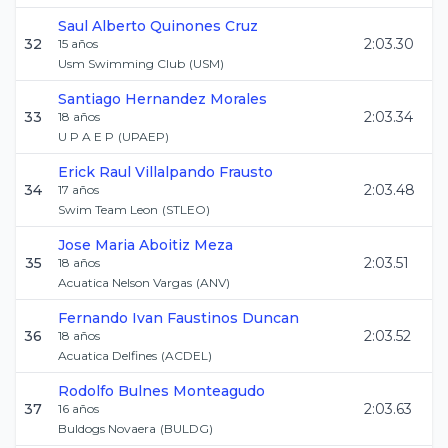
Saul Alberto
Quinones Cruz
32
2:03.30
15
años
Usm Swimming Club
(
USM
)
Santiago
Hernandez Morales
33
2:03.34
18
años
U P A E P
(
UPAEP
)
Erick Raul
Villalpando Frausto
34
2:03.48
17
años
Swim Team Leon
(
STLEO
)
Jose Maria
Aboitiz Meza
35
2:03.51
18
años
Acuatica Nelson Vargas
(
ANV
)
Fernando Ivan
Faustinos Duncan
36
2:03.52
18
años
Acuatica Delfines
(
ACDEL
)
Rodolfo
Bulnes Monteagudo
37
2:03.63
16
años
Buldogs Novaera
(
BULDG
)