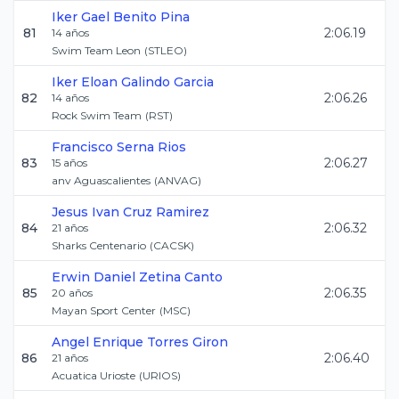
Iker Gael
Benito Pina
81
2:06.19
14
años
Swim Team Leon
(
STLEO
)
Iker Eloan
Galindo Garcia
82
2:06.26
14
años
Rock Swim Team
(
RST
)
Francisco
Serna Rios
83
2:06.27
15
años
anv Aguascalientes
(
ANVAG
)
Jesus Ivan
Cruz Ramirez
84
2:06.32
21
años
Sharks Centenario
(
CACSK
)
Erwin Daniel
Zetina Canto
85
2:06.35
20
años
Mayan Sport Center
(
MSC
)
Angel Enrique
Torres Giron
86
2:06.40
21
años
Acuatica Urioste
(
URIOS
)