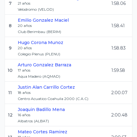
7
1:58.06
21
años
Velodromo
(
VELOD
)
Emilio
Gonzalez Maciel
8
1:58.41
20
años
Club Berimbau
(
BERIM
)
Hugo
Corona Munoz
9
1:58.83
20
años
Colegio Plenus
(
PLENU
)
Arturo
Gonzalez Barraza
10
1:59.58
17
años
Aqua Madero
(
AQMAD
)
Justin Alan
Carrillo Cortez
11
2:00.07
18
años
Centro Acuatico Coahuila 2000
(
C.A.C
)
Joaquin
Badillo Mena
12
2:00.48
16
años
Albatros
(
ALBAT
)
Mateo
Cortes Ramirez