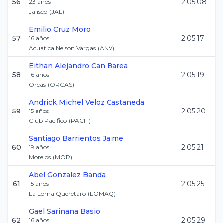
56
2:05.08
23
años
Jalisco
(
JAL
)
Emilio
Cruz Moro
57
2:05.17
16
años
Acuatica Nelson Vargas
(
ANV
)
Eithan Alejandro
Can Barea
58
2:05.19
16
años
Orcas
(
ORCAS
)
Andrick Michel
Veloz Castaneda
59
2:05.20
15
años
Club Pacifico
(
PACIF
)
Santiago
Barrientos Jaime
60
2:05.21
19
años
Morelos
(
MOR
)
Abel
Gonzalez Banda
61
2:05.25
15
años
La Loma Queretaro
(
LOMAQ
)
Gael
Sarinana Basio
62
2:05.29
16
años