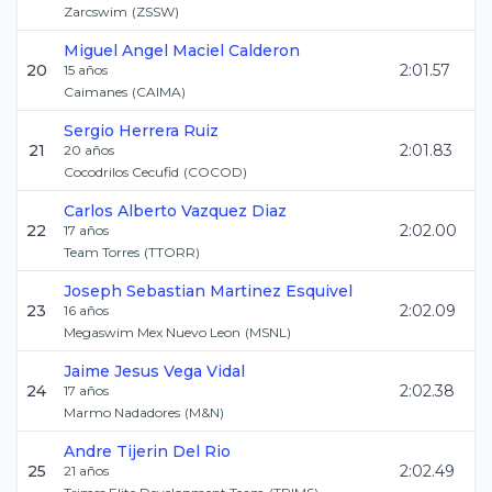
Zarcswim
(
ZSSW
)
Miguel Angel
Maciel Calderon
20
2:01.57
15
años
Caimanes
(
CAIMA
)
Sergio
Herrera Ruiz
21
2:01.83
20
años
Cocodrilos Cecufid
(
COCOD
)
Carlos Alberto
Vazquez Diaz
22
2:02.00
17
años
Team Torres
(
TTORR
)
Joseph Sebastian
Martinez Esquivel
23
2:02.09
16
años
Megaswim Mex Nuevo Leon
(
MSNL
)
Jaime Jesus
Vega Vidal
24
2:02.38
17
años
Marmo Nadadores
(
M&N
)
Andre
Tijerin Del Rio
25
2:02.49
21
años