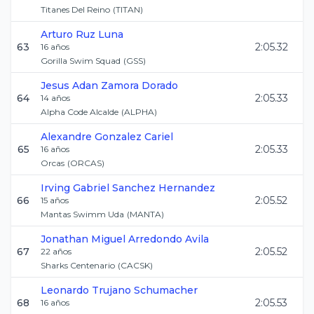
Titanes Del Reino
(
TITAN
)
Arturo
Ruz Luna
63
2:05.32
16
años
Gorilla Swim Squad
(
GSS
)
Jesus Adan
Zamora Dorado
64
2:05.33
14
años
Alpha Code Alcalde
(
ALPHA
)
Alexandre
Gonzalez Cariel
65
2:05.33
16
años
Orcas
(
ORCAS
)
Irving Gabriel
Sanchez Hernandez
66
2:05.52
15
años
Mantas Swimm Uda
(
MANTA
)
Jonathan Miguel
Arredondo Avila
67
2:05.52
22
años
Sharks Centenario
(
CACSK
)
Leonardo
Trujano Schumacher
68
2:05.53
16
años