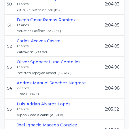
50
2:04.83
19
años
Club DE Natacion Koi
(
KOI
)
Diego Omar
Ramos Ramirez
51
2:04.85
18
años
Acuatica Delfines
(
ACDEL
)
Carlos
Aceves Castro
52
2:04.85
17
años
Zarcswim
(
ZSSW
)
Oliver Spencer
Lund Centelles
53
2:04.96
17
años
Instituto Tepeyac Xcaret
(
TPYAC
)
Andres Manuel
Sanchez Negrete
54
2:04.98
27
años
Libre
(
LIBRE
)
Luis Adrian
Alvarez Lopez
55
2:05.02
17
años
Alpha Code Alcalde
(
ALPHA
)
Joel Ignacio
Macedo Gonzlez