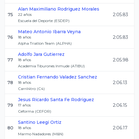
Alan Maximiliano
Rodriguez Morales
75
2:05.83
22
años
Escuela del Deporte
(
ESDEP
)
Mateo Antonio
Ibarra Veyna
76
2:05.83
18
años
Alpha Triatlon Team
(
ALPHA
)
Adolfo
Jara Gutierrez
77
2:05.98
18
años
Academia Tiburones Inmude
(
ATIBU
)
Cristian Fernando
Valadez Sanchez
78
2:06.13
18
años
Carril4tro
(
C4
)
Jesus Ricardo
Santa Fe Rodriguez
79
2:06.15
17
años
Ceforma
(
CEFOR
)
Santino
Leegi Ortiz
80
2:06.17
18
años
Marmo Nadadores
(
M&N
)