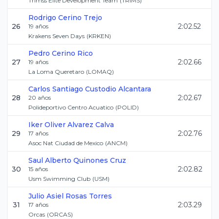
Trimss Elite Development Team
(
TRIMS
)
Rodrigo
Cerino Trejo
26
2:02.52
19
años
Krakens Seven Days
(
KRKEN
)
Pedro
Cerino Rico
27
2:02.66
19
años
La Loma Queretaro
(
LOMAQ
)
Carlos Santiago
Custodio Alcantara
28
2:02.67
20
años
Polideportivo Centro Acuatico
(
POLID
)
Iker Oliver
Alvarez Calva
29
2:02.76
17
años
Asoc Nat Ciudad de Mexico
(
ANCM
)
Saul Alberto
Quinones Cruz
30
2:02.82
15
años
Usm Swimming Club
(
USM
)
Julio Asiel
Rosas Torres
31
2:03.29
17
años
Orcas
(
ORCAS
)