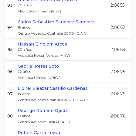
93
2:06.55
20
años
Metro Swim Team
(
MST
)
Carlos Sebastian
Sanchez Sanchez
94
2:06.62
16
años
Centro Acuatico Coahuila 2000
(
C.A.C
)
Hassan
Elnejem Arcos
95
2:06.69
20
años
Acuatica Nelson Vargas
(
ANV
)
Gabriel
Perez Soto
96
2:06.75
22
años
Acuatica Urioste
(
URIOS
)
Lionel Eleazar
Castillo Cardenas
97
2:06.75
14
años
Centro Acuatico Coahuila 2000
(
C.A.C
)
Rodrigo
Romero Ojeda
98
2:06.76
19
años
Centro Acuatico Tlalli
(
TLALL
)
Ruben
Garza Leyva