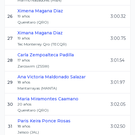
Marmo Nadadores
(
M&N
)
Ximena
Magana Diaz
26
3:00.32
19
años
Queretaro
(
QRO
)
Ximana
Magana Diaz
27
3:00.75
19
años
Tec Monterrey Qro
(
TECQR
)
Carla
Zempoalteca Padilla
28
3:01.54
17
años
Zarcswim
(
ZSSW
)
Ana Victoria
Maldonado Salazar
29
3:01.97
18
años
Mantarrayas
(
MANTA
)
Maria
Miramontes Caamano
30
3:02.05
20
años
Queretaro
(
QRO
)
Paris Keira
Ponce Rosas
31
3:02.50
18
años
Jalisco
(
JAL
)