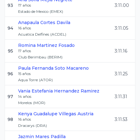
93
3:11.00
17
años
Estado de Mexico
(
EMEX
)
Anapaula
Cortes Davila
94
3:11.05
16
años
Acuatica Delfines
(
ACDEL
)
Romina
Martinez Fosado
95
3:11.16
17
años
Club Berimbau
(
BERIM
)
Paula Fernanda
Soto Macareno
96
3:11.25
15
años
Aqua Torre
(
ATOR
)
Vania Estefania
Hernandez Ramirez
97
3:11.31
14
años
Morelos
(
MOR
)
Kenya Guadalupe
Villegas Austria
98
3:11.53
16
años
Dracarys
(
DRA
)
Jazmin
Mares Padilla