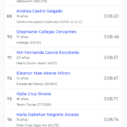
Veloswim
(
VELOS
)
Andrea
Castro Salgado
69
3:08.20
16
años
Centro Acuatico Coahuila 2000
(
C.A.C
)
Stephanie
Callejas Cervantes
70
3:08.48
17
años
Hidalgo
(
HGO
)
MA Fernanda
Garcia Escobedo
71
3:08.57
20
años
Metro Swim Team
(
MST
)
Eleanor Mae
Keene Miron
72
3:08.67
14
años
Estado de Mexico
(
EMEX
)
Italia
Cruz Rivera
73
3:08.71
18
años
Team Torres
(
TTORR
)
Karla Nabetse
Negrete Alcaraz
74
3:08.74
15
años
Elite Club Siglo Xxi
(
ELITE
)