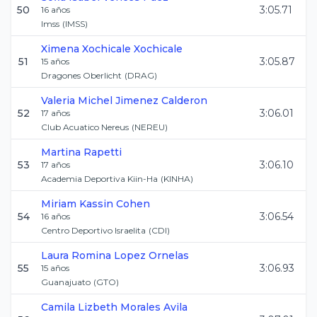
50
3:05.71
16
años
Imss
(
IMSS
)
Ximena
Xochicale Xochicale
51
3:05.87
15
años
Dragones Oberlicht
(
DRAG
)
Valeria Michel
Jimenez Calderon
52
3:06.01
17
años
Club Acuatico Nereus
(
NEREU
)
Martina
Rapetti
53
3:06.10
17
años
Academia Deportiva Kiin-Ha
(
KINHA
)
Miriam
Kassin Cohen
54
3:06.54
16
años
Centro Deportivo Israelita
(
CDI
)
Laura Romina
Lopez Ornelas
55
3:06.93
15
años
Guanajuato
(
GTO
)
Camila Lizbeth
Morales Avila