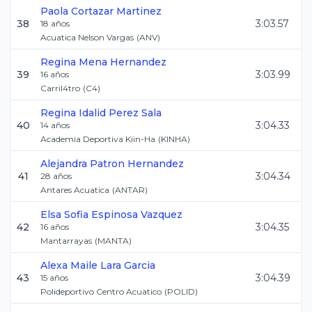
Paola
Cortazar Martinez
38
3:03.57
18
años
Acuatica Nelson Vargas
(
ANV
)
Regina
Mena Hernandez
39
3:03.99
16
años
Carril4tro
(
C4
)
Regina Idalid
Perez Sala
40
3:04.33
14
años
Academia Deportiva Kiin-Ha
(
KINHA
)
Alejandra
Patron Hernandez
41
3:04.34
28
años
Antares Acuatica
(
ANTAR
)
Elsa Sofia
Espinosa Vazquez
42
3:04.35
16
años
Mantarrayas
(
MANTA
)
Alexa Maile
Lara Garcia
43
3:04.39
15
años
Polideportivo Centro Acuatico
(
POLID
)