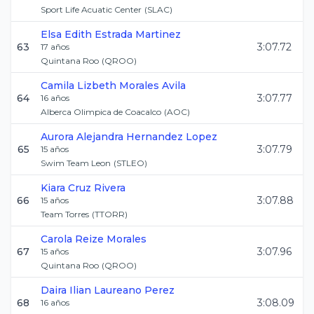
Sport Life Acuatic Center
(
SLAC
)
Elsa Edith
Estrada Martinez
63
3:07.72
17
años
Quintana Roo
(
QROO
)
Camila Lizbeth
Morales Avila
64
3:07.77
16
años
Alberca Olimpica de Coacalco
(
AOC
)
Aurora Alejandra
Hernandez Lopez
65
3:07.79
15
años
Swim Team Leon
(
STLEO
)
Kiara
Cruz Rivera
66
3:07.88
15
años
Team Torres
(
TTORR
)
Carola
Reize Morales
67
3:07.96
15
años
Quintana Roo
(
QROO
)
Daira Ilian
Laureano Perez
68
3:08.09
16
años