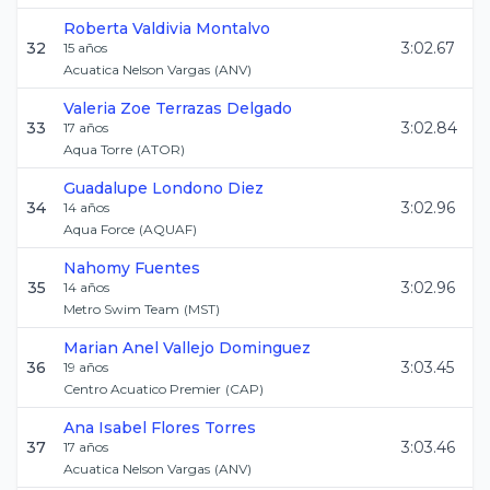
Roberta
Valdivia Montalvo
32
3:02.67
15
años
Acuatica Nelson Vargas
(
ANV
)
Valeria Zoe
Terrazas Delgado
33
3:02.84
17
años
Aqua Torre
(
ATOR
)
Guadalupe
Londono Diez
34
3:02.96
14
años
Aqua Force
(
AQUAF
)
Nahomy
Fuentes
35
3:02.96
14
años
Metro Swim Team
(
MST
)
Marian Anel
Vallejo Dominguez
36
3:03.45
19
años
Centro Acuatico Premier
(
CAP
)
Ana Isabel
Flores Torres
37
3:03.46
17
años
Acuatica Nelson Vargas
(
ANV
)