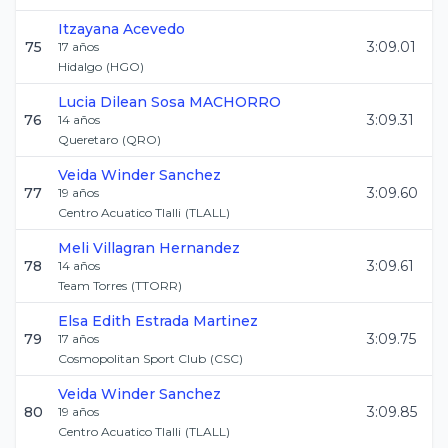
Itzayana
Acevedo
75
3:09.01
17
años
Hidalgo
(
HGO
)
Lucia Dilean
Sosa MACHORRO
76
3:09.31
14
años
Queretaro
(
QRO
)
Veida
Winder Sanchez
77
3:09.60
19
años
Centro Acuatico Tlalli
(
TLALL
)
Meli
Villagran Hernandez
78
3:09.61
14
años
Team Torres
(
TTORR
)
Elsa Edith
Estrada Martinez
79
3:09.75
17
años
Cosmopolitan Sport Club
(
CSC
)
Veida
Winder Sanchez
80
3:09.85
19
años
Centro Acuatico Tlalli
(
TLALL
)