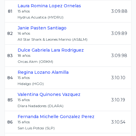
Laura Romina
Lopez Ornelas
81
3:09.88
15
años
Hydrus Acuatica
(
HYDRU
)
Janie
Pasten Santiago
82
3:09.89
16
años
All Star Shark & Leones Marino
(
AS&LM
)
Dulce Gabriela
Lara Rodriguez
83
3:09.98
18
años
Orcas Akm
(
ORKM
)
Regina
Lozano Alamilla
84
3:10.10
15
años
Hidalgo
(
HGO
)
Valentina
Quinones Vazquez
85
3:10.19
15
años
Dlara Nadadores
(
DLARA
)
Fernanda Michelle
Gonzalez Perez
86
3:10.54
15
años
San Luis Potosi
(
SLP
)