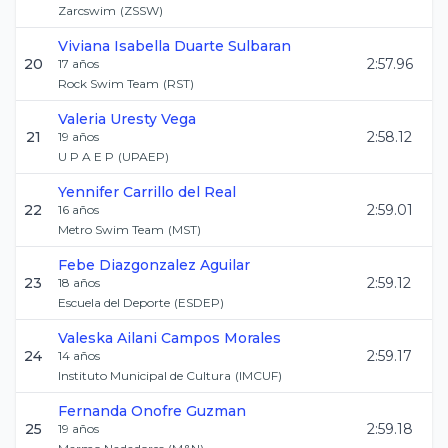
Zarcswim
(
ZSSW
)
Viviana Isabella
Duarte Sulbaran
20
2:57.96
17
años
Rock Swim Team
(
RST
)
Valeria
Uresty Vega
21
2:58.12
19
años
U P A E P
(
UPAEP
)
Yennifer
Carrillo del Real
22
2:59.01
16
años
Metro Swim Team
(
MST
)
Febe
Diazgonzalez Aguilar
23
2:59.12
18
años
Escuela del Deporte
(
ESDEP
)
Valeska Ailani
Campos Morales
24
2:59.17
14
años
Instituto Municipal de Cultura
(
IMCUF
)
Fernanda
Onofre Guzman
25
2:59.18
19
años