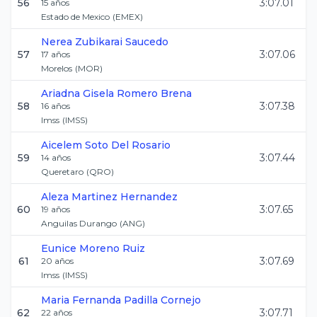
56
3:07.01
15
años
Estado de Mexico
(
EMEX
)
Nerea
Zubikarai Saucedo
57
3:07.06
17
años
Morelos
(
MOR
)
Ariadna Gisela
Romero Brena
58
3:07.38
16
años
Imss
(
IMSS
)
Aicelem
Soto Del Rosario
59
3:07.44
14
años
Queretaro
(
QRO
)
Aleza
Martinez Hernandez
60
3:07.65
19
años
Anguilas Durango
(
ANG
)
Eunice
Moreno Ruiz
61
3:07.69
20
años
Imss
(
IMSS
)
Maria Fernanda
Padilla Cornejo
62
3:07.71
22
años