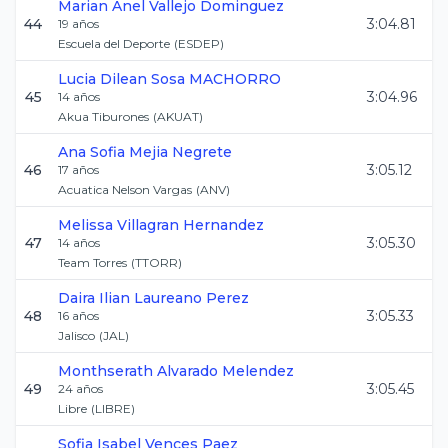
Marian Anel
Vallejo Dominguez
44
3:04.81
19
años
Escuela del Deporte
(
ESDEP
)
Lucia Dilean
Sosa MACHORRO
45
3:04.96
14
años
Akua Tiburones
(
AKUAT
)
Ana Sofia
Mejia Negrete
46
3:05.12
17
años
Acuatica Nelson Vargas
(
ANV
)
Melissa
Villagran Hernandez
47
3:05.30
14
años
Team Torres
(
TTORR
)
Daira Ilian
Laureano Perez
48
3:05.33
16
años
Jalisco
(
JAL
)
Monthserath
Alvarado Melendez
49
3:05.45
24
años
Libre
(
LIBRE
)
Sofia Isabel
Vences Paez