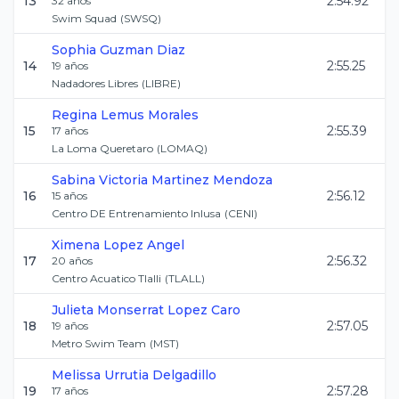
13
2:54.92
32
años
Swim Squad
(
SWSQ
)
Sophia
Guzman Diaz
14
2:55.25
19
años
Nadadores Libres
(
LIBRE
)
Regina
Lemus Morales
15
2:55.39
17
años
La Loma Queretaro
(
LOMAQ
)
Sabina Victoria
Martinez Mendoza
16
2:56.12
15
años
Centro DE Entrenamiento Inlusa
(
CENI
)
Ximena
Lopez Angel
17
2:56.32
20
años
Centro Acuatico Tlalli
(
TLALL
)
Julieta Monserrat
Lopez Caro
18
2:57.05
19
años
Metro Swim Team
(
MST
)
Melissa
Urrutia Delgadillo
19
2:57.28
17
años