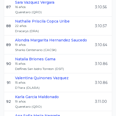
Sara
Vazquez Vergara
87
3:10.56
16
años
Queretaro
(
QRO
)
Nathalie Priscila
Copca Uribe
88
3:10.57
22
años
Dracarys
(
DRA
)
Alondra Margarita
Hernandez Saucedo
89
3:10.64
19
años
Sharks Centenario
(
CACSK
)
Natalia
Briones Gama
90
3:10.86
15
años
Delfines San Isidro Torreon
(
DSIT
)
Valentina
Quinones Vazquez
91
3:10.86
15
años
D?lara
(
DLARA
)
Karla
Garcia Maldonado
92
3:11.00
19
años
Queretaro
(
QRO
)
Ana Sofia
Mejia Negrete