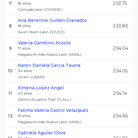
7
2:53.75
18
años
Comude Leon
(
COMDE
)
Ana Berenice
Guillen Granados
8
2:53.80
18
años
Swim Team Leon
(
STLEO
)
Valeria
Gambino Acosta
9
2:54.04
17
años
Megaswim Mex Nuevo Leon
(
MSNL
)
Karen Daniela
Garcia Tavera
10
2:54.05
34
años
Unam
(
UNAM
)
Ximena
Lopez Angel
11
2:54.14
20
años
Centro Acuatico Tlalli
(
TLALL
)
Fatima Valeria
Castro Velazquez
12
2:54.86
15
años
Megaswim Mex Nuevo Leon
(
MSNL
)
Gabriela
Aguilar Oliva