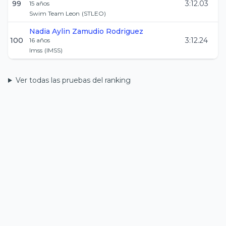
99
3:12.03
15
años
Swim Team Leon
(
STLEO
)
Nadia Aylin
Zamudio Rodriguez
100
3:12.24
16
años
Imss
(
IMSS
)
Ver todas las pruebas del ranking