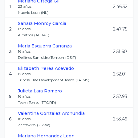
Mariana
Ortega Gil
1
2:46.32
23
años
Nuevlo Leon
(
NL
)
Sahara
Monroy Garcia
2
2:47.75
17
años
Albatros
(
ALBAT
)
Maria
Esguerra Carranza
3
2:51.60
16
años
Delfines San Isidro Torreon
(
DSIT
)
Elizabeth
Perea Acevedo
4
2:52.01
19
años
Trimss Elite Development Team
(
TRIMS
)
Julieta
Lara Romero
5
2:52.93
16
años
Team Torres
(
TTORR
)
Valentina
Gonzalez Archundia
6
2:53.49
16
años
Zarcswim
(
ZSSW
)
Mariana
Hernandez Leon