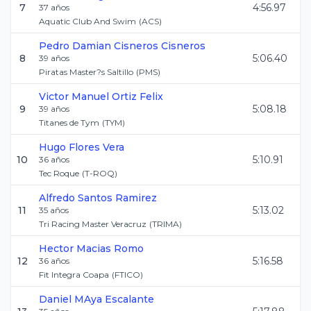
7
4:56.97
37
años
Aquatic Club And Swim
(
ACS
)
Pedro Damian
Cisneros Cisneros
8
5:06.40
39
años
Piratas Master?s Saltillo
(
PMS
)
Victor Manuel
Ortiz Felix
9
5:08.18
39
años
Titanes de Tym
(
TYM
)
Hugo
Flores Vera
10
5:10.91
36
años
Tec Roque
(
T-ROQ
)
Alfredo
Santos Ramirez
11
5:13.02
35
años
Tri Racing Master Veracruz
(
TRIMA
)
Hector
Macias Romo
12
5:16.58
36
años
Fit Integra Coapa
(
FTICO
)
Daniel
MAya Escalante