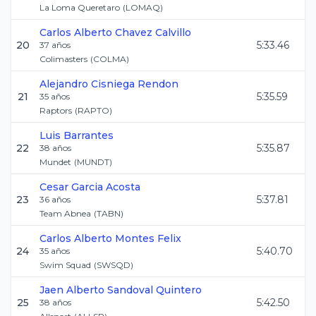
La Loma Queretaro
(
LOMAQ
)
Carlos Alberto
Chavez Calvillo
20
5:33.46
37
años
Colimasters
(
COLMA
)
Alejandro
Cisniega Rendon
21
5:35.59
35
años
Raptors
(
RAPTO
)
Luis
Barrantes
22
5:35.87
38
años
Mundet
(
MUNDT
)
Cesar
Garcia Acosta
23
5:37.81
36
años
Team Abnea
(
TABN
)
Carlos Alberto
Montes Felix
24
5:40.70
35
años
Swim Squad
(
SWSQD
)
Jaen Alberto
Sandoval Quintero
25
5:42.50
38
años