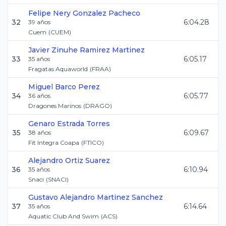
Felipe Nery
Gonzalez Pacheco
32
6:04.28
39
años
Cuem
(
CUEM
)
Javier Zinuhe
Ramirez Martinez
33
6:05.17
35
años
Fragatas Aquaworld
(
FRAA
)
Miguel
Barco Perez
34
6:05.77
36
años
Dragones Marinos
(
DRAGO
)
Genaro
Estrada Torres
35
6:09.67
38
años
Fit Integra Coapa
(
FTICO
)
Alejandro Ortiz
Suarez
36
6:10.94
35
años
Snaci
(
SNACI
)
Gustavo Alejandro
Martinez Sanchez
37
6:14.64
35
años
Aquatic Club And Swim
(
ACS
)