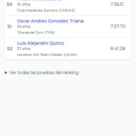
50
7:36.51
39
años
Club Hacienda Zamora
(
CHDAZ
)
Oscar Andres
Gonzalez Triana
51
7:37.70
36
años
Titanes de Tym
(
TYM
)
Luis Alejandro
Quiroz
52
8:41.28
37
años
Leviatan SW Team Master
(
LEVIA
)
Ver todas las pruebas del ranking