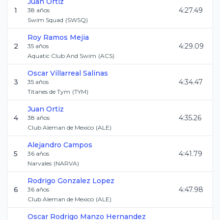
Juan
Ortiz
1
4:27.49
38
años
Swim Squad
(
SWSQ
)
Roy
Ramos Mejia
2
4:29.09
35
años
Aquatic Club And Swim
(
ACS
)
Oscar
Villarreal Salinas
3
4:34.47
35
años
Titanes de Tym
(
TYM
)
Juan
Ortiz
4
4:35.26
38
años
Club Aleman de Mexico
(
ALE
)
Alejandro
Campos
5
4:41.79
36
años
Narvales
(
NARVA
)
Rodrigo
Gonzalez Lopez
6
4:47.98
36
años
Club Aleman de Mexico
(
ALE
)
Oscar Rodrigo
Manzo Hernandez