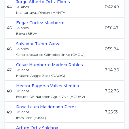
Jorge Alberto
Ortiz Flores
44
6:42.49
36
años
Mantarrayas Rincon
(
MANTA
)
Edgar
Cortez Machorro.
45
6:56.49
35
años
Bbva
(
BBVA
)
Salvador
Tuner Garza
46
6:59.84
35
años
Centro Acuatico Olimpico Unive
(
CAOU
)
Cesar Humberto
Madera Robles
47
7:14.80
38
años
Krakens Aogpe Zac
(
KRAOG
)
Hector Eugenio
Valles Medina
48
7:22.76
38
años
Escuela DE Natacion Agua Viva
(
AGUAV
)
Rosa Laura
Maldonado Perez
49
7:25.53
38
años
Imss Leon
(
IMSSL
)
Arturo
Ortiz Saldana