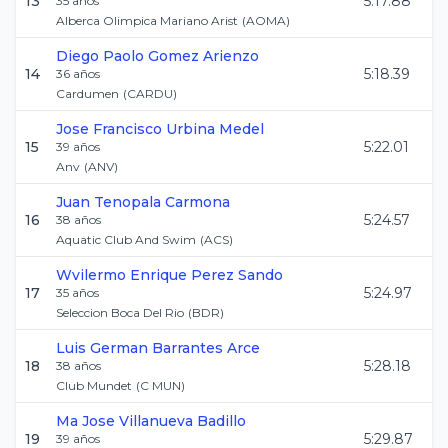
13
5:17.88
35
años
Alberca Olimpica Mariano Arist
(
AOMA
)
Diego Paolo
Gomez Arienzo
14
5:18.39
36
años
Cardumen
(
CARDU
)
Jose Francisco
Urbina Medel
15
5:22.01
39
años
Anv
(
ANV
)
Juan
Tenopala Carmona
16
5:24.57
38
años
Aquatic Club And Swim
(
ACS
)
Wvilermo Enrique
Perez Sando
17
5:24.97
35
años
Seleccion Boca Del Rio
(
BDR
)
Luis German
Barrantes Arce
18
5:28.18
38
años
Club Mundet
(
C MUN
)
Ma Jose
Villanueva Badillo
19
5:29.87
39
años