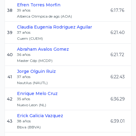
Efren
Torres Morfin
38
6:17.76
39
años
Alberca Olimpica de ags
(
AOA
)
Claudia Eugenia
Rodriguez Aguilar
39
6:21.40
37
años
Cuem
(
CUEM
)
Abraham
Avalos Gomez
40
6:21.72
36
años
Master Cdp
(
MCDP
)
Jorge
Olguin Ruiz
41
6:22.43
37
años
Nautilus
(
NAUTL
)
Enrique
Melo Cruz
42
6:36.29
35
años
Nuevo Leon
(
NL
)
Erick
Galicia Vazquez
43
6:39.01
38
años
Bbva
(
BBVA
)