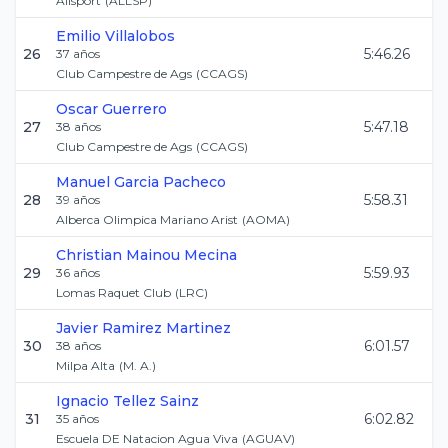
Allsport
(
ALLSP
)
Emilio
Villalobos
26
5:46.26
37
años
Club Campestre de Ags
(
CCAGS
)
Oscar
Guerrero
27
5:47.18
38
años
Club Campestre de Ags
(
CCAGS
)
Manuel
Garcia Pacheco
28
5:58.31
39
años
Alberca Olimpica Mariano Arist
(
AOMA
)
Christian
Mainou Mecina
29
5:59.93
36
años
Lomas Raquet Club
(
LRC
)
Javier
Ramirez Martinez
30
6:01.57
38
años
Milpa Alta
(
M. A.
)
Ignacio
Tellez Sainz
31
6:02.82
35
años
Escuela DE Natacion Agua Viva
(
AGUAV
)