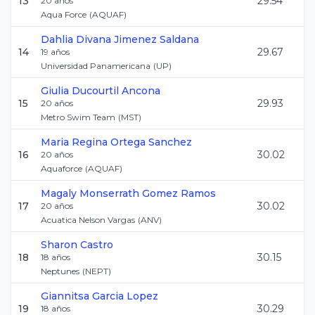
13
29.54
20
años
Aqua Force
(
AQUAF
)
Dahlia Divana
Jimenez Saldana
14
29.67
19
años
Universidad Panamericana
(
UP
)
Giulia
Ducourtil Ancona
15
29.93
20
años
Metro Swim Team
(
MST
)
Maria Regina
Ortega Sanchez
16
30.02
20
años
Aquaforce
(
AQUAF
)
Magaly Monserrath
Gomez Ramos
17
30.02
20
años
Acuatica Nelson Vargas
(
ANV
)
Sharon
Castro
18
30.15
18
años
Neptunes
(
NEPT
)
Giannitsa
Garcia Lopez
19
30.29
18
años