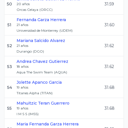
50
31.59
20
años
Orcas Celaya
(
ORCC
)
Fernanda
Garza Herrera
51
31.60
21
años
Universidad de Monterrey
(
UDEM
)
Mariana
Salcido Alvarez
52
31.62
21
años
Durango
(
DGO
)
Andrea
Chavez Gutierrez
53
31.62
18
años
Aqua The Swim Team
(
AQUA
)
Jolette
Apanco Garcia
54
31.68
19
años
Titanes Alpha
(
TITAN
)
Mahuitzic
Teran Guerrero
55
31.68
19
años
I M S S
(
IMSS
)
Maria Fernanda
Garza Herrera