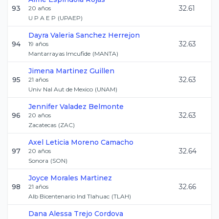
93
32.61
20
años
U P A E P
(
UPAEP
)
Dayra Valeria
Sanchez Herrejon
94
32.63
19
años
Mantarrayas Imcufide
(
MANTA
)
Jimena
Martinez Guillen
95
32.63
21
años
Univ Nal Aut de Mexico
(
UNAM
)
Jennifer
Valadez Belmonte
96
32.63
20
años
Zacatecas
(
ZAC
)
Axel Leticia
Moreno Camacho
97
32.64
20
años
Sonora
(
SON
)
Joyce
Morales Martinez
98
32.66
21
años
Alb Bicentenario Ind Tlahuac
(
TLAH
)
Dana Alessa
Trejo Cordova