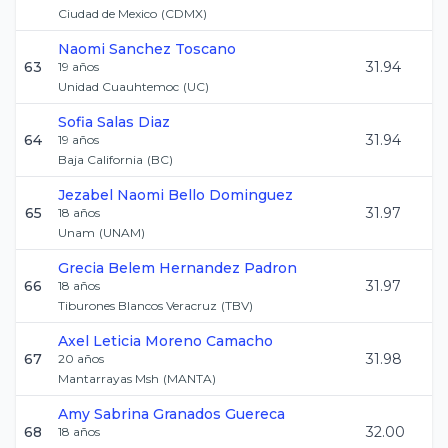
Ciudad de Mexico
(
CDMX
)
Naomi
Sanchez Toscano
63
31.94
19
años
Unidad Cuauhtemoc
(
UC
)
Sofia
Salas Diaz
64
31.94
19
años
Baja California
(
BC
)
Jezabel Naomi
Bello Dominguez
65
31.97
18
años
Unam
(
UNAM
)
Grecia Belem
Hernandez Padron
66
31.97
18
años
Tiburones Blancos Veracruz
(
TBV
)
Axel Leticia
Moreno Camacho
67
31.98
20
años
Mantarrayas Msh
(
MANTA
)
Amy Sabrina
Granados Guereca
68
32.00
18
años