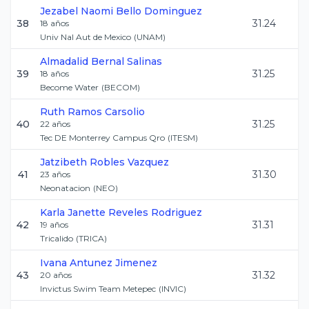
Jezabel Naomi
Bello Dominguez
38
31.24
18
años
Univ Nal Aut de Mexico
(
UNAM
)
Almadalid
Bernal Salinas
39
31.25
18
años
Become Water
(
BECOM
)
Ruth
Ramos Carsolio
40
31.25
22
años
Tec DE Monterrey Campus Qro
(
ITESM
)
Jatzibeth
Robles Vazquez
41
31.30
23
años
Neonatacion
(
NEO
)
Karla Janette
Reveles Rodriguez
42
31.31
19
años
Tricalido
(
TRICA
)
Ivana
Antunez Jimenez
43
31.32
20
años
Invictus Swim Team Metepec
(
INVIC
)