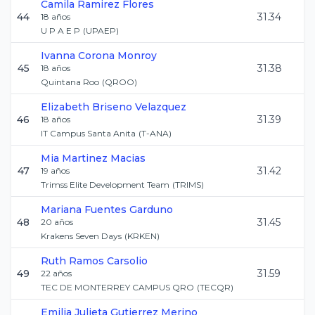
Camila
Ramirez Flores
44
31.34
18
años
U P A E P
(
UPAEP
)
Ivanna
Corona Monroy
45
31.38
18
años
Quintana Roo
(
QROO
)
Elizabeth
Briseno Velazquez
46
31.39
18
años
IT Campus Santa Anita
(
T-ANA
)
Mia
Martinez Macias
47
31.42
19
años
Trimss Elite Development Team
(
TRIMS
)
Mariana
Fuentes Garduno
48
31.45
20
años
Krakens Seven Days
(
KRKEN
)
Ruth
Ramos Carsolio
49
31.59
22
años
TEC DE MONTERREY CAMPUS QRO
(
TECQR
)
Emilia Julieta
Gutierrez Merino