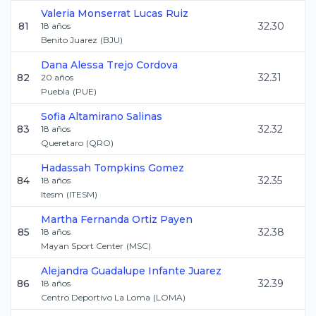
Valeria Monserrat
Lucas Ruiz
81
32.30
18
años
Benito Juarez
(
BJU
)
Dana Alessa
Trejo Cordova
82
32.31
20
años
Puebla
(
PUE
)
Sofia
Altamirano Salinas
83
32.32
18
años
Queretaro
(
QRO
)
Hadassah
Tompkins Gomez
84
32.35
18
años
Itesm
(
ITESM
)
Martha Fernanda
Ortiz Payen
85
32.38
18
años
Mayan Sport Center
(
MSC
)
Alejandra Guadalupe
Infante Juarez
86
32.39
18
años
Centro Deportivo La Loma
(
LOMA
)