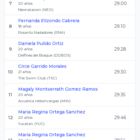
7
29.00
20
años
Neonatacion
(
NEO
)
Fernanda
Elizondo Cabrera
8
29.10
18
años
Rosarito Nadadores
(
RNA
)
Daniela
Pulido Ortiz
9
29.28
20
años
Delfines del Bosque
(
DDBOS
)
Circe
Garrido Morales
10
29.30
21
años
The Swim Club
(
TSC
)
Magaly Montserrath
Gomez Ramos
11
29.35
20
años
Acuatica nelsonvargas
(
ANV
)
Maria Regina
Ortega Sanchez
12
29.46
20
años
Yucatan
(
YUC
)
Maria Regina
Ortega Sanchez