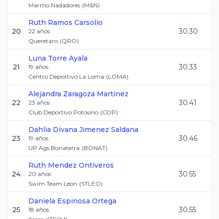
Marmo Nadadores
(
M&N
)
Ruth
Ramos Carsolio
20
30.30
22
años
Queretaro
(
QRO
)
Luna
Torre Ayala
21
30.33
19
años
Centro Deportivo La Loma
(
LOMA
)
Alejandra
Zaragoza Martinez
22
30.41
23
años
Club Deportivo Potosino
(
CDP
)
Dahlia Divana
Jimenez Saldana
23
30.46
19
años
UP Ags Bonaterra
(
BONAT
)
Ruth
Mendez Ontiveros
24
30.55
20
años
Swim Team Leon
(
STLEO
)
Daniela
Espinosa Ortega
25
30.55
18
años