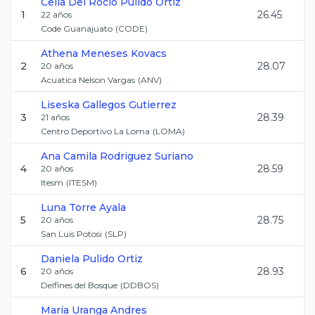
Celia Del Rocio
Pulido Ortiz
1
26.45
22
años
Code Guanajuato
(
CODE
)
Athena
Meneses Kovacs
2
28.07
20
años
Acuatica Nelson Vargas
(
ANV
)
Liseska
Gallegos Gutierrez
3
28.39
21
años
Centro Deportivo La Loma
(
LOMA
)
Ana Camila
Rodriguez Suriano
4
28.59
20
años
Itesm
(
ITESM
)
Luna
Torre Ayala
5
28.75
20
años
San Luis Potosi
(
SLP
)
Daniela
Pulido Ortiz
6
28.93
20
años
Delfines del Bosque
(
DDBOS
)
Maria
Uranga Andres