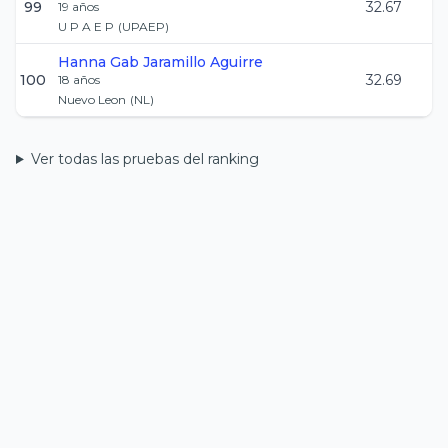
99
32.67
19
años
U P A E P
(
UPAEP
)
Hanna Gab
Jaramillo Aguirre
100
32.69
18
años
Nuevo Leon
(
NL
)
Ver todas las pruebas del ranking