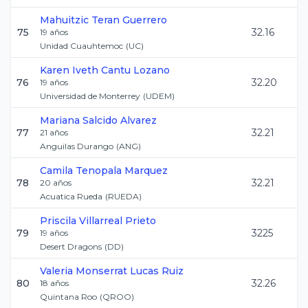
Mahuitzic
Teran Guerrero
75
32.16
19
años
Unidad Cuauhtemoc
(
UC
)
Karen Iveth
Cantu Lozano
76
32.20
19
años
Universidad de Monterrey
(
UDEM
)
Mariana
Salcido Alvarez
77
32.21
21
años
Anguilas Durango
(
ANG
)
Camila
Tenopala Marquez
78
32.21
20
años
Acuatica Rueda
(
RUEDA
)
Priscila
Villarreal Prieto
79
3225
19
años
Desert Dragons
(
DD
)
Valeria Monserrat
Lucas Ruiz
80
32.26
18
años
Quintana Roo
(
QROO
)