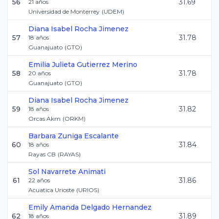
56
31.69
21
años
Universidad de Monterrey
(
UDEM
)
Diana Isabel
Rocha Jimenez
57
31.78
18
años
Guanajuato
(
GTO
)
Emilia Julieta
Gutierrez Merino
58
31.78
20
años
Guanajuato
(
GTO
)
Diana Isabel
Rocha Jimenez
59
31.82
18
años
Orcas Akm
(
ORKM
)
Barbara
Zuniga Escalante
60
31.84
18
años
Rayas CB
(
RAYAS
)
Sol
Navarrete Animati
61
31.86
22
años
Acuatica Urioste
(
URIOS
)
Emily Amanda
Delgado Hernandez
62
31.89
18
años