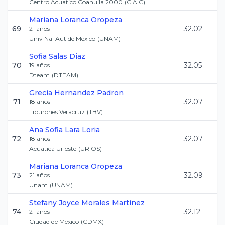
Centro Acuatico Coahuila 2000
(
C.A.C
)
Mariana
Loranca Oropeza
69
32.02
21
años
Univ Nal Aut de Mexico
(
UNAM
)
Sofia
Salas Diaz
70
32.05
19
años
Dteam
(
DTEAM
)
Grecia
Hernandez Padron
71
32.07
18
años
Tiburones Veracruz
(
TBV
)
Ana Sofia
Lara Loria
72
32.07
18
años
Acuatica Urioste
(
URIOS
)
Mariana
Loranca Oropeza
73
32.09
21
años
Unam
(
UNAM
)
Stefany Joyce
Morales Martinez
74
32.12
21
años
Ciudad de Mexico
(
CDMX
)