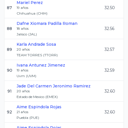
Mariel
Perez
87
32.50
19
años
Chihuahua
(
CHIH
)
Dafne Xiomara
Padilla Roman
88
32.56
18
años
Jalisco
(
JAL
)
Karla
Andrade Sosa
89
32.57
20
años
TEAM TORRES
(
TTORR
)
Ivana
Antunez Jimenez
90
32.59
19
años
Uvm
(
UVM
)
Jade Del Carmen
Jeronimo Ramirez
91
32.60
20
años
Estado de Mexico
(
EMEX
)
Aime
Espindola Rojas
92
32.60
21
años
Puebla
(
PUE
)
Aime
Espindola Rojas