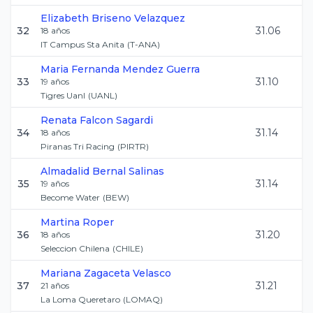
Elizabeth
Briseno Velazquez
32
31.06
18
años
IT Campus Sta Anita
(
T-ANA
)
Maria Fernanda
Mendez Guerra
33
31.10
19
años
Tigres Uanl
(
UANL
)
Renata
Falcon Sagardi
34
31.14
18
años
Piranas Tri Racing
(
PIRTR
)
Almadalid
Bernal Salinas
35
31.14
19
años
Become Water
(
BEW
)
Martina
Roper
36
31.20
18
años
Seleccion Chilena
(
CHILE
)
Mariana
Zagaceta Velasco
37
31.21
21
años
La Loma Queretaro
(
LOMAQ
)