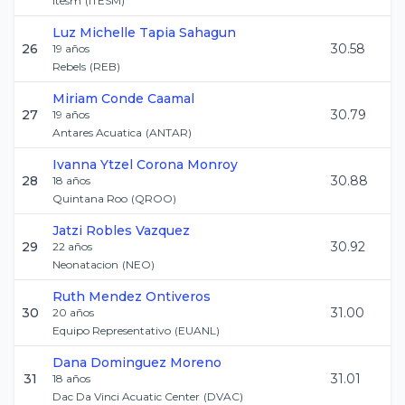
Itesm
(
ITESM
)
Luz Michelle
Tapia Sahagun
26
30.58
19
años
Rebels
(
REB
)
Miriam
Conde Caamal
27
30.79
19
años
Antares Acuatica
(
ANTAR
)
Ivanna Ytzel
Corona Monroy
28
30.88
18
años
Quintana Roo
(
QROO
)
Jatzi
Robles Vazquez
29
30.92
22
años
Neonatacion
(
NEO
)
Ruth
Mendez Ontiveros
30
31.00
20
años
Equipo Representativo
(
EUANL
)
Dana
Dominguez Moreno
31
31.01
18
años
Dac Da Vinci Acuatic Center
(
DVAC
)