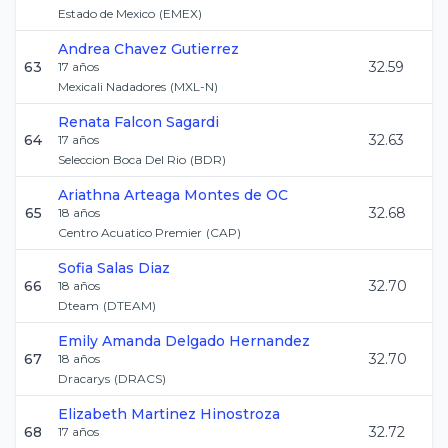
Estado de Mexico
(
EMEX
)
Andrea
Chavez Gutierrez
63
32.59
17
años
Mexicali Nadadores
(
MXL-N
)
Renata
Falcon Sagardi
64
32.63
17
años
Seleccion Boca Del Rio
(
BDR
)
Ariathna
Arteaga Montes de OC
65
32.68
18
años
Centro Acuatico Premier
(
CAP
)
Sofia
Salas Diaz
66
32.70
18
años
Dteam
(
DTEAM
)
Emily Amanda
Delgado Hernandez
67
32.70
18
años
Dracarys
(
DRACS
)
Elizabeth
Martinez Hinostroza
68
32.72
17
años