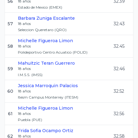
56
32.39
18
años
Estado de Mexico
(
EMEX
)
Barbara
Zuniga Escalante
57
32.43
18
años
Seleccion Queretaro
(
QRO
)
Michelle
Figueroa Limon
58
32.45
18
años
Polideportivo Centro Acuatico
(
POLID
)
Mahuitzic
Teran Guerrero
59
32.46
18
años
I.M.S.S.
(
IMSS
)
Jessica
Marroquin Palacios
60
32.52
18
años
Itesm Campus Monterrey
(
ITESM
)
Michelle
Figueroa Limon
61
32.56
18
años
Puebla
(
PUE
)
Frida Sofia
Ocampo Ortiz
62
32.58
18
años