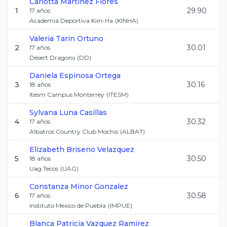
Carlotta
Martinez Flores
1
29.90
17
años
Academia Deportiva Kiin-Ha
(
KINHA
)
Valeria
Tarin Ortuno
2
30.01
17
años
Desert Dragons
(
DD
)
Daniela
Espinosa Ortega
3
30.16
18
años
Itesm Campus Monterrey
(
ITESM
)
Sylvana
Luna Casillas
4
30.32
17
años
Albatros Country Club Mochis
(
ALBAT
)
Elizabeth
Briseno Velazquez
5
30.50
18
años
Uag Tecos
(
UAG
)
Constanza
Minor Gonzalez
6
30.58
17
años
Instituto Mexico de Puebla
(
IMPUE
)
Blanca Patricia
Vazquez Ramirez