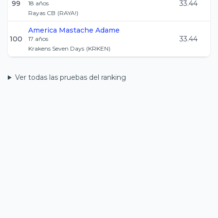
99
33.44
18
años
Rayas CB
(
RAYA!
)
America
Mastache Adame
100
33.44
17
años
Krakens Seven Days
(
KRKEN
)
Ver todas las pruebas del ranking