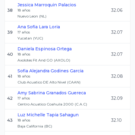
Jessica
Marroquin Palacios
38
32.06
18
años
Nuevo Leon
(
NL
)
Ana Sofia
Lara Loria
39
32.07
17
años
Yucatan
(
YUC
)
Daniela
Espinosa Ortega
40
32.07
18
años
Axolotes Fit And GO
(
AXOLO
)
Sofia Alejandra
Godines Garcia
41
32.08
18
años
Club Acuatico DE Alto Nivel
(
CAAN
)
Amy Sabrina
Granados Guereca
42
32.09
17
años
Centro Acuatico Coahuila 2000
(
C.A.C
)
Luz Michelle
Tapia Sahagun
43
32.10
18
años
Baja California
(
BC
)