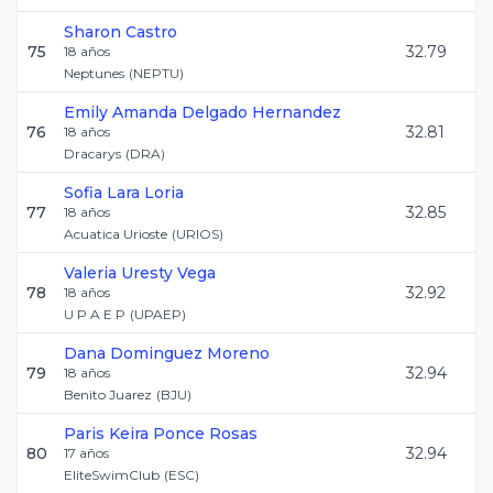
Sharon
Castro
75
32.79
18
años
Neptunes
(
NEPTU
)
Emily Amanda
Delgado Hernandez
76
32.81
18
años
Dracarys
(
DRA
)
Sofia
Lara Loria
77
32.85
18
años
Acuatica Urioste
(
URIOS
)
Valeria
Uresty Vega
78
32.92
18
años
U P A E P
(
UPAEP
)
Dana
Dominguez Moreno
79
32.94
18
años
Benito Juarez
(
BJU
)
Paris Keira
Ponce Rosas
80
32.94
17
años
EliteSwimClub
(
ESC
)