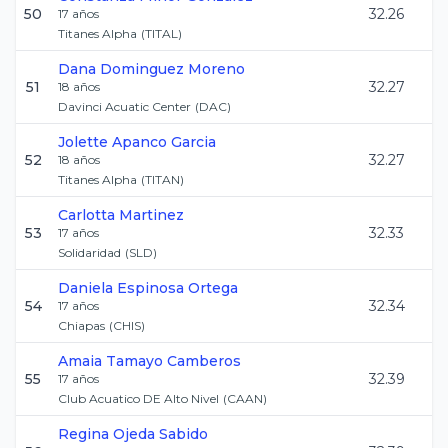
50
32.26
17
años
Titanes Alpha
(
TITAL
)
Dana
Dominguez Moreno
51
32.27
18
años
Davinci Acuatic Center
(
DAC
)
Jolette
Apanco Garcia
52
32.27
18
años
Titanes Alpha
(
TITAN
)
Carlotta
Martinez
53
32.33
17
años
Solidaridad
(
SLD
)
Daniela
Espinosa Ortega
54
32.34
17
años
Chiapas
(
CHIS
)
Amaia
Tamayo Camberos
55
32.39
17
años
Club Acuatico DE Alto Nivel
(
CAAN
)
Regina
Ojeda Sabido