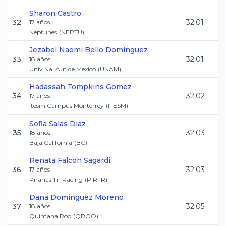
Sharon
Castro
32
32.01
17
años
Neptunes
(
NEPTU
)
Jezabel Naomi
Bello Dominguez
33
32.01
18
años
Univ Nal Aut de Mexico
(
UNAM
)
Hadassah
Tompkins Gomez
34
32.02
17
años
Itesm Campus Monterrey
(
ITESM
)
Sofia
Salas Diaz
35
32.03
18
años
Baja California
(
BC
)
Renata
Falcon Sagardi
36
32.03
17
años
Piranas Tri Racing
(
PIRTR
)
Dana
Dominguez Moreno
37
32.05
18
años
Quintana Roo
(
QROO
)