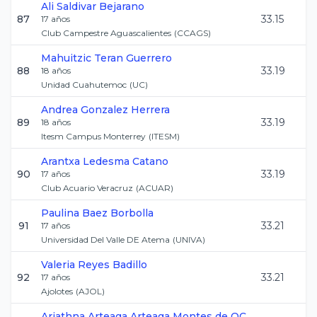
Ali
Saldivar Bejarano
87
33.15
17
años
Club Campestre Aguascalientes
(
CCAGS
)
Mahuitzic
Teran Guerrero
88
33.19
18
años
Unidad Cuahutemoc
(
UC
)
Andrea
Gonzalez Herrera
89
33.19
18
años
Itesm Campus Monterrey
(
ITESM
)
Arantxa
Ledesma Catano
90
33.19
17
años
Club Acuario Veracruz
(
ACUAR
)
Paulina
Baez Borbolla
91
33.21
17
años
Universidad Del Valle DE Atema
(
UNIVA
)
Valeria
Reyes Badillo
92
33.21
17
años
Ajolotes
(
AJOL
)
Ariathna Arteaga
Arteaga Montes de OC