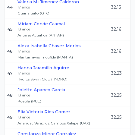
Valeria Mi
Jimenez Calderon
44
32.13
17
años
Guanajuato
(
GTO
)
Miriam
Conde Caamal
45
32.16
18
años
Antares Acuatica
(
ANTAR
)
Alexa Isabella
Chavez Merlos
46
32.16
17
años
Mantarrayas Imcufide
(
MANTA
)
Hanna
Jaramillo Aguirre
47
32.23
17
años
Hydros Swim Club
(
HYDRO
)
Jolette
Apanco Garcia
48
32.25
18
años
Puebla
(
PUE
)
Elia Victoria
Rios Gomez
49
32.25
18
años
Anahuac Veracruz Campus Xalapa
(
UAX
)
Constanza
Minor Gonzalez