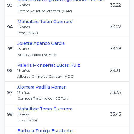
93
33.22
18
años
Centro Acuatico Premier
(
CAP
)
Mahuitzic
Teran Guerrero
94
33.22
18
años
Imss
(
IMSS!
)
Jolette
Apanco Garcia
95
33.28
18
años
Buap Condde
(
BUAPS
)
Valeria Monserrat
Lucas Ruiz
96
33.31
18
años
Alberca Olimpica Cancun
(
AOC
)
Xiomara
Padilla Roman
97
33.33
17
años
Comude Tlajomulco
(
COTLA
)
Mahuitzic
Teran Guerrero
98
33.43
18
años
Imss
(
IMSS
)
Barbara
Zuniga Escalante