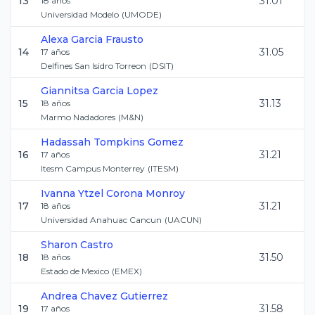
13
31.01
18
años
Universidad Modelo
(
UMODE
)
Alexa
Garcia Frausto
14
31.05
17
años
Delfines San Isidro Torreon
(
DSIT
)
Giannitsa
Garcia Lopez
15
31.13
18
años
Marmo Nadadores
(
M&N
)
Hadassah
Tompkins Gomez
16
31.21
17
años
Itesm Campus Monterrey
(
ITESM
)
Ivanna Ytzel
Corona Monroy
17
31.21
18
años
Universidad Anahuac Cancun
(
UACUN
)
Sharon
Castro
18
31.50
18
años
Estado de Mexico
(
EMEX
)
Andrea
Chavez Gutierrez
19
31.58
17
años