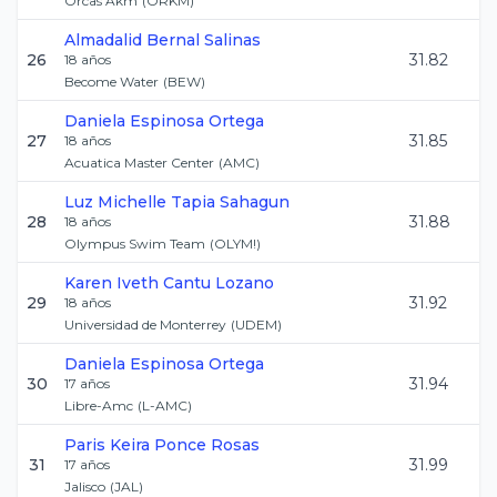
Orcas Akm
(
ORKM
)
Almadalid
Bernal Salinas
26
31.82
18
años
Become Water
(
BEW
)
Daniela
Espinosa Ortega
27
31.85
18
años
Acuatica Master Center
(
AMC
)
Luz Michelle
Tapia Sahagun
28
31.88
18
años
Olympus Swim Team
(
OLYM!
)
Karen Iveth
Cantu Lozano
29
31.92
18
años
Universidad de Monterrey
(
UDEM
)
Daniela
Espinosa Ortega
30
31.94
17
años
Libre-Amc
(
L-AMC
)
Paris Keira
Ponce Rosas
31
31.99
17
años
Jalisco
(
JAL
)