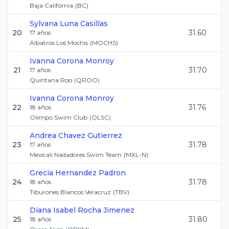
Baja California
(
BC
)
Sylvana
Luna Casillas
20
31.60
17
años
Albatros Los Mochis
(
MOCHS
)
Ivanna
Corona Monroy
21
31.70
17
años
Quintana Roo
(
QROO
)
Ivanna
Corona Monroy
22
31.76
18
años
Olimpo Swim Club
(
OLSC
)
Andrea
Chavez Gutierrez
23
31.78
17
años
Mexicali Nadadores Swim Team
(
MXL-N
)
Grecia
Hernandez Padron
24
31.78
18
años
Tiburones Blancos Veracruz
(
TBV
)
Diana Isabel
Rocha Jimenez
25
31.80
18
años