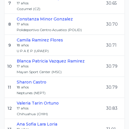
7
30.65
17
años
Cozumel
(
CZ
)
Constanza
Minor Gonzalez
8
30.70
17
años
Polideportivo Centro Acuatico
(
POLID
)
Camila
Ramirez Flores
9
30.71
18
años
U P A E P
(
UPAEP
)
Blanca Patricia
Vazquez Ramirez
10
30.79
17
años
Mayan Sport Center
(
MSC
)
Sharon
Castro
11
30.79
18
años
Neptunes
(
NEPT
)
Valeria
Tarin Ortuno
12
30.83
17
años
Chihuahua
(
CHIH
)
Ana Sofia
Lara Loria