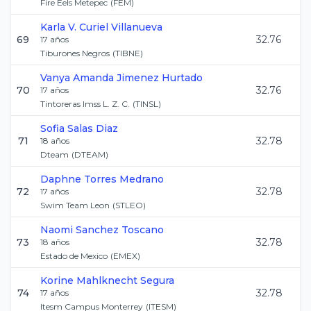
Fire Eels Metepec
(
FEM
)
Karla V.
Curiel Villanueva
69
32.76
17
años
Tiburones Negros
(
TIBNE
)
Vanya Amanda
Jimenez Hurtado
70
32.76
17
años
Tintoreras Imss L. Z. C.
(
TINSL
)
Sofia
Salas Diaz
71
32.78
18
años
Dteam
(
DTEAM
)
Daphne
Torres Medrano
72
32.78
17
años
Swim Team Leon
(
STLEO
)
Naomi
Sanchez Toscano
73
32.78
18
años
Estado de Mexico
(
EMEX
)
Korine
Mahlknecht Segura
74
32.78
17
años
Itesm Campus Monterrey
(
ITESM
)