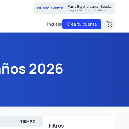
Furia Bajo la Luna- Epatl...
Nuevo evento:
9 ago. • San Juan Epatlán
Ingresa
Crea tu cuenta
años 2026
TIEMPO
Filtros