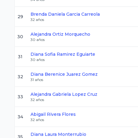
Brenda Daniela
Garcia Carreola
29
32
años
Alejandra
Ortiz Morquecho
30
30
años
Diana Sofia
Ramirez Eguiarte
31
30
años
Diana Berenice
Juarez Gomez
32
31
años
Alejandra Gabriela
Lopez Cruz
33
32
años
Abigail
Rivera Flores
34
32
años
Diana Laura
Monterrubio
35