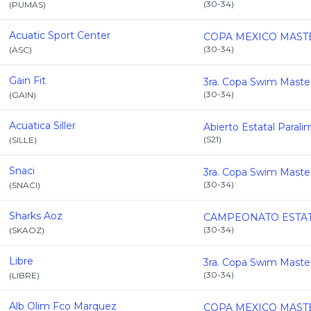
(
30-34
)
(
PUMAS
)
Acuatic Sport Center
(
30-34
)
(
ASC
)
Gain Fit
(
30-34
)
(
GAIN
)
Acuatica Siller
(
S21
)
(
SILLE
)
Snaci
(
30-34
)
(
SNACI
)
Sharks Aoz
(
30-34
)
(
SKAOZ
)
Libre
(
30-34
)
(
LIBRE
)
Alb Olim Fco Marquez