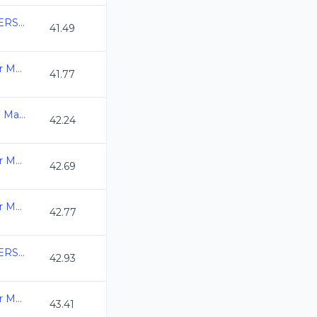
COPA MEXICO MASTERS CURSO LARGO 2026
41.49
3ra. Copa Swim Master Mexico C.L. 2026
41.77
Campeonato Nacional Master C.L. 2026
42.24
3ra. Copa Swim Master Mexico C.L. 2026
42.69
3ra. Copa Swim Master Mexico C.L. 2026
42.77
COPA MEXICO MASTERS CURSO LARGO 2026
42.93
3ra. Copa Swim Master Mexico C.L. 2026
43.41