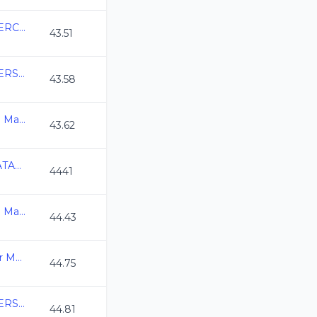
COPA MASTERS ALBERCA OLIMPICA CL 2026
43.51
COPA MEXICO MASTERS CURSO LARGO 2026
43.58
Campeonato Nacional Master C.L. 2026
43.62
VII COPA ISDE DE NATACION CURSO LARGO 2026
4441
Campeonato Nacional Master C.L. 2026
44.43
3ra. Copa Swim Master Mexico C.L. 2026
44.75
COPA MEXICO MASTERS CURSO LARGO 2026
44.81