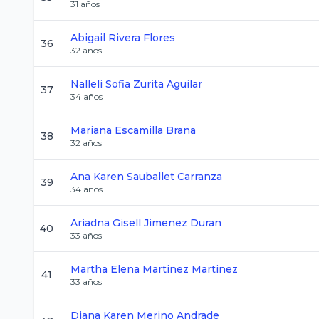
31
años
Abigail
Rivera Flores
36
32
años
Nalleli Sofia
Zurita Aguilar
37
34
años
Mariana
Escamilla Brana
38
32
años
Ana Karen
Sauballet Carranza
39
34
años
Ariadna Gisell
Jimenez Duran
40
33
años
Martha Elena
Martinez Martinez
41
33
años
Diana Karen
Merino Andrade