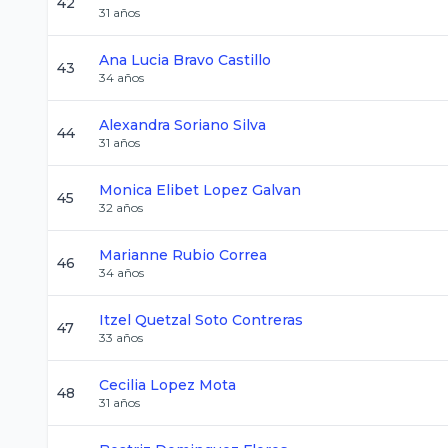
42
31
años
Ana Lucia
Bravo Castillo
43
34
años
Alexandra
Soriano Silva
44
31
años
Monica Elibet
Lopez Galvan
45
32
años
Marianne
Rubio Correa
46
34
años
Itzel Quetzal
Soto Contreras
47
33
años
Cecilia
Lopez Mota
48
31
años