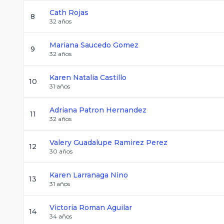
Cath
Rojas
8
32
años
Mariana
Saucedo Gomez
9
32
años
Karen Natalia
Castillo
10
31
años
Adriana
Patron Hernandez
11
32
años
Valery Guadalupe
Ramirez Perez
12
30
años
Karen
Larranaga Nino
13
31
años
Victoria
Roman Aguilar
14
34
años