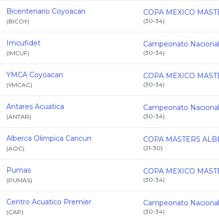
Bicentenario Coyoacan
(
30-34
)
(
BICOY
)
Imcufidet
(
30-34
)
(
IMCUF
)
YMCA Coyoacan
(
30-34
)
(
YMCAC
)
Antares Acuatica
(
30-34
)
(
ANTAR
)
Alberca Olimpica Cancun
(
21-30
)
(
AOC
)
Pumas
(
30-34
)
(
PUMAS
)
Centro Acuatico Premier
(
30-34
)
(
CAP
)