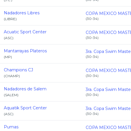
Nadadores Libres
(
30-34
)
(
LIBRE
)
Acuatic Sport Center
(
30-34
)
(
ASC
)
Mantarrayas Plateros
(
30-34
)
(
MP
)
Champions CJ
(
30-34
)
(
CHAMP
)
Nadadores de Salem
(
30-34
)
(
SALEM
)
Aquatik Sport Center
(
30-34
)
(
ASC
)
Pumas