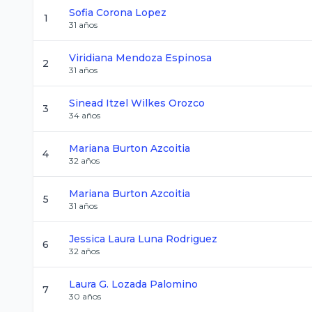
Sofia
Corona Lopez
1
31
años
Viridiana
Mendoza Espinosa
2
31
años
Sinead Itzel
Wilkes Orozco
3
34
años
Mariana
Burton Azcoitia
4
32
años
Mariana
Burton Azcoitia
5
31
años
Jessica Laura
Luna Rodriguez
6
32
años
Laura G.
Lozada Palomino
7
30
años