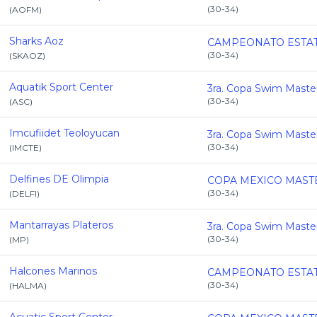
(
30-34
)
(
AOFM
)
Sharks Aoz
(
30-34
)
(
SKAOZ
)
Aquatik Sport Center
(
30-34
)
(
ASC
)
Imcufiidet Teoloyucan
(
30-34
)
(
IMCTE
)
Delfines DE Olimpia
(
30-34
)
(
DELFI
)
Mantarrayas Plateros
(
30-34
)
(
MP
)
Halcones Marinos
(
30-34
)
(
HALMA
)