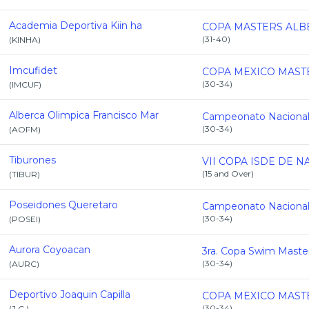
Academia Deportiva Kiin ha
(
31-40
)
(
KINHA
)
Imcufidet
(
30-34
)
(
IMCUF
)
Alberca Olimpica Francisco Mar
(
30-34
)
(
AOFM
)
Tiburones
(
15 and Over
)
(
TIBUR
)
Poseidones Queretaro
(
30-34
)
(
POSEI
)
Aurora Coyoacan
(
30-34
)
(
AURC
)
Deportivo Joaquin Capilla
(
30-34
)
(
J.C.
)