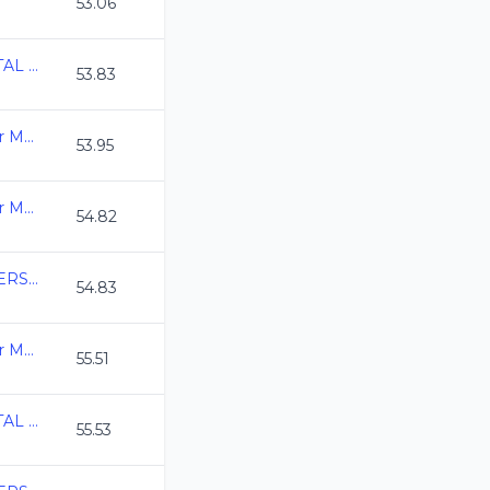
53.06
CAMPEONATO ESTATAL MASTER CURSO LARGO 2026
53.83
3ra. Copa Swim Master Mexico C.L. 2026
53.95
3ra. Copa Swim Master Mexico C.L. 2026
54.82
COPA MEXICO MASTERS CURSO LARGO 2026
54.83
3ra. Copa Swim Master Mexico C.L. 2026
55.51
CAMPEONATO ESTATAL MASTER CURSO LARGO 2026
55.53