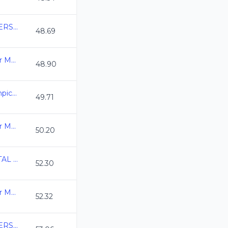
COPA MEXICO MASTERS CURSO LARGO 2026
48.69
3ra. Copa Swim Master Mexico C.L. 2026
48.90
Abierto Estatal Paralimpico CL 2026
49.71
3ra. Copa Swim Master Mexico C.L. 2026
50.20
CAMPEONATO ESTATAL MASTER CURSO LARGO 2026
52.30
3ra. Copa Swim Master Mexico C.L. 2026
52.32
COPA MEXICO MASTERS CURSO LARGO 2026