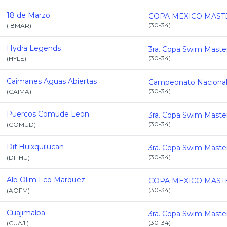
18 de Marzo
(
30-34
)
(
18MAR
)
Hydra Legends
(
30-34
)
(
HYLE
)
Caimanes Aguas Abiertas
(
30-34
)
(
CAIMA
)
Puercos Comude Leon
(
30-34
)
(
COMUD
)
Dif Huixquilucan
(
30-34
)
(
DIFHU
)
Alb Olim Fco Marquez
(
30-34
)
(
AOFM
)
Cuajimalpa
(
30-34
)
(
CUAJI
)