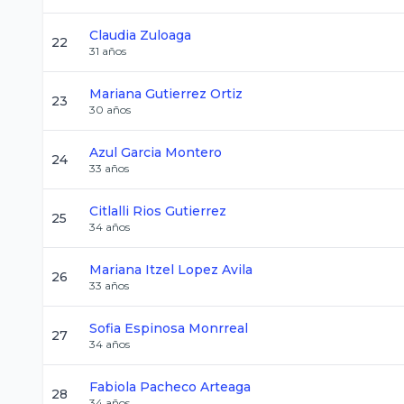
Claudia
Zuloaga
22
31
años
Mariana
Gutierrez Ortiz
23
30
años
Azul
Garcia Montero
24
33
años
Citlalli
Rios Gutierrez
25
34
años
Mariana Itzel
Lopez Avila
26
33
años
Sofia
Espinosa Monrreal
27
34
años
Fabiola
Pacheco Arteaga
28
34
años