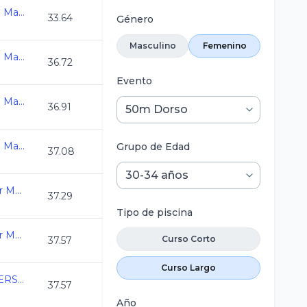
Campeonato Nacional Master C.L. 2026
33.64
Género
Masculino
Femenino
Campeonato Nacional Master C.L. 2026
36.72
Evento
Campeonato Nacional Master C.L. 2026
36.91
Campeonato Nacional Master C.L. 2026
Grupo de Edad
37.08
3ra. Copa Swim Master Mexico C.L. 2026
37.29
Tipo de piscina
3ra. Copa Swim Master Mexico C.L. 2026
Curso Corto
37.57
Curso Largo
COPA MEXICO MASTERS CURSO LARGO 2026
37.57
Año