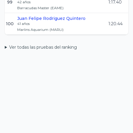
99
1:17.40
42
años
Barracudas Master
(
EAME
)
Juan Felipe
Rodriguez Quintero
100
1:20.44
41
años
Marlins Aquarium
(
MARLI
)
Ver todas las pruebas del ranking