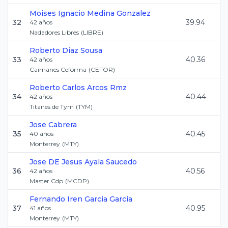
Moises Ignacio
Medina Gonzalez
32
39.94
42
años
Nadadores Libres
(
LIBRE
)
Roberto
Diaz Sousa
33
40.36
42
años
Caimanes Ceforma
(
CEFOR
)
Roberto Carlos
Arcos Rmz
34
40.44
42
años
Titanes de Tym
(
TYM
)
Jose
Cabrera
35
40.45
40
años
Monterrey
(
MTY
)
Jose DE Jesus
Ayala Saucedo
36
40.56
42
años
Master Cdp
(
MCDP
)
Fernando Iren
Garcia Garcia
37
40.95
41
años
Monterrey
(
MTY
)