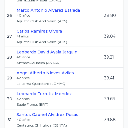
Barracudas Master
(
EAME
)
Marco Antonio
Alvarez Estrada
26
38.80
40
años
Aquatic Club And Swim
(
ACS
)
Carlos
Ramirez Olvera
27
39.04
41
años
Aquatic Club And Swim
(
ACS
)
Leobardo David
Ayala Jarquin
28
39.21
40
años
Antares Acuatica
(
ANTAR
)
Angel Alberto
Nieves Aviles
29
39.41
42
años
La Loma Queretaro
(
LOMAQ
)
Leonardo
Ferretiz Mendez
30
39.68
42
años
Eagle Fitness
(
EFIT
)
Santos Gabriel
Alvidrez Rosas
31
39.88
40
años
Centauros Chihuhua
(
CENTA
)