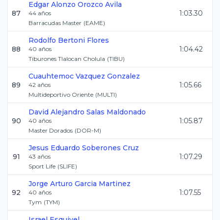
Edgar Alonzo
Orozco Avila
87
1:03.30
44
años
Barracudas Master
(
EAME
)
Rodolfo
Bertoni Flores
88
1:04.42
40
años
Tiburones Tlalocan Cholula
(
TIBU
)
Cuauhtemoc
Vazquez Gonzalez
89
1:05.66
42
años
Multideportivo Oriente
(
MULTI
)
David Alejandro
Salas Maldonado
90
1:05.87
40
años
Master Dorados
(
DOR-M
)
Jesus Eduardo
Soberones Cruz
91
1:07.29
43
años
Sport Life
(
SLIFE
)
Jorge Arturo
Garcia Martinez
92
1:07.55
40
años
Tym
(
TYM
)
Israel
Esquivel