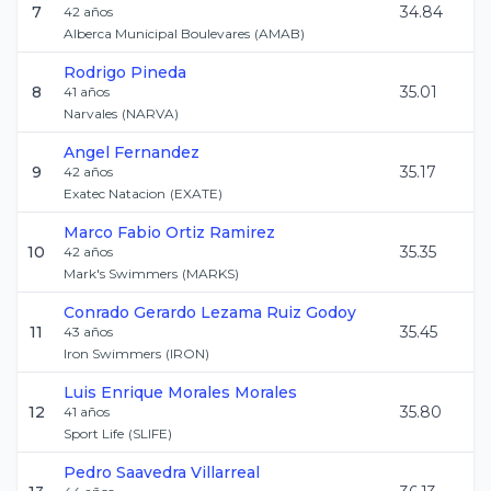
7
34.84
42
años
Alberca Municipal Boulevares
(
AMAB
)
Rodrigo
Pineda
8
35.01
41
años
Narvales
(
NARVA
)
Angel
Fernandez
9
35.17
42
años
Exatec Natacion
(
EXATE
)
Marco Fabio
Ortiz Ramirez
10
35.35
42
años
Mark's Swimmers
(
MARKS
)
Conrado Gerardo
Lezama Ruiz Godoy
11
35.45
43
años
Iron Swimmers
(
IRON
)
Luis Enrique
Morales Morales
12
35.80
41
años
Sport Life
(
SLIFE
)
Pedro
Saavedra Villarreal