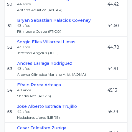
50
44.42
44
años
Antares Acuatica
(
ANTAR
)
Bryan Sebastian
Palacios Coveney
51
44.60
43
años
Fit Integra Coapa
(
FTICO
)
Sergio Elias
Villarreal Limas
52
44.78
43
años
Jefferson Angelus
(
JEFF
)
Andres
Larraga Rodriguez
53
44.91
43
años
Alberca Olimpica Mariano Arist
(
AOMA
)
Efrain
Perea Arteaga
54
45.13
40
años
Sharks Aoz
(
AOZ S
)
Jose Alberto
Estrada Trujillo
55
45.39
42
años
Nadadores Libres
(
LIBRE
)
Cesar
Telesforo Zuniga