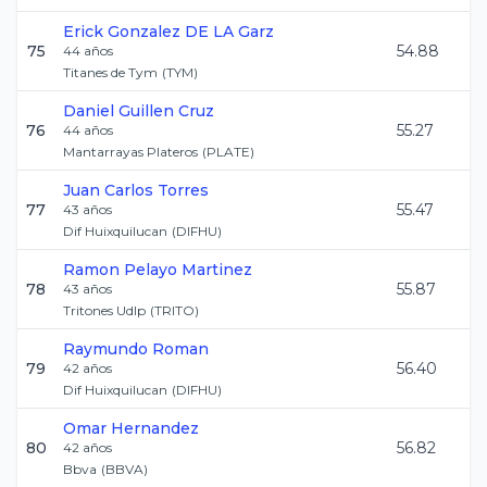
Erick
Gonzalez DE LA Garz
75
54.88
44
años
Titanes de Tym
(
TYM
)
Daniel
Guillen Cruz
76
55.27
44
años
Mantarrayas Plateros
(
PLATE
)
Juan Carlos
Torres
77
55.47
43
años
Dif Huixquilucan
(
DIFHU
)
Ramon
Pelayo Martinez
78
55.87
43
años
Tritones Udlp
(
TRITO
)
Raymundo
Roman
79
56.40
42
años
Dif Huixquilucan
(
DIFHU
)
Omar
Hernandez
80
56.82
42
años
Bbva
(
BBVA
)