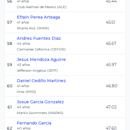
56
45.44
41
años
Club Aleman de Mexico
(
ALE
)
Efrain
Perea Arteaga
57
45.51
41
años
Sharks Aoz
(
SHAR
)
Andres
Fuentes Diaz
58
45.67
44
años
Caimanes Ceforma
(
CEFOR
)
Jesus
Mendoza Aguirre
59
45.97
43
años
Jefferson Angelus
(
JEFF
)
Daniel
Cedillo Martinez
60
46.80
41
años
Imss
(
IMSS
)
Josue
Garcia Gonzalez
61
47.02
43
años
Mark's Swimmers
(
MARKS
)
Fernando
Garcia
62
47.60
40
años