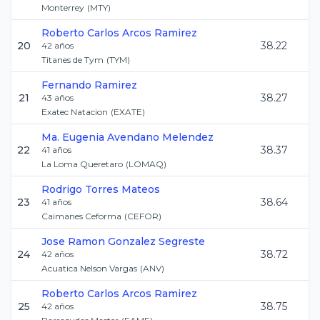
Monterrey
(
MTY
)
Roberto Carlos
Arcos Ramirez
20
38.22
42
años
Titanes de Tym
(
TYM
)
Fernando
Ramirez
21
38.27
43
años
Exatec Natacion
(
EXATE
)
Ma. Eugenia
Avendano Melendez
22
38.37
41
años
La Loma Queretaro
(
LOMAQ
)
Rodrigo
Torres Mateos
23
38.64
41
años
Caimanes Ceforma
(
CEFOR
)
Jose Ramon
Gonzalez Segreste
24
38.72
42
años
Acuatica Nelson Vargas
(
ANV
)
Roberto Carlos
Arcos Ramirez
25
38.75
42
años