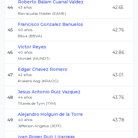
Roberto Balam
Cuanal Valdez
44
42.65
43
años
Barracudas Master
(
EAME
)
Francisco
Gonzalez Banuelos
45
42.76
40
años
Bbva
(
BBVA
)
Victor
Reyes
46
42.86
40
años
Mundet
(
MUNDT
)
Edgar
Chavez Romero
47
43.01
42
años
Krakens Aog
(
KRAOG
)
Jesus Antonio
Ruiz Vazquez
48
43.76
44
años
Titanes de Tym
(
TYM
)
Alejandro
Holguin de la Torre
49
43.78
40
años
Jefferson Angelus
(
JEFF
)
Ivan Roger
Ruiz Lizarraga