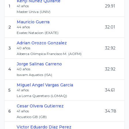
Kenji
Nunez Quirarte
1
29.91
41
años
Master Univa
(
UNIV
)
Mauricio
Guerra
2
32.01
44
años
Exatec Natacion
(
EXATE
)
Adrian
Orozco Gonzalez
3
32.92
40
años
Alberca Olimpica Francisco M.
(
AOFM
)
Jorge
Salinas Carreno
4
32.92
40
años
Iswam Aquatics
(
ISA
)
Miguel Angel
Vargas Garcia
5
34.61
41
años
La Loma Queretaro
(
LOMAQ
)
Cesar
Olvera Gutierrez
6
34.78
41
años
Acuatico GB
(
GB
)
Victor Eduardo
Diaz Perez