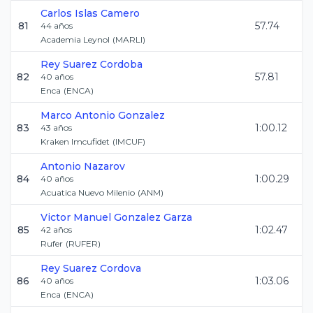
Carlos
Islas Camero
81
57.74
44
años
Academia Leynol
(
MARLI
)
Rey
Suarez Cordoba
82
57.81
40
años
Enca
(
ENCA
)
Marco Antonio
Gonzalez
83
1:00.12
43
años
Kraken Imcufidet
(
IMCUF
)
Antonio
Nazarov
84
1:00.29
40
años
Acuatica Nuevo Milenio
(
ANM
)
Victor Manuel
Gonzalez Garza
85
1:02.47
42
años
Rufer
(
RUFER
)
Rey
Suarez Cordova
86
1:03.06
40
años
Enca
(
ENCA
)