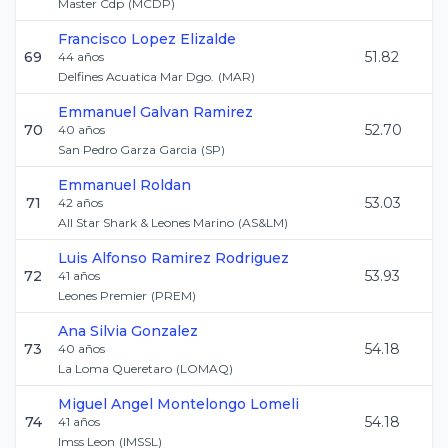
Master Cdp
(
MCDP
)
Francisco
Lopez Elizalde
69
51.82
44
años
Delfines Acuatica Mar Dgo.
(
MAR
)
Emmanuel
Galvan Ramirez
70
52.70
40
años
San Pedro Garza Garcia
(
SP
)
Emmanuel
Roldan
71
53.03
42
años
All Star Shark & Leones Marino
(
AS&LM
)
Luis Alfonso
Ramirez Rodriguez
72
53.93
41
años
Leones Premier
(
PREM
)
Ana Silvia
Gonzalez
73
54.18
40
años
La Loma Queretaro
(
LOMAQ
)
Miguel Angel
Montelongo Lomeli
74
54.18
41
años
Imss Leon
(
IMSSL
)