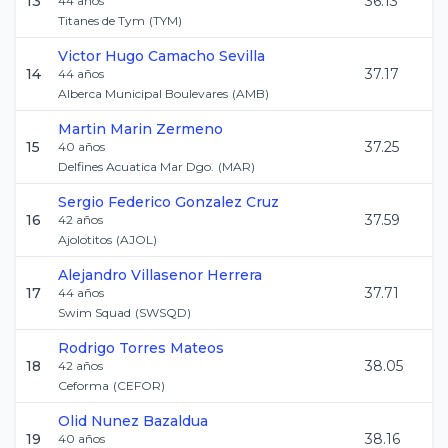
13
36.13
44
años
Titanes de Tym
(
TYM
)
Victor Hugo
Camacho Sevilla
14
37.17
44
años
Alberca Municipal Boulevares
(
AMB
)
Martin
Marin Zermeno
15
37.25
40
años
Delfines Acuatica Mar Dgo.
(
MAR
)
Sergio Federico
Gonzalez Cruz
16
37.59
42
años
Ajolotitos
(
AJOL
)
Alejandro
Villasenor Herrera
17
37.71
44
años
Swim Squad
(
SWSQD
)
Rodrigo
Torres Mateos
18
38.05
42
años
Ceforma
(
CEFOR
)
Olid
Nunez Bazaldua
19
38.16
40
años