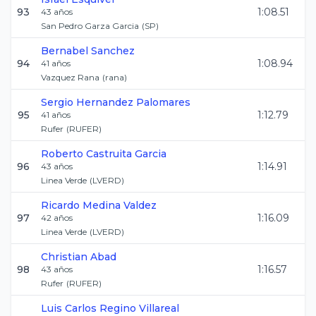
93
1:08.51
43
años
San Pedro Garza Garcia
(
SP
)
Bernabel
Sanchez
94
1:08.94
41
años
Vazquez Rana
(
rana
)
Sergio
Hernandez Palomares
95
1:12.79
41
años
Rufer
(
RUFER
)
Roberto
Castruita Garcia
96
1:14.91
43
años
Linea Verde
(
LVERD
)
Ricardo
Medina Valdez
97
1:16.09
42
años
Linea Verde
(
LVERD
)
Christian
Abad
98
1:16.57
43
años
Rufer
(
RUFER
)
Luis Carlos
Regino Villareal