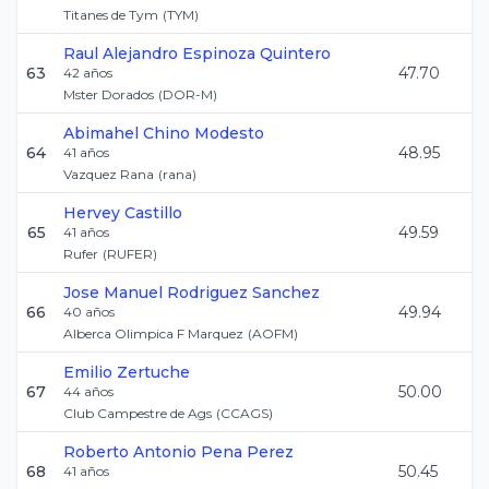
Titanes de Tym
(
TYM
)
Raul Alejandro
Espinoza Quintero
63
47.70
42
años
Mster Dorados
(
DOR-M
)
Abimahel
Chino Modesto
64
48.95
41
años
Vazquez Rana
(
rana
)
Hervey
Castillo
65
49.59
41
años
Rufer
(
RUFER
)
Jose Manuel
Rodriguez Sanchez
66
49.94
40
años
Alberca Olimpica F Marquez
(
AOFM
)
Emilio
Zertuche
67
50.00
44
años
Club Campestre de Ags
(
CCAGS
)
Roberto Antonio
Pena Perez
68
50.45
41
años