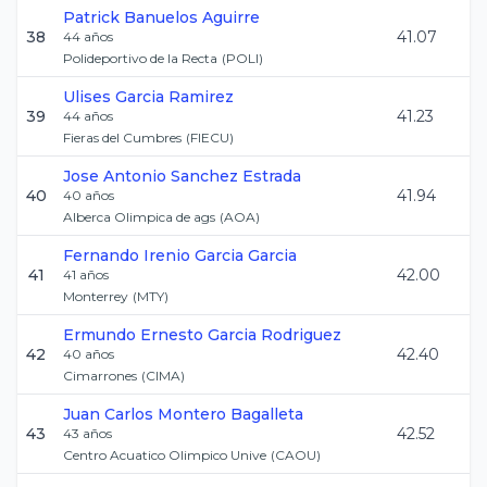
Patrick
Banuelos Aguirre
38
41.07
44
años
Polideportivo de la Recta
(
POLI
)
Ulises
Garcia Ramirez
39
41.23
44
años
Fieras del Cumbres
(
FIECU
)
Jose Antonio
Sanchez Estrada
40
41.94
40
años
Alberca Olimpica de ags
(
AOA
)
Fernando Irenio
Garcia Garcia
41
42.00
41
años
Monterrey
(
MTY
)
Ermundo Ernesto
Garcia Rodriguez
42
42.40
40
años
Cimarrones
(
CIMA
)
Juan Carlos
Montero Bagalleta
43
42.52
43
años
Centro Acuatico Olimpico Unive
(
CAOU
)