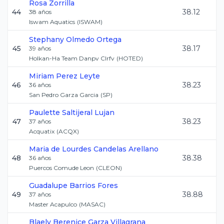
Rosa
Zorrilla
44
38.12
38
años
Iswam Aquatics
(
ISWAM
)
Stephany
Olmedo Ortega
45
38.17
39
años
Holkan-Ha Team Danpv Clrfv
(
HOTED
)
Miriam
Perez Leyte
46
38.23
36
años
San Pedro Garza Garcia
(
SP
)
Paulette
Saltijeral Lujan
47
38.23
37
años
Acquatix
(
ACQX
)
Maria de Lourdes
Candelas Arellano
48
38.38
36
años
Puercos Comude Leon
(
CLEON
)
Guadalupe
Barrios Fores
49
38.88
37
años
Master Acapulco
(
MASAC
)
Blaely Berenice
Garza Villagrana