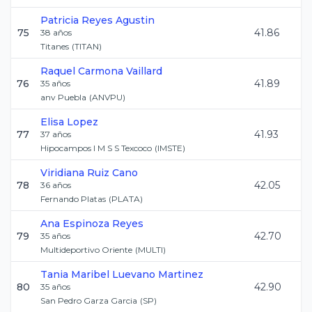
Patricia
Reyes Agustin
75
41.86
38
años
Titanes
(
TITAN
)
Raquel
Carmona Vaillard
76
41.89
35
años
anv Puebla
(
ANVPU
)
Elisa
Lopez
77
41.93
37
años
Hipocampos I M S S Texcoco
(
IMSTE
)
Viridiana
Ruiz Cano
78
42.05
36
años
Fernando Platas
(
PLATA
)
Ana
Espinoza Reyes
79
42.70
35
años
Multideportivo Oriente
(
MULTI
)
Tania Maribel
Luevano Martinez
80
42.90
35
años
San Pedro Garza Garcia
(
SP
)