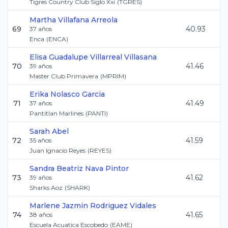
Tigres Country Club Siglo Xxi
(
TGRES
)
Martha
Villafana Arreola
69
40.93
37
años
Enca
(
ENCA
)
Elisa Guadalupe
Villarreal Villasana
70
41.46
39
años
Master Club Primavera
(
MPRIM
)
Erika
Nolasco Garcia
71
41.49
37
años
Pantitlan Marlines
(
PANTI
)
Sarah
Abel
72
41.59
35
años
Juan Ignacio Reyes
(
REYES
)
Sandra Beatriz
Nava Pintor
73
41.62
39
años
Sharks Aoz
(
SHARK
)
Marlene Jazmin
Rodriguez Vidales
74
41.65
38
años
Escuela Acuatica Escobedo
(
EAME
)