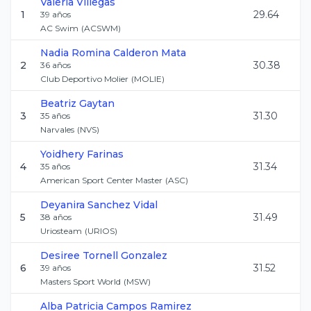
Valeria
Villegas
1
29.64
39
años
AC Swim
(
ACSWM
)
Nadia Romina
Calderon Mata
2
30.38
36
años
Club Deportivo Molier
(
MOLIE
)
Beatriz
Gaytan
3
31.30
35
años
Narvales
(
NVS
)
Yoidhery
Farinas
4
31.34
35
años
American Sport Center Master
(
ASC
)
Deyanira
Sanchez Vidal
5
31.49
38
años
Uriosteam
(
URIOS
)
Desiree
Tornell Gonzalez
6
31.52
39
años
Masters Sport World
(
MSW
)
Alba Patricia
Campos Ramirez