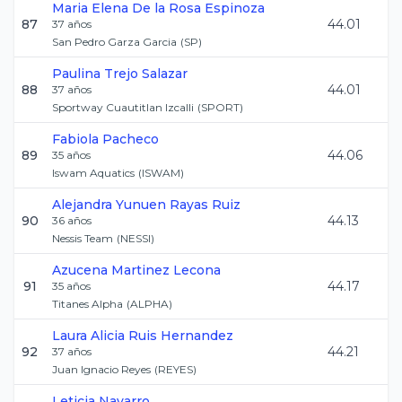
Maria Elena
De la Rosa Espinoza
87
44.01
37
años
San Pedro Garza Garcia
(
SP
)
Paulina
Trejo Salazar
88
44.01
37
años
Sportway Cuautitlan Izcalli
(
SPORT
)
Fabiola
Pacheco
89
44.06
35
años
Iswam Aquatics
(
ISWAM
)
Alejandra Yunuen
Rayas Ruiz
90
44.13
36
años
Nessis Team
(
NESSI
)
Azucena
Martinez Lecona
91
44.17
35
años
Titanes Alpha
(
ALPHA
)
Laura Alicia
Ruis Hernandez
92
44.21
37
años
Juan Ignacio Reyes
(
REYES
)
Leticia
Navarro