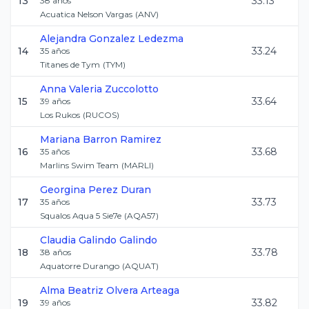
13
33.13
38
años
Acuatica Nelson Vargas
(
ANV
)
Alejandra
Gonzalez Ledezma
14
33.24
35
años
Titanes de Tym
(
TYM
)
Anna Valeria
Zuccolotto
15
33.64
39
años
Los Rukos
(
RUCOS
)
Mariana
Barron Ramirez
16
33.68
35
años
Marlins Swim Team
(
MARLI
)
Georgina
Perez Duran
17
33.73
35
años
Squalos Aqua 5 Sie7e
(
AQA57
)
Claudia
Galindo Galindo
18
33.78
38
años
Aquatorre Durango
(
AQUAT
)
Alma Beatriz
Olvera Arteaga
19
33.82
39
años