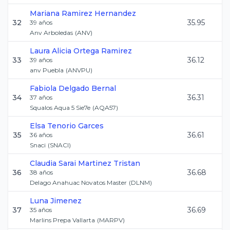
Mariana
Ramirez Hernandez
32
35.95
39
años
Anv Arboledas
(
ANV
)
Laura Alicia
Ortega Ramirez
33
36.12
39
años
anv Puebla
(
ANVPU
)
Fabiola
Delgado Bernal
34
36.31
37
años
Squalos Aqua 5 Sie7e
(
AQA57
)
Elsa
Tenorio Garces
35
36.61
36
años
Snaci
(
SNACI
)
Claudia Sarai
Martinez Tristan
36
36.68
38
años
Delago Anahuac Novatos Master
(
DLNM
)
Luna
Jimenez
37
36.69
35
años
Marlins Prepa Vallarta
(
MARPV
)