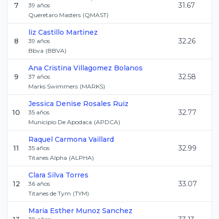
7
31.67
39
años
Queretaro Masters
(
QMAST
)
liz
Castillo Martinez
8
32.26
39
años
Bbva
(
BBVA
)
Ana Cristina
Villagomez Bolanos
9
32.58
37
años
Marks Swimmers
(
MARKS
)
Jessica Denise
Rosales Ruiz
10
32.77
35
años
Municipio De Apodaca
(
APDCA
)
Raquel
Carmona Vaillard
11
32.99
35
años
Titanes Alpha
(
ALPHA
)
Clara
Silva Torres
12
33.07
36
años
Titanes de Tym
(
TYM
)
Maria Esther
Munoz Sanchez