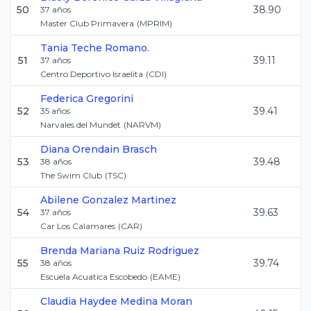
50
38.90
37
años
Master Club Primavera
(
MPRIM
)
Tania
Teche Romano.
51
39.11
37
años
Centro Deportivo Israelita
(
CDI
)
Federica
Gregorini
52
39.41
35
años
Narvales del Mundet
(
NARVM
)
Diana
Orendain Brasch
53
39.48
38
años
The Swim Club
(
TSC
)
Abilene
Gonzalez Martinez
54
39.63
37
años
Car Los Calamares
(
CAR
)
Brenda Mariana
Ruiz Rodriguez
55
39.74
38
años
Escuela Acuatica Escobedo
(
EAME
)
Claudia Haydee
Medina Moran