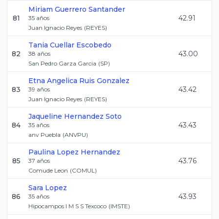
Miriam
Guerrero Santander
81
42.91
35
años
Juan Ignacio Reyes
(
REYES
)
Tania
Cuellar Escobedo
82
43.00
38
años
San Pedro Garza Garcia
(
SP
)
Etna Angelica
Ruis Gonzalez
83
43.42
39
años
Juan Ignacio Reyes
(
REYES
)
Jaqueline
Hernandez Soto
84
43.43
35
años
anv Puebla
(
ANVPU
)
Paulina
Lopez Hernandez
85
43.76
37
años
Comude Leon
(
COMUL
)
Sara
Lopez
86
43.93
35
años
Hipocampos I M S S Texcoco
(
IMSTE
)