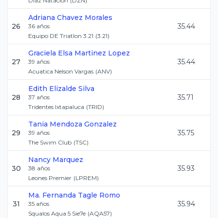
Diaz Natacion
(
DZN
)
Adriana
Chavez Morales
26
35.44
36
años
Equipo DE Triatlon 3.21
(
3.21
)
Graciela Elsa
Martinez Lopez
27
35.44
39
años
Acuatica Nelson Vargas
(
ANV
)
Edith
Elizalde Silva
28
35.71
37
años
Tridentes Ixtapaluca
(
TRID
)
Tania
Mendoza Gonzalez
29
35.75
39
años
The Swim Club
(
TSC
)
Nancy
Marquez
30
35.93
38
años
Leones Premier
(
LPREM
)
Ma. Fernanda
Tagle Romo
31
35.94
35
años
Squalos Aqua 5 Sie7e
(
AQA57
)