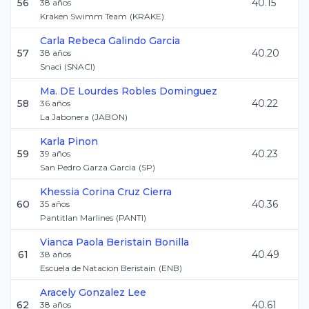
56
40.15
38
años
Kraken Swimm Team
(
KRAKE
)
Carla Rebeca
Galindo Garcia
57
40.20
38
años
Snaci
(
SNACI
)
Ma. DE Lourdes
Robles Dominguez
58
40.22
36
años
La Jabonera
(
JABON
)
Karla
Pinon
59
40.23
39
años
San Pedro Garza Garcia
(
SP
)
Khessia Corina
Cruz Cierra
60
40.36
35
años
Pantitlan Marlines
(
PANTI
)
Vianca Paola
Beristain Bonilla
61
40.49
38
años
Escuela de Natacion Beristain
(
ENB
)
Aracely
Gonzalez Lee
62
40.61
38
años