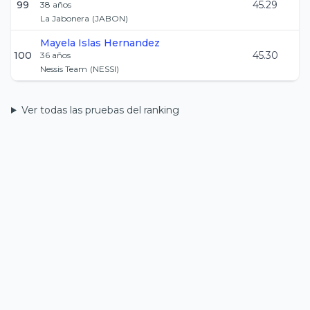
99
45.29
38
años
La Jabonera
(
JABON
)
Mayela
Islas Hernandez
100
45.30
36
años
Nessis Team
(
NESSI
)
Ver todas las pruebas del ranking