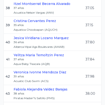
Itzel Montserrat
Becerra Alvarado
38
37.05
37
años
Acuatica Nelson Vargas
(
ANV
)
Cristina
Cervantes Perez
39
37.15
35
años
Aquatica Chicoloapan
(
AQUCH
)
Jesica Viridiana
Lozano Marquez
40
37.80
36
años
Alberca Mpal Ags Boulevares
(
AMAB
)
Yelitza Maria
Temoltzin Perez
41
37.84
37
años
Aqua Baby Tlaxcala
(
AQB
)
Veronica Ivonne
Mendoza Diaz
42
37.98
39
años
Acuatic Club Swim
(
ACS
)
Fabiola Alejandra
Valdez Barajas
43
38.00
38
años
Piratas Master?s Saltillo
(
PMS
)