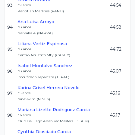
93
44.54
39
años
Pantitlan Marlines
(
PANTI
)
Ana Luisa
Arroyo
94
44.58
38
años
Narvales A
(
NARVA
)
Liliana
Vertiz Espinosa
95
44.72
38
años
Centro Acuatico Mty
(
CAMTY
)
Isabel
Montalvo Sanchez
96
45.07
38
años
Imcufidech Tepalcate
(
TEPAL
)
Karina Grisel
Herrera Novelo
97
45.16
35
años
NineSwim
(
NINES
)
Mariana Lizette
Rodriguez Garcia
98
45.17
36
años
Club Del Lago Anahuac Masters
(
DLA M
)
Cynthia
Diosdado Garcia