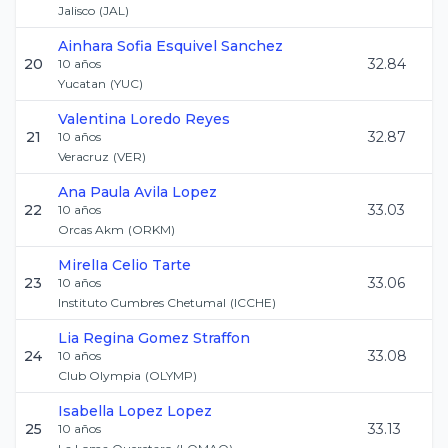
Jalisco
(
JAL
)
Ainhara Sofia
Esquivel Sanchez
20
32.84
10
años
Yucatan
(
YUC
)
Valentina
Loredo Reyes
21
32.87
10
años
Veracruz
(
VER
)
Ana Paula
Avila Lopez
22
33.03
10
años
Orcas Akm
(
ORKM
)
MirelIa
Celio Tarte
23
33.06
10
años
Instituto Cumbres Chetumal
(
ICCHE
)
Lia Regina
Gomez Straffon
24
33.08
10
años
Club Olympia
(
OLYMP
)
Isabella
Lopez Lopez
25
33.13
10
años