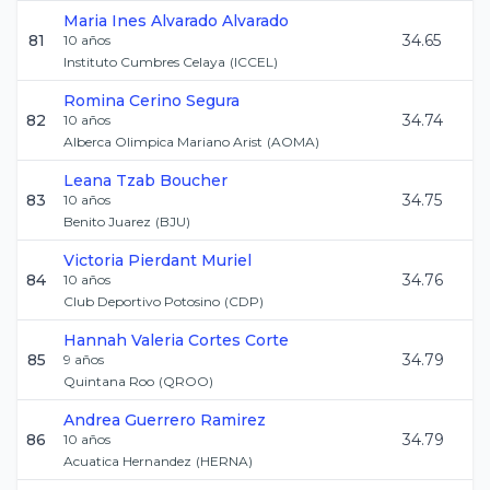
Maria Ines
Alvarado Alvarado
81
34.65
10
años
Instituto Cumbres Celaya
(
ICCEL
)
Romina
Cerino Segura
82
34.74
10
años
Alberca Olimpica Mariano Arist
(
AOMA
)
Leana
Tzab Boucher
83
34.75
10
años
Benito Juarez
(
BJU
)
Victoria
Pierdant Muriel
84
34.76
10
años
Club Deportivo Potosino
(
CDP
)
Hannah Valeria
Cortes Corte
85
34.79
9
años
Quintana Roo
(
QROO
)
Andrea
Guerrero Ramirez
86
34.79
10
años
Acuatica Hernandez
(
HERNA
)