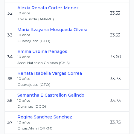
Alexia Renata
Cortez Menez
32
33.53
10
años
anv Puebla
(
ANVPU
)
Maria Itzayana
Mosqueda Olvera
33
33.53
10
años
Guanajuato
(
GTO
)
Emma
Urbina Penagos
34
33.60
10
años
Asoc. Natacion Chiapas
(
CHIS
)
Renata Isabella
Vargas Correa
35
33.73
10
años
Guanajuato
(
GTO
)
Samantha E
Castrellon Galindo
36
33.73
10
años
Durango
(
DGO
)
Regina
Sanchez Sanchez
37
33.75
10
años
Orcas Akm
(
ORKM
)