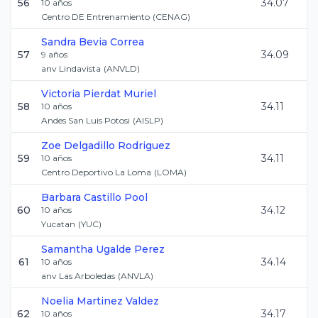
56
34.07
10
años
Centro DE Entrenamiento
(
CENAG
)
Sandra
Bevia Correa
57
34.09
9
años
anv Lindavista
(
ANVLD
)
Victoria
Pierdat Muriel
58
34.11
10
años
Andes San Luis Potosi
(
AISLP
)
Zoe
Delgadillo Rodriguez
59
34.11
10
años
Centro Deportivo La Loma
(
LOMA
)
Barbara
Castillo Pool
60
34.12
10
años
Yucatan
(
YUC
)
Samantha
Ugalde Perez
61
34.14
10
años
anv Las Arboledas
(
ANVLA
)
Noelia
Martinez Valdez
62
34.17
10
años