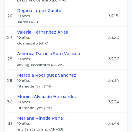
La Loma Queretaro
(
LOMAQ
)
Regina
Lopez Zarate
26
33.18
10
años
Jalisco
(
JAL
)
Valeria
Hernandez Arias
27
33.20
10
años
Guanajuato
(
GTO
)
America Patricia
Soto Velasco
28
33.27
10
años
anv Aguascalientes
(
ANVAG
)
Marcela
Rodriguez Sanchez
29
33.34
10
años
Titanes de Tym
(
TYM
)
Monica
Alvarado Hernandez
30
33.34
10
años
Titanes de Tym
(
TYM
)
Mariana
Pineda Pena
31
33.49
10
años
anv San Jeronimo
(
ANVSJ
)