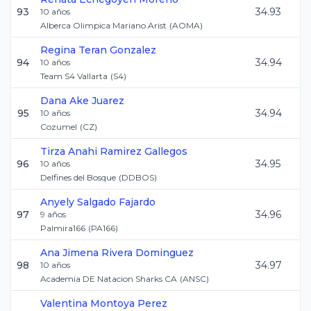
93
34.93
10
años
Alberca Olimpica Mariano Arist
(
AOMA
)
Regina
Teran Gonzalez
94
34.94
10
años
Team S4 Vallarta
(
S4
)
Dana
Ake Juarez
95
34.94
10
años
Cozumel
(
CZ
)
Tirza Anahi
Ramirez Gallegos
96
34.95
10
años
Delfines del Bosque
(
DDBOS
)
Anyely
Salgado Fajardo
97
34.96
9
años
Palmira166
(
PA166
)
Ana Jimena
Rivera Dominguez
98
34.97
10
años
Academia DE Natacion Sharks CA
(
ANSC
)
Valentina
Montoya Perez