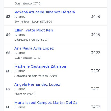
Guanajuato
(
GTO
)
Roxana Azucena
Jimenez Herrera
63
34.18
10
años
Swim Team Leon
(
STLEO
)
Ellen Ivette
Poot Ken
64
34.18
10
años
Quintana Roo
(
QROO
)
Ana Paula
Avila Lopez
65
34.22
10
años
Guanajuato
(
GTO
)
Michelle
Castaneda Zitlalapa
66
34.30
10
años
Acuatica Nelson Vargas
(
ANV
)
Angela
Hernandez Lopez
67
34.31
10
años
Yucatan
(
YUC
)
Maria Isabel
Campos Martin Del Ca
68
34.32
10
años