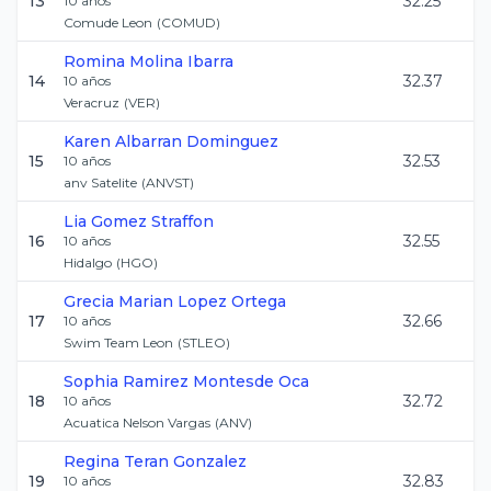
13
32.25
10
años
Comude Leon
(
COMUD
)
Romina
Molina Ibarra
14
32.37
10
años
Veracruz
(
VER
)
Karen
Albarran Dominguez
15
32.53
10
años
anv Satelite
(
ANVST
)
Lia
Gomez Straffon
16
32.55
10
años
Hidalgo
(
HGO
)
Grecia Marian
Lopez Ortega
17
32.66
10
años
Swim Team Leon
(
STLEO
)
Sophia
Ramirez Montesde Oca
18
32.72
10
años
Acuatica Nelson Vargas
(
ANV
)
Regina
Teran Gonzalez
19
32.83
10
años