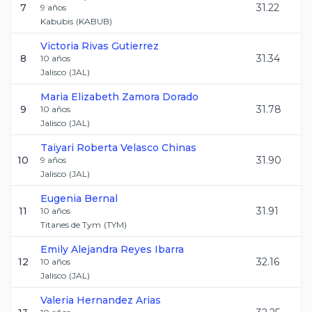
7
31.22
9
años
Kabubis
(
KABUB
)
Victoria
Rivas Gutierrez
8
31.34
10
años
Jalisco
(
JAL
)
Maria Elizabeth
Zamora Dorado
9
31.78
10
años
Jalisco
(
JAL
)
Taiyari Roberta
Velasco Chinas
10
31.90
9
años
Jalisco
(
JAL
)
Eugenia
Bernal
11
31.91
10
años
Titanes de Tym
(
TYM
)
Emily Alejandra
Reyes Ibarra
12
32.16
10
años
Jalisco
(
JAL
)
Valeria
Hernandez Arias