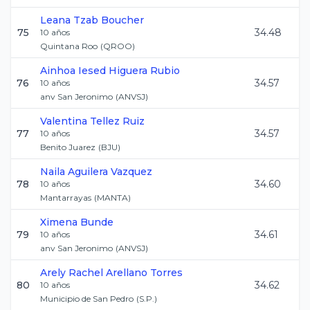
Leana
Tzab Boucher
75
34.48
10
años
Quintana Roo
(
QROO
)
Ainhoa Iesed
Higuera Rubio
76
34.57
10
años
anv San Jeronimo
(
ANVSJ
)
Valentina
Tellez Ruiz
77
34.57
10
años
Benito Juarez
(
BJU
)
Naila
Aguilera Vazquez
78
34.60
10
años
Mantarrayas
(
MANTA
)
Ximena
Bunde
79
34.61
10
años
anv San Jeronimo
(
ANVSJ
)
Arely Rachel
Arellano Torres
80
34.62
10
años
Municipio de San Pedro
(
S.P.
)