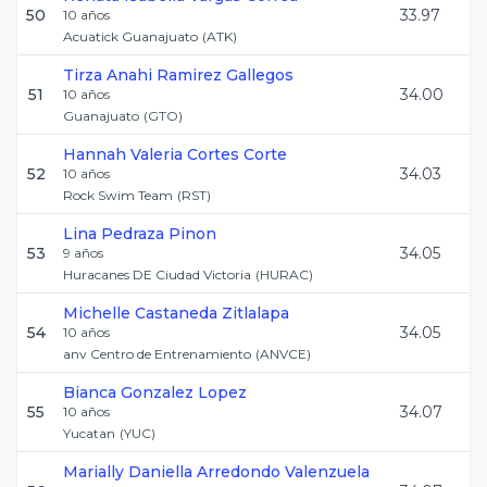
50
33.97
10
años
Acuatick Guanajuato
(
ATK
)
Tirza Anahi
Ramirez Gallegos
51
34.00
10
años
Guanajuato
(
GTO
)
Hannah Valeria
Cortes Corte
52
34.03
10
años
Rock Swim Team
(
RST
)
Lina
Pedraza Pinon
53
34.05
9
años
Huracanes DE Ciudad Victoria
(
HURAC
)
Michelle
Castaneda Zitlalapa
54
34.05
10
años
anv Centro de Entrenamiento
(
ANVCE
)
Bianca
Gonzalez Lopez
55
34.07
10
años
Yucatan
(
YUC
)
Marially Daniella
Arredondo Valenzuela