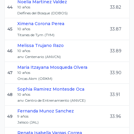
Noelia
Martinez Valdez
44
33.82
10
años
Delfines del Bosque
(
DDBOS
)
Ximena
Corona Perea
45
33.87
10
años
Titanes de Tym
(
TYM
)
Melissa
Trujano Razo
46
33.89
10
años
anv Centenario
(
ANVCN
)
Maria Itzayana
Mosqueda Olvera
47
33.90
10
años
Orcas Akm
(
ORKM
)
Sophia
Ramirez Montesde Oca
48
33.91
10
años
anv Centro de Entrenamiento
(
ANVCE
)
Fernanda
Munoz Sanchez
49
33.96
9
años
Jalisco
(
JAL
)
Renata Isabella
Vargas Correa