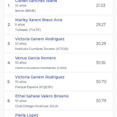
Gibran
Sanchez Ibarra
1
21.03
10
años
Ibime
(
IBIME
)
Marley Xareni
Bravo Arce
2
29.27
9
años
Tultepec
(
TULTE
)
Victoria
Ganem Rodriguez
3
30.29
10
años
Instituto Cumbres Torreon
(
ICTOR
)
Venus
Garcia Romero
4
30.55
10
años
Centro Acuatico Montecillo
(
CAM
)
Victoria
Ganem Rodriguez
5
30.70
10
años
Parque Espana
(
PQESP
)
Ethel Saharai
Valero Briseno
6
30.79
10
años
Club Delago Anahuac
(
DLA
)
Paola
Lopez