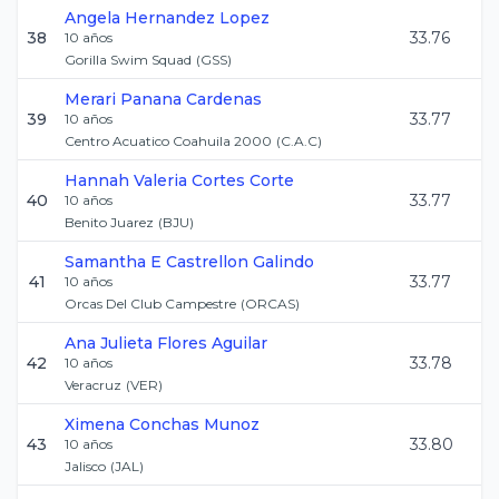
Angela
Hernandez Lopez
38
33.76
10
años
Gorilla Swim Squad
(
GSS
)
Merari
Panana Cardenas
39
33.77
10
años
Centro Acuatico Coahuila 2000
(
C.A.C
)
Hannah Valeria
Cortes Corte
40
33.77
10
años
Benito Juarez
(
BJU
)
Samantha E
Castrellon Galindo
41
33.77
10
años
Orcas Del Club Campestre
(
ORCAS
)
Ana Julieta
Flores Aguilar
42
33.78
10
años
Veracruz
(
VER
)
Ximena
Conchas Munoz
43
33.80
10
años
Jalisco
(
JAL
)