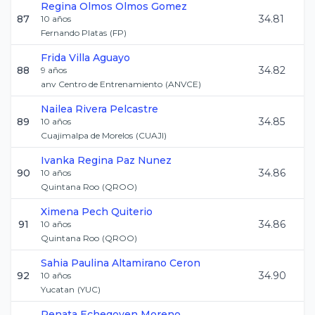
Regina Olmos
Olmos Gomez
87
34.81
10
años
Fernando Platas
(
FP
)
Frida
Villa Aguayo
88
34.82
9
años
anv Centro de Entrenamiento
(
ANVCE
)
Nailea
Rivera Pelcastre
89
34.85
10
años
Cuajimalpa de Morelos
(
CUAJI
)
Ivanka Regina
Paz Nunez
90
34.86
10
años
Quintana Roo
(
QROO
)
Ximena
Pech Quiterio
91
34.86
10
años
Quintana Roo
(
QROO
)
Sahia Paulina
Altamirano Ceron
92
34.90
10
años
Yucatan
(
YUC
)
Renata
Echegoyen Moreno