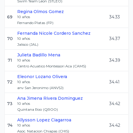
Swim Team Leon
(
STLEO
)
Regina
Olmos Gomez
69
34.33
10
años
Fernando Platas
(
FP
)
Fernanda Nicole
Cordero Sanchez
70
34.37
10
años
Jalisco
(
JAL
)
Julieta
Badillo Mena
71
34.39
10
años
Centro Acuatico Montessori Aca
(
CAMS
)
Eleonor
Lozano Olivera
72
34.41
10
años
anv San Jeronimo
(
ANVSJ
)
Ana Jimena
Rivera Dominguez
73
34.42
10
años
Quintana Roo
(
QROO
)
Allysson
Lopez Ciagarroa
74
34.42
10
años
Asoc. Natacion Chiapas
(
CHIS
)